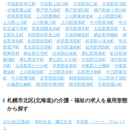
空知郡奈井江町
空知郡上砂川町
夕張郡由仁町
夕張郡長沼町
夕張郡栗山町
樺戸郡月形町
樺戸郡浦臼町
樺戸郡新十津川町
雨竜郡雨竜町
上川郡鷹栖町
上川郡東神楽町
上川郡愛別町
上川郡上川町
上川郡東川町
上川郡美瑛町
中川郡美深町
中川
郡音威子府村
雨竜郡幌加内町
増毛郡増毛町
天塩郡豊富町
礼
文郡礼文町
利尻郡利尻富士町
天塩郡幌延町
網走郡美幌町
網
走郡津別町
斜里郡斜里町
斜里郡清里町
斜里郡小清水町
常呂
郡置戸町
常呂郡佐呂間町
紋別郡遠軽町
紋別郡湧別町
紋別郡
西興部村
網走郡大空町
白老郡白老町
勇払郡厚真町
虻田郡洞
爺湖町
勇払郡安平町
勇払郡むかわ町
沙流郡日高町
浦河郡浦
河町
日高郡新ひだか町
河東郡音更町
河東郡上士幌町
河東郡
鹿追町
上川郡新得町
上川郡清水町
広尾郡大樹町
中川郡幕別
町
中川郡豊頃町
足寄郡陸別町
釧路郡釧路町
川上郡弟子屈町
白糠郡白糠町
標津郡中標津町
標津郡標津町
目梨郡羅臼町
札幌市北区(北海道)の介護・福祉の求人を雇用形態
から探す
正社員(正職員)
契約社員・嘱託社員
非常勤・パート・アルバイ
ト