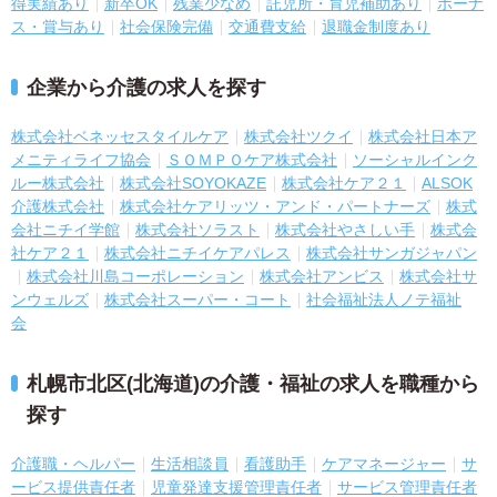
得実績あり
新卒OK
残業少なめ
託児所・育児補助あり
ボーナ
ス・賞与あり
社会保険完備
交通費支給
退職金制度あり
企業から介護の求人を探す
株式会社ベネッセスタイルケア
株式会社ツクイ
株式会社日本ア
メニティライフ協会
ＳＯＭＰＯケア株式会社
ソーシャルインク
ルー株式会社
株式会社SOYOKAZE
株式会社ケア２１
ALSOK
介護株式会社
株式会社ケアリッツ・アンド・パートナーズ
株式
会社ニチイ学館
株式会社ソラスト
株式会社やさしい手
株式会
社ケア２１
株式会社ニチイケアパレス
株式会社サンガジャパン
株式会社川島コーポレーション
株式会社アンビス
株式会社サ
ンウェルズ
株式会社スーパー・コート
社会福祉法人ノテ福祉
会
札幌市北区(北海道)の介護・福祉の求人を職種から
探す
介護職・ヘルパー
生活相談員
看護助手
ケアマネージャー
サ
ービス提供責任者
児童発達支援管理責任者
サービス管理責任者