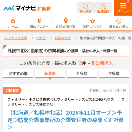
0
0
求人検索
会員登録
メニュー
ホーム
初めての方へ
面談会場一覧
保存した求人
最近見た求人
マイナビ介護職
北海道
札幌市北区
北海道の訪問看護の求人・転職一覧
札幌市北区(北海道)の訪問看護
の介護職・福祉の求人・転職一覧
2
この条件の介護・福祉求人数
非公開求人
件 ＋
おすすめ順
新着順
月収順
年収順
訪問看護
更新日：2026年07月07日
ファミリー・ホスピス株式会社ファミリー・ホスピス北24条ハウス
フ
ァミリー・ホスピス株式会社
【北海道／札幌市北区】2026年11月オープン予
定◎訪問介護事業所の介護管理者の募集＜正社員
＞