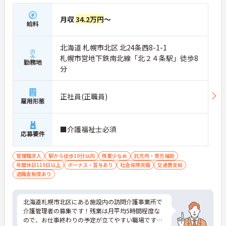
月収
34.2万円
～
給料
北海道 札幌市北区 北24条西8-1-1
札幌市営地下鉄南北線「北２４条駅」徒歩8
勤務地
分
正社員(正職員)
雇用形態
■介護福祉士必須
応募要件
管理職求人
駅から徒歩10分以内
残業少なめ
託児所・育児補助
年間休日110日以上
ボーナス・賞与あり
社会保険完備
交通費支給
退職金制度あり
北海道札幌市北区にある施設内の訪問介護事業所で
介護管理者の募集です！残業は月平均5時間程度な
ので、お仕事終わりの予定が立てやすい職場です◎