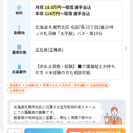
月収
18.0万円
～程度 諸手当込
給料
年収
216万円
～程度 諸手当込
北海道 札幌市北区 屯田7条10丁目2番10号
勤務地
ＪＲ札沼線「太平駅」バス・車10分
正社員(正職員)
雇用形態
【求める資格・経験】 ■介護福祉士お持ち
応募要件
の方 ※未経験の方も相談可能
車通勤可
未経験OK
残業少なめ
託児所・育児補助
社会保険完備
交通費支給
北海道札幌市北区に位置する住宅型有料老人ホーム
にて介護職員の募集です。
居者様が地域社会と密着し、明るく笑顔で穏やかに
日々を過ごせる、住環境を整え、安心して生活を営
めるように支援することに努める施設にて勤務しま