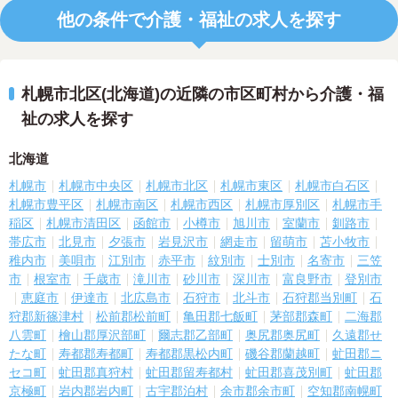
他の条件で介護・福祉の求人を探す
札幌市北区(北海道)の近隣の市区町村から介護・福
祉の求人を探す
北海道
札幌市
札幌市中央区
札幌市北区
札幌市東区
札幌市白石区
札幌市豊平区
札幌市南区
札幌市西区
札幌市厚別区
札幌市手
稲区
札幌市清田区
函館市
小樽市
旭川市
室蘭市
釧路市
帯広市
北見市
夕張市
岩見沢市
網走市
留萌市
苫小牧市
稚内市
美唄市
江別市
赤平市
紋別市
士別市
名寄市
三笠
市
根室市
千歳市
滝川市
砂川市
深川市
富良野市
登別市
恵庭市
伊達市
北広島市
石狩市
北斗市
石狩郡当別町
石
狩郡新篠津村
松前郡松前町
亀田郡七飯町
茅部郡森町
二海郡
八雲町
檜山郡厚沢部町
爾志郡乙部町
奥尻郡奥尻町
久遠郡せ
たな町
寿都郡寿都町
寿都郡黒松内町
磯谷郡蘭越町
虻田郡ニ
セコ町
虻田郡真狩村
虻田郡留寿都村
虻田郡喜茂別町
虻田郡
京極町
岩内郡岩内町
古宇郡泊村
余市郡余市町
空知郡南幌町