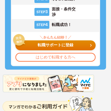
面接・条件交
3
STEP
渉
4
転職成功！
STEP
転職サポートに登録
はじめて転職する方へ