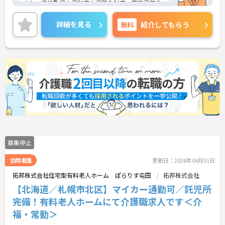
また、資格取得支援制度や退職金制度、慶弔見舞金
制度など福利厚生も充実しており、長く働きやすい
環境が整っています♪ご興味のある方は面接ポイン
詳細を見る
無料
紹介してもらう
トをお伝えしますので、お気軽にご連絡ください！
募集停止
訪問看護
更新日：2026年06月01日
拓邦株式会社住宅型有料老人ホーム ぽらりす屯田
拓邦株式会社
【北海道／札幌市北区】マイカー通勤可／託児所
完備！有料老人ホームにて介護職求人です＜介
福・常勤＞