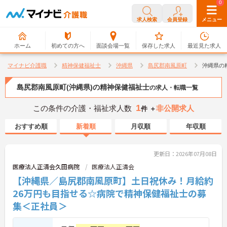
0
0
求人検索
会員登録
メニュー
ホーム
初めての方へ
面談会場一覧
保存した求人
最近見た求人
マイナビ介護職
精神保健福祉士
沖縄県
島尻郡南風原町
沖縄県の
島尻郡南風原町(沖縄県)の精神保健福祉士
の求人・転職一覧
1
この条件の介護・福祉求人数
非公開求人
件 ＋
おすすめ順
新着順
月収順
年収順
更新日：2026年07月08日
医療法人正清会久田病院
医療法人正清会
【沖縄県／島尻郡南風原町】土日祝休み！月給約
26万円も目指せる☆病院で精神保健福祉士の募
集＜正社員＞