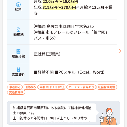
月収
22.0万円～26.0万円
年収
319万円～379万円
※月給×12ヵ月＋賞
給料
与
沖縄県 島尻郡南風原町 字大名275
沖縄都市モノレールゆいレール「首里駅」
勤務地
バス・車6分
正社員(正職員)
雇用形態
■経験不問 ■PCスキル（Excel、Word）
応募要件
車通勤可
日勤のみ
年間休日110日以上
ボーナス・賞与あり
社会保険完備
交通費支給
沖縄県島尻郡南風原町にある病院にて精神保健福祉
士の募集です。
土日祝休みで年間休日120日以上としっかり休め、
残業もないためご家庭や趣味などプライベートも大