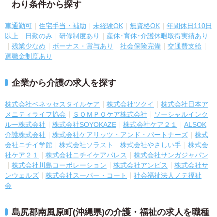
わり条件から探す
車通勤可
住宅手当・補助
未経験OK
無資格OK
年間休日110日
以上
日勤のみ
研修制度あり
産休･育休･介護休暇取得実績あり
残業少なめ
ボーナス・賞与あり
社会保険完備
交通費支給
退職金制度あり
企業から介護の求人を探す
株式会社ベネッセスタイルケア
株式会社ツクイ
株式会社日本ア
メニティライフ協会
ＳＯＭＰＯケア株式会社
ソーシャルインク
ルー株式会社
株式会社SOYOKAZE
株式会社ケア２１
ALSOK
介護株式会社
株式会社ケアリッツ・アンド・パートナーズ
株式
会社ニチイ学館
株式会社ソラスト
株式会社やさしい手
株式会
社ケア２１
株式会社ニチイケアパレス
株式会社サンガジャパン
株式会社川島コーポレーション
株式会社アンビス
株式会社サ
ンウェルズ
株式会社スーパー・コート
社会福祉法人ノテ福祉
会
島尻郡南風原町(沖縄県)の介護・福祉の求人を職種