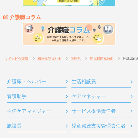
介護職コラム
マイナビ介護職
精神保健福祉士
沖縄県
島尻郡南風原町
沖縄県の
介護職・ヘルパー
生活相談員
看護助手
ケアマネジャー
主任ケアマネジャー
サービス提供責任者
施設長
児童発達支援管理責任者