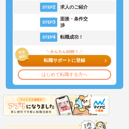
2
求人のご紹介
STEP
面接・条件交
3
STEP
渉
4
転職成功！
STEP
転職サポートに登録
はじめて転職する方へ