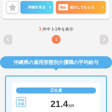
切にできます。
ご興味のある方には、面接対策ポイントなど、さら
詳細を見る
無料
紹介してもらう
に詳細をご案内しますのでお気軽にご相談くださ
い！
1
件中 1-1件を表示
1
沖縄県の雇用形態別介護職の平均給与
正社員
21.4
万円