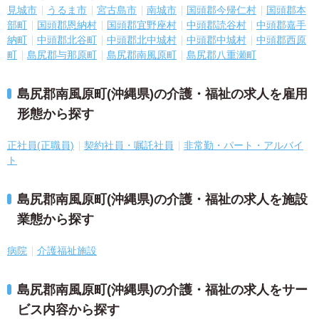
見城市
うるま市
宮古島市
南城市
国頭郡今帰仁村
国頭郡本
部町
国頭郡恩納村
国頭郡宜野座村
中頭郡読谷村
中頭郡嘉手
納町
中頭郡北谷町
中頭郡北中城村
中頭郡中城村
中頭郡西原
町
島尻郡与那原町
島尻郡南風原町
島尻郡八重瀬町
島尻郡南風原町(沖縄県)の介護・福祉の求人を雇用
形態から探す
正社員(正職員)
契約社員・嘱託社員
非常勤・パート・アルバイ
ト
島尻郡南風原町(沖縄県)の介護・福祉の求人を施設
業態から探す
病院
介護福祉施設
島尻郡南風原町(沖縄県)の介護・福祉の求人をサー
ビス内容から探す