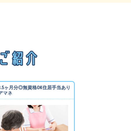
3.5ヶ月分◎無資格OK住居手当あり
アマネ