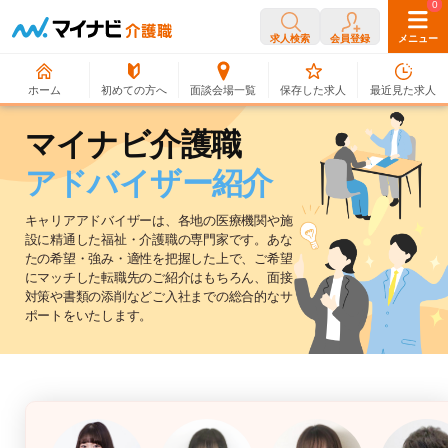
0
0
求人検索
会員登録
メニュー
ホーム
初めての方へ
面談会場一覧
保存した求人
最近見た求人
マイナビ介護職
アドバイザー紹介
キャリアアドバイザーは、各地の医療機関や施
設に精通した福祉・介護職の専門家です。
あな
たの希望・強み・適性を把握した上で、ご希望
にマッチした転職先のご紹介はもちろん、
面接
対策や書類の添削などご入社までの総合的なサ
ポートをいたします。