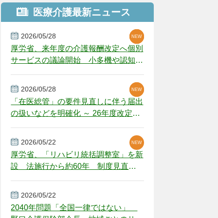
医療介護最新ニュース
2026/05/28
NEW
NEW
NEW
厚労省、来年度の介護報酬改定へ個別
サービスの議論開始 小多機や認知症
GH、厳しい経営環境に危機感
2026/05/28
NEW
NEW
「在医総管」の要件見直しに伴う届出
の扱いなどを明確化 ～ 26年度改定疑
義解釈
2026/05/22
NEW
厚労省、「リハビリ統括調整室」を新
設 法施行から約60年 制度見直し
視野
2026/05/22
2040年問題「全国一律ではない」