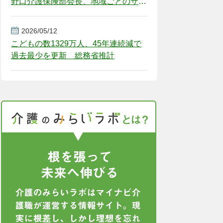
野口介護保険部会長、地域ごとのサー
ビス基盤整備を促す
2026/05/12
こどもの数1329万人、45年連続減で
過去最少を更新 総務省推計