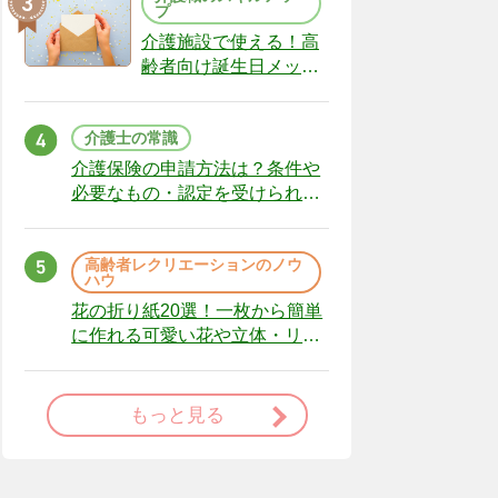
プ
介護施設で使える！高
齢者向け誕生日メッセ
ージの例文と書き方の
ポイント
介護士の常識
介護保険の申請方法は？条件や
必要なもの・認定を受けられな
かった場合の対処法
高齢者レクリエーションのノウ
ハウ
花の折り紙20選！一枚から簡単
に作れる可愛い花や立体・リー
スまで
もっと見る