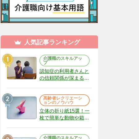
人気記事ランキング
介護職のスキルアッ
プ
認知症の利用者さんと
の信頼関係が深まる声
かけのコツ10選｜認知
症ケアの現場から
高齢者レクリエーシ
（22）
ョンのノウハウ
立体の折り紙15選！一
枚で簡単な動物や箱、
インテリアになる作品
まで
介護職のスキルアッ