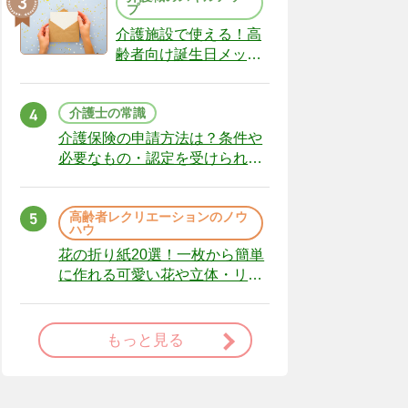
プ
介護施設で使える！高
齢者向け誕生日メッセ
ージの例文と書き方の
ポイント
介護士の常識
介護保険の申請方法は？条件や
必要なもの・認定を受けられな
かった場合の対処法
高齢者レクリエーションのノウ
ハウ
花の折り紙20選！一枚から簡単
に作れる可愛い花や立体・リー
スまで
もっと見る