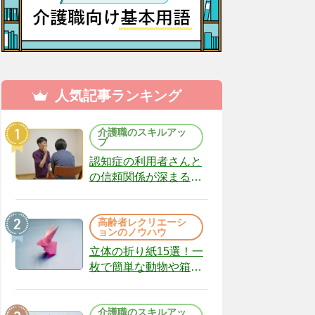
人気記事ランキング
介護職のスキルアッ
プ
認知症の利用者さんと
の信頼関係が深まる声
かけのコツ10選｜認知
症ケアの現場から
高齢者レクリエーシ
（22）
ョンのノウハウ
立体の折り紙15選！一
枚で簡単な動物や箱、
インテリアになる作品
まで
介護職のスキルアッ