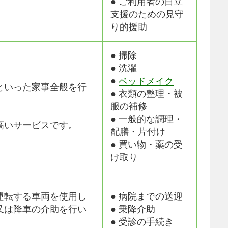
● ご利用者の自立
支援のための見守
り的援助
● 掃除
● 洗濯
●
ベッドメイク
といった家事全般を行
● 衣類の整理・被
服の補修
● 一般的な調理・
高いサービスです。
配膳・片付け
● 買い物・薬の受
け取り
運転する車両を使用し
● 病院までの送迎
又は降車の介助を行い
● 乗降介助
● 受診の手続き