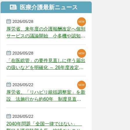
医療介護最新ニュース
2026/05/28
NEW
NEW
NEW
厚労省、来年度の介護報酬改定へ個別
サービスの議論開始 小多機や認知症
GH、厳しい経営環境に危機感
2026/05/28
NEW
NEW
「在医総管」の要件見直しに伴う届出
の扱いなどを明確化 ～ 26年度改定疑
義解釈
2026/05/22
NEW
厚労省、「リハビリ統括調整室」を新
設 法施行から約60年 制度見直し
視野
2026/05/22
2040年問題「全国一律ではない」