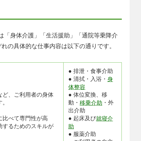
は「身体介護」「生活援助」「通院等乗降介
ぞれの具体的な仕事内容は以下の通りです。
● 排泄・食事介助
● 清拭・入浴・
身
体整容
など、ご利用者の身体
● 体位変換、移
す。
動・
・外
移乗介助
出介助
に比べて専門性が高
● 起床及び
就寝介
助するためのスキルが
助
● 服薬介助