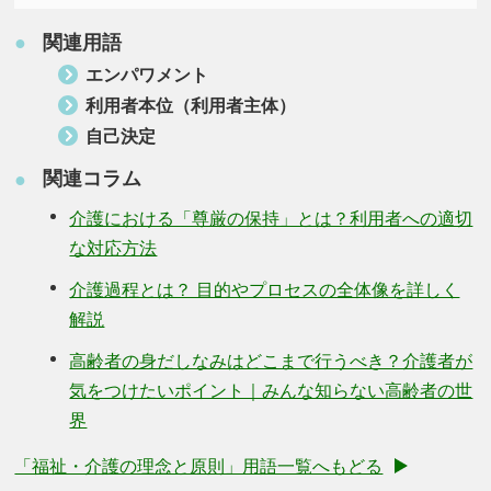
関連用語
●
エンパワメント
利用者本位（利用者主体）
自己決定
関連コラム
●
介護における「尊厳の保持」とは？利用者への適切
な対応方法
介護過程とは？ 目的やプロセスの全体像を詳しく
解説
高齢者の身だしなみはどこまで行うべき？介護者が
気をつけたいポイント｜みんな知らない高齢者の世
界
「福祉・介護の理念と原則」用語一覧へもどる