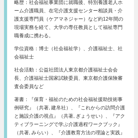
略歴：社会福祉事業団に就職後、特別養護老人ホ
ーム介護職員、在宅介護支援センター相談員・介
護支援専門員（ケアマネジャー）など約12年間の
現場実務を経て、大学の専任教員として福祉専門
職養成に携わる。
学位資格：博士（社会福祉学）、介護福祉士、社
会福祉士
社会活動：公益社団法人東京都介護福祉士会会
長、介護福祉士国家試験委員、東京都介護保険審
査会委員など
著書：『保育・福祉のための社会福祉援助技術事
例研究』（共著, 建帛社）、『これからの訪問介護
と施設介護の視点』（共著, ぎょうせい）、『アク
ティブラーニングで学ぶ介護過程ワークブック』
（共著, みらい）、『介護教育方法の理論と実践』