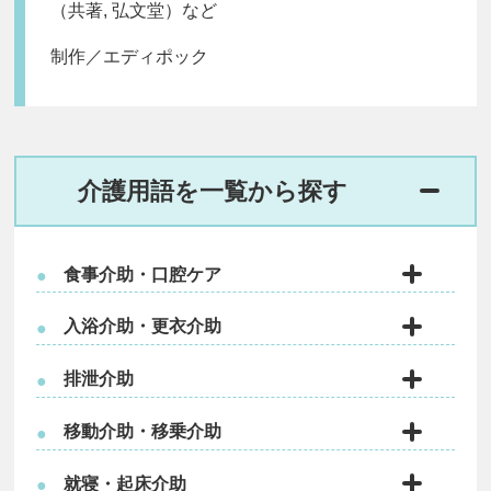
（共著, 弘文堂）など
制作／エディポック
介護用語を一覧から探す
食事介助・口腔ケア
●
入浴介助・更衣介助
●
排泄介助
●
移動介助・移乗介助
●
就寝・起床介助
●