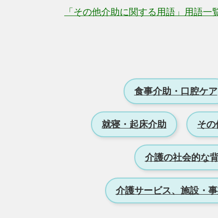
「その他介助に関する用語」用語一
食事介助・口腔ケア
就寝・起床介助
その
介護の社会的な
介護サービス、施設・事