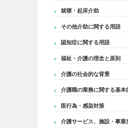
就寝・起床介助
●
その他介助に関する用語
●
認知症に関する用語
●
福祉・介護の理念と原則
●
介護の社会的な背景
●
介護職の業務に関する基本
●
医行為・感染対策
●
介護サービス、施設・事業
●