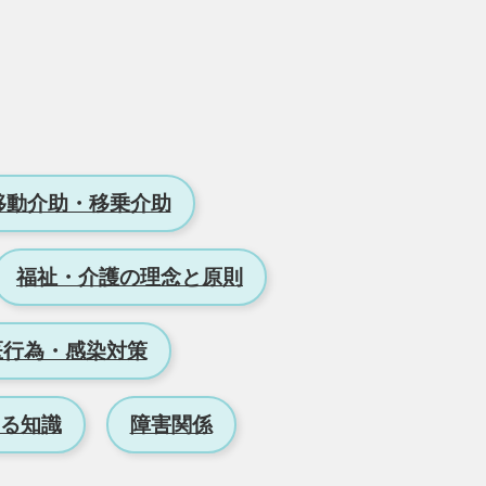
移動介助・移乗介助
福祉・介護の理念と原則
医行為・感染対策
る知識
障害関係