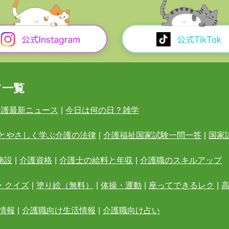
ツ一覧
介護最新ニュース
|
今日は何の日？雑学
とやさしく学ぶ介護の法律
|
介護福祉国家試験一問一答
|
国家
施設
|
介護資格
|
介護士の給料と年収
|
介護職のスキルアップ
・クイズ
|
塗り絵（無料）
|
体操・運動
|
座ってできるレク
|
情報
|
介護職向け生活情報
|
介護職向け占い