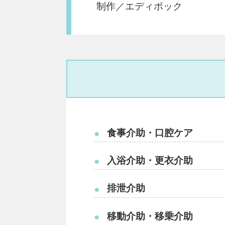
制作／エディポック
食事介助・口腔ケア
●
入浴介助・更衣介助
●
排泄介助
●
移動介助・移乗介助
●