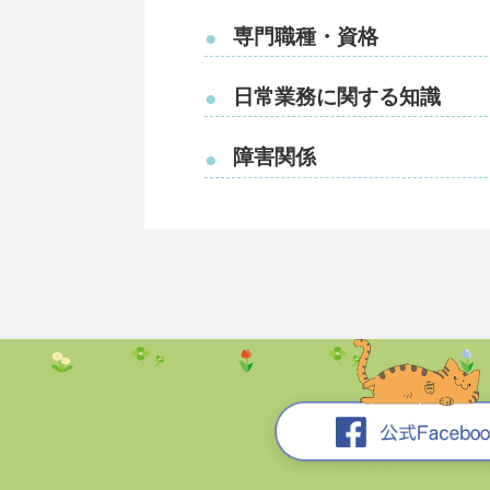
専門職種・資格
●
日常業務に関する知識
●
障害関係
●