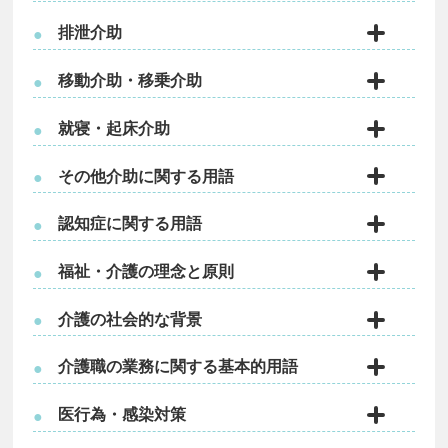
排泄介助
●
移動介助・移乗介助
●
就寝・起床介助
●
その他介助に関する用語
●
認知症に関する用語
●
福祉・介護の理念と原則
●
介護の社会的な背景
●
介護職の業務に関する基本的用語
●
医行為・感染対策
●