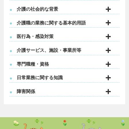
介護の社会的な背景
●
介護職の業務に関する基本的用語
●
医行為・感染対策
●
介護サービス、施設・事業所等
●
専門職種・資格
●
日常業務に関する知識
●
障害関係
●