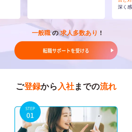
深く感
一般職
の
求人多数あり
!
ご
登録
から
入社
までの
流れ