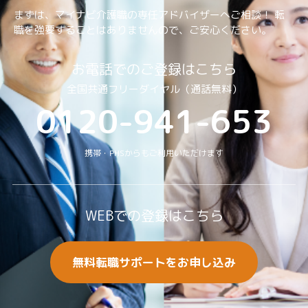
まずは、マイナビ介護職の専任アドバイザーへご相談！
転
職を強要することはありませんので、ご安⼼ください。
お電話でのご登録はこちら
全国共通フリーダイヤル（通話無料）
0120-941-653
携帯・PHSからもご利用いただけます
WEBでの登録はこちら
無料転職サポートをお申し込み