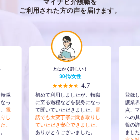
マイナビ介護職を
ご利用された方の声を届けます。
心
とにかく詳しい！
30代/女性
4
4.7
★★★★★
☆☆☆☆☆
、転職
初めて利用しましたが、転職
登録し
になっ
に至る過程などを親身になっ
護業界
た。
電
て聞いていただきました。
電
点、マ
取りし
話でも大変丁寧に聞き取りし
への具
した。
ていただき安心できました。
報の詳
た。
ありがとうございました。
ました
言と対