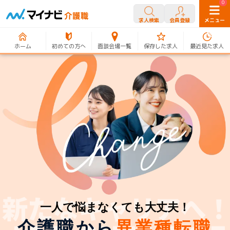
0
0
求人検索
会員登録
メニュー
ホーム
初めての方へ
面談会場一覧
保存した求人
最近見た求人
一人で悩まなくても大丈夫！
介護職から
異業種転職