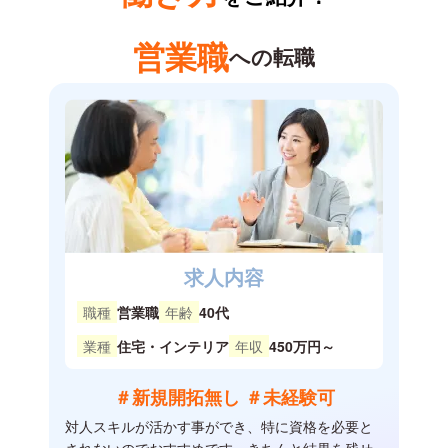
営業職
への転職
求人内容
職種
営業職
年齢
40代
業種
住宅・インテリア
年収
450万円～
＃新規開拓無し ＃未経験可
対人スキルが活かす事ができ、特に資格を必要と