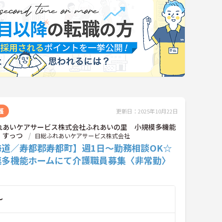
護
更新日：2025年10月22日
れあいケアサービス株式会社ふれあいの里 小規模多機能
 すっつ
日総ふれあいケアサービス株式会社
海道／寿都郡寿都町】週1日～勤務相談OK☆
模多機能ホームにて介護職員募集〈非常勤〉
～