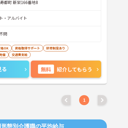
寿都町 新栄166番地8
ト・アルバイト
不問
格OK
資格取得サポート
研修制度あり
完備
交通費支給
見る
無料
紹介してもらう
1
用形態別介護職の平均給与