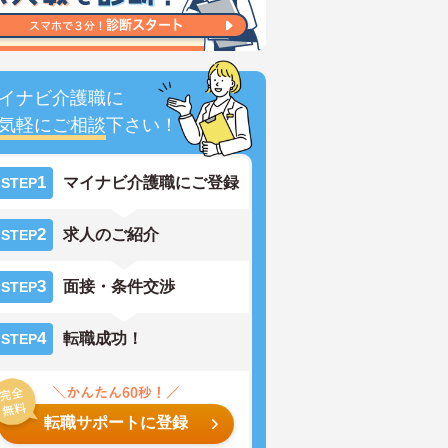
イナビ介護職に
気軽にご相談
下さい！
1
マイナビ介護職にご登録
STEP
2
求人のご紹介
STEP
3
面接・条件交渉
STEP
4
転職成功！
STEP
転職サポートに登録