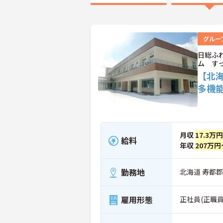
グルー
日総ふ
ム す
【北
多機
月収
17.3万
給料
年収
207万円
勤務地
北海道 寿都郡
雇用形態
正社員(正職員