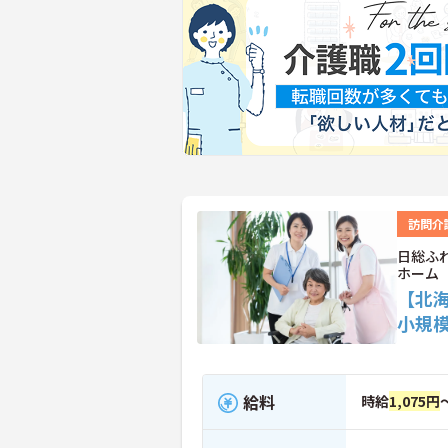
訪問介
日総ふ
ホーム
【北
小規
給料
時給
1,075円