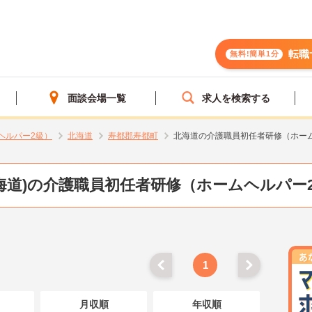
転職
無料!簡単1分
面談会場一覧
求人を検索する
ヘルパー2級）
北海道
寿都郡寿都町
北海道の介護職員初任者研修（ホー
海道)の介護職員初任者研修（ホームヘルパー
1
月収順
年収順