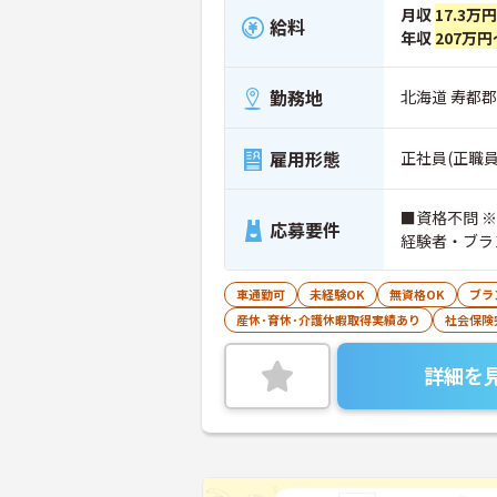
月収
17.3万
給料
年収
207万円
勤務地
北海道 寿都郡
雇用形態
正社員(正職員
■資格不問 
応募要件
経験者・ブラ
車通勤可
未経験OK
無資格OK
ブラ
産休･育休･介護休暇取得実績あり
社会保険
詳細を