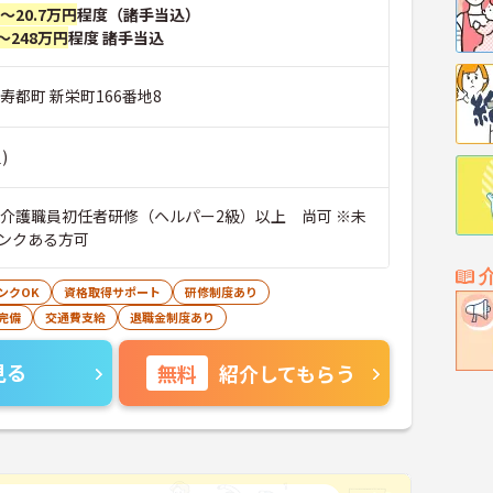
円～20.7万円
程度（諸手当込）
～248万円
程度 諸手当込
寿都町 新栄町166番地8
)
※介護職員初任者研修（ヘルパー2級）以上 尚可 ※未
ンクある方可
ンクOK
資格取得サポート
研修制度あり
完備
交通費支給
退職金制度あり
見る
無料
紹介してもらう