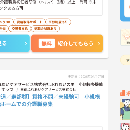
※介護職員初任者研修（ヘルパー2級）以上 尚可 ※未
ンクある方可
ンクOK
資格取得サポート
研修制度あり
完備
交通費支給
退職金制度あり
見る
無料
紹介してもらう
更新日：2026年04月07日
れあいケアサービス株式会社ふれあいの里 小規模多機能
 すっつ
日総ふれあいケアサービス株式会社
海道／寿都郡】資格不問／未経験可 小規模
能ホームでの介護職募集