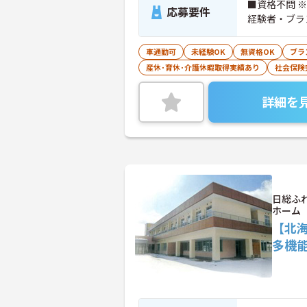
■資格不問 
応募要件
経験者・ブラ
車通勤可
未経験OK
無資格OK
ブラ
産休･育休･介護休暇取得実績あり
社会保険
詳細を
日総ふ
ホーム
【北
多機