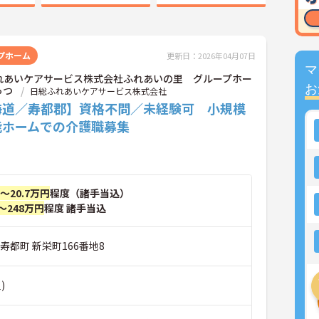
プホーム
更新日：2026年04月07日
マ
れあいケアサービス株式会社ふれあいの里 グループホー
お
っつ
日総ふれあいケアサービス株式会社
海道／寿都郡】資格不問／未経験可 小規模
能ホームでの介護職募集
円～20.7万円
程度（諸手当込）
～248万円
程度 諸手当込
寿都町 新栄町166番地8
)