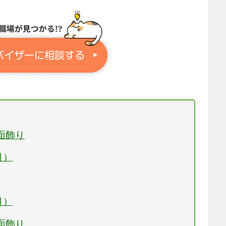
面飾り
月）
月）
面飾り