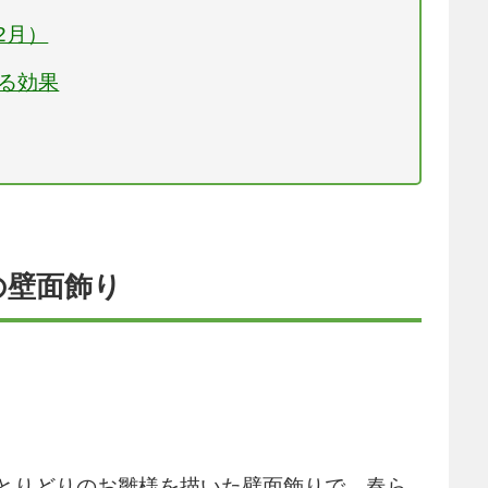
2月）
きる効果
）の壁面飾り
）
とりどりのお雛様を描いた壁面飾りで、春ら