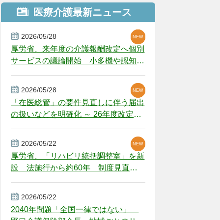
医療介護最新ニュース
2026/05/28
NEW
NEW
NEW
厚労省、来年度の介護報酬改定へ個別
サービスの議論開始 小多機や認知症
GH、厳しい経営環境に危機感
2026/05/28
NEW
NEW
「在医総管」の要件見直しに伴う届出
の扱いなどを明確化 ～ 26年度改定疑
義解釈
2026/05/22
NEW
厚労省、「リハビリ統括調整室」を新
設 法施行から約60年 制度見直し
視野
2026/05/22
2040年問題「全国一律ではない」