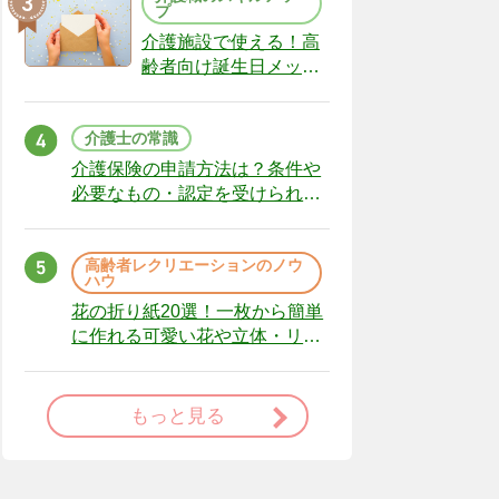
プ
介護施設で使える！高
齢者向け誕生日メッセ
ージの例文と書き方の
ポイント
介護士の常識
介護保険の申請方法は？条件や
必要なもの・認定を受けられな
かった場合の対処法
高齢者レクリエーションのノウ
ハウ
花の折り紙20選！一枚から簡単
に作れる可愛い花や立体・リー
スまで
もっと見る