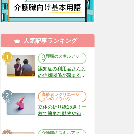
人気記事ランキング
介護職のスキルアッ
プ
認知症の利用者さんと
の信頼関係が深まる声
かけのコツ10選｜認知
症ケアの現場から
高齢者レクリエーシ
（22）
ョンのノウハウ
立体の折り紙15選！一
枚で簡単な動物や箱、
インテリアになる作品
まで
介護職のスキルアッ