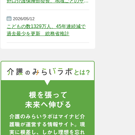
野口介護保険部会長、地域ごとのサー
ビス基盤整備を促す
2026/05/12
こどもの数1329万人、45年連続減で
過去最少を更新 総務省推計