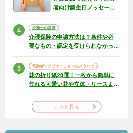
者向け誕生日メッセージ
の例文と書き方のポイン
ト
介護士の常識
介護保険の申請方法は？条件や必
要なもの・認定を受けられなかっ
た場合の対処法
高齢者レクリエーションのノウハウ
花の折り紙20選！一枚から簡単に
作れる可愛い花や立体・リースま
で
もっと見る