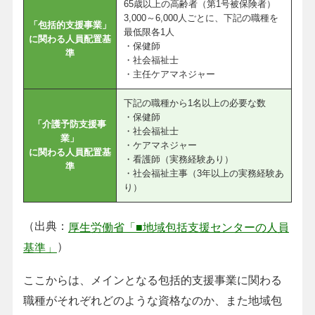
65歳以上の高齢者（第1号被保険者）
3,000～6,000人ごとに、下記の職種を
「包括的支援事業」
最低限各1人
に関わる人員配置基
・保健師
準
・社会福祉士
・主任ケアマネジャー
下記の職種から1名以上の必要な数
・保健師
「介護予防支援事
・社会福祉士
業」
・ケアマネジャー
に関わる人員配置基
・看護師（実務経験あり）
準
・社会福祉主事（3年以上の実務経験あ
り）
（出典：
厚生労働省「■地域包括支援センターの人員
）
基準」
ここからは、メインとなる包括的支援事業に関わる
職種がそれぞれどのような資格なのか、また地域包