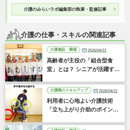
介護のみらいラボ編集部の執筆・監修記事
介護の仕事・スキルの関連記事
介護施設・職場
2026/04/23
高齢者が主役の「組合型食
堂」とは？ シニアが活躍する
新しい事業「ジーバーFOO
D」に注目｜気になるあの介
介護職のスキルアップ
2026/04/22
護施設
利用者に心地よい介護技術
「立ち上がり介助のポイン
ト」｜認知症ケアの現場から
（41）