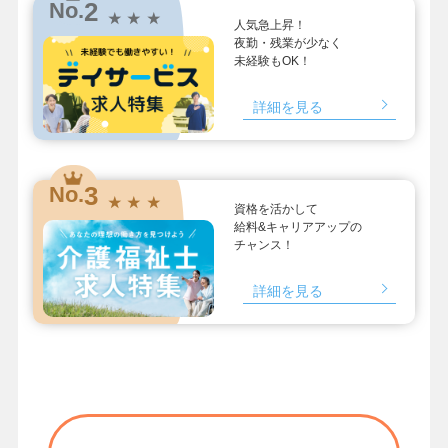
2
No.
★ ★ ★
人気急上昇！
夜勤・残業が少なく
未経験もOK！
詳細を見る
3
No.
★ ★ ★
資格を活かして
給料&キャリアアップの
チャンス！
詳細を見る