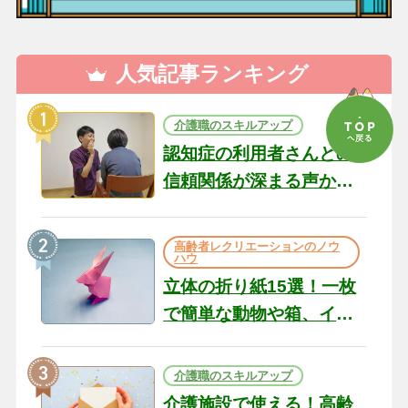
人気記事ランキング
介護職のスキルアップ
認知症の利用者さんとの
信頼関係が深まる声かけ
のコツ10選｜認知症ケア
の現場から（22）
高齢者レクリエーションのノウ
ハウ
立体の折り紙15選！一枚
で簡単な動物や箱、イン
テリアになる作品まで
介護職のスキルアップ
介護施設で使える！高齢