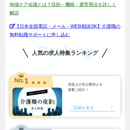
地域ケア会議とは？目的・機能・運営用法を詳しく
解説
【日本全国電話・メール・WEB相談OK】介護職の
無料転職サポートに申し込む
Ranking
人気の求人特集ランキング
1
No.
★ ★ ★
高収入の非公開求人を
多数ご紹介！
詳細を見る