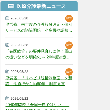
医療介護最新ニュース
2026/05/28
NEW
NEW
NEW
厚労省、来年度の介護報酬改定へ個別
サービスの議論開始 小多機や認知症
GH、厳しい経営環境に危機感
2026/05/28
NEW
NEW
「在医総管」の要件見直しに伴う届出
の扱いなどを明確化 ～ 26年度改定疑
義解釈
2026/05/22
NEW
厚労省、「リハビリ統括調整室」を新
設 法施行から約60年 制度見直し
視野
2026/05/22
2040年問題「全国一律ではない」