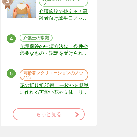
プ
介護施設で使える！高
齢者向け誕生日メッセ
ージの例文と書き方の
ポイント
介護士の常識
介護保険の申請方法は？条件や
必要なもの・認定を受けられな
かった場合の対処法
高齢者レクリエーションのノウ
ハウ
花の折り紙20選！一枚から簡単
に作れる可愛い花や立体・リー
スまで
もっと見る