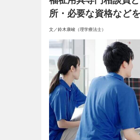
所・必要な資格など
文／鈴木康峻（理学療法士）