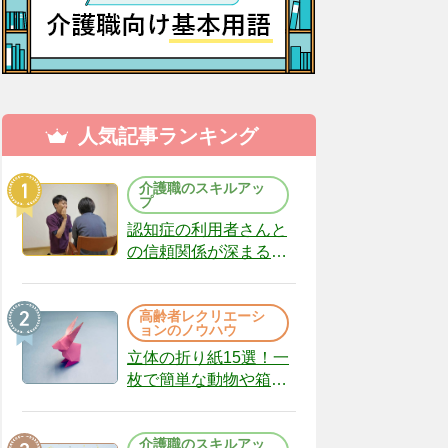
人気記事ランキング
介護職のスキルアッ
プ
認知症の利用者さんと
の信頼関係が深まる声
かけのコツ10選｜認知
症ケアの現場から
高齢者レクリエーシ
（22）
ョンのノウハウ
立体の折り紙15選！一
枚で簡単な動物や箱、
インテリアになる作品
まで
介護職のスキルアッ