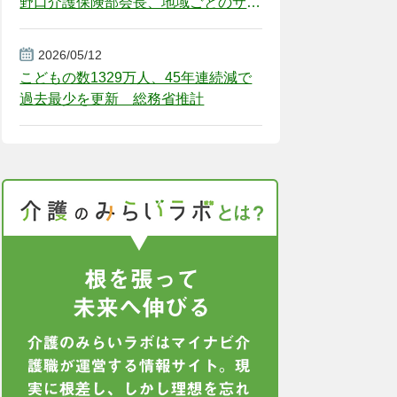
野口介護保険部会長、地域ごとのサー
ビス基盤整備を促す
2026/05/12
こどもの数1329万人、45年連続減で
過去最少を更新 総務省推計