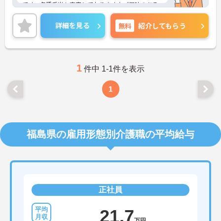
です。各種手当も充実しております♪ご興味のある
方には、面接対策ポイントなど、さらに詳細をお話
しいたしますのでお気軽にご相談ください！
詳細を見る
無料
紹介してもらう
1
件中 1-1件を表示
1
福島県の雇用形態別介護職の平均給与
正社員
21.7
万円