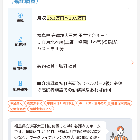
（嘱託職員）
月収
15.3万円～19.9万円
給料
福島県 安達郡大玉村 玉井字台９－１
ＪＲ東北本線(上野－盛岡)「本宮(福島)駅」
勤務地
バス・車10分
契約社員・嘱託社員
雇用形態
■介護職員初任者研修（ヘルパー2級）必須
応募要件
※高齢者施設での勤務経験あれば尚可
車通勤可
残業少なめ
年間休日110日以上
ボーナス・賞与あり
社会保険完備
交通費支給
退職金制度あり
福島県安達郡大玉村に位置する特別養護老人ホーム
です。年間休日は120日、残業は月平均2時間程度と
少なく、ワークライフバランスを大切に働ける環境