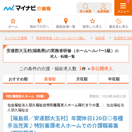
0
0
求人検索
会員登録
メニュー
ホーム
初めての方へ
面談会場一覧
保存した求人
最近見た求人
マイナビ介護職
実務者研修（ホームヘルパー1級）
福島県
安達郡大玉
安達郡大玉村(福島県)の実務者研修（ホームヘルパー1級）
の
求人・転職一覧
1
この条件の介護・福祉求人数
非公開求人
件 ＋
おすすめ順
新着順
月収順
年収順
特別養護老人ホーム（特養）
更新日：2026年06月22日
社会福祉法人慈久福祉会特別養護老人ホーム陽だまりの里
社会福祉法
人慈久福祉会
【福島県／安達郡大玉村】年間休日120日◎各種
手当充実♪特別養護老人ホームでの介護職募集