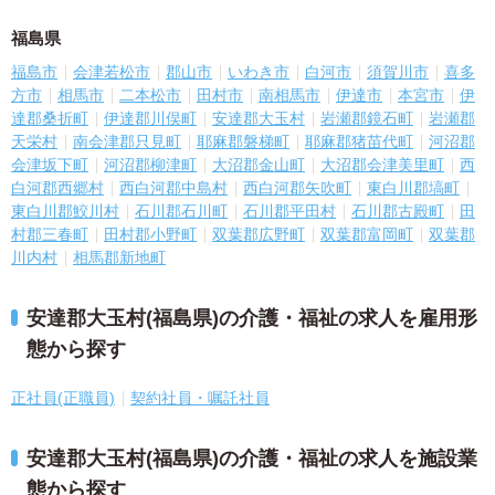
福島県
福島市
会津若松市
郡山市
いわき市
白河市
須賀川市
喜多
方市
相馬市
二本松市
田村市
南相馬市
伊達市
本宮市
伊
達郡桑折町
伊達郡川俣町
安達郡大玉村
岩瀬郡鏡石町
岩瀬郡
天栄村
南会津郡只見町
耶麻郡磐梯町
耶麻郡猪苗代町
河沼郡
会津坂下町
河沼郡柳津町
大沼郡金山町
大沼郡会津美里町
西
白河郡西郷村
西白河郡中島村
西白河郡矢吹町
東白川郡塙町
東白川郡鮫川村
石川郡石川町
石川郡平田村
石川郡古殿町
田
村郡三春町
田村郡小野町
双葉郡広野町
双葉郡富岡町
双葉郡
川内村
相馬郡新地町
安達郡大玉村(福島県)の介護・福祉の求人を雇用形
態から探す
正社員(正職員)
契約社員・嘱託社員
安達郡大玉村(福島県)の介護・福祉の求人を施設業
態から探す