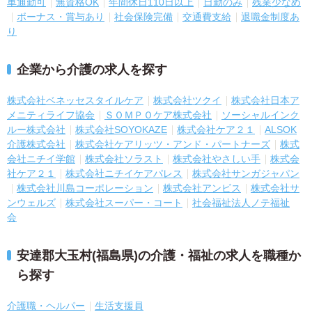
車通勤可
無資格OK
年間休日110日以上
日勤のみ
残業少なめ
ボーナス・賞与あり
社会保険完備
交通費支給
退職金制度あ
り
企業から介護の求人を探す
株式会社ベネッセスタイルケア
株式会社ツクイ
株式会社日本ア
メニティライフ協会
ＳＯＭＰＯケア株式会社
ソーシャルインク
ルー株式会社
株式会社SOYOKAZE
株式会社ケア２１
ALSOK
介護株式会社
株式会社ケアリッツ・アンド・パートナーズ
株式
会社ニチイ学館
株式会社ソラスト
株式会社やさしい手
株式会
社ケア２１
株式会社ニチイケアパレス
株式会社サンガジャパン
株式会社川島コーポレーション
株式会社アンビス
株式会社サ
ンウェルズ
株式会社スーパー・コート
社会福祉法人ノテ福祉
会
安達郡大玉村(福島県)の介護・福祉の求人を職種か
ら探す
介護職・ヘルパー
生活支援員