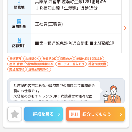
兵庫県 西宮市 塩瀬町生瀬1281番地の5
勤務地
ＪＲ福知山線「生瀬駅」徒歩15分
正社員(正職員)
雇用形態
■第一種運転免許普通自動車 ■未経験歓迎
応募要件
車通勤可
未経験OK
無資格OK
日勤のみ
年間休日110日以上
産休･育休･介護休暇取得実績あり
ボーナス・賞与あり
社会保険完備
交通費支給
退職金制度あり
兵庫県西宮市にある地域密着型の病院にて事務総合
職のお仕事です。
未経験の方もチャレンジOK！病院運営の様々な面に
積極的に携われるやりがいのあるポジションです。
ご興味ある方には、面接対策ポイントなど、さらに
詳細をお話しいたしますのでお気軽にご相談くださ
詳細を見る
無料
紹介してもらう
い。