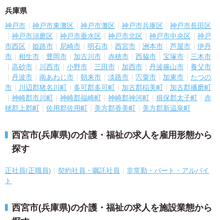
兵庫県
神戸市
神戸市東灘区
神戸市灘区
神戸市兵庫区
神戸市長田区
神戸市須磨区
神戸市垂水区
神戸市北区
神戸市中央区
神戸
市西区
姫路市
尼崎市
明石市
西宮市
洲本市
芦屋市
伊丹
市
相生市
豊岡市
加古川市
赤穂市
西脇市
宝塚市
三木市
高砂市
川西市
小野市
三田市
加西市
丹波篠山市
養父市
丹波市
南あわじ市
朝来市
淡路市
宍粟市
加東市
たつの
市
川辺郡猪名川町
多可郡多可町
加古郡稲美町
加古郡播磨町
神崎郡市川町
神崎郡福崎町
神崎郡神河町
揖保郡太子町
赤
穂郡上郡町
佐用郡佐用町
美方郡香美町
美方郡新温泉町
西宮市(兵庫県)の介護・福祉の求人を雇用形態から
探す
正社員(正職員)
契約社員・嘱託社員
非常勤・パート・アルバイ
ト
西宮市(兵庫県)の介護・福祉の求人を施設業態から