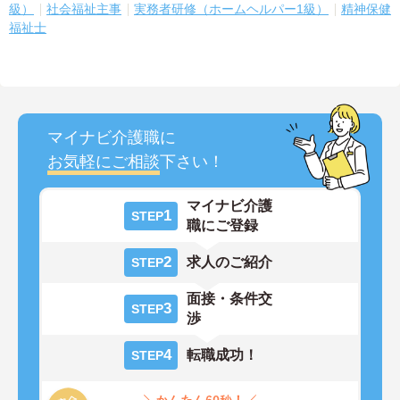
級）
社会福祉主事
実務者研修（ホームヘルパー1級）
精神保健
福祉士
マイナビ介護職に
お気軽にご相談
下さい！
マイナビ介護
1
STEP
職にご登録
2
求人のご紹介
STEP
面接・条件交
3
STEP
渉
4
転職成功！
STEP