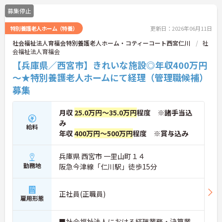
お気軽にご相談ください！
募集停止
特別養護老人ホーム（特養）
更新日：2026年06月11日
社会福祉法人育福会特別養護老人ホーム・コティーコート西宮仁川
社
会福祉法人育福会
【兵庫県／西宮市】きれいな施設◎年収400万円
～★特別養護老人ホームにて経理（管理職候補）
募集
月収
25.0万円～35.0万円
程度 ※諸手当込
み
給料
年収
400万円～500万円
程度 ※賞与込み
兵庫県 西宮市 一里山町１４
勤務地
阪急今津線「仁川駅」徒歩15分
正社員(正職員)
雇用形態
■社会福祉法人における経理業務・決算業