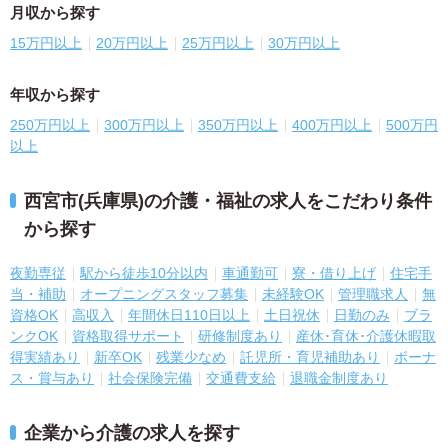
月収から探す
15万円以上
20万円以上
25万円以上
30万円以上
年収から探す
250万円以上
300万円以上
350万円以上
400万円以上
500万円
以上
西宮市(兵庫県)の介護・福祉の求人をこだわり条件
から探す
夜勤専従
駅から徒歩10分以内
車通勤可
寮・借り上げ
住宅手
当・補助
オープニングスタッフ募集
未経験OK
管理職求人
無
資格OK
高収入
年間休日110日以上
土日祝休
日勤のみ
ブラ
ンクOK
資格取得サポート
研修制度あり
産休･育休･介護休暇取
得実績あり
新卒OK
残業少なめ
託児所・育児補助あり
ボーナ
ス・賞与あり
社会保険完備
交通費支給
退職金制度あり
企業から介護の求人を探す