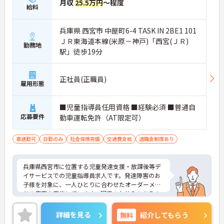
月収
25.5万円
～程度
給料
兵庫県 西宮市 中屋町6-4 TASK IN 2BE1 101
ＪＲ東海道本線(米原－神戸)「西宮(ＪＲ)
勤務地
駅」徒歩19分
正社員(正職員)
雇用形態
■児童指導員任用資格 ■経験必須 ■普通自
応募要件
動車運転免許（AT限定可）
車通勤可
日勤のみ
社会保険完備
交通費支給
退職金制度あり
兵庫県西宮市に位置する児童発達支援・放課後等デ
イサービスでの児童指導員求人です。発達障害のお
子様を対象に、一人ひとりに合わせたオーダーメイ
ドの療育を実施しています。固定のお休みもあるの
で、プライベートの予定も立てやすい環境です。ご
興味のある方には、面接対策ポイント等、さらに詳
詳細を見る
無料
紹介してもらう
細をお話ししますのでお気軽にご相談ください！