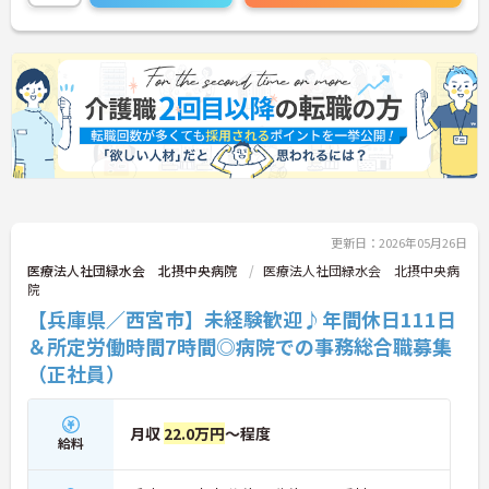
更新日：2026年05月26日
医療法人社団緑水会 北摂中央病院
医療法人社団緑水会 北摂中央病
院
【兵庫県／西宮市】未経験歓迎♪年間休日111日
＆所定労働時間7時間◎病院での事務総合職募集
（正社員）
月収
22.0万円
～程度
給料