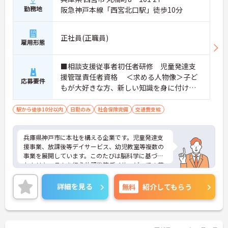
勤務地
阪急神戸本線「西宮北口駅」徒歩10分
正社員(正職員)
雇用形態
■相談支援従事者初任者研修 児童発達支
援管理責任者資格 ＜求める人物像＞子ど
応募要件
もが大好きな方、新しい知識を身に付けた
い方、福祉・教育に興味のある方
駅から徒歩10分以内
日勤のみ
社会保険完備
交通費支給
兵庫県神戸市に本社を構える企業です。児童発達支
援事業、放課後等デイサービス、幼児教室等複数の
事業を展開しています。このたびは脳科学に基づい
たカリキュラムを行う放課後等デイサービスでの募
集です。子供達の未来の為に多職種が一丸となり全
力でサポートしています。1日の実働は7時間、ハー
詳細を見る
無料
紹介してもらう
ドな職場ではなく、子どもとゆっくりと向き合える
あたたかい環境です。ご興味ある方には、面接対策
ポイントなど、さらに詳細をお話しいたしますので
お気軽にご相談ください！