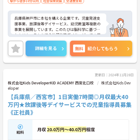
駅から徒歩10分以内
社会保険完備
交通費支給
兵庫県神戸市に本社を構える企業です。児童発達支
援事業、放課後等デイサービス、幼児教室等複数の
事業を展開しています。このたびは脳科学に基づい
たカリキュラムを行う放課後等デイサービスでの募
集です。子供達の未来の為に多職種が一丸となり全
力でサポートしています。1日の実働は7時間、ハー
詳細を見る
無料
紹介してもらう
ドな職場ではなく、子どもとゆっくりと向き合える
あたたかい環境です。ご興味ある方には、面接対策
ポイントなど、さらに詳細をお話しいたしますので
お気軽にご相談ください！
更新日：2024年11月28日
株式会社Kids DeveloperKID ACADEMY 西宮北口校
株式会社Kids Dev
eloper
【兵庫県／西宮市】1日実働7時間◎月収最大40
万円★放課後等デイサービスでの児童指導員募集
《正社員》
月収
20.0万円～40.0万円
程度
給料