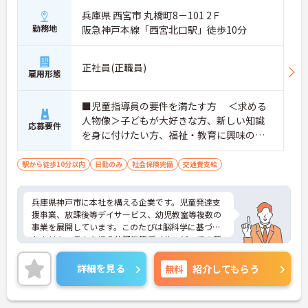
兵庫県 西宮市 丸橋町8－101 2Ｆ
勤務地
阪急神戸本線「西宮北口駅」徒歩10分
正社員(正職員)
雇用形態
■児童指導員の要件を満たす方 ＜求める
人物像＞子どもが大好きな方、新しい知識
応募要件
を身に付けたい方、福祉・教育に興味のあ
る方
駅から徒歩10分以内
日勤のみ
社会保険完備
交通費支給
兵庫県神戸市に本社を構える企業です。児童発達支
援事業、放課後等デイサービス、幼児教室等複数の
事業を展開しています。このたびは脳科学に基づい
たカリキュラムを行う放課後等デイサービスでの募
集です。子供達の未来の為に多職種が一丸となり全
力でサポートしています。1日の実働は7時間、ハー
詳細を見る
無料
紹介してもらう
ドな職場ではなく、子どもとゆっくりと向き合える
あたたかい環境です。ご興味ある方には、面接対策
ポイントなど、さらに詳細をお話しいたしますので