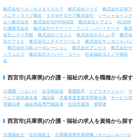
株式会社ベネッセスタイルケア
株式会社ツクイ
株式会社日本ア
メニティライフ協会
ＳＯＭＰＯケア株式会社
ソーシャルインク
ルー株式会社
株式会社SOYOKAZE
株式会社ケア２１
ALSOK
介護株式会社
株式会社ケアリッツ・アンド・パートナーズ
株式
会社ニチイ学館
株式会社ソラスト
株式会社やさしい手
株式会
社ケア２１
株式会社ニチイケアパレス
株式会社サンガジャパン
株式会社川島コーポレーション
株式会社アンビス
株式会社サ
ンウェルズ
株式会社スーパー・コート
社会福祉法人ノテ福祉
会
西宮市(兵庫県)の介護・福祉の求人を職種から探す
介護職・ヘルパー
生活相談員
看護助手
ケアマネージャー
サ
ービス提供責任者
施設長
児童発達支援管理責任者
サービス管
理責任者
福祉用具専門相談員
生活支援員
管理者
西宮市(兵庫県)の介護・福祉の求人を資格から探す
介護福祉士
社会福祉士
介護職員初任者研修（ホームヘルパー2