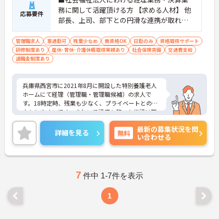
務に関して活躍頂ける方 【求める人材】 他
応募要件
部長、上司、部下との円滑な連携が取れる
コミュニケーション能力の高い方
管理職求人
車通勤可
残業少なめ
無資格OK
日勤のみ
資格取得サポート
研修制度あり
産休･育休･介護休暇取得実績あり
社会保険完備
交通費支給
退職金制度あり
兵庫県西宮市に2021年8月に開設した特別養護老人
ホームにて経理（管理職・管理職候補）の求人で
す。18時定時、残業も少なく、プライベートとの両
立もしやすいです。きれいで設備も整った施設は職
員にとっても過ごしやすい環境です。今までのご経
最新の募集状況を問
験を活かしてキャリアアップしませんか？
詳細を見る
無料
い合わせる
ご興味ある方には、面接対策ポイントなど、さらに
詳細をお話しいたしますのでお気軽にご相談くださ
い！
7
件中 1-7件を表示
1