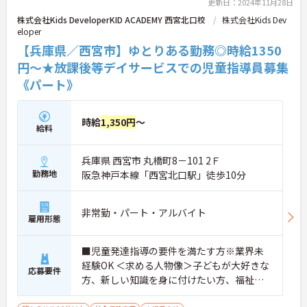
更新日：2024年11月28日
株式会社Kids DeveloperKID ACADEMY 西宮北口校
株式会社Kids Dev
eloper
【兵庫県／西宮市】ゆとりある勤務◎時給1350
円～★放課後等デイサービスでの児童指導員募集
《パート》
時給
1,350円
～
給料
兵庫県 西宮市 丸橋町8－101 2Ｆ
勤務地
阪急神戸本線「西宮北口駅」徒歩10分
非常勤・パート・アルバイト
雇用形態
■児童発達指導の要件を満たす方※業界未
経験OK ＜求める人物像＞子どもが大好きな
応募要件
方、新しい知識を身に付けたい方、福祉・
教育に興味のある方