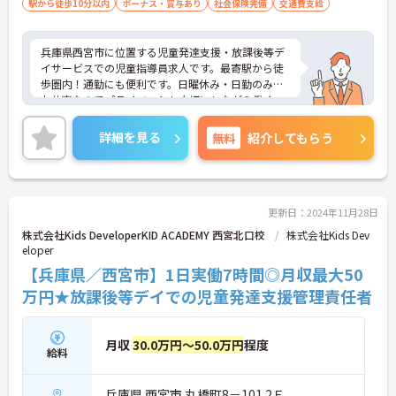
駅から徒歩10分以内
ボーナス・賞与あり
社会保険完備
交通費支給
兵庫県西宮市に位置する児童発達支援・放課後等デ
イサービスでの児童指導員求人です。最寄駅から徒
歩圏内！通勤にも便利です。日曜休み・日勤のみの
お仕事なのでプライベートも大切にしながら働くこ
とができます。ご興味のある方には、面接対策ポイ
ント等、さらに詳細をお話ししますのでお気軽にご
詳細を見る
無料
紹介してもらう
相談ください！
更新日：2024年11月28日
株式会社Kids DeveloperKID ACADEMY 西宮北口校
株式会社Kids Dev
eloper
【兵庫県／西宮市】1日実働7時間◎月収最大50
万円★放課後等デイでの児童発達支援管理責任者
月収
30.0万円～50.0万円
程度
給料
兵庫県 西宮市 丸橋町8－101 2Ｆ