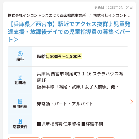
更新日：2025年04月04日
株式会社インコントラままはぐ西宮鳴尾事業所
株式会社インコントラ
【兵庫県／西宮市】駅近でアクセス抜群♪児童発
達支援・放課後デイでの児童指導員の募集＜パー
ト＞
時給
1,500円～1,500円
給料
兵庫県 西宮市 鳴尾町3-1-16 ステラハウス鳴
尾1F
勤務地
阪神本線「鳴尾・武庫川女子大前駅」徒歩1
分
非常勤・パート・アルバイト
雇用形態
■児童指導員任用資格 ■経験不問
応募要件