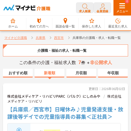
0
0
求人検索
会員登録
メニュー
ホーム
初めての方へ
面談会場一覧
保存した求人
最近見た求人
マイナビ介護職
兵庫県
西宮市
兵庫県の介護職・求人・転職一覧
介護職・福祉の求人・転職一覧
7
この条件の介護・福祉求人数
非公開求人
件 ＋
おすすめ順
新着順
月収順
年収順
更新日：2026年06月02日
株式会社メディケア・リハビリPARC（パルク）にしのみや
株式会社
メディケア・リハビリ
【兵庫県／西宮市】日曜休み♪児童発達支援・放
課後等デイでの児童指導員の募集＜正社員＞