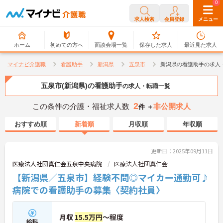
0
0
求人検索
会員登録
メニュー
ホーム
初めての方へ
面談会場一覧
保存した求人
最近見た求人
マイナビ介護職
看護助手
新潟県
五泉市
新潟県の看護助手の求人
五泉市(新潟県)の看護助手
の求人・転職一覧
2
この条件の介護・福祉求人数
非公開求人
件 ＋
おすすめ順
新着順
月収順
年収順
更新日：2025年09月11日
医療法人社団真仁会五泉中央病院
医療法人社団真仁会
【新潟県／五泉市】経験不問◎マイカー通勤可♪
病院での看護助手の募集〈契約社員〉
月収
15.5万円
～程度
給料