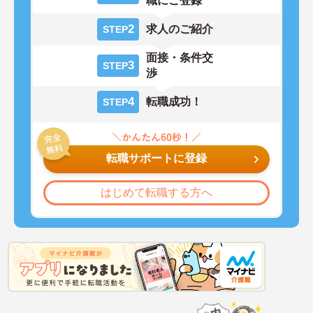
職にご登録
2
求人のご紹介
STEP
面接・条件交
3
STEP
渉
4
転職成功！
STEP
転職サポートに登録
はじめて転職する方へ