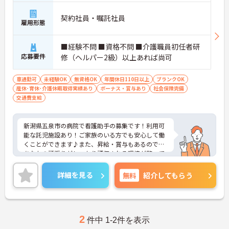
契約社員・嘱託社員
雇用形態
■経験不問 ■資格不問 ■介護職員初任者研
応募要件
修（ヘルパー2級）以上あれば尚可
車通勤可
未経験OK
無資格OK
年間休日110日以上
ブランクOK
産休･育休･介護休暇取得実績あり
ボーナス・賞与あり
社会保険完備
交通費支給
新潟県五泉市の病院で看護助手の募集です！利用可
能な託児施設あり！ご家族のいる方でも安心して働
くことができます♪また、昇給・賞与もあるので、
あなたの頑張りがしっかり評価される環境が整って
います！ご興味のある方は、面接ポイントをお伝え
しますので、お気軽にご連絡ください。
詳細を見る
無料
紹介してもらう
2
件中 1-2件を表示