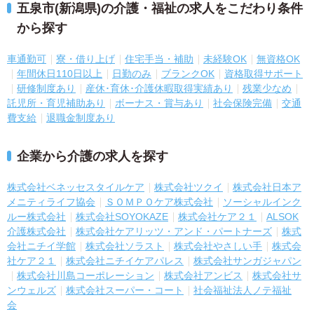
五泉市(新潟県)の介護・福祉の求人をこだわり条件
から探す
車通勤可
寮・借り上げ
住宅手当・補助
未経験OK
無資格OK
年間休日110日以上
日勤のみ
ブランクOK
資格取得サポート
研修制度あり
産休･育休･介護休暇取得実績あり
残業少なめ
託児所・育児補助あり
ボーナス・賞与あり
社会保険完備
交通
費支給
退職金制度あり
企業から介護の求人を探す
株式会社ベネッセスタイルケア
株式会社ツクイ
株式会社日本ア
メニティライフ協会
ＳＯＭＰＯケア株式会社
ソーシャルインク
ルー株式会社
株式会社SOYOKAZE
株式会社ケア２１
ALSOK
介護株式会社
株式会社ケアリッツ・アンド・パートナーズ
株式
会社ニチイ学館
株式会社ソラスト
株式会社やさしい手
株式会
社ケア２１
株式会社ニチイケアパレス
株式会社サンガジャパン
株式会社川島コーポレーション
株式会社アンビス
株式会社サ
ンウェルズ
株式会社スーパー・コート
社会福祉法人ノテ福祉
会