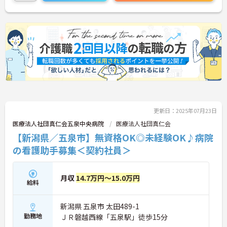
できます。昇給や賞与制度があり、頑張りが評価さ
れてしっかりと職員に還元されます。
こちらの求人にご興味がございましたら面接のポイ
ントもお伝えしますので是非ご応募お待ちしており
ます。
更新日：2025年07月23日
医療法人社団真仁会五泉中央病院
医療法人社団真仁会
【新潟県／五泉市】無資格OK◎未経験OK♪病院
の看護助手募集＜契約社員＞
月収
14.7万円～15.0万円
給料
新潟県 五泉市 太田489-1
勤務地
ＪＲ磐越西線「五泉駅」徒歩15分