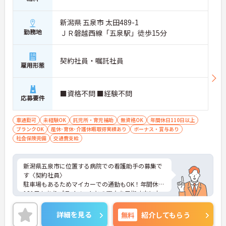
新潟県 五泉市 太田489-1
勤務地
ＪＲ磐越西線「五泉駅」徒歩15分
契約社員・嘱託社員
雇用形態
■資格不問 ■経験不問
応募要件
車通勤可
未経験OK
託児所・育児補助
無資格OK
年間休日110日以上
ブランクOK
産休･育休･介護休暇取得実績あり
ボーナス・賞与あり
社会保険完備
交通費支給
新潟県五泉市に位置する病院での看護助手の募集で
す〈契約社員〉
駐車場もあるためマイカーでの通勤もOK！年間休日
121日もありプライベートとの両立を目指す方にお
すすめの環境です◎また看護助手のお仕事が初めて
の人でもチャレンジできる職場で、しっかりとした
詳細を見る
無料
紹介してもらう
フォロー体制で、経験に関わらず安心してスタート