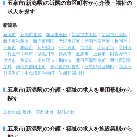
五泉市(新潟県)の近隣の市区町村から介護・福祉の
求人を探す
新潟県
新潟市
新潟市北区
新潟市東区
新潟市中央区
新潟市江南区
新潟市秋葉区
新潟市南区
新潟市西区
新潟市西蒲区
長岡市
三条市
柏崎市
新発田市
小千谷市
加茂市
十日町市
見附市
村上市
燕市
糸魚川市
妙高市
五泉市
上越市
阿賀野市
佐渡市
魚沼市
南魚沼市
胎内市
北蒲原郡聖籠町
西蒲原郡弥
彦村
南蒲原郡田上町
東蒲原郡阿賀町
三島郡出雲崎町
南魚沼
郡湯沢町
中魚沼郡津南町
岩船郡関川村
五泉市(新潟県)の介護・福祉の求人を雇用形態から
探す
正社員(正職員)
契約社員・嘱託社員
五泉市(新潟県)の介護・福祉の求人を施設業態から