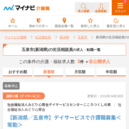
0
0
求人検索
会員登録
メニュー
ホーム
初めての方へ
面談会場一覧
保存した求人
最近見た求人
マイナビ介護職
生活相談員
新潟県
五泉市
新潟県の生活相談員の
五泉市(新潟県)の生活相談員
の求人・転職一覧
3
この条件の介護・福祉求人数
非公開求人
件 ＋
おすすめ順
新着順
月収順
年収順
募集停止
通所介護（デイサービス）
更新日：2026年04月08日
社会福祉法人みどり心育会デイサービスセンターこころつくしの家
社
会福祉法人みどり心育会
【新潟県／五泉市】デイサービスで介護職募集＜
常勤＞