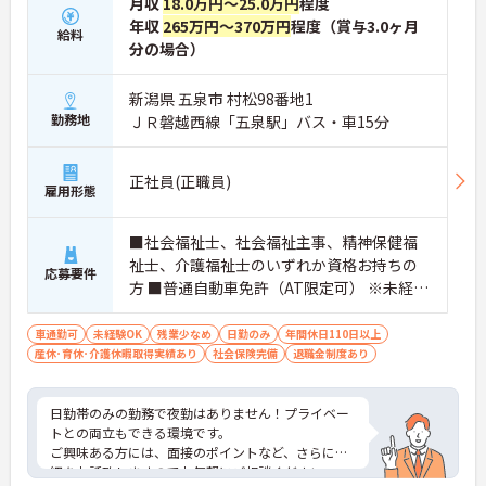
月収
18.0万円～25.0万円
程度
年収
265万円～370万円
程度（賞与3.0ヶ月
給料
分の場合）
新潟県 五泉市 村松98番地1
勤務地
ＪＲ磐越西線「五泉駅」バス・車15分
正社員(正職員)
雇用形態
■社会福祉士、社会福祉主事、精神保健福
祉士、介護福祉士のいずれか資格お持ちの
応募要件
方 ■普通自動車免許（AT限定可） ※未経験
者応相談
車通勤可
未経験OK
残業少なめ
日勤のみ
年間休日110日以上
産休･育休･介護休暇取得実績あり
社会保険完備
退職金制度あり
日勤帯のみの勤務で夜勤はありません！プライベー
トとの両立もできる環境です。
ご興味ある方には、面接のポイントなど、さらに詳
細をお話致しますのでお気軽にご相談ください。