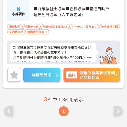
■介護福祉士必須■経験必須■普通自動車
応募要件
運転免許必須（ＡＴ限定可）
車通勤可
残業少なめ
年間休日110日以上
ボーナス・賞与あり
社会保険完備
交通費支給
退職金制度あり
新潟県五泉市に位置する就労継続支援事業所におけ
る、正社員生活相談員の募集です！
月平均時間外労働時間4時間☆年間休日120日以上な
のでプライベートとの両立がとりやすい環境です！
ご興味ある方には、面接対策ポイントなど、さらに
最新の募集状況を問
詳細をお話しいたしますのでお気軽にご相談くださ
詳細を見る
無料
い合わせる
い。
3
件中 1-3件を表示
1