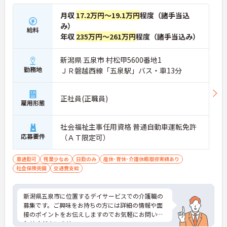
月収
17.2万円～19.1万円
程度（諸手当込
み）
給料
年収
235万円～261万円
程度（諸手当込み）
新潟県 五泉市 村松甲5600番地1
勤務地
ＪＲ磐越西線「五泉駅」バス・車13分
正社員(正職員)
雇用形態
社会福祉主事任用資格 普通自動車運転免許
応募要件
（ＡＴ限定可）
車通勤可
残業少なめ
日勤のみ
産休･育休･介護休暇取得実績あり
社会保険完備
交通費支給
新潟県五泉市に位置するデイサービスでの介護職の
募集です。ご興味をお持ちの方には詳細の情報や面
接のポイントをお伝えしますのでお気軽にお問い合
わせくださいませ。