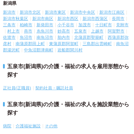
新潟県
新潟市
新潟市北区
新潟市東区
新潟市中央区
新潟市江南区
新潟市秋葉区
新潟市南区
新潟市西区
新潟市西蒲区
長岡市
三条市
柏崎市
新発田市
小千谷市
加茂市
十日町市
見附市
村上市
燕市
糸魚川市
妙高市
五泉市
上越市
阿賀野市
佐渡市
魚沼市
南魚沼市
胎内市
北蒲原郡聖籠町
西蒲原郡弥
彦村
南蒲原郡田上町
東蒲原郡阿賀町
三島郡出雲崎町
南魚沼
郡湯沢町
中魚沼郡津南町
岩船郡関川村
五泉市(新潟県)の介護・福祉の求人を雇用形態から
探す
正社員(正職員)
契約社員・嘱託社員
五泉市(新潟県)の介護・福祉の求人を施設業態から
探す
病院
介護福祉施設
その他