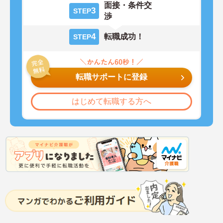
面接・条件交
3
STEP
渉
4
転職成功！
STEP
転職サポートに登録
はじめて転職する方へ