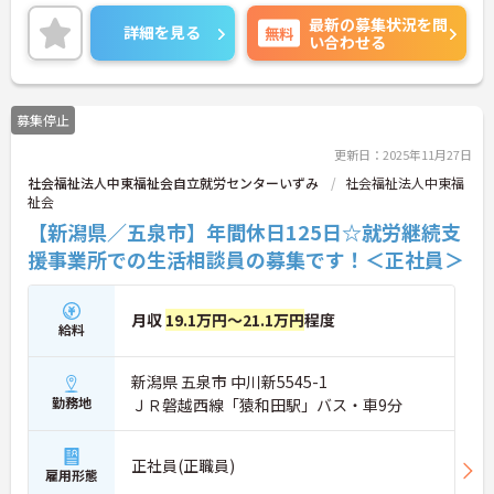
最新の募集状況を問
詳細を見る
無料
い合わせる
募集停止
更新日：2025年11月27日
社会福祉法人中東福祉会自立就労センターいずみ
社会福祉法人中東福
祉会
【新潟県／五泉市】年間休日125日☆就労継続支
援事業所での生活相談員の募集です！＜正社員＞
月収
19.1万円～21.1万円
程度
給料
新潟県 五泉市 中川新5545-1
勤務地
ＪＲ磐越西線「猿和田駅」バス・車9分
正社員(正職員)
雇用形態