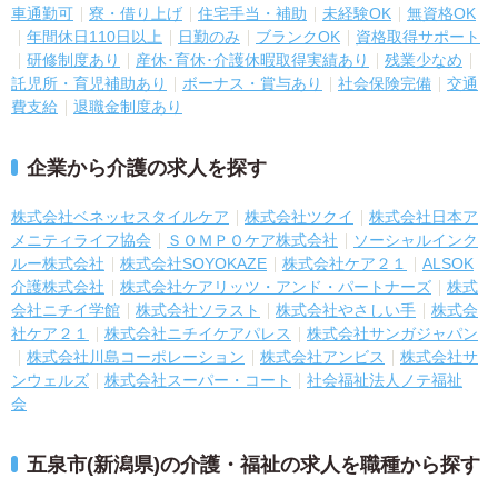
車通勤可
寮・借り上げ
住宅手当・補助
未経験OK
無資格OK
年間休日110日以上
日勤のみ
ブランクOK
資格取得サポート
研修制度あり
産休･育休･介護休暇取得実績あり
残業少なめ
託児所・育児補助あり
ボーナス・賞与あり
社会保険完備
交通
費支給
退職金制度あり
企業から介護の求人を探す
株式会社ベネッセスタイルケア
株式会社ツクイ
株式会社日本ア
メニティライフ協会
ＳＯＭＰＯケア株式会社
ソーシャルインク
ルー株式会社
株式会社SOYOKAZE
株式会社ケア２１
ALSOK
介護株式会社
株式会社ケアリッツ・アンド・パートナーズ
株式
会社ニチイ学館
株式会社ソラスト
株式会社やさしい手
株式会
社ケア２１
株式会社ニチイケアパレス
株式会社サンガジャパン
株式会社川島コーポレーション
株式会社アンビス
株式会社サ
ンウェルズ
株式会社スーパー・コート
社会福祉法人ノテ福祉
会
五泉市(新潟県)の介護・福祉の求人を職種から探す