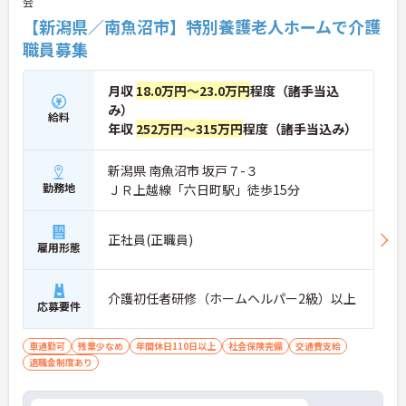
会
【新潟県／南魚沼市】特別養護老人ホームで介護
職員募集
月収
18.0万円～23.0万円
程度（諸手当込
み）
給料
年収
252万円～315万円
程度（諸手当込み）
新潟県 南魚沼市 坂戸７-３
勤務地
ＪＲ上越線「六日町駅」徒歩15分
正社員(正職員)
雇用形態
介護初任者研修（ホームヘルパー2級）以上
応募要件
車通勤可
残業少なめ
年間休日110日以上
社会保険完備
交通費支給
退職金制度あり