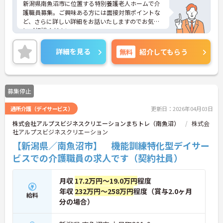
新潟県南魚沼市に位置する特別養護老人ホームで介
護職員募集。ご興味ある方には面接対策ポイントな
ど、さらに詳しい詳細をお話いたしますのでお気軽
にご相談ください。
詳細を見る
無料
紹介してもらう
募集停止
通所介護（デイサービス）
更新日：2026年04月03日
株式会社アルプスビジネスクリエーションまちトレ（南魚沼）
株式会
社アルプスビジネスクリエーション
【新潟県／南魚沼市】 機能訓練特化型デイサー
ビスでの介護職員の求人です（契約社員）
月収
17.2万円～19.0万円
程度
年収
232万円～258万円
程度（賞与2.0ヶ月
給料
分の場合）