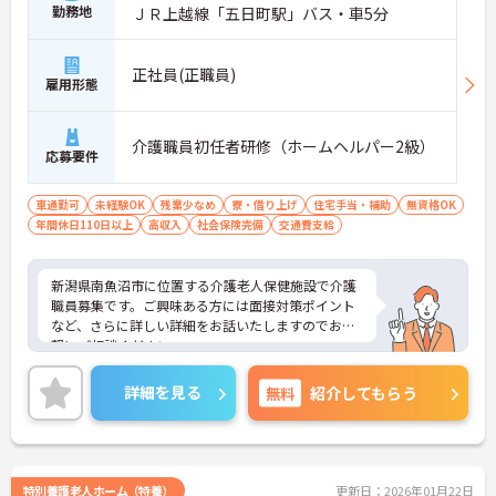
勤務地
ＪＲ上越線「五日町駅」バス・車5分
正社員(正職員)
雇用形態
介護職員初任者研修（ホームヘルパー2級）
応募要件
車通勤可
未経験OK
残業少なめ
寮・借り上げ
住宅手当・補助
無資格OK
年間休日110日以上
高収入
社会保険完備
交通費支給
新潟県南魚沼市に位置する介護老人保健施設で介護
職員募集です。ご興味ある方には面接対策ポイント
など、さらに詳しい詳細をお話いたしますのでお気
軽にご相談ください。
詳細を見る
無料
紹介してもらう
特別養護老人ホーム（特養）
更新日：2026年01月22日