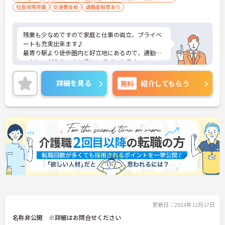
社会保険完備
交通費支給
退職金制度あり
残業も少なめですので家庭と仕事の両立、プライベ
ートも充実出来ます♪
最寄り駅より徒歩圏内と好立地にあるので、通勤の
ストレスが少ないのも嬉しいポイントです。
ご興味ある方には、面接対策ポイントなど、さらに
詳細をお話しいたしますのでお気軽にご相談くださ
詳細を見る
無料
紹介してもらう
い。
更新日：2024年12月17日
名称非公開 ※詳細はお問合せください