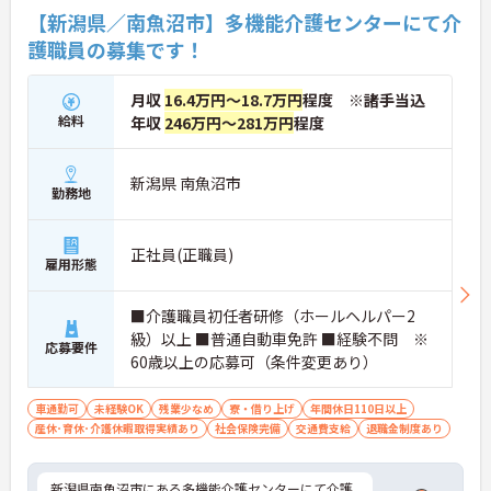
【新潟県／南魚沼市】多機能介護センターにて介
護職員の募集です！
月収
16.4万円～18.7万円
程度 ※諸手当込
給料
年収
246万円～281万円
程度
新潟県 南魚沼市
勤務地
正社員(正職員)
雇用形態
■介護職員初任者研修（ホールヘルパー2
級）以上 ■普通自動車免許 ■経験不問 ※
応募要件
60歳以上の応募可（条件変更あり）
車通勤可
未経験OK
残業少なめ
寮・借り上げ
年間休日110日以上
産休･育休･介護休暇取得実績あり
社会保険完備
交通費支給
退職金制度あり
新潟県南魚沼市にある多機能介護センターにて介護