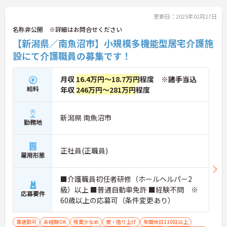
更新日：2025年02月27日
名称非公開 ※詳細はお問合せください
【新潟県／南魚沼市】小規模多機能型居宅介護施
設にて介護職員の募集です！
月収
16.4万円～18.7万円
程度 ※諸手当込
給料
年収
246万円～281万円
程度
新潟県 南魚沼市
勤務地
正社員(正職員)
雇用形態
■介護職員初任者研修（ホールヘルパー2
級）以上 ■普通自動車免許 ■経験不問 ※
応募要件
60歳以上の応募可（条件変更あり）
車通勤可
未経験OK
残業少なめ
寮・借り上げ
年間休日110日以上