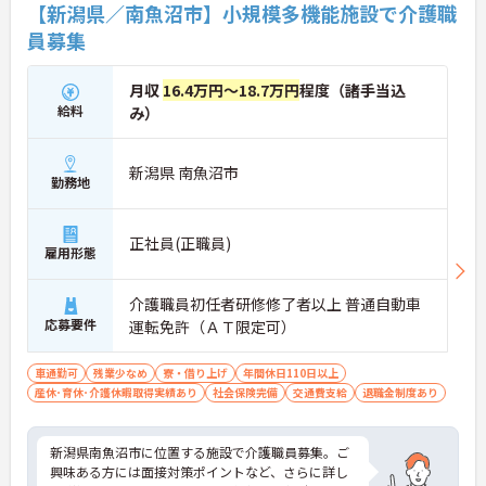
【新潟県／南魚沼市】小規模多機能施設で介護職
員募集
月収
16.4万円～18.7万円
程度（諸手当込
給料
み）
新潟県 南魚沼市
勤務地
正社員(正職員)
雇用形態
介護職員初任者研修修了者以上 普通自動車
応募要件
運転免許（ＡＴ限定可）
車通勤可
残業少なめ
寮・借り上げ
年間休日110日以上
産休･育休･介護休暇取得実績あり
社会保険完備
交通費支給
退職金制度あり
新潟県南魚沼市に位置する施設で介護職員募集。ご
興味ある方には面接対策ポイントなど、さらに詳し