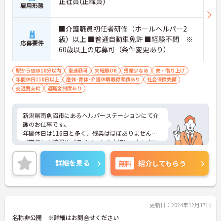
正社員(正職員)
雇用形態
■介護職員初任者研修（ホールヘルパー2
級）以上 ■普通自動車免許 ■経験不問 ※
応募要件
60歳以上の応募可（条件変更あり）
駅から徒歩10分以内
車通勤可
未経験OK
残業少なめ
寮・借り上げ
年間休日110日以上
産休･育休･介護休暇取得実績あり
社会保険完備
交通費支給
退職金制度あり
新潟県南魚沼市にあるヘルパーステーションにて介
護のお仕事です。
年間休日は116日と多く、残業はほぼありません。
ご家族との時間やプライベートを大切にしたい方に
もおすすめです◎
また、独身寮もございますので遠方からのご転職の
詳細を見る
無料
紹介してもらう
方でお部屋探しに困ることもございませんよ♪
ご興味がある方は是非一度マイナビまでお問い合わ
せください。さらに詳細などお伝えします！
更新日：2024年12月17日
名称非公開 ※詳細はお問合せください