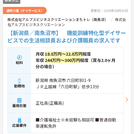
通所介護（デイサービス）
更新日：2026年04月03日
株式会社アルプスビジネスクリエーションまちトレ（南魚沼）
株式会
社アルプスビジネスクリエーション
【新潟県／南魚沼市】 機能訓練特化型デイサー
ビスでの生活相談員および介護職員の求人です
月収
18.0万円～22.0万円
程度
年収
244万円～300万円
程度（賞与2.0ヶ月
給料
分の場合）
新潟県 南魚沼市 六日町801-9
勤務地
ＪＲ上越線「六日町駅」徒歩13分
正社員(正職員)
雇用形態
■介護福祉士※未経験も相談可 ■普通自動
応募要件
車運転免許