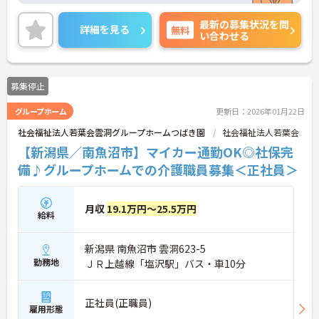
軽にご相談ください。
最新の募集状況を問
詳細を見る
無料
い合わせる
募集停止
グループホーム
更新日：2026年01月22日
社会福祉法人若葉会雲洞グループホームつばき園
社会福祉法人若葉会
【新潟県／南魚沼市】マイカー通勤OK◎社保完
備♪グループホームでの介護職員募集＜正社員＞
月収
19.1万円～25.5万円
給料
新潟県 南魚沼市 雲洞623-5
勤務地
ＪＲ上越線「塩沢駅」バス・車10分
正社員(正職員)
雇用形態