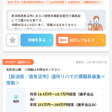
産休･育休･介護休暇取得実績あり
社会保険完備
交通費支給
退職金制度あり
新潟県南魚沼市にある小規模多機能型居宅介護施設
にて介護のお仕事です。
年間休日は116日と多く、残業はほぼありません。
ご家族との時間やプライベートを大切にしたい方に
もおすすめです◎
ご興味がある方は是非一度マイナビまでお問い合わ
詳細を見る
無料
紹介してもらう
せください。さらに詳細などお伝えします！
デイケア（通所リハ）
更新日：2025年02月07日
名称非公開 ※詳細はお問合せください
【新潟県／南魚沼市】通所リハで介護職員募集＜
常勤＞
月収
16.4万円～18.7万円
程度（諸手当込
み）
給料
年収
253万円～289万円
程度（諸手当込み）