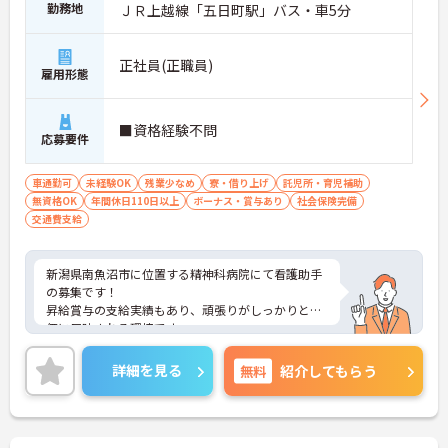
勤務地
ＪＲ上越線「五日町駅」バス・車5分
正社員(正職員)
雇用形態
■資格経験不問
応募要件
車通勤可
未経験OK
残業少なめ
寮・借り上げ
託児所・育児補助
無資格OK
年間休日110日以上
ボーナス・賞与あり
社会保険完備
交通費支給
新潟県南魚沼市に位置する精神科病院にて看護助手
の募集です！
昇給賞与の支給実績もあり、頑張りがしっかりと評
価に反映される環境です。
ご興味ある方には、面接対策ポイントなど、さらに
詳細をお話しいたしますのでお気軽にご相談くださ
詳細を見る
無料
紹介してもらう
い！