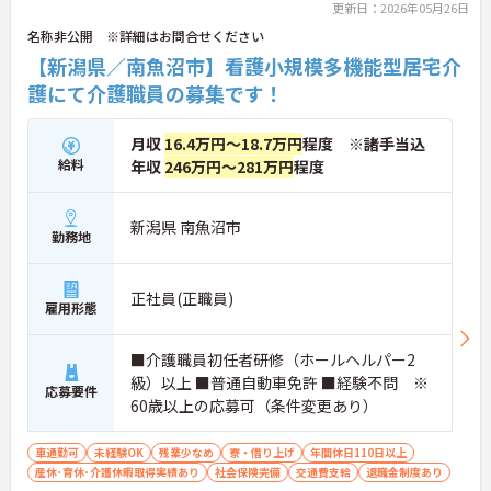
更新日：2026年05月26日
名称非公開 ※詳細はお問合せください
【新潟県／南魚沼市】看護小規模多機能型居宅介
護にて介護職員の募集です！
月収
16.4万円～18.7万円
程度 ※諸手当込
給料
年収
246万円～281万円
程度
新潟県 南魚沼市
勤務地
正社員(正職員)
雇用形態
■介護職員初任者研修（ホールヘルパー2
級）以上 ■普通自動車免許 ■経験不問 ※
応募要件
60歳以上の応募可（条件変更あり）
車通勤可
未経験OK
残業少なめ
寮・借り上げ
年間休日110日以上
産休･育休･介護休暇取得実績あり
社会保険完備
交通費支給
退職金制度あり