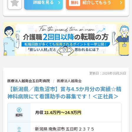
詳細を見る
無料
紹介してもらう
更新日：2026年05月26日
医療法人越南会五日町病院
医療法人越南会
【新潟県／南魚沼市】賞与4.5か月分の実績☆精
神科病院にて看護助手の募集です！＜正社員＞
月収
21.6万円～24.9万円
給料
新潟県 南魚沼市 五日町２３７５