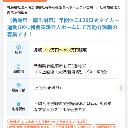
社会福祉法人南魚沼福祉会特別養護老人ホームまいこ園
社会福祉法人
南魚沼福祉会
【新潟県／南魚沼市】年間休日120日★マイカー
通勤OK◎特別養護老人ホームにて常勤介護職の
募集です！
月収
19.2万円～26.2万円
程度
給料
新潟県 南魚沼市 仙石1番地18
勤務地
ＪＲ上越線「大沢(新潟)駅」バス・車9分
正社員(正職員)
雇用形態
不問 ※事務職の実務経験あれば尚可 ※簡単
応募要件
な文書入力スキルが必要です。
車通勤可
未経験OK
残業少なめ
年間休日110日以上
産休･育休･介護休暇取得実績あり
社会保険完備
交通費支給
退職金制度あり