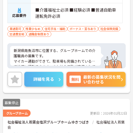
■介護福祉士必須 ■経験必須 ■普通自動車
応募要件
運転免許必須
車通勤可
残業少なめ
住宅手当・補助
ボーナス・賞与あり
社会保険完備
交通費支給
退職金制度あり
新潟県南魚沼市に位置する、グループホームでの介
護職員の募集です。
マイカー通勤ができて、駐車場も完備されているの
で快適に通勤できます。また社会保険が完備されて
いて、退職金もあるので、安心して長く働ける環境
最新の募集状況を問
です。ご興味のある方は、面接ポイントをお伝えし
詳細を見る
無料
い合わせる
ますのでお気軽にご連絡ください。
募集停止
グループホーム
更新日：2026年01月22日
社会福祉法人若葉会塩沢グループホームゆきつばき
社会福祉法人若葉
会