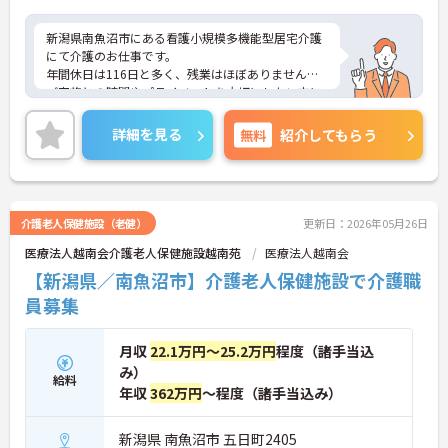
新潟県南魚沼市にある看護小規模多機能型居宅介護
にて介護のお仕事です。
年間休日は116日と多く、残業はほぼありません。
ご家族との時間やプライベートを大切にしたい方に
もおすすめです◎
ご興味がある方は是非一度マイナビまでお問い合わ
詳細を見る
無料
紹介してもらう
せください。さらに詳細などお伝えします！
介護老人保健施設（老健）
更新日：2026年05月26日
医療法人越南会介護老人保健施設越南苑
医療法人越南会
【新潟県／南魚沼市】介護老人保健施設で介護職
員募集
月収
22.1万円～25.2万円
程度（諸手当込
み）
給料
年収
362万円
～程度（諸手当込み）
新潟県 南魚沼市 五日町2405