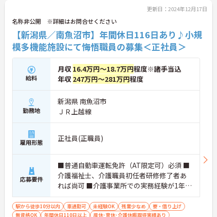
更新日：2024年12月17日
名称非公開 ※詳細はお問合せください
【新潟県／南魚沼市】年間休日116日あり♪小規
模多機能施設にて悔悟職員の募集＜正社員＞
月収
16.4万円～18.7万円
程度※諸手当込
給料
年収
247万円～281万円
程度
新潟県 南魚沼市
勤務地
ＪＲ上越線
正社員(正職員)
雇用形態
■普通自動車運転免許（AT限定可）必須 ■
介護福祉士、介護職員初任者研修修了者あ
応募要件
れば尚可 ■介護事業所での実務経験が1年以
上あれば尚可
駅から徒歩10分以内
車通勤可
未経験OK
残業少なめ
寮・借り上げ
無資格OK
年間休日110日以上
産休･育休･介護休暇取得実績あり