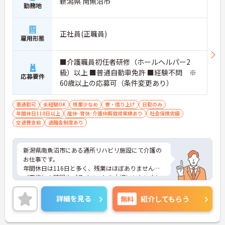
新潟県 南魚沼市
勤務地
正社員(正職員)
雇用形態
■介護職員初任者研修（ホールヘルパー2
級）以上 ■普通自動車免許 ■経験不問 ※
応募要件
60歳以上の応募可（条件変更あり）
車通勤可
未経験OK
残業少なめ
寮・借り上げ
日勤のみ
年間休日110日以上
産休･育休･介護休暇取得実績あり
社会保険完備
交通費支給
退職金制度あり
新潟県南魚沼市にある通所リハビリ施設にて介護の
お仕事です。
年間休日は116日と多く、残業はほぼありません。
ご家族との時間やプライベートを大切にしたい方に
もおすすめです◎
ご興味がある方は是非一度マイナビまでお問い合わ
詳細を見る
無料
紹介してもらう
せください。さらに詳細などお伝えします！