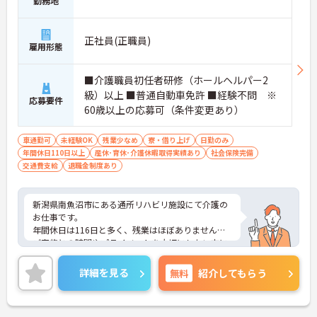
勤務地
正社員(正職員)
雇用形態
■介護職員初任者研修（ホールヘルパー2
級）以上 ■普通自動車免許 ■経験不問 ※
応募要件
60歳以上の応募可（条件変更あり）
車通勤可
未経験OK
残業少なめ
寮・借り上げ
日勤のみ
年間休日110日以上
産休･育休･介護休暇取得実績あり
社会保険完備
交通費支給
退職金制度あり
新潟県南魚沼市にある通所リハビリ施設にて介護の
お仕事です。
年間休日は116日と多く、残業はほぼありません。
ご家族との時間やプライベートを大切にしたい方に
もおすすめです◎
ご興味がある方は是非一度マイナビまでお問い合わ
詳細を見る
無料
紹介してもらう
せください。さらに詳細などお伝えします！