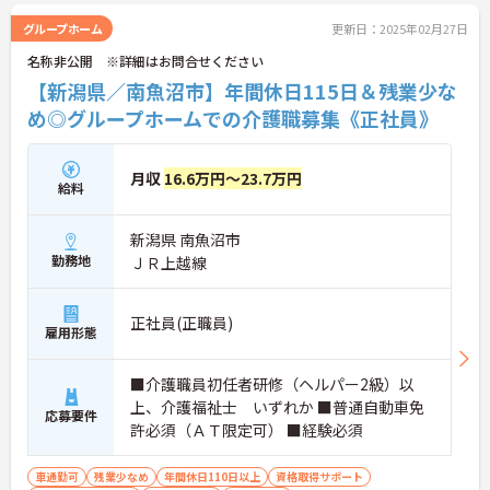
グループホーム
更新日：2025年02月27日
名称非公開 ※詳細はお問合せください
【新潟県／南魚沼市】年間休日115日＆残業少な
め◎グループホームでの介護職募集《正社員》
月収
16.6万円～23.7万円
給料
新潟県 南魚沼市
勤務地
ＪＲ上越線
正社員(正職員)
雇用形態
■介護職員初任者研修（ヘルパー2級）以
上、介護福祉士 いずれか ■普通自動車免
応募要件
許必須（ＡＴ限定可） ■経験必須
車通勤可
残業少なめ
年間休日110日以上
資格取得サポート