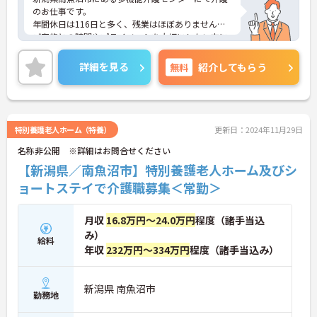
のお仕事です。
年間休日は116日と多く、残業はほぼありません。
ご家族との時間やプライベートを大切にしたい方に
もおすすめです◎
ご興味がある方は是非一度マイナビまでお問い合わ
詳細を見る
無料
紹介してもらう
せください。さらに詳細などお伝えします！
特別養護老人ホーム（特養）
更新日：2024年11月29日
名称非公開 ※詳細はお問合せください
【新潟県／南魚沼市】特別養護老人ホーム及びシ
ョートステイで介護職募集＜常勤＞
月収
16.8万円～24.0万円
程度（諸手当込
み）
給料
年収
232万円～334万円
程度（諸手当込み）
新潟県 南魚沼市
勤務地