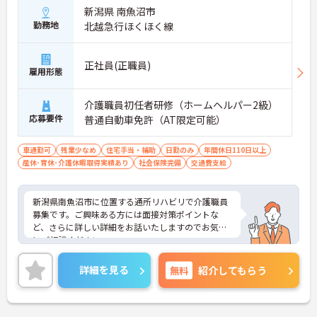
新潟県 南魚沼市
勤務地
北越急行ほくほく線
正社員(正職員)
雇用形態
介護職員初任者研修（ホームヘルパー2級）
応募要件
普通自動車免許（AT限定可能）
車通勤可
残業少なめ
住宅手当・補助
日勤のみ
年間休日110日以上
産休･育休･介護休暇取得実績あり
社会保険完備
交通費支給
新潟県南魚沼市に位置する通所リハビリで介護職員
募集です。ご興味ある方には面接対策ポイントな
ど、さらに詳しい詳細をお話いたしますのでお気軽
にご相談ください。
詳細を見る
無料
紹介してもらう