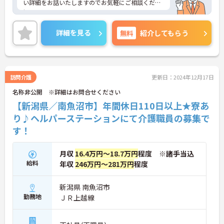
い詳細をお話いたしますのでお気軽にご相談くださ
い。
詳細を見る
無料
紹介してもらう
訪問介護
更新日：2024年12月17日
名称非公開 ※詳細はお問合せください
【新潟県／南魚沼市】年間休日110日以上★寮あ
り♪ヘルパーステーションにて介護職員の募集で
す！
月収
16.4万円～18.7万円
程度 ※諸手当込
給料
年収
246万円～281万円
程度
新潟県 南魚沼市
勤務地
ＪＲ上越線