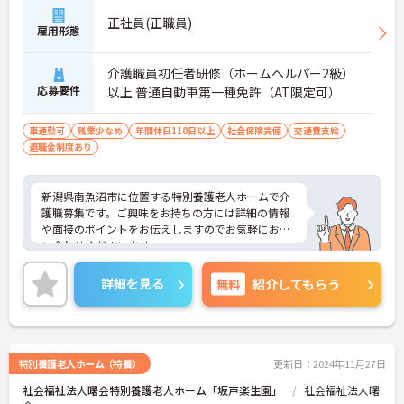
正社員(正職員)
雇用形態
介護職員初任者研修（ホームヘルパー2級）
応募要件
以上 普通自動車第一種免許（AT限定可）
車通勤可
残業少なめ
年間休日110日以上
社会保険完備
交通費支給
退職金制度あり
新潟県南魚沼市に位置する特別養護老人ホームで介
護職募集です。ご興味をお持ちの方には詳細の情報
や面接のポイントをお伝えしますのでお気軽にお問
い合わせくださいませ。
詳細を見る
無料
紹介してもらう
特別養護老人ホーム（特養）
更新日：2024年11月27日
社会福祉法人曙会特別養護老人ホーム「坂戸楽生園」
社会福祉法人曙