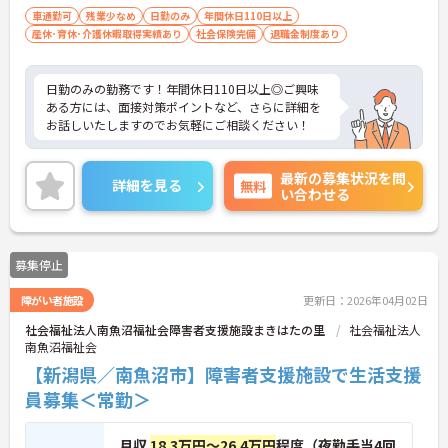
車通勤可
残業少なめ
日勤のみ
年間休日110日以上
産休･育休･介護休暇取得実績あり
社会保険完備
退職金制度あり
日勤のみの勤務です！年間休日110日以上◎ご興味
ある方には、面接対策ポイントなど、さらに詳細を
お話しいたしますのでお気軽にご相談ください！
最新の募集状況を問
詳細を見る
無料
い合わせる
募集停止
障がい者施設
更新日：2026年04月02日
社会福祉法人南魚沼福祉会障害者支援施設まきはたの里
社会福祉法人
南魚沼福祉会
【新潟県／南魚沼市】障害者支援施設で生活支援
員募集＜常勤＞
月収
18.3万円～26.4万円
程度（夜勤手当4回