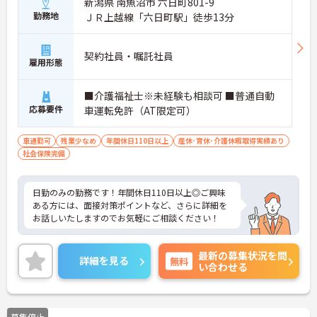
新潟県 南魚沼市 六日町801-9
勤務地
ＪＲ上越線「六日町駅」徒歩13分
契約社員・嘱託社員
雇用形態
■介護福祉士※未経験も相談可 ■普通自動
応募要件
車運転免許（AT限定可）
車通勤可
残業少なめ
年間休日110日以上
産休･育休･介護休暇取得実績あり
社会保険完備
日勤のみの勤務です！年間休日110日以上◎ご興味
ある方には、面接対策ポイントなど、さらに詳細を
お話しいたしますのでお気軽にご相談ください！
最新の募集状況を問
詳細を見る
無料
い合わせる
募集停止