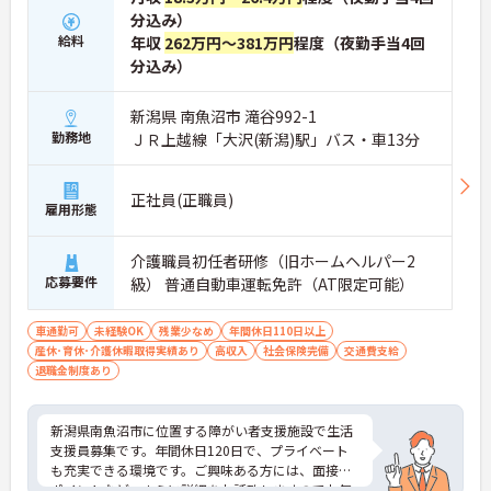
分込み）
給料
年収
262万円～381万円
程度（夜勤手当4回
分込み）
新潟県 南魚沼市 滝谷992-1
勤務地
ＪＲ上越線「大沢(新潟)駅」バス・車13分
正社員(正職員)
雇用形態
介護職員初任者研修（旧ホームヘルパー2
応募要件
級） 普通自動車運転免許（AT限定可能）
車通勤可
未経験OK
残業少なめ
年間休日110日以上
産休･育休･介護休暇取得実績あり
高収入
社会保険完備
交通費支給
退職金制度あり
新潟県南魚沼市に位置する障がい者支援施設で生活
支援員募集です。年間休日120日で、プライベート
も充実できる環境です。ご興味ある方には、面接の
ポイントなど、さらに詳細をお話致しますのでお気