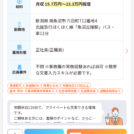
月収
15.7万円～23.3万円
程度
給料
新潟県 南魚沼市 六日町712番地4
北越急行ほくほく線「魚沼丘陵駅」バス・
勤務地
車11分
正社員(正職員)
雇用形態
不問 ※事務職の実務経験あれば尚可 ※簡単
応募要件
な文書入力スキルが必要です。
車通勤可
未経験OK
残業少なめ
年間休日110日以上
産休･育休･介護休暇取得実績あり
社会保険完備
交通費支給
退職金制度あり
年間休日120日で、プライベートも充実できる環境
です。
ご興味ある方には、面接のポイントなど、さらに詳
細をお話致しますのでお気軽にご相談ください。