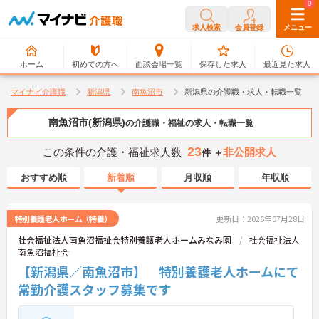
0
0
求人検索
会員登録
メニュー
ホーム
初めての方へ
面談会場一覧
保存した求人
最近見た求人
マイナビ介護職
新潟県
南魚沼市
新潟県の介護職・求人・転職一覧
南魚沼市(新潟県)
の介護職・福祉の求人・転職一覧
23
この条件の介護・福祉求人数
非公開求人
件 ＋
おすすめ順
新着順
月収順
年収順
特別養護老人ホーム（特養）
更新日：2026年07月28日
社会福祉法人南魚沼福祉会特別養護老人ホームみなみ園
社会福祉法人
南魚沼福祉会
【新潟県／南魚沼市】 特別養護老人ホームにて
常勤介護スタッフ募集です