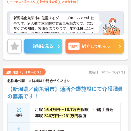
ボーナス・賞与あり
社会保険完備
交通費支給
新潟県南魚沼市に位置するグループホームでのお仕
事です。少人数で家庭的な雰囲気も魅力です。認知
症ケアの知識、技術も深まります。年間休日は115
日、残業は月平均2時間程度と少なめですので、プ
ライベートの時間も確保しやすいです。ご興味のあ
る方には、面接対策ポイントなど、さらに詳細をお
詳細を見る
無料
紹介してもらう
話しいたしますのでお気軽にご相談ください！
通所介護（デイサービス）
更新日：2025年02月27日
名称非公開 ※詳細はお問合せください
【新潟県／南魚沼市】通所介護施設にて介護職員
の募集です！
月収
16.4万円～18.7万円
程度 ※諸手当込
給料
年収
246万円～281万円
程度