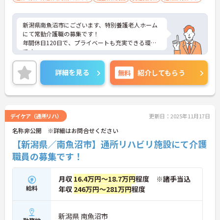
新潟県南魚沼市にございます、特別養護老人ホーム
にて常勤介護職の募集です！
年間休日120日で、プライベートも充実できる環境
です。
マイカー通勤OKなので、通勤も楽々ですよ♪
ご興味ある方には、面接のポイントなど、さらに詳
詳細を見る
無料
紹介してもらう
細をお話致しますのでお気軽にご相談ください。
デイケア（通所リハ）
更新日：2025年11月17日
名称非公開 ※詳細はお問合せください
【新潟県／南魚沼市】通所リハビリ施設にて介護
職員の募集です！
月収
16.4万円～18.7万円
程度 ※諸手当込
給料
年収
246万円～281万円
程度
新潟県 南魚沼市