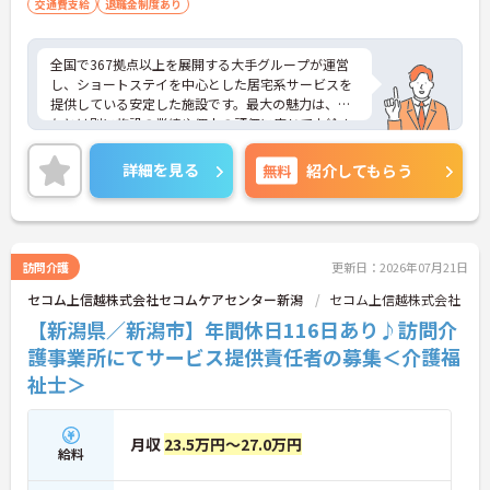
交通費支給
退職金制度あり
ため、個性を大切にしながら働くことができます
・社員一人ひとりの価値観を尊重する社風のもと
で、無理なくご自身らしく働き続けることが期待で
全国で367拠点以上を展開する大手グループが運営
きます
し、ショートステイを中心とした居宅系サービスを
提供している安定した施設です。最大の魅力は、賞
【全国展開の安定基盤と日勤のみの環境で長期的な
与とは別に施設の業績や個人の評価に応じて支給さ
キャリアを描けます】
れる独自の特別報酬制度です。日々の頑張りやチー
・全国367拠点以上を展開する大手グループの運営
ムへの貢献が直接収入に反映される非常にやりがい
により、安定した環境で長く働き続けることができ
詳細を見る
無料
紹介してもらう
のある環境が整っています。また、毎朝の情報共有
ます
ミーティングを通じてスタッフ同士の連携が強化さ
・日勤のみの勤務で転勤の心配もないため、地元で
れており、平均勤続年数7.2年という高い定着率を実
ご家庭と両立しながら長期的な視点でキャリアを築
現しています。資格取得支援制度を活用して勤務時
けます
間内に研修を受講できるなど教育体制も充実してい
訪問介護
更新日：2026年07月21日
るため、介護職からケアマネジャーや管理職への着
セコム上信越株式会社セコムケアセンター新潟
セコム上信越株式会社
実なステップアップが期待できます。定年65歳・再
雇用70歳までの継続雇用制度も完備されており、ご
【新潟県／新潟市】年間休日116日あり♪訪問介
自身らしさを大切にしながら大手ならではの安定基
護事業所にてサービス提供責任者の募集＜介護福
盤のもとで末永くご活躍いただけます。
祉士＞
★おすすめPOINT★
【特別報酬制度で、収入アップが期待できます 】
・施設の業績や個人の評価に応じて賞与とは別に支
月収
23.5万円～27.0万円
給料
給される特別報酬制度があり、日々の頑張りが直接
収入として還元されます。