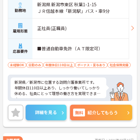
・業務への取り組みやチームへの貢献度が公正に評
新潟県 新潟市東区 秋葉1-1-15
価される仕組みにより、高いモチベーションを維持
勤務地
ＪＲ信越本線「新潟駅」バス・車9分
して働ける環境です。
【毎朝のミーティングで情報共有を徹底し、職種の
正社員(正職員)
垣根を超えて協力し合える環境です】
雇用形態
・スタッフ全員で毎朝お客様の体調や業務連絡を丁
寧に共有することで、チーム全体でスムーズに連携
できる体制が構築されています。
■普通自動車免許（ＡＴ限定可）
応募要件
・困った時もすぐに相談してフォローし合える風通
しの良い職場となっており、平均勤続年数7.2年とい
う高い定着率につながっています。
未経験OK
日勤のみ
年間休日110日以上
ボーナス・賞与あり
社会保険完備
【勤務時間内に受講できる資格取得支援制度によ
り、確実なキャリアアップが目指せます】
新潟県／新潟市に位置する訪問介護事業所です。
・介護職から生活相談員やケアマネジャー、施設長
年間休日110日以上あり、しっかり働いてしっかり
へと進む多彩なキャリアパスが用意されており、長
休める、社員にとって理想の働き方を実現できま
期的な目標を持って成長できます。
す。
・資格取得に向けた研修や講習は勤務時間内で受講
お持ちの資格や経験を活かして、転職後即戦力とし
できる場合が多く、プライベートの負担を抑えなが
て活躍できる環境があります。
詳細を見る
無料
紹介してもらう
ら着実に専門性を高められます。
ご興味をお持ちの方はお気軽にお問い合わせくださ
い。
【リフレッシュ休暇17日や自由な身だしなみ規定
で、自分らしく無理なく続けられる体制です】
・年間107日の休日に加えて年間17日のリフレッシ
訪問看護
更新日：2026年07月15日