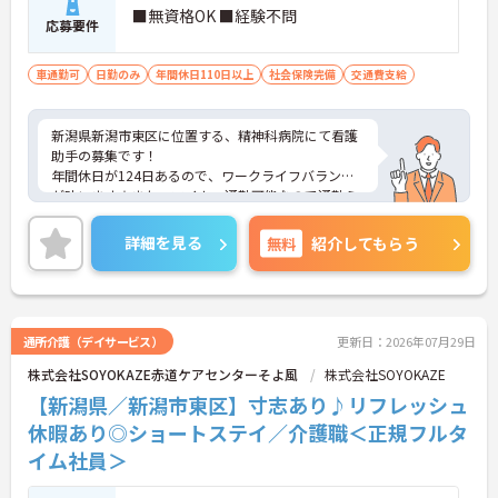
■無資格OK ■経験不問
応募要件
車通勤可
日勤のみ
年間休日110日以上
社会保険完備
交通費支給
新潟県新潟市東区に位置する、精神科病院にて看護
助手の募集です！
年間休日が124日あるので、ワークライフバランス
が叶います☆また、マイカー通勤可能なので通勤ら
くらくです◎
ご興味のある方には、面接対策ポイントなど、さら
詳細を見る
無料
紹介してもらう
に詳細をお話しいたしますのでお気軽にご相談くだ
さい！
通所介護（デイサービス）
更新日：2026年07月29日
株式会社SOYOKAZE赤道ケアセンターそよ風
株式会社SOYOKAZE
【新潟県／新潟市東区】寸志あり♪リフレッシュ
休暇あり◎ショートステイ／介護職＜正規フルタ
イム社員＞