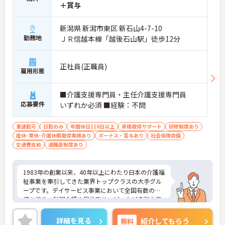
専門性を着実に深めていける環境が用意されていま
＋賞与
す。
新潟県 新潟市東区 新石山4-7-10
★おすすめPOINT★
勤務地
ＪＲ信越本線「越後石山駅」徒歩12分
＜個別ＯＪＴとチーム連携で着実に成長！＞
・入職後はお一人おひとりの習熟度に合わせた個別
のＯＪＴ研修を実施し、ｅラーニングを用いた学習
の機会も提供されます
正社員(正職員)
雇用形態
・施設内には看護師が24時間常駐しており、急変時
の対応や専門的な医療処置は看護師が担当するため
負担が減ります
■介護支援専門員・主任介護支援専門員
・介護スタッフと看護スタッフの比率が1対1で相談
応募要件
いずれか必須 ■経験：不問
しやすく、初任者研修や実務者研修からでも着実に
専門性を高められます
車通勤可
日勤のみ
年間休日110日以上
資格取得サポート
研修制度あり
＜残業月7時間以下で身体の負担を軽減！＞
産休･育休･介護休暇取得実績あり
ボーナス・賞与あり
社会保険完備
・常勤で働くスタッフの比率が90パーセント以上と
交通費支給
退職金制度あり
高く、急なシフト変更や無理な長時間勤務が発生し
にくい人員体制です
・訪問スケジュールに沿って施設内でのケアを行う
1983年の創業以来、40年以上にわたり日本の介護福
ため、月平均の残業時間は5時間から7時間程度とか
祉事業を牽引してきた業界トップクラスの大手グル
なり少なめに抑えられます
ープです。デイサービス事業において全国有数の規
・夜勤明けの翌日は原則としてお休みとなるシフト
模を誇り、訪問介護や居住系サービスなど多彩な事
編成が組まれており、しっかりと休息を取りながら
業を展開することで、地域のあらゆるニーズにワン
長期的な就業が可能です
ストップで応える体制を確立しています。ダイバー
＜評価制度でキャリアアップ＞
詳細を見る
無料
紹介してもらう