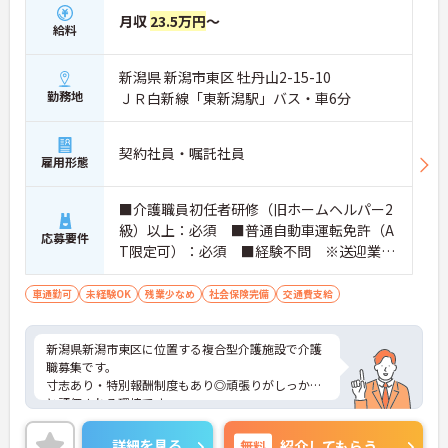
月収
23.5万円
～
給料
新潟県 新潟市東区 牡丹山2-15-10
勤務地
ＪＲ白新線「東新潟駅」バス・車6分
契約社員・嘱託社員
雇用形態
■介護職員初任者研修（旧ホームヘルパー2
級）以上：必須 ■普通自動車運転免許（A
応募要件
T限定可）：必須 ■経験不問 ※送迎業務
があるため、運転免許必須 ※介護施設で
の経験があれば尚可。ブランク歓迎
車通勤可
未経験OK
残業少なめ
社会保険完備
交通費支給
新潟県新潟市東区に位置する複合型介護施設で介護
職募集です。
寸志あり・特別報酬制度もあり◎頑張りがしっかり
と評価される環境です。
ご興味をお持ちの方には詳細の情報や面接のポイン
トをお伝えしますのでお気軽にお問い合わせくださ
詳細を見る
無料
紹介してもらう