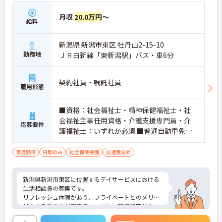
月収
20.0万円
～
給料
新潟県 新潟市東区 牡丹山2-15-10
勤務地
ＪＲ白新線「東新潟駅」バス・車6分
契約社員・嘱託社員
雇用形態
■資格：社会福祉士・精神保健福祉士・社
会福祉主事任用資格・介護支援専門員・介
応募要件
護福祉士：いずれか必須 ■普通自動車免
許：必須 ■経験：必須 介護福祉士：3年以
上の介護業務経験が必要です。 ※業務上、
車通勤可
日勤のみ
社会保険完備
交通費支給
車の運転をする場合があるため自動車免許
は必須
新潟県新潟市東区に位置するデイサービスにおける
生活相談員の募集です。
リフレッシュ休暇があり、プライベートとのメリハ
リのある働き方が可能です。また、研修制度があ
り、働きながらスキルアップが目指せる環境です。