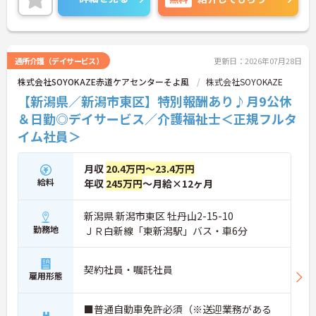
いませ。
通所介護（デイサービス）
更新日：2026年07月28日
株式会社SOYOKAZE赤道ケアセンターそよ風
株式会社SOYOKAZE
【新潟県／新潟市東区】特別報酬あり♪月9公休
＆日勤◎デイサービス／介護福祉士＜正規フルタ
イム社員＞
月収
20.4万円～23.4万円
給料
年収
245万円
～月給×12ヶ月
新潟県 新潟市東区 牡丹山2-15-10
勤務地
ＪＲ白新線「東新潟駅」バス・車6分
契約社員・嘱託社員
雇用形態
■普通自動車免許必須（※送迎業務がある