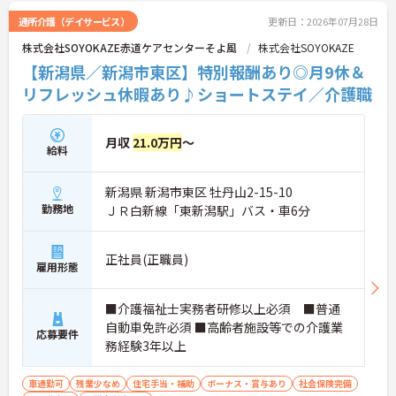
【充実した研修体制でさらなるスキルアップが期待
できます】
通所介護（デイサービス）
更新日：2026年07月28日
・入社時研修やサービス別研修など多彩な研修があ
株式会社SOYOKAZE赤道ケアセンターそよ風
株式会社SOYOKAZE
るため、着実に知識と技術を深められます
【新潟県／新潟市東区】特別報酬あり◎月9休＆
・OJT研修を通じて現場での実践的なサポートを受
けられるので、安心して業務をスタートできます
リフレッシュ休暇あり♪ショートステイ／介護職
【リフレッシュ休暇を活用して無理なく長く働ける
環境です】
月収
21.0万円
～
・有給休暇とは別に年間17日間のリフレッシュ休暇
給料
があるため、心身ともにしっかりと休むことができ
ます
新潟県 新潟市東区 牡丹山2-15-10
・平日の休暇取得もしやすい体制により、ご自身の
勤務地
ＪＲ白新線「東新潟駅」バス・車6分
時間やご家族との時間を大切にしながら働き続けら
れます
正社員(正職員)
【特別報酬制度で日々の頑張りが評価につながりま
雇用形態
す】
・業績や評価に応じた特別報酬制度が設けられてい
■介護福祉士実務者研修以上必須 ■普通
るため、日々の努力が還元されるやりがいを感じら
れます
自動車免許必須 ■高齢者施設等での介護業
応募要件
務経験3年以上
【自分らしいスタイルでいきいきと活躍できる環境
です】
車通勤可
残業少なめ
住宅手当・補助
ボーナス・賞与あり
社会保険完備
・髪色や髪型、ネイルなどが原則自由となっている