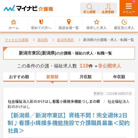
0
0
求人検索
会員登録
メニュー
ホーム
初めての方へ
面談会場一覧
保存した求人
最近見た求人
マイナビ介護職
新潟県
新潟市東区
新潟県の介護職・求人・転職一覧
新潟市東区(新潟県)
の介護職・福祉の求人・転職一覧
118
この条件の介護・福祉求人数
非公開求人
件 ＋
おすすめ順
新着順
月収順
年収順
更新日：2026年08月07日
社会福祉法人彩のかけはし看護小規模多機能つしまの郷
社会福祉法人
彩のかけはし
【新潟県／新潟市東区】資格不問！完全週休2日
制♪看護小規模多機能施設で介護職員募集＜契約
社員＞