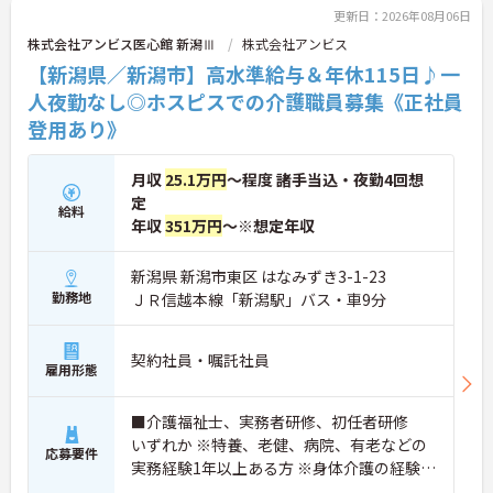
更新日：2026年08月06日
株式会社アンビス医心館 新潟Ⅲ
株式会社アンビス
【新潟県／新潟市】高水準給与＆年休115日♪一
人夜勤なし◎ホスピスでの介護職員募集《正社員
登用あり》
月収
25.1万円
～程度 諸手当込・夜勤4回想
定
給料
年収
351万円
～※想定年収
新潟県 新潟市東区 はなみずき3-1-23
勤務地
ＪＲ信越本線「新潟駅」バス・車9分
契約社員・嘱託社員
雇用形態
■介護福祉士、実務者研修、初任者研修
いずれか ※特養、老健、病院、有老などの
応募要件
実務経験1年以上ある方 ※身体介護の経験年
以上ある方、機械浴の使用の経験のある方