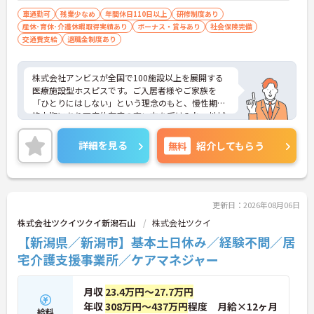
歓迎
車通勤可
残業少なめ
年間休日110日以上
研修制度あり
産休･育休･介護休暇取得実績あり
ボーナス・賞与あり
社会保険完備
交通費支給
退職金制度あり
株式会社アンビスが全国で100施設以上を展開する
医療施設型ホスピスです。ご入居者様やご家族を
「ひとりにはしない」という理念のもと、慢性期や
終末期にあり医療依存度の高い方を受け入れ、地域
医療を支える社会的意義の高い事業を推進していま
す。現場には看護師が24時間常駐しています。急変
詳細を見る
無料
紹介してもらう
時の対応や医療行為は看護師が担当するため、初任
者研修や実務者研修の方も食事介助や入浴介助など
の生活を支えるケアに専念できる環境です。多職種
で情報を共有し、一人で判断を抱え込まないチーム
連携の体制がしっかりと整っています。働き方の面
更新日：2026年08月06日
では、夜勤明けの翌日が原則として公休となるほ
株式会社ツクイツクイ新潟石山
株式会社ツクイ
か、月平均の残業時間も5時間から7時間程度とかな
【新潟県／新潟市】基本土日休み／経験不問／居
り少なめです。常勤スタッフの比率が90パーセント
を超えているため急な勤務変更が発生しにくく、あ
宅介護支援事業所／ケアマネジャー
らかじめ決められた訪問予定表に沿って規則正しく
働けます。入職後は現場スタッフによるお一人おひ
月収
23.4万円～27.7万円
とりに合わせた個別のOJT研修が実施されます。eラ
ーニングも導入されており、多職種と連携しながら
年収
308万円～437万円
程度 月給×12ヶ月
給料