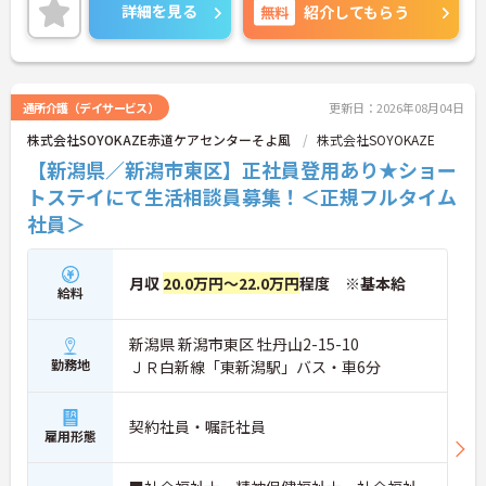
ご興味のある方には、面接対策ポイントなど、さら
詳細を見る
無料
紹介してもらう
に詳細をご案内しますのでお気軽にご相談くださ
い！
通所介護（デイサービス）
更新日：2026年08月04日
株式会社SOYOKAZE赤道ケアセンターそよ風
株式会社SOYOKAZE
【新潟県／新潟市東区】正社員登用あり★ショー
トステイにて生活相談員募集！＜正規フルタイム
社員＞
月収
20.0万円～22.0万円
程度 ※基本給
給料
新潟県 新潟市東区 牡丹山2-15-10
勤務地
ＪＲ白新線「東新潟駅」バス・車6分
契約社員・嘱託社員
雇用形態