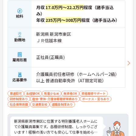
月収
17.0万円～22.2万円
程度（諸手当込
み）
給料
年収
235万円～308万円
程度（諸手当込み）
新潟県 新潟市東区
勤務地
ＪＲ信越本線
正社員(正職員)
雇用形態
介護職員初任者研修（ホームヘルパー2級）
応募要件
以上 普通自動車免許（AT限定可能）
車通勤可
未経験OK
残業少なめ
無資格OK
資格取得サポート
研修制度あり
産休･育休･介護休暇取得実績あり
ボーナス・賞与あり
社会保険完備
交通費支給
退職金制度あり
新潟県新潟市東区に位置する特別養護老人ホームに
て介護職員募集です。各種研修制度、しっかりござ
います！経験の浅い方でも安心して仕事を始められ