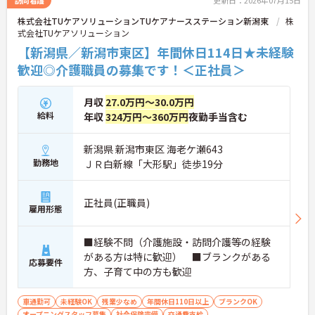
ュ休暇が支給されるため、しっかりと休息を取りな
がらオンオフのメリハリをつけて働けます。
株式会社TUケアソリューションTUケアナースステーション新潟東
株
・髪色やネイルなどが原則自由となっており、定年
式会社TUケアソリューション
65歳・再雇用70歳までの継続雇用制度のもとで、ご
【新潟県／新潟市東区】年間休日114日★未経験
自身のスタイルを保ちながら末永く活躍できます。
歓迎◎介護職員の募集です！＜正社員＞
月収
27.0万円～30.0万円
給料
年収
324万円～360万円
夜勤手当含む
新潟県 新潟市東区 海老ケ瀬643
勤務地
ＪＲ白新線「大形駅」徒歩19分
正社員(正職員)
雇用形態
■経験不問（介護施設・訪問介護等の経験
がある方は特に歓迎） ■ブランクがある
応募要件
方、子育て中の方も歓迎
車通勤可
未経験OK
残業少なめ
年間休日110日以上
ブランクOK
オープニングスタッフ募集
社会保険完備
交通費支給