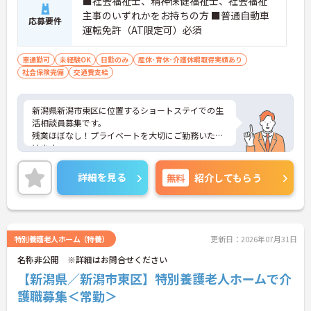
■社会福祉士、精神保健福祉士、社会福祉
主事のいずれかをお持ちの方 ■普通自動車
応募要件
運転免許（AT限定可）必須
車通勤可
未経験OK
日勤のみ
産休･育休･介護休暇取得実績あり
社会保険完備
交通費支給
新潟県新潟市東区に位置するショートステイでの生
活相談員募集です。
残業ほぼなし！プライベートを大切にご勤務いただ
けます。
ご興味をお持ちの方には詳細の情報や面接のポイン
トをお伝えしますのでお気軽にお問い合わせくださ
詳細を見る
無料
紹介してもらう
いませ。
特別養護老人ホーム（特養）
更新日：2026年07月31日
名称非公開 ※詳細はお問合せください
【新潟県／新潟市東区】特別養護老人ホームで介
護職募集＜常勤＞