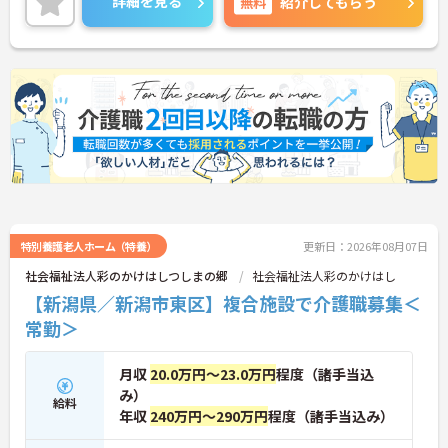
詳細を見る
無料
紹介してもらう
ご興味ある方は面接ポイントをお伝えしますので、
お気軽にご連絡ください。
特別養護老人ホーム（特養）
更新日：2026年08月07日
社会福祉法人彩のかけはしつしまの郷
社会福祉法人彩のかけはし
【新潟県／新潟市東区】複合施設で介護職募集＜
常勤＞
月収
20.0万円～23.0万円
程度（諸手当込
み）
給料
年収
240万円～290万円
程度（諸手当込み）