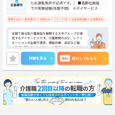
ため運転免許が必須です。） ■高齢社施設
応募要件
での実務経験(年数不問) ※デイサービスで
のご経験は問いません。 ※ブランク可
残業少なめ
無資格OK
日勤のみ
ブランクOK
社会保険完備
交通費支給
全国で複合型介護施設を展開する大手グループが運
営するデイサービスです。介護業務のほか、レクリ
エーションの企画や運営、機能訓練、送迎など幅広
い業務に関わることができ、お客様からの「ありが
とう」を直接やりがいにできる環境です。有給休暇
とは別に年間17日間のリフレッシュ休暇が付与さ
詳細を見る
無料
紹介してもらう
れ、平日の取得もしやすいため、ご家庭との両立や
ご自身の趣味など、プライベートを大切にしながら
日勤帯で無理なく働き続けられます。髪色やネイル
なども原則自由となっており、ご自身のスタイルを
保ちながらいきいきと働ける点も魅力です。また、
個人の評価等に応じて支払われる特別報酬制度があ
り、頑張りがしっかりと還元されます。定年後も70
歳まで再雇用制度を利用して働けるため、介護福祉
士としての専門性を活かして長く安定したキャリア
を築いていきたい方に大変おすすめの求人です。
★おすすめPOINT★