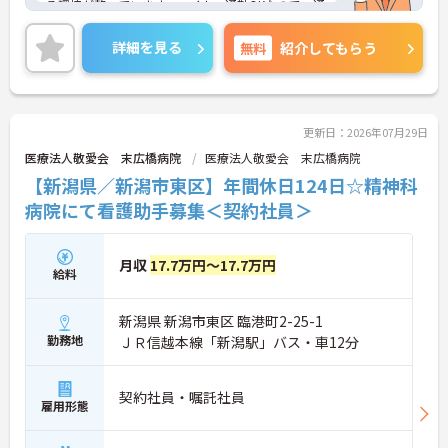
る環境が整っています。マイカー通勤OKなので、通
勤も楽々です♪ご興味をお持ちの方には詳細の情報
や面接のポイントをお伝えしますのでお気軽にお問
詳細を見る
無料
紹介してもらう
い合わせくださいませ。
更新日：2026年07月29日
医療法人敬愛会 末広橋病院
医療法人敬愛会 末広橋病院
【新潟県／新潟市東区】年間休日124日☆精神科
病院にて看護助手募集＜契約社員＞
月収
17.7万円～17.7万円
給料
新潟県 新潟市東区 臨港町2-25-1
勤務地
ＪＲ信越本線「新潟駅」バス・車12分
契約社員・嘱託社員
雇用形態