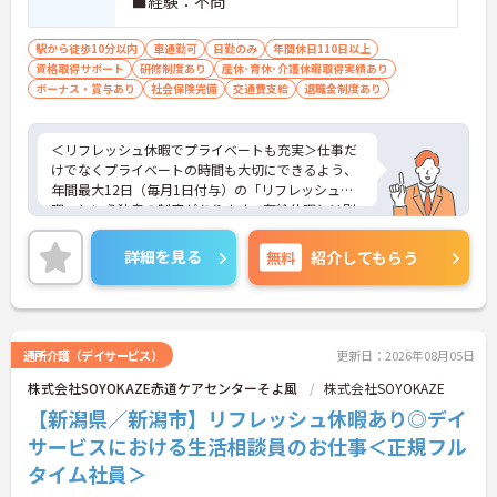
■経験：不問
充実しています
【主任ケアマネ複数名在籍！手厚いフォロー体制で
駅から徒歩10分以内
車通勤可
日勤のみ
年間休日110日以上
未経験やブランクがある方も安心です】
資格取得サポート
研修制度あり
産休･育休･介護休暇取得実績あり
・困難事例があった際も主任ケアマネジャーと情報
ボーナス・賞与あり
社会保険完備
交通費支給
退職金制度あり
共有やケース検討ができ必要に応じて同行訪問など
のサポートを受けられます
・一人ひとりの仕事量や状況に合わせて管理者が新
＜リフレッシュ休暇でプライベートも充実＞仕事だ
規の受け入れを調整するため業務過多にならず無理
けでなくプライベートの時間も大切にできるよう、
なく働けます
年間最大12日（毎月1日付与）の「リフレッシュ休
・公的資格取得・自己啓発支援制度が整っており働
暇」という独自の制度があります。有給休暇とは別
きながらケアマネジャーとしてのさらなるスキルア
に付与されるため、これらを組み合わせて連休を取
ップを目指せます
得し、旅行や趣味を楽しむスタッフも多くいます。
詳細を見る
無料
紹介してもらう
＜多彩なキャリアパス！あなたの挑戦を応援します
【賞与過去実績最大105万円◎大手法人ならではの
＞全国に事業を展開する大手企業の同社だからこ
充実した待遇や福利厚生が魅力です】
そ、描けるキャリアは無限大です。管理職を目指す
・実績最大105万円の賞与やプラン数手当、特定事
道や、専門性をさらに高める道など、一人ひとりの
業所加算手当など日々の頑張りがしっかりと給与に
目標に合わせた成長を会社がバックアップします。
通所介護（デイサービス）
更新日：2026年08月05日
還元されます
資格取得支援制度や研修制度も充実しており、働き
・勤続3年以上で対象となる退職金制度や宿泊費補
株式会社SOYOKAZE赤道ケアセンターそよ風
株式会社SOYOKAZE
ながらスキルアップが可能。また、希望があれば異
助などが受けられる独自の福利厚生制度ツクイPLUS
なるサービス種別へのキャリアチェンジにも挑戦で
【新潟県／新潟市】リフレッシュ休暇あり◎デイ
を完備しています
きます。
サービスにおける生活相談員のお仕事＜正規フル
・社内規定の範囲内で髪色や髪型をはじめネイルや
まつげエクステが自由であり個性を大切にしながら
タイム社員＞
自分らしく働けます