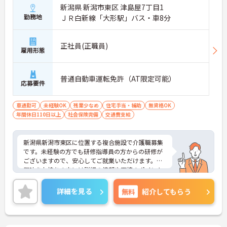
新潟県 新潟市東区 津島屋7丁目1
勤務地
ＪＲ白新線「大形駅」バス・車8分
正社員(正職員)
雇用形態
普通自動車運転免許（AT限定可能）
応募要件
車通勤可
未経験OK
残業少なめ
住宅手当・補助
無資格OK
年間休日110日以上
社会保険完備
交通費支給
新潟県新潟市東区に位置する複合施設で介護職募集
です。未経験の方でも研修指導員の方からの研修が
ございますので、安心してご就業いただけます。ご
興味をお持ちの方には詳細の情報や面接のポイント
をお伝えしますのでお気軽にお問い合わせください
ませ。
詳細を見る
無料
紹介してもらう