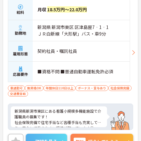
月収
18.5万円～22.0万円
給料
新潟県 新潟市東区 区津島屋7‐1‐1
勤務地
ＪＲ白新線「大形駅」バス・車9分
契約社員・嘱託社員
雇用形態
■資格不問 ■普通自動車運転免許必須
応募要件
車通勤可
無資格OK
年間休日110日以上
ボーナス・賞与あり
社会保険完備
交通費支給
新潟県新潟市東区にある看護小規模多機能施設で介
護職員の募集です！
社会保険完備で住宅手当など各種手当も充実してお
り、安心して働きやすい環境が整っています◎
また、昇給と賞与があり、あなたの頑張りがしっか
り評価され、やりがいを持ってお仕事ができます！