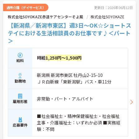
通所介護（デイサービス）
更新日：2026年06月12日
株式会社SOYOKAZE赤道ケアセンターそよ風
株式会社SOYOKAZE
【新潟県／新潟市東区】週3日～OK☆ショートス
テイにおける生活相談員のお仕事です♪＜パート
＞
時給
1,250円～1,500円
給料
新潟県 新潟市東区 牡丹山2-15-10
勤務地
ＪＲ白新線「東新潟駅」バス・車11分
非常勤・パート・アルバイト
雇用形態
■社会福祉士・精神保健福祉士・社会福祉
主事・介護福祉士：いずれか必須 ■実務経
応募要件
験：不問