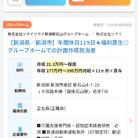
シティ経営を積極的に推進し、多様な人材が能力を
・介護福祉士や初任者研修などの資格や実務経験、
発揮できる職場環境の構築に注力している点も大き
夜勤回数がしっかりと給与に反映されるためモチベ
な特色です。また、大規模災害を見据えたBCP（事
ーションを維持できます
業継続計画）の策定や独自の感染症対策ガイドライ
・年次を問わずリーダーや主任などのマネジメント
ンの運用など、お客様と従業員の双方を守るリスク
職へ昇格する事例も多数あり、腰を据えて長期的な
グループホーム
更新日：2026年08月06日
マネジメントも徹底されています。今後は、ご家族
キャリア形成が可能です
株式会社ツクイツクイ新潟新石山グループホーム
株式会社ツクイ
がオンラインで情報を確認できるシステムや、AIを
活用した相談サービスの導入など、IT技術を積極的
【新潟県／新潟市】年間休日119日★福利厚生◎
に取り入れ、在宅生活の質の向上と従業員の業務効
グループホームでの計画作成担当者
率化を両立する次世代型の介護サービスを追求して
いく方針です。安定した事業基盤と革新への意欲を
併せ持つ、長期的なキャリア形成に最適な法人で
月収
21.3万円
～程度
す。
給料
年収
277万円～395万円
月給×12ヶ月＋賞与
★おすすめPOINT★
【土日休み×残業月平均3時間！ワークライフバラ
新潟県 新潟市東区 新石山4-7-10
ンスを大切にできる環境です】
勤務地
ＪＲ信越本線「越後石山駅」徒歩7分
・基本土日休みで年間休日116日が確保されており
日勤のみのお仕事のため生活リズムを整えやすいで
す
正社員(正職員)
雇用形態
・毎月付与されるリフレッシュ休暇を活用し連休の
取得も可能でプライベートの時間もしっかりと確保
できます
■介護支援専門員・認知症実践者研修 必
・くるみん認定企業として未就学児向けのこども休
須 ■普通自動車運転免許（AT限定可）歓迎
暇や育休取得実績など子育てと両立しやすい制度が
応募要件