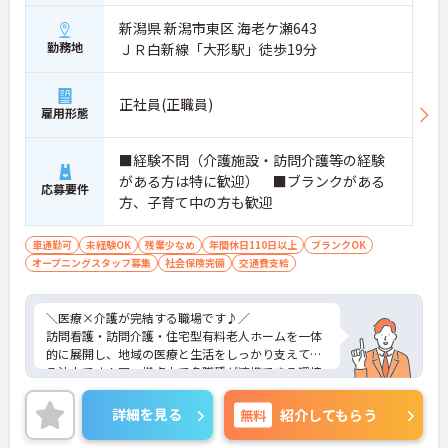
新しい環境でスタートしたい方にピッタリです
新潟県 新潟市東区 海老ケ瀬643
・「2026年8月オープン」の新施設
勤務地
ＪＲ白新線「大形駅」徒歩19分
・意見を出しながら現場づくりに関われます
・チームづくりにも参加できるタイミング
→ 自分らしい働き方をつくりやすい職場です♪
正社員(正職員)
雇用形態
■ 医療と介護がすぐそばに！
■経験不問（介護施設・訪問介護等の経験
安心感のある連携体制が魅力です
がある方は特に歓迎） ■ブランクがある
・訪問看護と訪問介護が同一拠点に配置
応募要件
・夜勤は「介護2名＋看護師1名」の安心体制
方、子育て中の方も歓迎
・医療依存度の高い方にも対応可能
→ 困ったときもすぐ相談できる環境です♪
車通勤可
未経験OK
残業少なめ
年間休日110日以上
ブランクOK
オープニングスタッフ募集
社会保険完備
交通費支給
■ 未経験でも安心スタート♪
これから介護を始めたい方も歓迎です
＼医療×介護が完結する職場です♪／
・ブランクある方への配慮あり
訪問看護・訪問介護・住宅型有料老人ホームを一体
・日勤から夜勤まで段階的に覚えられます
的に展開し、地域の医療と生活をしっかり支えてい
→ 自分のペースで成長できる職場です♪
る法人です！同一拠点内で多職種が連携できる環境
が整っているので、利用者様一人ひとりに合わせた
ケアがしやすいのが特徴です。新規施設の立ち上げ
詳細を見る
無料
紹介してもらう
にも積極的で、これからの拡大も期待される成長性
のある事業所です。医療依存度の高い方にも対応で