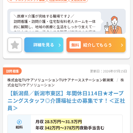
＼医療×介護が完結する職場です♪／
訪問看護・訪問介護・住宅型有料老人ホームを一体
的に展開し、地域の医療と生活をしっかり支えてい
る法人です！同一拠点内で多職種が連携できる環境
が整っているので、利用者様一人ひとりに合わせた
ケアがしやすいのが特徴です。新規施設の立ち上げ
詳細を見る
無料
紹介してもらう
にも積極的で、これからの拡大も期待される成長性
のある事業所です。医療依存度の高い方にも対応で
きる体制を大切にしており、安心して長く働ける環
境が整っています◎
訪問看護
更新日：2026年07月15日
株式会社TUケアソリューションTUケアナースステーション新潟東
株
■ 収入も休みも叶う好待遇♪
式会社TUケアソリューション
「無理なく働けて、しっかり稼げる」が魅力です
【新潟県／新潟市東区】年間休日114日★オープ
・「年間休日114日」でしっかり休めます
ニングスタッフ◎介護福祉士の募集です！＜正社
・夜勤手当「1回8,000円・月5回程度」で収入安定
員＞
・残業は「月5時間程度」と少なめ
→ プライベートと収入、どちらも大切にできる環境
です♪
月収
28.5万円～31.5万円
給料
年収
342万円～378万円
夜勤手当含む
■ オープニングで一から関われる！