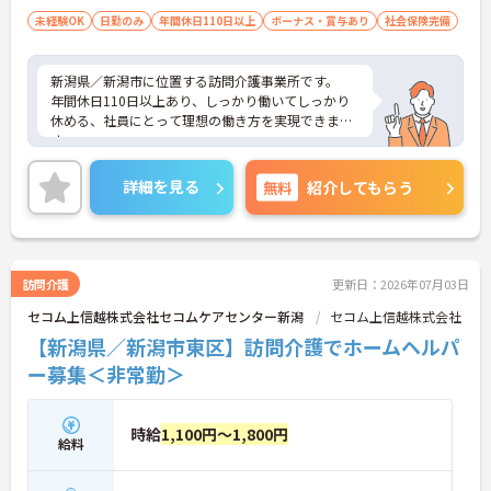
・夜勤は「介護2名＋看護師1名」の安心体制
未経験OK
日勤のみ
年間休日110日以上
ボーナス・賞与あり
社会保険完備
・医療依存度の高い方にも対応可能
→ 困ったときもすぐ相談できる環境です♪
新潟県／新潟市に位置する訪問介護事業所です。
■ 未経験でも安心スタート♪
年間休日110日以上あり、しっかり働いてしっかり
休める、社員にとって理想の働き方を実現できま
これから介護を始めたい方も歓迎です
す。
・ブランクある方への配慮あり
お持ちの資格や経験を活かして、転職後即戦力とし
・日勤から夜勤まで段階的に覚えられます
て活躍できる環境があります。
詳細を見る
無料
紹介してもらう
→ 自分のペースで成長できる職場です♪
ご興味をお持ちの方はお気軽にお問い合わせくださ
い。
訪問介護
更新日：2026年07月03日
セコム上信越株式会社セコムケアセンター新潟
セコム上信越株式会社
【新潟県／新潟市東区】訪問介護でホームヘルパ
ー募集＜非常勤＞
時給
1,100円～1,800円
給料