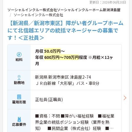
更新日：2026年06月20日
ソーシャルインクルー株式会社ソーシャルインクルーホーム新潟津島屋
ソーシャルインクルー株式会社
【新潟県／新潟市東区】障がい者グループホーム
にて北信越エリアの統括マネージャーの募集で
す！＜正社員＞
月収
50.0万円
～
年収
600万円～709万円
程度 ※月給×12ヶ
給料
月
新潟県 新潟市東区 津島屋2-74
勤務地
ＪＲ白新線「大形駅」バス・車8分
正社員(正職員)
雇用形態
■資格：不問 ■障がい福祉経験 ■福祉業
界企業の統括ポジション経験（業界を熟
応募要件
知） ■民間企業（株式会社）経験 ■複