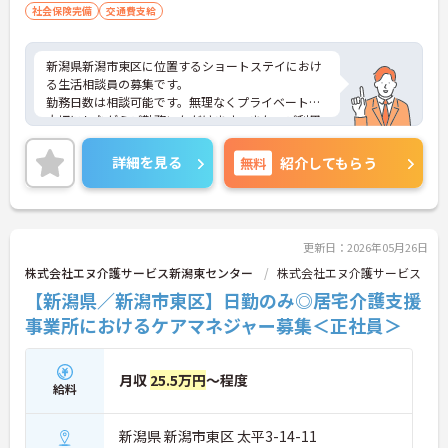
社会保険完備
交通費支給
新潟県新潟市東区に位置するショートステイにおけ
る生活相談員の募集です。
勤務日数は相談可能です。無理なくプライベートを
大切にしながらご勤務いただけます。また、ご利用
者やご家族、関係機関など、どんな方とも円滑にコ
ミュニケーションをとれる方を募集しています。
詳細を見る
無料
紹介してもらう
ご興味のある方には、面接対策ポイントなど、さら
に詳細をご案内しますのでお気軽にご相談くださ
い！
更新日：2026年05月26日
株式会社エヌ介護サービス新潟東センター
株式会社エヌ介護サービス
【新潟県／新潟市東区】日勤のみ◎居宅介護支援
事業所におけるケアマネジャー募集＜正社員＞
月収
25.5万円
～程度
給料
新潟県 新潟市東区 太平3-14-11