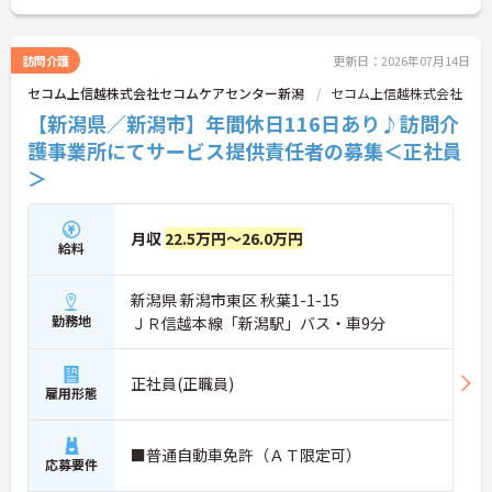
きる体制を大切にしており、安心して長く働ける環
境が整っています◎
訪問介護
更新日：2026年07月14日
セコム上信越株式会社セコムケアセンター新潟
セコム上信越株式会社
■ 収入も休みも叶う好待遇♪
【新潟県／新潟市】年間休日116日あり♪訪問介
「無理なく働けて、しっかり稼げる」が魅力です
護事業所にてサービス提供責任者の募集＜正社員
・「年間休日114日」でしっかり休めます
＞
・夜勤手当「1回8,000円・月5回程度」で収入安定
・残業は「月5時間程度」と少なめ
→ プライベートと収入、どちらも大切にできる環境
です♪
月収
22.5万円～26.0万円
給料
■ オープニングで一から関われる！
新潟県 新潟市東区 秋葉1-1-15
新しい環境でスタートしたい方にピッタリです
勤務地
ＪＲ信越本線「新潟駅」バス・車9分
・「2026年8月オープン」の新施設
・意見を出しながら現場づくりに関われます
・チームづくりにも参加できるタイミング
正社員(正職員)
→ 自分らしい働き方をつくりやすい職場です♪
雇用形態
■ 医療と介護がすぐそばに！
■普通自動車免許（ＡＴ限定可）
応募要件
安心感のある連携体制が魅力です
・訪問看護と訪問介護が同一拠点に配置