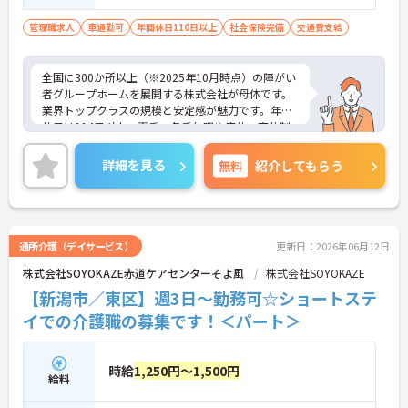
数エリアの統括や中小企業の役員経験 【求
める人物像】 ・ビジネス感覚がある方 ・
管理職求人
車通勤可
年間休日110日以上
社会保険完備
交通費支給
マネージャーを指導・育成するだけではな
く、現場に出向いて自発的に改善する気概
全国に300か所以上（※2025年10月時点）の障がい
のある方 ・自ら課題発掘から解決に向け
者グループホームを展開する株式会社が母体です。
て動ける方
業界トップクラスの規模と安定感が魅力です。年間
休日は114日以上、夏季・冬季休暇や産休・育休制
度もしっかり整っており、プライベートとの両立も
可能。これまでのご経験を活かし、新しいキャリア
詳細を見る
無料
紹介してもらう
を築きたい方、ぜひご応募ください。20代から60代
まで、幅広い年代の方が活躍できる職場です。ご興
味のある方は詳細等をお伝えしますので、お気軽に
お問い合わせください。
通所介護（デイサービス）
更新日：2026年06月12日
株式会社SOYOKAZE赤道ケアセンターそよ風
株式会社SOYOKAZE
【新潟市／東区】週3日～勤務可☆ショートステ
イでの介護職の募集です！＜パート＞
時給
1,250円～1,500円
給料