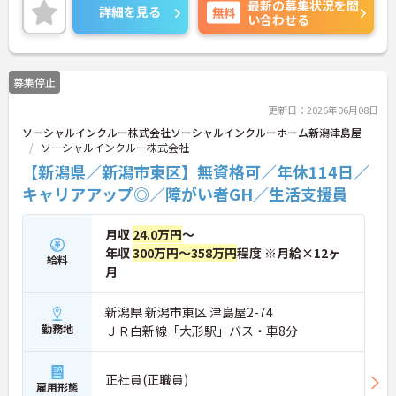
最新の募集状況を問
働ける環境が整っています。研修制度や外部勉強会
詳細を見る
無料
い合わせる
の受講支援もあり、スキルアップもしっかりサポー
ト。将来的には管理者やエリアマネージャーへのキ
ャリアアップも目指せます。20代から60代まで幅広
い年代のスタッフが活躍しており、和やかな雰囲気
募集停止
の職場です。介護経験を活かしたい方、福祉の資格
をお持ちの方、安定した法人でキャリアを築きたい
更新日：2026年06月08日
方におすすめです。
ソーシャルインクルー株式会社ソーシャルインクルーホーム新潟津島屋
ソーシャルインクルー株式会社
★おすすめPOINT★
・生活支援員からスタートし、サービス管理責任者
【新潟県／新潟市東区】無資格可／年休114日／
やエリアマネージャーへと続く明確なステップアッ
キャリアアップ◎／障がい者GH／生活支援員
プの道筋が用意されています。急成長中の企業であ
るためポストも豊富にあり、専門性を高めながらマ
ネジメント職への挑戦も視野に入れていただけま
月収
24.0万円
～
す。
年収
300万円～358万円
程度 ※月給×12ヶ
給料
・年間休日114日、残業月平均10時間程度という就
月
業環境に加え、産前産後休暇や育児休暇制度がしっ
かりと整備されています。オンとオフの切り替えを
明確にし、心身ともに充実した状態で長くご活躍い
新潟県 新潟市東区 津島屋2-74
ただけます。
勤務地
ＪＲ白新線「大形駅」バス・車8分
・グループホーム一棟あたりの入居者様20名定員を
常時2～4名のスタッフで支援、国基準を上回る人員
配置や夜間複数名体制が敷かれているため、業務に
正社員(正職員)
雇用形態
追われることなくご利用者様のペースに合わせたサ