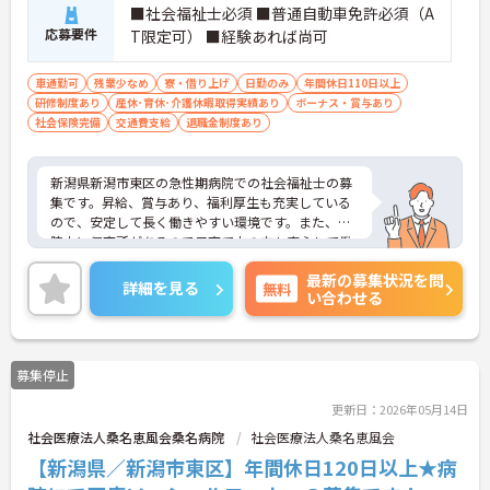
■社会福祉士必須 ■普通自動車免許必須（A
に加え、ソフト面でも「献立の事前決定・レシピ完
応募要件
T限定可） ■経験あれば尚可
備」により現場の負担が大幅に軽減されています。
ご利用者様の安全性はもちろん、働くスタッフにと
っても身体的負担が少なく、高いモチベーションを
車通勤可
残業少なめ
寮・借り上げ
日勤のみ
年間休日110日以上
保って業務に集中できます。
研修制度あり
産休･育休･介護休暇取得実績あり
ボーナス・賞与あり
社会保険完備
交通費支給
退職金制度あり
新潟県新潟市東区の急性期病院での社会福祉士の募
集です。昇給、賞与あり、福利厚生も充実している
ので、安定して長く働きやすい環境です。また、病
院内に保育所があるので子育て中の方も安心して働
けます。ご興味のある方はご面接のポイントお伝え
最新の募集状況を問
しますのでご気軽にお問い合わせください。
詳細を見る
無料
い合わせる
募集停止
更新日：2026年05月14日
社会医療法人桑名恵風会桑名病院
社会医療法人桑名恵風会
【新潟県／新潟市東区】年間休日120日以上★病