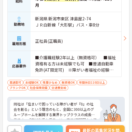
給料
ネージャー候補としてのステップアップに直結しま
月
す。
・定年70歳、再雇用75歳までという業界屈指の制度
新潟県 新潟市東区 津島屋2-74
があり、20代から60代まで幅広い年代が活躍してい
勤務地
ＪＲ白新線「大形駅」バス・車8分
ます。年間休日も114日確保されているため、無理
なく長期的なキャリアを築いていただけます。
・全施設がバリアフリー設計かつ最新設備を備えて
正社員(正職員)
おり、清潔感にあふれた美しい環境です。ハード面
雇用形態
に加え、ソフト面でも「献立の事前決定・レシピ完
備」により現場の負担が大幅に軽減されています。
■介護職経験2年以上（無資格可） ■福祉
ご利用者様の安全性はもちろん、働くスタッフにと
っても身体的負担が少なく、高いモチベーションを
資格有る方は未経験でも可 ■普通自動車
応募要件
保って業務に集中できます。
免許(AT限定可) ※障がい者福祉の経験は
不問です。※実務経験2年以上の方、障がい
者福祉に関する経験をお持ちの方大歓迎
車通勤可
未経験OK
残業少なめ
無資格OK
年間休日110日以上
ブランクOK
社会保険完備
交通費支給
同社は「住まいで困っている障がい者が『0』の社
会を創る」という理念のもと、全国に300以上のグ
ループホームを展開する業界トップクラスの成長企
業です。「広域生活支援員」は、車で1時間圏内の複
数施設を横断的に担当し、現場支援とパートスタッ
最新の募集状況を問
フのサポートを行うハイクラスなポジションです。