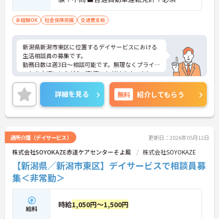
未経験OK
社会保険完備
交通費支給
新潟県新潟市東区に位置するデイサービスにおける
生活相談員の募集です。
勤務日数は週3日～相談可能です。無理なくプライベ
ートを大切にしながらご勤務いただけます。また、
ご利用者やご家族、関係機関など、どんな方とも円
滑にコミュニケーションをとれる方を募集していま
詳細を見る
無料
紹介してもらう
す。
ご興味のある方には、面接対策ポイントなど、さら
に詳細をご案内しますのでお気軽にご相談くださ
い！
通所介護（デイサービス）
更新日：2026年05月12日
株式会社SOYOKAZE赤道ケアセンターそよ風
株式会社SOYOKAZE
【新潟県／新潟市東区】デイサービスで相談員募
集＜非常勤＞
時給
1,050円～1,500円
給料