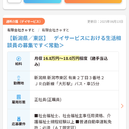
めるます。複数の店舗を経営しているノウハウを生
かした研修制度も自身の成長に繋がります。自立支
援に向けての熱い想いのスタッフが多く、活気があ
る職場も魅力の1つです。
通所介護（デイサービス）
更新日：2025年06月13日
ご興味のある方はお気軽にお問い合わせ下さいま
有限会社きゃすと
有限会社きゃすと
せ。
【新潟県／東区】 デイサービスにおける生活相
談員の募集です＜常勤＞
月収
16.8万円～18.0万円
程度（諸手当込
給料
み）
新潟県 新潟市東区 有楽２丁目３番地２
勤務地
ＪＲ白新線「大形駅」バス・車15分
正社員(正職員)
雇用形態
■社会福祉士、社会福祉主事任用資格、介
護福祉士規程経験以上 ■普通自動車運転免
応募要件
許：必須（ＡＴ限定可）