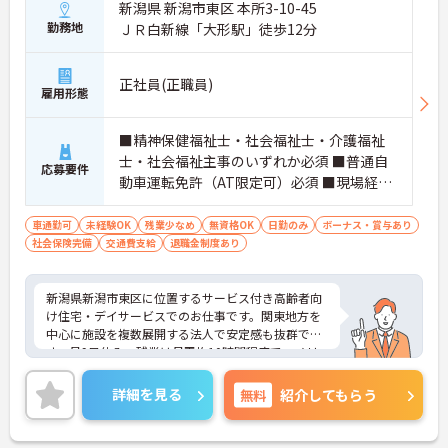
新潟県 新潟市東区 本所3-10-45
勤務地
ＪＲ白新線「大形駅」徒歩12分
正社員(正職員)
雇用形態
■精神保健福祉士・社会福祉士・介護福祉
士・社会福祉主事のいずれか必須 ■普通自
応募要件
動車運転免許（AT限定可）必須 ■現場経験
あれば尚可
車通勤可
未経験OK
残業少なめ
無資格OK
日勤のみ
ボーナス・賞与あり
社会保険完備
交通費支給
退職金制度あり
新潟県新潟市東区に位置するサービス付き高齢者向
け住宅・デイサービスでのお仕事です。関東地方を
中心に施設を複数展開する法人で安定感も抜群で
す。月9日休み、残業は月平均10時間程度で、メリ
ハリのある勤務が可能です。最寄り駅徒歩圏内、無
料駐車場があり車通勤も可能です。ご興味のある方
詳細を見る
無料
紹介してもらう
には、面接対策ポイントなど、さらに詳細をお話し
いたしますのでお気軽にご相談ください！