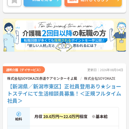
に詳細をご案内しますのでお気軽にご相談くださ
い！
通所介護（デイサービス）
更新日：2026年08月04日
株式会社SOYOKAZE赤道ケアセンターそよ風
株式会社SOYOKAZE
【新潟県／新潟市東区】正社員登用あり★ショー
トステイにて生活相談員募集！＜正規フルタイム
社員＞
月収
20.0万円～22.0万円
程度 ※基本給
給料