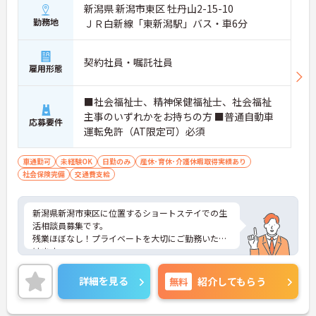
新潟県 新潟市東区 牡丹山2-15-10
勤務地
ＪＲ白新線「東新潟駅」バス・車6分
契約社員・嘱託社員
雇用形態
■社会福祉士、精神保健福祉士、社会福祉
主事のいずれかをお持ちの方 ■普通自動車
応募要件
運転免許（AT限定可）必須
車通勤可
未経験OK
日勤のみ
産休･育休･介護休暇取得実績あり
社会保険完備
交通費支給
新潟県新潟市東区に位置するショートステイでの生
活相談員募集です。
残業ほぼなし！プライベートを大切にご勤務いただ
けます。
ご興味をお持ちの方には詳細の情報や面接のポイン
トをお伝えしますのでお気軽にお問い合わせくださ
詳細を見る
無料
紹介してもらう
いませ。