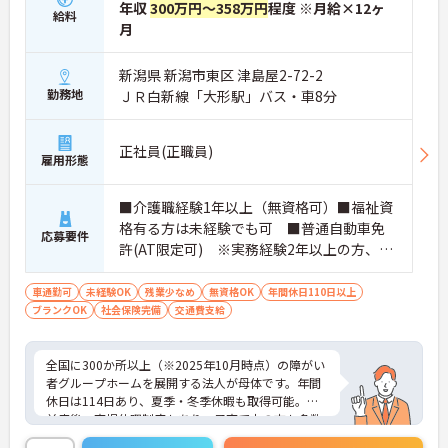
年収
300万円～358万円
程度 ※月給×12ヶ
給料
月
新潟県 新潟市東区 津島屋2-72-2
勤務地
ＪＲ白新線「大形駅」バス・車8分
正社員(正職員)
雇用形態
■介護職経験1年以上（無資格可）■福祉資
格有る方は未経験でも可 ■普通自動車免
応募要件
許(AT限定可) ※実務経験2年以上の方、障
がい者福祉に関する経験をお持ちの方大歓
迎
車通勤可
未経験OK
残業少なめ
無資格OK
年間休日110日以上
ブランクOK
社会保険完備
交通費支給
全国に300か所以上（※2025年10月時点）の障がい
者グループホームを展開する法人が母体です。年間
休日は114日あり、夏季・冬季休暇も取得可能。産
前産後・育児休暇制度もあり、子育て中の方も多数
活躍中で、ワークライフバランスを大切にしながら