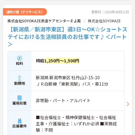
通所介護（デイサービス）
更新日：2026年06月12日
株式会社SOYOKAZE赤道ケアセンターそよ風
株式会社SOYOKAZE
【新潟県／新潟市東区】週3日～OK☆ショートス
テイにおける生活相談員のお仕事です♪＜パート
＞
時給
1,250円～1,500円
給料
新潟県 新潟市東区 牡丹山2-15-10
勤務地
ＪＲ白新線「東新潟駅」バス・車11分
非常勤・パート・アルバイト
雇用形態
■社会福祉士・精神保健福祉士・社会福祉
主事・介護福祉士：いずれか必須 ■実務経
応募要件
験：不問