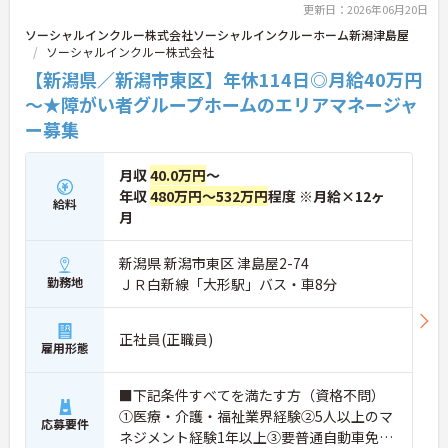
更新日：2026年06月20日
ソーシャルインクルー株式会社ソーシャルインクルーホーム新潟津島屋
ソーシャルインクルー株式会社
【新潟県／新潟市東区】年休114日◎月給40万円
～★障がい者グループホームのエリアマネージャ
ー募集
月収
40.0万円
～
年収
480万円～532万円
程度 ※月給×12ヶ
給料
月
新潟県 新潟市東区 津島屋2-74
勤務地
ＪＲ白新線「大形駅」バス・車8分
正社員(正職員)
雇用形態
■下記条件すべてを満たす方（資格不問）
①医療・介護・福祉業界経験②5人以上のマ
応募要件
ネジメント経験1年以上③要普通自動車免許