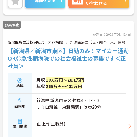
詳細を見る
無料
い合わせる
最新設備とバリアフリーが完備され、スタッフの身
体的負担が少なく、広域手当5万円が付与されるこ
とで高い給与水準を実現しています。年間休日114
日の確保や、献立・レシピの完全標準化による業務
募集停止
効率化など、ワークライフバランスを保ちながら定
年70歳まで長期的に活躍できる制度が盤石に整って
更新日：2026年05月14日
います。複数施設を経験することで培われるマネジ
新潟医療生活協同組合 木戸病院
新潟医療生活協同組合 木戸病院
メント視点は、将来的なエリアマネージャーへのキ
ャリアアップにも直結しており、最新の環境で専門
【新潟県／新潟市東区】日勤のみ！マイカー通勤
性を発揮したいプロフェッショナルの方にお勧めで
OK◎急性期病院での社会福祉士の募集です＜正
す。
社員＞
★おすすめPOINT★
・広域支援員として複数のホームを巡るため、各ホ
月収
18.6万円～28.1万円
ームのパートスタッフの教育やサポートにも携わる
給料
年収
265万円～401万円
ことができ、現場の介助業務にとどまらず、施設運
営や人材育成の視点を養うことで、将来のエリアマ
ネージャー候補としてのステップアップに直結しま
新潟県 新潟市東区 竹尾4‐13‐3
す。
勤務地
ＪＲ白新線「東新潟駅」徒歩20分
・定年70歳、再雇用75歳までという業界屈指の制度
があり、20代から60代まで幅広い年代が活躍してい
ます。年間休日も114日確保されているため、無理
正社員(正職員)
なく長期的なキャリアを築いていただけます。
雇用形態
・全施設がバリアフリー設計かつ最新設備を備えて
おり、清潔感にあふれた美しい環境です。ハード面