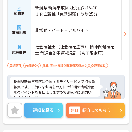
新潟県 新潟市東区 牡丹山2-15-10
勤務地
ＪＲ白新線「東新潟駅」徒歩25分
非常勤・パート・アルバイト
雇用形態
社会福祉士（社会福祉主事） 精神保健福祉
応募要件
士 普通自動車運転免許（ＡＴ限定可）
車通勤可
未経験OK
産休･育休･介護休暇取得実績あり
交通費支給
新潟県新潟市東区に位置するデイサービスで相談員
募集です。ご興味をお持ちの方には詳細の情報や面
接のポイントをお伝えしますのでお気軽にお問い合
わせくださいませ。
詳細を見る
無料
紹介してもらう