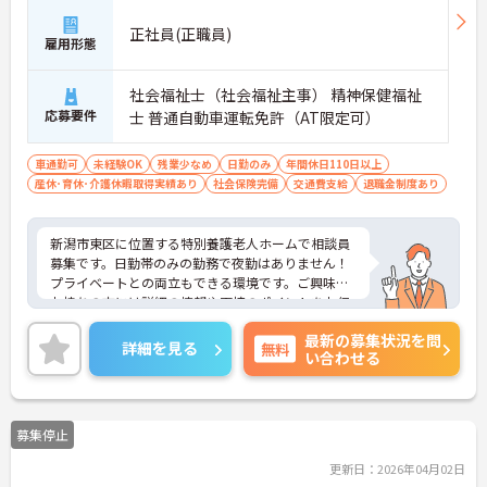
正社員(正職員)
雇用形態
社会福祉士（社会福祉主事） 精神保健福祉
応募要件
士 普通自動車運転免許（AT限定可）
車通勤可
未経験OK
残業少なめ
日勤のみ
年間休日110日以上
産休･育休･介護休暇取得実績あり
社会保険完備
交通費支給
退職金制度あり
新潟市東区に位置する特別養護老人ホームで相談員
募集です。日勤帯のみの勤務で夜勤はありません！
プライベートとの両立もできる環境です。ご興味を
お持ちの方には詳細の情報や面接のポイントをお伝
えしますのでお気軽にお問い合わせくださいませ。
最新の募集状況を問
詳細を見る
無料
い合わせる
募集停止
更新日：2026年04月02日