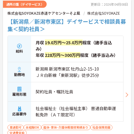
通所介護（デイサービス）
更新日：2026年04月08日
株式会社SOYOKAZE赤道ケアセンターそよ風
株式会社SOYOKAZE
【新潟県／新潟市東区】デイサービスで相談員募
集＜契約社員＞
月収
19.0万円～25.0万円
程度（諸手当込
み）
給料
年収
228万円～300万円
程度（諸手当込み）
新潟県 新潟市東区 牡丹山2-15-10
勤務地
ＪＲ白新線「東新潟駅」徒歩25分
契約社員・嘱託社員
雇用形態
社会福祉士（社会福祉主事） 普通自動車運
応募要件
転免許（ＡＴ限定可）
車通勤可
未経験OK
産休･育休･介護休暇取得実績あり
社会保険完備
交通費支給