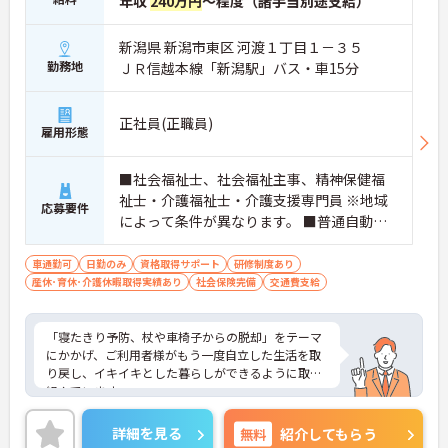
年収
240万円
～程度（諸手当別途支給）
新潟県 新潟市東区 河渡１丁目１－３５
勤務地
ＪＲ信越本線「新潟駅」バス・車15分
正社員(正職員)
雇用形態
■社会福祉士、社会福祉主事、精神保健福
祉士・介護福祉士・介護支援専門員 ※地域
応募要件
によって条件が異なります。 ■普通自動車
免許（AT限定可） ※未経験可、ブランク可
車通勤可
日勤のみ
資格取得サポート
研修制度あり
産休･育休･介護休暇取得実績あり
社会保険完備
交通費支給
「寝たきり予防、杖や車椅子からの脱却」をテーマ
にかかげ、ご利用者様がもう一度自立した生活を取
り戻し、イキイキとした暮らしができるように取り
組んでいます。
整骨院からスタートした法人で、現在も店舗を増や
し続けている安定感のある母体です。事業拡大傾向
詳細を見る
無料
紹介してもらう
にあるため、頑張り次第ではキャリアアップも見込