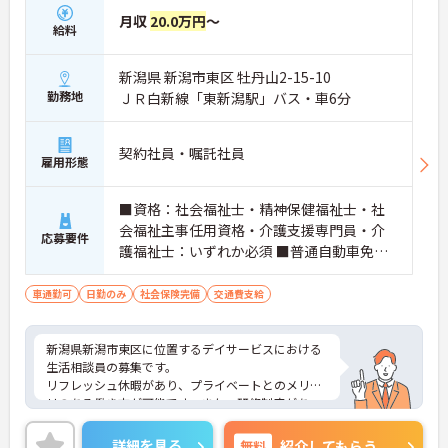
月収
20.0万円
～
給料
新潟県 新潟市東区 牡丹山2-15-10
勤務地
ＪＲ白新線「東新潟駅」バス・車6分
契約社員・嘱託社員
雇用形態
■資格：社会福祉士・精神保健福祉士・社
会福祉主事任用資格・介護支援専門員・介
応募要件
護福祉士：いずれか必須 ■普通自動車免
許：必須 ■経験：必須 介護福祉士：3年以
上の介護業務経験が必要です。 ※業務上、
車通勤可
日勤のみ
社会保険完備
交通費支給
車の運転をする場合があるため自動車免許
は必須
新潟県新潟市東区に位置するデイサービスにおける
生活相談員の募集です。
リフレッシュ休暇があり、プライベートとのメリハ
リのある働き方が可能です。また、研修制度があ
り、働きながらスキルアップが目指せる環境です。
ご興味のある方には、面接対策ポイントなど、さら
詳細を見る
無料
紹介してもらう