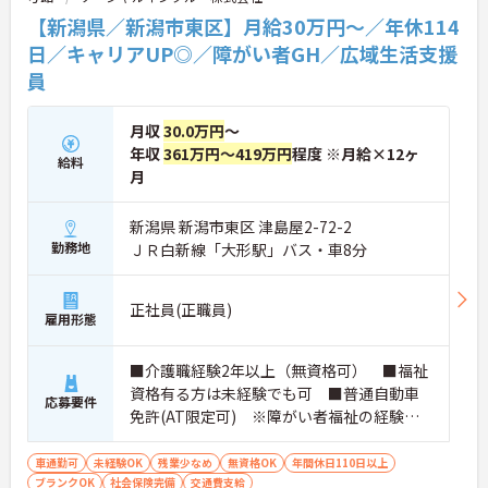
・生活支援員からスタートし、サービス管理責任者
【新潟県／新潟市東区】月給30万円～／年休114
やエリアマネージャーへと続く明確なステップアッ
日／キャリアUP◎／障がい者GH／広域生活支援
プの道筋が用意されています。急成長中の企業であ
員
るためポストも豊富にあり、専門性を高めながらマ
ネジメント職への挑戦も視野に入れていただけま
す。
月収
30.0万円
～
・年間休日114日、残業月平均10時間程度という就
年収
361万円～419万円
程度 ※月給×12ヶ
業環境に加え、産前産後休暇や育児休暇制度がしっ
給料
かりと整備されています。オンとオフの切り替えを
月
明確にし、心身ともに充実した状態で長くご活躍い
ただけます。
新潟県 新潟市東区 津島屋2-72-2
・グループホーム一棟あたりの入居者様20名定員を
勤務地
ＪＲ白新線「大形駅」バス・車8分
常時2～4名のスタッフで支援、国基準を上回る人員
配置や夜間複数名体制が敷かれているため、業務に
追われることなくご利用者様のペースに合わせたサ
正社員(正職員)
ポートが可能です。施設も専用設計で働きやすく、
雇用形態
ご自身の理想とする福祉を実践できる環境が整って
います。
■介護職経験2年以上（無資格可） ■福祉
資格有る方は未経験でも可 ■普通自動車
応募要件
免許(AT限定可) ※障がい者福祉の経験は
不問です。※実務経験2年以上の方、障がい
者福祉に関する経験をお持ちの方大歓迎
車通勤可
未経験OK
残業少なめ
無資格OK
年間休日110日以上
ブランクOK
社会保険完備
交通費支給