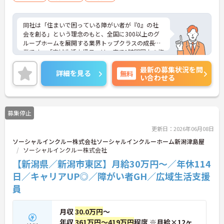
同社は「住まいで困っている障がい者が『0』の社
会を創る」という理念のもと、全国に300以上のグ
ループホームを展開する業界トップクラスの成長企
業です。「広域生活支援員」は、車で1時間圏内の複
数施設を横断的に担当し、現場支援とパートスタッ
最新の募集状況を問
フのサポートを行うハイクラスなポジションです。
詳細を見る
無料
い合わせる
最新設備とバリアフリーが完備され、スタッフの身
体的負担が少なく、広域手当5万円が付与されるこ
とで高い給与水準を実現しています。年間休日114
日の確保や、献立・レシピの完全標準化による業務
募集停止
効率化など、ワークライフバランスを保ちながら定
年70歳まで長期的に活躍できる制度が盤石に整って
更新日：2026年06月08日
います。複数施設を経験することで培われるマネジ
ソーシャルインクルー株式会社ソーシャルインクルーホーム新潟津島屋
メント視点は、将来的なエリアマネージャーへのキ
ソーシャルインクルー株式会社
ャリアアップにも直結しており、最新の環境で専門
性を発揮したいプロフェッショナルの方にお勧めで
【新潟県／新潟市東区】月給30万円～／年休114
す。
日／キャリアUP◎／障がい者GH／広域生活支援
員
★おすすめPOINT★
・広域支援員として複数のホームを巡るため、各ホ
ームのパートスタッフの教育やサポートにも携わる
月収
30.0万円
～
ことができ、現場の介助業務にとどまらず、施設運
年収
361万円～419万円
程度 ※月給×12ヶ
営や人材育成の視点を養うことで、将来のエリアマ