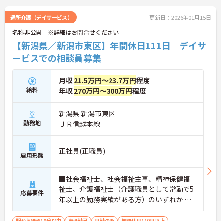
通所介護（デイサービス）
更新日：2026年01月15日
名称非公開 ※詳細はお問合せください
【新潟県／新潟市東区】年間休日111日 デイサ
ービスでの相談員募集
月収
21.5万円～23.7万円
程度
給料
年収
270万円～300万円
程度
新潟県 新潟市東区
勤務地
ＪＲ信越本線
正社員(正職員)
雇用形態
■社会福祉士、社会福祉主事、精神保健福
祉士、介護福祉士（介護職員として常勤で5
応募要件
年以上の勤務実績がある方）のいずれか ※
普通自動車免許
駅から徒歩10分以内
車通勤可
日勤のみ
年間休日110日以上