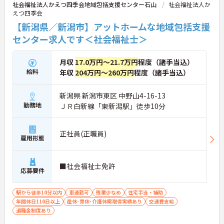
社会福祉法人かえつ四季会地域包括支援センター石山
社会福祉法人か
えつ四季会
【新潟県／新潟市】アットホームな地域包括支援
センター求人です＜社会福祉士＞
月収
17.0万円～21.7万円
程度（諸手当込）
給料
年収
204万円～260万円
程度（諸手当込）
新潟県 新潟市東区 中野山4-16-13
勤務地
ＪＲ白新線「東新潟駅」徒歩10分
正社員(正職員)
雇用形態
■社会福祉士免許
応募要件
駅から徒歩10分以内
車通勤可
残業少なめ
住宅手当・補助
年間休日110日以上
産休･育休･介護休暇取得実績あり
交通費支給
退職金制度あり