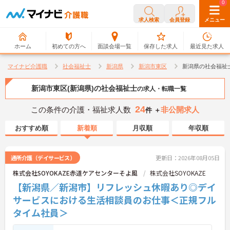
0
0
求人検索
会員登録
メニュー
ホーム
初めての方へ
面談会場一覧
保存した求人
最近見た求人
マイナビ介護職
社会福祉士
新潟県
新潟市東区
新潟県の社会福祉
新潟市東区(新潟県)の社会福祉士
の求人・転職一覧
24
この条件の介護・福祉求人数
非公開求人
件 ＋
おすすめ順
新着順
月収順
年収順
通所介護（デイサービス）
更新日：2026年08月05日
株式会社SOYOKAZE赤道ケアセンターそよ風
株式会社SOYOKAZE
【新潟県／新潟市】リフレッシュ休暇あり◎デイ
サービスにおける生活相談員のお仕事＜正規フル
タイム社員＞