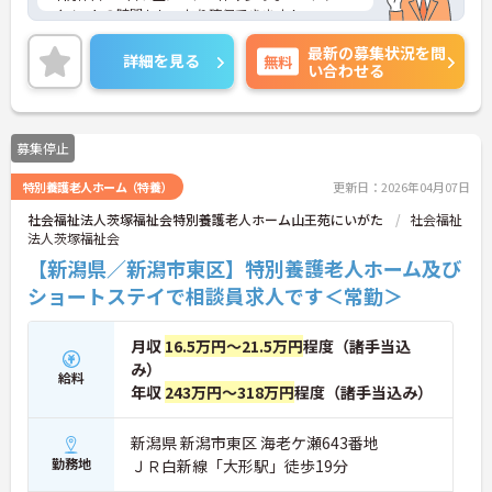
イベートの時間もしっかり確保できます！
ご興味のある方は、マイナビ介護職までお問い合わ
最新の募集状況を問
せください。
詳細を見る
無料
い合わせる
募集停止
特別養護老人ホーム（特養）
更新日：2026年04月07日
社会福祉法人茨塚福祉会特別養護老人ホーム山王苑にいがた
社会福祉
法人茨塚福祉会
【新潟県／新潟市東区】特別養護老人ホーム及び
ショートステイで相談員求人です＜常勤＞
月収
16.5万円～21.5万円
程度（諸手当込
み）
給料
年収
243万円～318万円
程度（諸手当込み）
新潟県 新潟市東区 海老ケ瀬643番地
勤務地
ＪＲ白新線「大形駅」徒歩19分