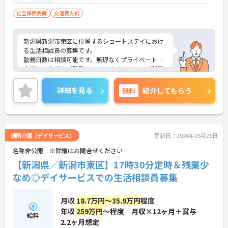
社会保険完備
交通費支給
新潟県新潟市東区に位置するショートステイにおけ
る生活相談員の募集です。
勤務日数は相談可能です。無理なくプライベートを
大切にしながらご勤務いただけます。また、ご利用
者やご家族、関係機関など、どんな方とも円滑にコ
ミュニケーションをとれる方を募集しています。
詳細を見る
無料
紹介してもらう
ご興味のある方には、面接対策ポイントなど、さら
に詳細をご案内しますのでお気軽にご相談くださ
い！
通所介護（デイサービス）
更新日：2026年05月26日
名称非公開 ※詳細はお問合せください
【新潟県／新潟市東区】17時30分定時＆残業少
なめ◎デイサービスでの生活相談員募集
月収
18.7万円～35.9万円
程度
年収
259万円
～程度 月収×12ヶ月＋賞与
給料
2.2ヶ月想定