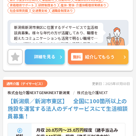
資格取得サポート
研修制度あり
産休･育休･介護休暇取得実績あり
社会保険完備
交通費支給
退職金制度あり
新潟県新潟市東区に位置するデイサービスで生活相
談員募集。様々な年代の方が活躍しており、職種を
超えたコミュニケーションも活発で明るい職場で
す。ご興味をお持ちの方には詳細の情報や面接のポ
イントをお伝えしますのでお気軽にお問い合わせく
ださいませ。
詳細を見る
無料
紹介してもらう
通所介護（デイサービス）
更新日：2025年07月03日
株式会社介護NEXTGENKINEXT新潟東
株式会社介護NEXT
【新潟県／新潟市東区】 全国に100箇所以上の
施設を運営する法人のデイサービスにて生活相談
員募集！
月収
20.0万円～25.0万円
程度（諸手当込み
給料