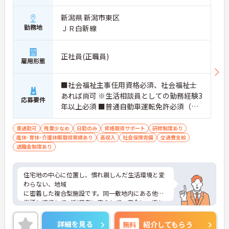
新潟県 新潟市東区
勤務地
ＪＲ白新線
正社員(正職員)
雇用形態
■社会福祉主事任用資格必須、社会福祉士
あれば尚可 ※生活相談員としての勤務経験3
応募要件
年以上必須 ■普通自動車運転免許必須（Ａ
Ｔ限定不可）
車通勤可
残業少なめ
日勤のみ
資格取得サポート
研修制度あり
産休･育休･介護休暇取得実績あり
高収入
社会保険完備
交通費支給
退職金制度あり
住宅地の中心に位置し、慣れ親しんだ生活環境と変
わらない、地域
に密着した複合型施設です。同一敷地内にある他事
業所と連携してご利用者に安心して、安全に、楽し
く生活（利用）していただくよう法人全体で取り組
んでおられます。経験豊富な職員が多く、相談もし
詳細を見る
無料
紹介してもらう