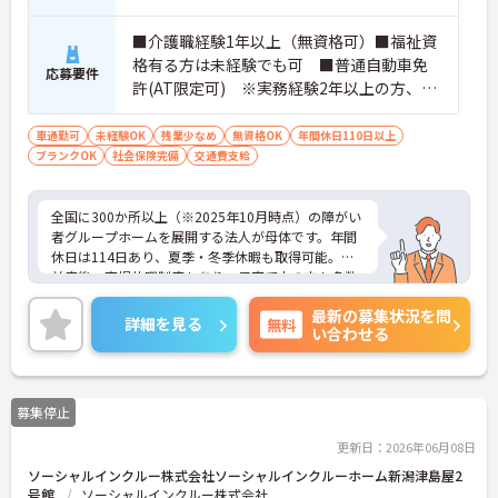
ポートが可能です。施設も専用設計で働きやすく、
ご自身の理想とする福祉を実践できる環境が整って
■介護職経験1年以上（無資格可）■福祉資
います。
格有る方は未経験でも可 ■普通自動車免
応募要件
許(AT限定可) ※実務経験2年以上の方、障
がい者福祉に関する経験をお持ちの方大歓
迎
車通勤可
未経験OK
残業少なめ
無資格OK
年間休日110日以上
ブランクOK
社会保険完備
交通費支給
全国に300か所以上（※2025年10月時点）の障がい
者グループホームを展開する法人が母体です。年間
休日は114日あり、夏季・冬季休暇も取得可能。産
前産後・育児休暇制度もあり、子育て中の方も多数
活躍中で、ワークライフバランスを大切にしながら
最新の募集状況を問
働ける環境が整っています。研修制度や外部勉強会
詳細を見る
無料
い合わせる
の受講支援もあり、スキルアップもしっかりサポー
ト。将来的には管理者やエリアマネージャーへのキ
ャリアアップも目指せます。20代から60代まで幅広
い年代のスタッフが活躍しており、和やかな雰囲気
募集停止
の職場です。介護経験を活かしたい方、福祉の資格
をお持ちの方、安定した法人でキャリアを築きたい
更新日：2026年06月08日
方におすすめです。
ソーシャルインクルー株式会社ソーシャルインクルーホーム新潟津島屋2
号館
ソーシャルインクルー株式会社
★おすすめPOINT★