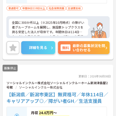
（AT限定可）※介護業界に関する有資格者
（介護職員初任者研修、介護福祉士な
車通勤可
年間休日110日以上
社会保険完備
交通費支給
ど）、営業経験（業種問わず）、障がい福
祉経験歓迎
全国に300か所以上（※2025年10月時点）の障がい
者グループホームを展開し、施設数トップクラスを
誇る安定した法人が母体です。年間休日は114日以
上、主に土日休みで、ワークライフバランスを重視
した働き方が可能です。産前産後・育児休暇制度も
最新の募集状況を問
あり、子育て世代も安心して働ける環境が整ってい
詳細を見る
無料
い合わせる
ます。一般社員研修や外部勉強会受講支援制度など
を通じて着実にスキルアップもできます。チームを
まとめ、メンバーの成長を後押しすることにやりが
いを感じる方、新しい挑戦に意欲的な方にぴったり
募集停止
の職場です。ご興味のある方は詳細等をお伝えしま
すので、お気軽にお問い合わせください。
更新日：2026年06月08日
ソーシャルインクルー株式会社ソーシャルインクルーホーム新潟津島屋2
号館
ソーシャルインクルー株式会社
【新潟県／新潟市東区】無資格可／年休114日／
キャリアアップ◎／障がい者GH／生活支援員
月収
24.0万円
～