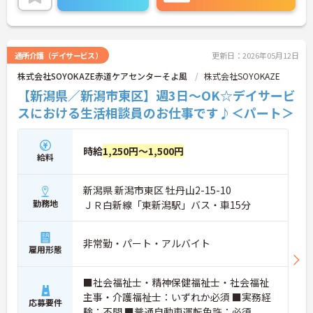
やすい環境です。これまでのご経験を活かし即戦力
としてご活躍いただけます。ご興味がある方は是非
一度マイナビまでお問い合わせください。さらに詳
細などお伝えします！
通所介護（デイサービス）
更新日：2026年05月12日
株式会社SOYOKAZE赤道ケアセンターそよ風
株式会社SOYOKAZE
【新潟県／新潟市東区】週3日～OK☆デイサービ
スにおける生活相談員のお仕事です♪＜パート＞
時給
1,250円～1,500円
給料
新潟県 新潟市東区 牡丹山2-15-10
勤務地
ＪＲ白新線「東新潟駅」バス・車15分
非常勤・パート・アルバイト
雇用形態
■社会福祉士・精神保健福祉士・社会福祉
主事・介護福祉士：いずれか必須 ■実務経
応募要件
験：不問 ■普通自動車運転免許：必須