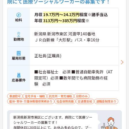
院にて医療ソーシャルワーカーの募集です！
月収
19.7万円～24.2万円
程度※諸手当込
給料
年収
313万円～385万円
程度※
新潟県 新潟市東区 河渡甲140番地
勤務地
ＪＲ白新線「大形駅」バス・車16分
正社員(正職員)
雇用形態
■社会福祉士 必須 ■普通自動車免許（AT
限定可）必須 ■数年間でも病院勤務の経
応募要件
験 必須
車通勤可
住宅手当・補助
託児所・育児補助
日勤のみ
産休･育休･介護休暇取得実績あり
社会保険完備
交通費支給
退職金制度あり
新潟県新潟市東区にございます、病院にて医療ソー
シャルワーカーの募集です！
年間休日120日以上にて、お休み多めなので、プラ