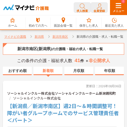
0
0
求人検索
会員登録
メニュー
ホーム
初めての方へ
面談会場一覧
保存した求人
最近見た求人
マイナビ介護職
新潟県
新潟市南区
新潟県の介護職・求人・転職一覧
新潟市南区(新潟県)
の介護職・福祉の求人・転職一覧
41
この条件の介護・福祉求人数
非公開求人
件 ＋
おすすめ順
新着順
月収順
年収順
更新日：2026年08月06日
ソーシャルインクルー株式会社ソーシャルインクルーホーム新潟親和町
ソーシャルインクルー株式会社
【新潟県／新潟市南区】週2日～＆時間調整可！
障がい者グループホームでのサービス管理責任者
＜パート＞