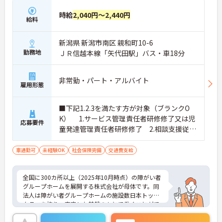
時給
2,040円～2,440円
給料
新潟県 新潟市南区 親和町10-6
勤務地
ＪＲ信越本線「矢代田駅」バス・車18分
非常勤・パート・アルバイト
雇用形態
■下記1.2.3を満たす方が対象（ブランクO
K） 1.サービス管理責任者研修修了又は児
応募要件
童発達管理責任者研修修了 2.相談支援従事
者初任者研修修了又は相談支援従事者実務
者研修修了 3.普通自動車運転免許(AT限定
車通勤可
未経験OK
社会保険完備
交通費支給
可)
全国に300カ所以上（2025年10月時点）の障がい者
グループホームを展開する株式会社が母体です。同
法人は障がい者グループホームの施設数日本トップ
クラスを誇り、安定した基盤のもとで働くことがで
きます。 週2日～、勤務時間は調整可能、平日のみ
の勤務もご相談いただけます。子育て中の方も多数