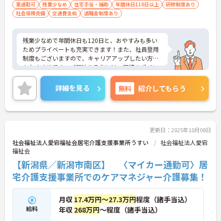
車通勤可
残業少なめ
住宅手当・補助
年間休日110日以上
研修制度あり
社会保険完備
交通費支給
退職金制度あり
残業少なめで年間休日も120日と、おやすみも多い
ためプライベートも充実できます！また、社員登用
制度もございますので、キャリアアップしたい方に
もおすすめです。ご興味ある方には、面接のポイン
トなど、さらに詳細をお話致しますのでお気軽にご
相談ください。
詳細を見る
無料
紹介してもらう
更新日：2025年10月08日
社会福祉法人愛宕福祉会居宅介護支援事業所うすい
社会福祉法人愛宕
福祉会
【新潟県／新潟市南区】 〈マイカー通勤可〉居
宅介護支援事業所でのケアマネジャー介護募集！
月収
17.4万円～27.3万円
程度（諸手当込）
給料
年収
268万円
～程度（諸手当込）