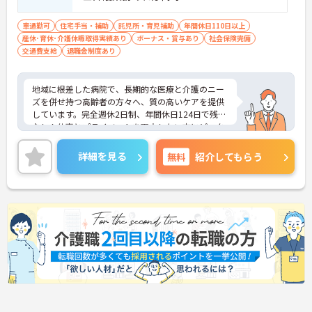
車通勤可
住宅手当・補助
託児所・育児補助
年間休日110日以上
産休･育休･介護休暇取得実績あり
ボーナス・賞与あり
社会保険完備
交通費支給
退職金制度あり
地域に根差した病院で、長期的な医療と介護のニー
ズを併せ持つ高齢者の方々へ、質の高いケアを提供
しています。完全週休2日制、年間休日124日で残業
なし！仕事とプライベートを両立したい方にピッタ
リです。賞与年2回、各種手当、退職金制度など福利
厚生も充実！長く安定して働ける環境です。経験者
詳細を見る
無料
紹介してもらう
の方は優遇いたしますので、ぜひご応募ください。