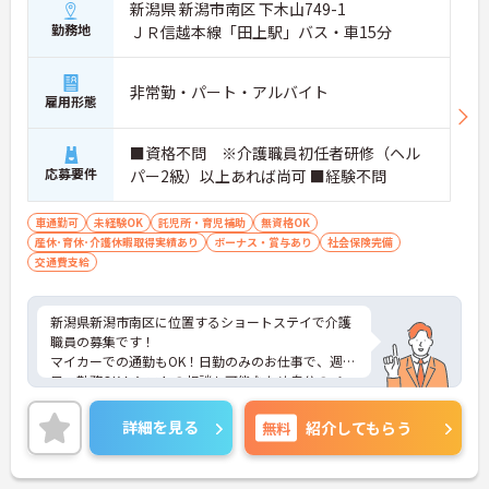
新潟県 新潟市南区 下木山749-1
勤務地
ＪＲ信越本線「田上駅」バス・車15分
非常勤・パート・アルバイト
雇用形態
■資格不問 ※介護職員初任者研修（ヘル
応募要件
パー2級）以上あれば尚可 ■経験不問
車通勤可
未経験OK
託児所・育児補助
無資格OK
産休･育休･介護休暇取得実績あり
ボーナス・賞与あり
社会保険完備
交通費支給
新潟県新潟市南区に位置するショートステイで介護
職員の募集です！
マイカーでの通勤もOK！日勤のみのお仕事で、週3
日～勤務OK！シフトの相談も可能なため自分のペー
スで働くことができます！昇給や賞与制度があり、
頑張りが評価されてしっかりと還元されます。丁寧
詳細を見る
無料
紹介してもらう
な研修とフォロー体制で、経験に関わらず安心して
スタートできます。
こちらの求人にご興味がございましたら面接のポイ