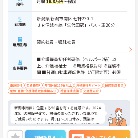
月収
16.8万円
～程度
給料
新潟県 新潟市南区 七軒230-1
勤務地
ＪＲ信越本線「矢代田駅」バス・車20分
契約社員・嘱託社員
雇用形態
■介護職員初任者研修（ヘルパー2級）以
上、介護福祉士 ※無資格検討可 ※経験不
応募要件
問 ■普通自動車運転免許（AT限定可）必須
車通勤可
無資格OK
年間休日110日以上
資格取得サポート
研修制度あり
産休･育休･介護休暇取得実績あり
社会保険完備
交通費支給
新潟市南区に位置する50室を有する施設です。2024
年5月の開設予定で、設備の整ったきれいな環境で
ご就業いただけます。月9日～10日休み、残業は少
なく、メリハリのある勤務が可能です。介護系の資
格がない方も相談できます。ご興味のある方には、
面接対策ポイントなど、さらに詳細をお話しいたし
詳細を見る
無料
紹介してもらう