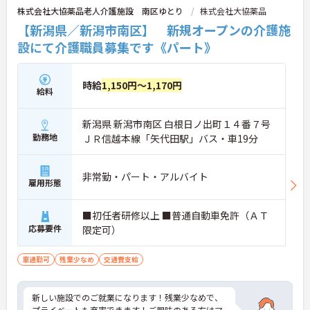
株式会社大協薬品老人介護施設 南区ゆとり
株式会社大協薬品
【新潟県／新潟市南区】 新規オープンの介護施
設にて介護職員募集です《パート》
時給
1,150円～1,170円
給料
新潟県 新潟市南区 白根日ノ出町１４番７号
勤務地
ＪＲ信越本線「矢代田駅」バス・車19分
非常勤・パート・アルバイト
雇用形態
■初任者研修以上 ■普通自動車免許（ＡＴ
応募要件
限定可）
車通勤可
残業少なめ
交通費支給
新しい施設でのご就業になります！残業少なめで、
プライベートも充実できます！ご興味のある方はマ