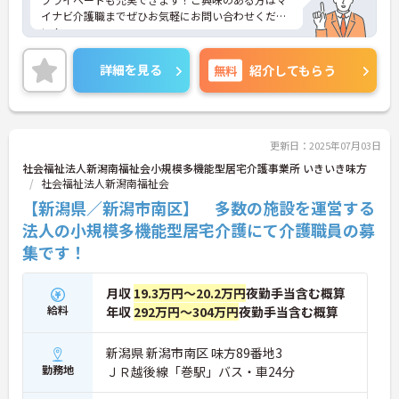
イナビ介護職までぜひお気軽にお問い合わせくださ
い！
詳細を見る
無料
紹介してもらう
更新日：2025年07月03日
社会福祉法人新潟南福祉会小規模多機能型居宅介護事業所 いきいき味方
社会福祉法人新潟南福祉会
【新潟県／新潟市南区】 多数の施設を運営する
法人の小規模多機能型居宅介護にて介護職員の募
集です！
月収
19.3万円～20.2万円
夜勤手当含む概算
給料
年収
292万円～304万円
夜勤手当含む概算
新潟県 新潟市南区 味方89番地3
勤務地
ＪＲ越後線「巻駅」バス・車24分