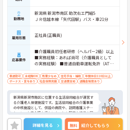
新潟県 新潟市南区 助次右エ門組5
勤務地
ＪＲ信越本線「矢代田駅」バス・車21分
正社員(正職員)
雇用形態
■介護職員初任者研修（ヘルパー2級）以上
■実務経験：あれば尚可（介護職員として
応募要件
の実務経験） ■普通自動車運転免許（AT限
定可）：あれば尚可
車通勤可
未経験OK
残業少なめ
住宅手当・補助
年間休日110日以上
ボーナス・賞与あり
社会保険完備
交通費支給
退職金制度あり
新潟県新潟市南区に位置する生活協同組合が運営す
る介護老人保健施設です。生活協同組合の介護事業
の中核施設として、併設の病院や、訪問看護ステー
ション、在宅介護支援センターとも緊密な連携を図
り、医療と介護の支援を行なっています。ご興味あ
る方には、面接対策ポイントなど、さらに詳細をお
詳細を見る
無料
紹介してもらう
話しいたしますのでお気軽にご相談ください。