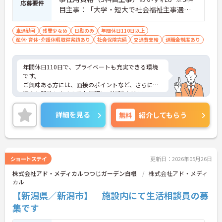
応募要件
目主事：「大学・短大で社会福祉主事選択
必修科目のうち3科目以上の単位を修得して
卒業者。 ※介護施設などで就業経験のある
車通勤可
残業少なめ
日勤のみ
年間休日110日以上
産休･育休･介護休暇取得実績あり
方は尚良し
社会保険完備
交通費支給
退職金制度あり
年間休日110日で、プライベートも充実できる環境
です。
ご興味ある方には、面接のポイントなど、さらに詳
細をお話致しますのでお気軽にご相談ください。
詳細を見る
無料
紹介してもらう
ショートステイ
更新日：2026年05月26日
株式会社アド・メディカルつつじガーデン白根
株式会社アド・メディ
カル
【新潟県／新潟市】 施設内にて生活相談員の募
集です