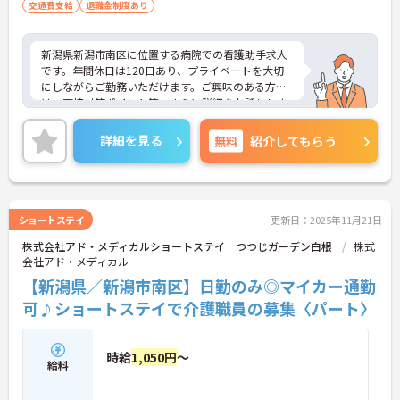
交通費支給
退職金制度あり
新潟県新潟市南区に位置する病院での看護助手求人
です。年間休日は120日あり、プライベートを大切
にしながらご勤務いただけます。ご興味のある方に
は、面接対策ポイント等、さらに詳細をお話ししま
すのでお気軽にご相談ください！
詳細を見る
無料
紹介してもらう
ショートステイ
更新日：2025年11月21日
株式会社アド・メディカルショートステイ つつじガーデン白根
株式
会社アド・メディカル
【新潟県／新潟市南区】日勤のみ◎マイカー通勤
可♪ショートステイで介護職員の募集〈パート〉
時給
1,050円
～
給料