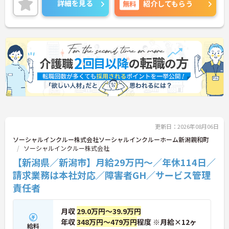
詳細を見る
無料
紹介してもらう
活躍されているなど、ライフスタイルに合わせた柔
軟な働き方が実現できる環境です。20代から60代ま
で幅広い年代のスタッフが在籍しており、風通しの
良い職場です。キャリアアップを目指す方には、正
社員登用制度も用意されています。資格を活かし、
ワークライフバランスを大切にしながら長期的にキ
ャリアを築きたい方におすすめです。 ご興味のある
方は詳細等をお伝えしますので、お気軽にお問い合
わせください。
更新日：2026年08月06日
ソーシャルインクルー株式会社ソーシャルインクルーホーム新潟親和町
ソーシャルインクルー株式会社
【新潟県／新潟市】月給29万円～／年休114日／
請求業務は本社対応／障害者GH／サービス管理
責任者
月収
29.0万円～39.9万円
年収
348万円～479万円
程度 ※月給×12ヶ
給料