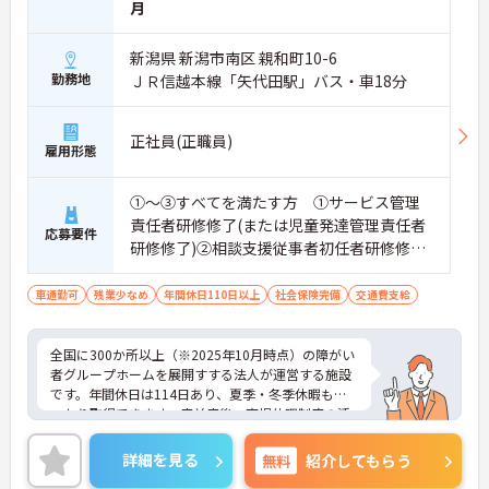
月
新潟県 新潟市南区 親和町10-6
勤務地
ＪＲ信越本線「矢代田駅」バス・車18分
正社員(正職員)
雇用形態
①～③すべてを満たす方 ①サービス管理
責任者研修修了(または児童発達管理責任者
応募要件
研修修了)②相談支援従事者初任者研修修了
(または相談支援従事者実務者研修修了)③普
通自動車運転免許(AT限定可)
車通勤可
残業少なめ
年間休日110日以上
社会保険完備
交通費支給
全国に300か所以上（※2025年10月時点）の障がい
者グループホームを展開すする法人が運営する施設
です。年間休日は114日あり、夏季・冬季休暇もし
っかり取得できます。産前産後・育児休暇制度の活
用実績も豊富で、子育て中の方も多数活躍してお
り、ライフステージに変化があっても安心して長く
詳細を見る
無料
紹介してもらう
働ける環境です。職場では20代から60代まで幅広い