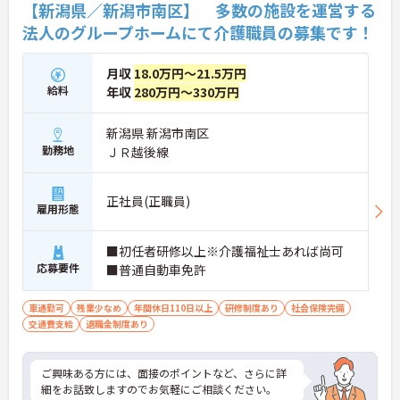
【新潟県／新潟市南区】 多数の施設を運営する
法人のグループホームにて介護職員の募集です！
月収
18.0万円～21.5万円
給料
年収
280万円～330万円
新潟県 新潟市南区
勤務地
ＪＲ越後線
正社員(正職員)
雇用形態
■初任者研修以上※介護福祉士あれば尚可
応募要件
■普通自動車免許
車通勤可
残業少なめ
年間休日110日以上
研修制度あり
社会保険完備
交通費支給
退職金制度あり
ご興味ある方には、面接のポイントなど、さらに詳
細をお話致しますのでお気軽にご相談ください。