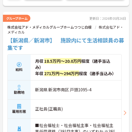
年代のスタッフがそれぞれの経験を活かして活躍し
ています。一般社員研修や外部勉強会受講支援な
ど、スキルアップを支える制度が整っているため安
心です。また、請求・申請業務は本社専門部署が一
グループホーム
更新日：2026年05月26日
括対応するため、利用者さまへの支援に集中できま
株式会社アド・メディカルグループホームつつじ白根
株式会社アド・
す。キャリアアップを目指したい方、プライベート
メディカル
と両立しながら専門性を高めたい方におすすめで
す。ご興味のある方は詳細等をお伝えしますので、
【新潟県／新潟市】 施設内にて生活相談員の募
お気軽にお問い合わせください。
集です
月収
18.5万円～20.0万円
程度（諸手当込
み）
給料
年収
271万円～294万円
程度（諸手当込み）
新潟県 新潟市南区 戸頭1095-4
勤務地
正社員(正職員)
雇用形態
■社会福祉士・社会福祉主事・社会福祉主
事任用資格（3科目主事）のいずれか ※3科