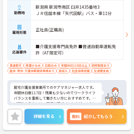
新潟県 新潟市南区 臼井1435番地3
勤務地
ＪＲ信越本線「矢代田駅」バス・車11分
正社員(正職員)
雇用形態
■介護支援専門員免許 ■普通自動車運転免
応募要件
許（AT限定可）
車通勤可
残業少なめ
日勤のみ
年間休日110日以上
研修制度あり
産休･育休･介護休暇取得実績あり
高収入
社会保険完備
交通費支給
居宅介護支援事業所でのケアマネジャー求人です。
年間休日数117日！残業も少ないのでワークライフ
バランスを重視して働きたい方におすすめです。
ご興味ある方には、面接対策ポイントなど、さらに
詳細をお話しいたしますのでお気軽にご相談くださ
い。
詳細を見る
無料
紹介してもらう