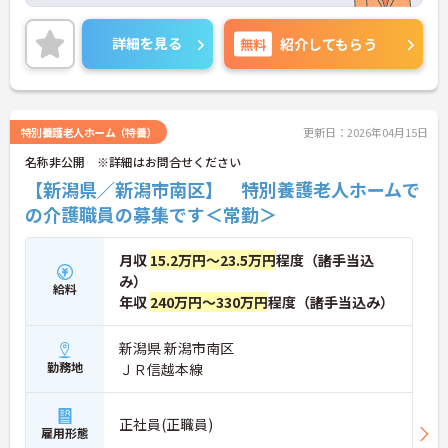
細をお話致しますのでお気軽にご相談ください。
詳細を見る
無料
紹介してもらう
特別養護老人ホーム（特養）
更新日：2026年04月15日
名称非公開 ※詳細はお問合せください
【新潟県／新潟市南区】 特別養護老人ホームで
の介護職員の募集です＜常勤＞
月収
15.2万円～23.5万円
程度（諸手当込
み）
給料
年収
240万円～330万円
程度（諸手当込み）
新潟県 新潟市南区
勤務地
ＪＲ信越本線
正社員(正職員)
雇用形態