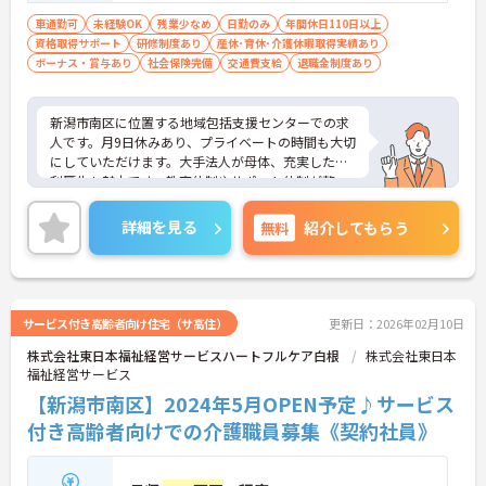
車通勤可
未経験OK
残業少なめ
日勤のみ
年間休日110日以上
資格取得サポート
研修制度あり
産休･育休･介護休暇取得実績あり
ボーナス・賞与あり
社会保険完備
交通費支給
退職金制度あり
新潟市南区に位置する地域包括支援センターでの求
人です。月9日休みあり、プライベートの時間も大切
にしていただけます。大手法人が母体、充実した福
利厚生も魅力です。教育体制やサポート体制が整っ
ていますので、包括センターでの勤務経験がない方
も安心してご勤務いただけます。
詳細を見る
無料
紹介してもらう
ご興味のある方には、面接対策ポイントなど、さら
に詳細をお話しいたしますのでお気軽にご相談くだ
さい！
サービス付き高齢者向け住宅（サ高住）
更新日：2026年02月10日
株式会社東日本福祉経営サービスハートフルケア白根
株式会社東日本
福祉経営サービス
【新潟市南区】2024年5月OPEN予定♪サービス
付き高齢者向けでの介護職員募集《契約社員》