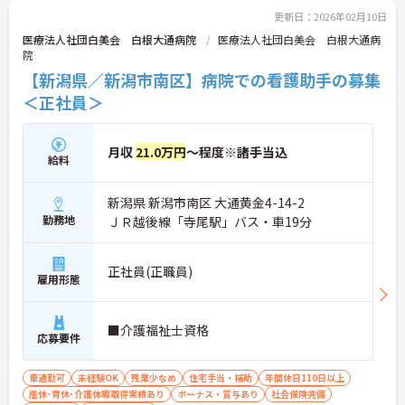
更新日：2026年02月10日
医療法人社団白美会 白根大通病院
医療法人社団白美会 白根大通病
院
【新潟県／新潟市南区】病院での看護助手の募集
＜正社員＞
月収
21.0万円
～程度※諸手当込
給料
新潟県 新潟市南区 大通黄金4-14-2
勤務地
ＪＲ越後線「寺尾駅」バス・車19分
正社員(正職員)
雇用形態
■介護福祉士資格
応募要件
車通勤可
未経験OK
残業少なめ
住宅手当・補助
年間休日110日以上
産休･育休･介護休暇取得実績あり
ボーナス・賞与あり
社会保険完備