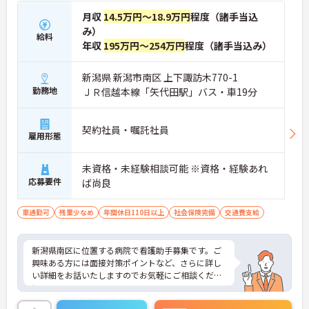
月収
14.5万円～18.9万円
程度（諸手当込
み）
給料
年収
195万円～254万円
程度（諸手当込み）
新潟県 新潟市南区 上下諏訪木770-1
勤務地
ＪＲ信越本線「矢代田駅」バス・車19分
契約社員・嘱託社員
雇用形態
未資格・未経験相談可能 ※資格・経験あれ
応募要件
ば尚良
車通勤可
残業少なめ
年間休日110日以上
社会保険完備
交通費支給
新潟県南区に位置する病院で看護助手募集です。ご
興味ある方には面接対策ポイントなど、さらに詳し
い詳細をお話いたしますのでお気軽にご相談くださ
い。