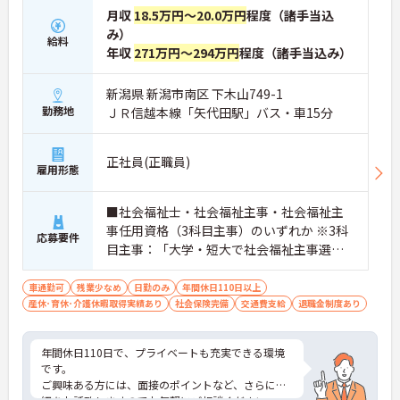
月収
18.5万円～20.0万円
程度（諸手当込
み）
給料
年収
271万円～294万円
程度（諸手当込み）
新潟県 新潟市南区 下木山749-1
勤務地
ＪＲ信越本線「矢代田駅」バス・車15分
正社員(正職員)
雇用形態
■社会福祉士・社会福祉主事・社会福祉主
事任用資格（3科目主事）のいずれか ※3科
応募要件
目主事：「大学・短大で社会福祉主事選択
必修科目のうち3科目以上の単位を修得して
卒業者。 ※介護施設などで就業経験のある
車通勤可
残業少なめ
日勤のみ
年間休日110日以上
産休･育休･介護休暇取得実績あり
方は尚良し
社会保険完備
交通費支給
退職金制度あり
年間休日110日で、プライベートも充実できる環境
です。
ご興味ある方には、面接のポイントなど、さらに詳