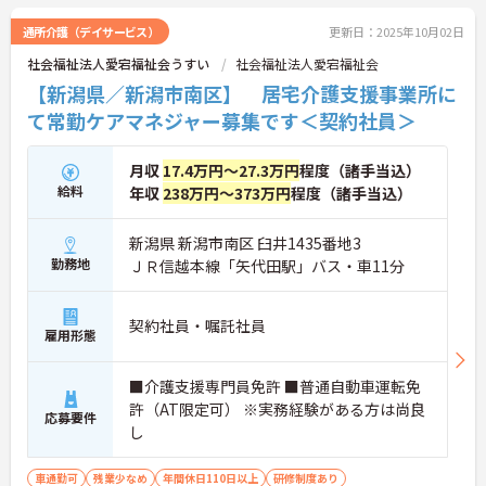
通所介護（デイサービス）
更新日：2025年10月02日
社会福祉法人愛宕福祉会うすい
社会福祉法人愛宕福祉会
【新潟県／新潟市南区】 居宅介護支援事業所に
て常勤ケアマネジャー募集です＜契約社員＞
月収
17.4万円～27.3万円
程度（諸手当込）
給料
年収
238万円～373万円
程度（諸手当込）
新潟県 新潟市南区 臼井1435番地3
勤務地
ＪＲ信越本線「矢代田駅」バス・車11分
契約社員・嘱託社員
雇用形態
■介護支援専門員免許 ■普通自動車運転免
許（AT限定可） ※実務経験がある方は尚良
応募要件
し
車通勤可
残業少なめ
年間休日110日以上
研修制度あり