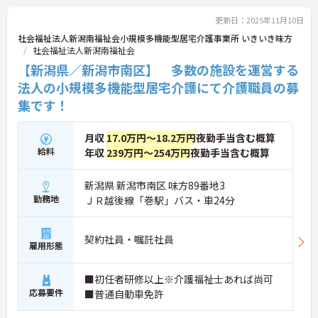
ントもお伝えしますので是非ご応募お待ちしており
ます。
更新日：2025年11月10日
社会福祉法人新潟南福祉会小規模多機能型居宅介護事業所 いきいき味方
社会福祉法人新潟南福祉会
【新潟県／新潟市南区】 多数の施設を運営する
法人の小規模多機能型居宅介護にて介護職員の募
集です！
月収
17.0万円～18.2万円
夜勤手当含む概算
給料
年収
239万円～254万円
夜勤手当含む概算
新潟県 新潟市南区 味方89番地3
勤務地
ＪＲ越後線「巻駅」バス・車24分
契約社員・嘱託社員
雇用形態
■初任者研修以上※介護福祉士あれば尚可
応募要件
■普通自動車免許