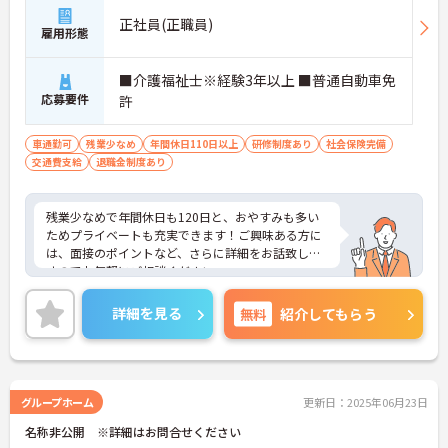
正社員(正職員)
雇用形態
■介護福祉士※経験3年以上 ■普通自動車免
応募要件
許
車通勤可
残業少なめ
年間休日110日以上
研修制度あり
社会保険完備
交通費支給
退職金制度あり
残業少なめで年間休日も120日と、おやすみも多い
ためプライベートも充実できます！ご興味ある方に
は、面接のポイントなど、さらに詳細をお話致しま
すのでお気軽にご相談ください。
詳細を見る
無料
紹介してもらう
グループホーム
更新日：2025年06月23日
名称非公開 ※詳細はお問合せください