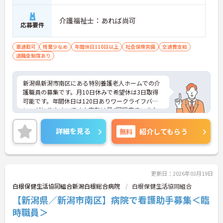
介護福祉士：あれば尚可
応募要件
車通勤可
残業少なめ
年間休日110日以上
社会保険完備
交通費支給
退職金制度あり
新潟県新潟市南区にある特別養護老人ホームでの介
護職員の募集です。月10日休みで希望休は3日取得
可能です。年間休日は120日ありワークライフバラ
ンスがとりやすいです♪夜勤は月4回程度でいきな
り入るわけではなく業務に十分慣れてからの勤務に
なるため夜勤が初めての方も安心して就業する事が
詳細を見る
無料
紹介してもらう
出来ます。ご興味ある方には面接対策ポイントな
ど、さらに詳しい詳細をお話いたしますのでお気軽
にご相談ください。
更新日：2026年03月19日
白根保健生活協同組合新潟白根総合病院
白根保健生活協同組合
【新潟県／新潟市南区】病院で看護助手募集＜臨
時職員＞