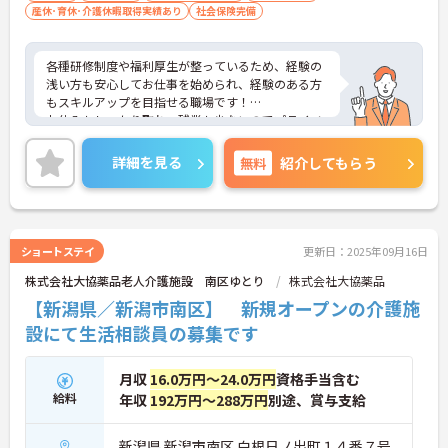
産休･育休･介護休暇取得実績あり
社会保険完備
各種研修制度や福利厚生が整っているため、経験の
浅い方も安心してお仕事を始められ、経験のある方
もスキルアップを目指せる職場です！
お休みもしっかり取れ、残業も少ないのでプライベ
ートと両立しながらのお仕事が可能です！
ご興味ある方には、面接のポイントなど、さらに詳
詳細を見る
無料
紹介してもらう
細をお話致しますのでお気軽にご相談ください。
ショートステイ
更新日：2025年09月16日
株式会社大協薬品老人介護施設 南区ゆとり
株式会社大協薬品
【新潟県／新潟市南区】 新規オープンの介護施
設にて生活相談員の募集です
月収
16.0万円～24.0万円
資格手当含む
給料
年収
192万円～288万円
別途、賞与支給
新潟県 新潟市南区 白根日ノ出町１４番７号