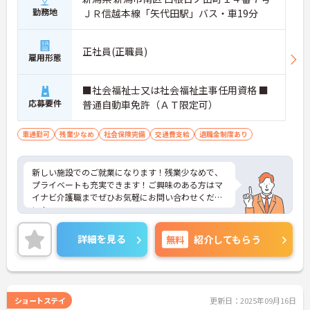
勤務地
ＪＲ信越本線「矢代田駅」バス・車19分
正社員(正職員)
雇用形態
■社会福祉士又は社会福祉主事任用資格 ■
応募要件
普通自動車免許（ＡＴ限定可）
車通勤可
残業少なめ
社会保険完備
交通費支給
退職金制度あり
新しい施設でのご就業になります！残業少なめで、
プライベートも充実できます！ご興味のある方はマ
イナビ介護職までぜひお気軽にお問い合わせくださ
い！
詳細を見る
無料
紹介してもらう
ショートステイ
更新日：2025年09月16日