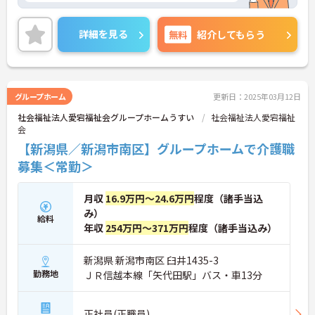
詳細を見る
無料
紹介してもらう
グループホーム
更新日：2025年03月12日
社会福祉法人愛宕福祉会グループホームうすい
社会福祉法人愛宕福祉
会
【新潟県／新潟市南区】グループホームで介護職
募集＜常勤＞
月収
16.9万円～24.6万円
程度（諸手当込
み）
給料
年収
254万円～371万円
程度（諸手当込み）
新潟県 新潟市南区 臼井1435-3
勤務地
ＪＲ信越本線「矢代田駅」バス・車13分
正社員(正職員)