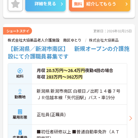
詳細を見る
無料
紹介してもらう
ショートステイ
更新日：2026年02月25日
株式会社大協薬品老人介護施設 南区ゆとり
株式会社大協薬品
【新潟県／新潟市南区】 新規オープンの介護施
設にて介護職員募集です
月収
20.5万円～26.4万円
夜勤4回の場合
給料
年収
283万円～362万円
新潟県 新潟市南区 白根日ノ出町１４番７号
勤務地
ＪＲ信越本線「矢代田駅」バス・車19分
正社員(正職員)
雇用形態
■初任者研修以上 ■普通自動車免許（ＡＴ
応募要件