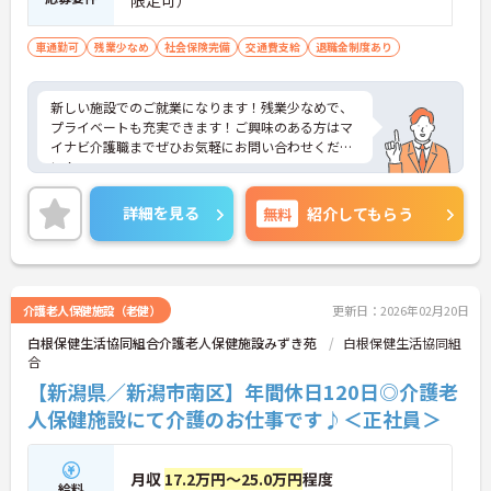
限定可）
車通勤可
残業少なめ
社会保険完備
交通費支給
退職金制度あり
新しい施設でのご就業になります！残業少なめで、
プライベートも充実できます！ご興味のある方はマ
イナビ介護職までぜひお気軽にお問い合わせくださ
い！
詳細を見る
無料
紹介してもらう
介護老人保健施設（老健）
更新日：2026年02月20日
白根保健生活協同組合介護老人保健施設みずき苑
白根保健生活協同組
合
【新潟県／新潟市南区】年間休日120日◎介護老
人保健施設にて介護のお仕事です♪＜正社員＞
月収
17.2万円～25.0万円
程度
給料