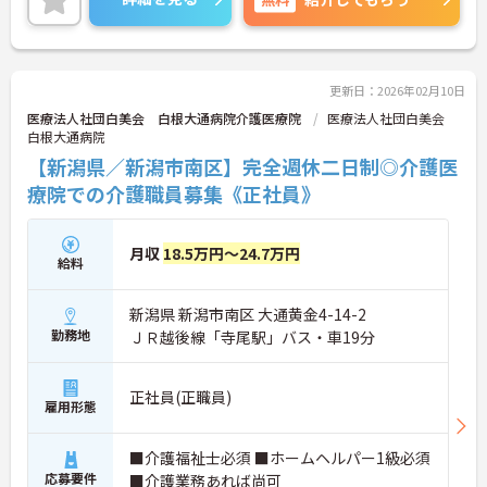
ますのでお気軽にご相談ください！
更新日：2026年02月10日
医療法人社団白美会 白根大通病院介護医療院
医療法人社団白美会
白根大通病院
【新潟県／新潟市南区】完全週休二日制◎介護医
療院での介護職員募集《正社員》
月収
18.5万円～24.7万円
給料
新潟県 新潟市南区 大通黄金4-14-2
勤務地
ＪＲ越後線「寺尾駅」バス・車19分
正社員(正職員)
雇用形態
■介護福祉士必須 ■ホームヘルパー1級必須
応募要件
■介護業務あれば尚可