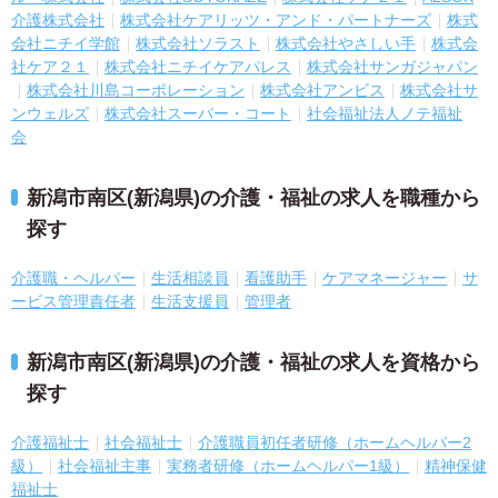
介護株式会社
株式会社ケアリッツ・アンド・パートナーズ
株式
会社ニチイ学館
株式会社ソラスト
株式会社やさしい手
株式会
社ケア２１
株式会社ニチイケアパレス
株式会社サンガジャパン
株式会社川島コーポレーション
株式会社アンビス
株式会社サ
ンウェルズ
株式会社スーパー・コート
社会福祉法人ノテ福祉
会
新潟市南区(新潟県)の介護・福祉の求人を職種から
探す
介護職・ヘルパー
生活相談員
看護助手
ケアマネージャー
サ
ービス管理責任者
生活支援員
管理者
新潟市南区(新潟県)の介護・福祉の求人を資格から
探す
介護福祉士
社会福祉士
介護職員初任者研修（ホームヘルパー2
級）
社会福祉主事
実務者研修（ホームヘルパー1級）
精神保健
福祉士