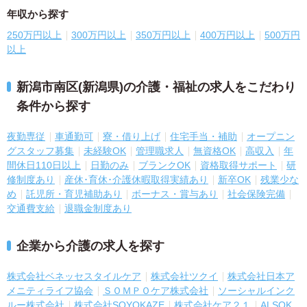
年収から探す
250万円以上
300万円以上
350万円以上
400万円以上
500万円
以上
新潟市南区(新潟県)の介護・福祉の求人をこだわり
条件から探す
夜勤専従
車通勤可
寮・借り上げ
住宅手当・補助
オープニン
グスタッフ募集
未経験OK
管理職求人
無資格OK
高収入
年
間休日110日以上
日勤のみ
ブランクOK
資格取得サポート
研
修制度あり
産休･育休･介護休暇取得実績あり
新卒OK
残業少な
め
託児所・育児補助あり
ボーナス・賞与あり
社会保険完備
交通費支給
退職金制度あり
企業から介護の求人を探す
株式会社ベネッセスタイルケア
株式会社ツクイ
株式会社日本ア
メニティライフ協会
ＳＯＭＰＯケア株式会社
ソーシャルインク
ルー株式会社
株式会社SOYOKAZE
株式会社ケア２１
ALSOK