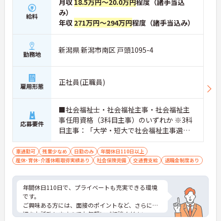
月収
18.5万円～20.0万円
程度（諸手当込
み）
給料
年収
271万円～294万円
程度（諸手当込み）
新潟県 新潟市南区 戸頭1095-4
勤務地
正社員(正職員)
雇用形態
■社会福祉士・社会福祉主事・社会福祉主
事任用資格（3科目主事）のいずれか ※3科
応募要件
目主事：「大学・短大で社会福祉主事選択
必修科目のうち3科目以上の単位を修得して
卒業者。 ※介護施設などで就業経験のある
車通勤可
残業少なめ
日勤のみ
年間休日110日以上
産休･育休･介護休暇取得実績あり
方は尚良し
社会保険完備
交通費支給
退職金制度あり
年間休日110日で、プライベートも充実できる環境
です。
ご興味ある方には、面接のポイントなど、さらに詳
細をお話致しますのでお気軽にご相談ください。