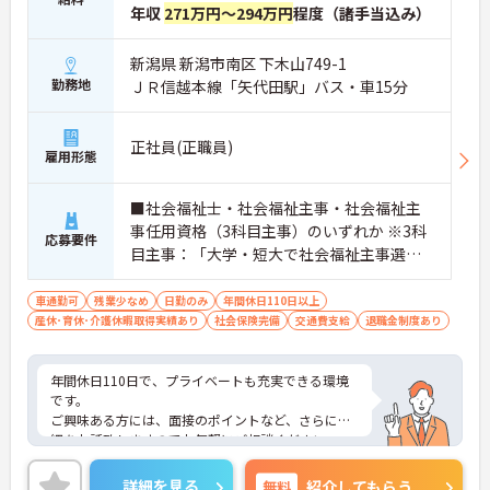
年収
271万円～294万円
程度（諸手当込み）
新潟県 新潟市南区 下木山749-1
勤務地
ＪＲ信越本線「矢代田駅」バス・車15分
正社員(正職員)
雇用形態
■社会福祉士・社会福祉主事・社会福祉主
事任用資格（3科目主事）のいずれか ※3科
応募要件
目主事：「大学・短大で社会福祉主事選択
必修科目のうち3科目以上の単位を修得して
卒業者。 ※介護施設などで就業経験のある
車通勤可
残業少なめ
日勤のみ
年間休日110日以上
産休･育休･介護休暇取得実績あり
方は尚良し
社会保険完備
交通費支給
退職金制度あり
年間休日110日で、プライベートも充実できる環境
です。
ご興味ある方には、面接のポイントなど、さらに詳
細をお話致しますのでお気軽にご相談ください。
詳細を見る
無料
紹介してもらう