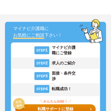
マイナビ介護職に
お気軽にご相談
下さい！
マイナビ介護
1
STEP
職にご登録
2
求人のご紹介
STEP
面接・条件交
3
STEP
渉
4
転職成功！
STEP
転職サポートに登録