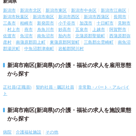
新潟県
新潟市
新潟市北区
新潟市東区
新潟市中央区
新潟市江南区
新潟市秋葉区
新潟市南区
新潟市西区
新潟市西蒲区
長岡市
三条市
柏崎市
新発田市
小千谷市
加茂市
十日町市
見附市
村上市
燕市
糸魚川市
妙高市
五泉市
上越市
阿賀野市
佐渡市
魚沼市
南魚沼市
胎内市
北蒲原郡聖籠町
西蒲原郡弥
彦村
南蒲原郡田上町
東蒲原郡阿賀町
三島郡出雲崎町
南魚沼
郡湯沢町
中魚沼郡津南町
岩船郡関川村
新潟市南区(新潟県)の介護・福祉の求人を雇用形態
から探す
正社員(正職員)
契約社員・嘱託社員
非常勤・パート・アルバイ
ト
新潟市南区(新潟県)の介護・福祉の求人を施設業態
から探す
病院
介護福祉施設
その他