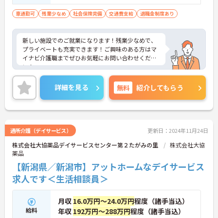
車通勤可
残業少なめ
社会保険完備
交通費支給
退職金制度あり
新しい施設でのご就業になります！残業少なめで、
プライベートも充実できます！ご興味のある方はマ
イナビ介護職までぜひお気軽にお問い合わせくださ
い！
詳細を見る
無料
紹介してもらう
通所介護（デイサービス）
更新日：2024年11月24日
株式会社大協薬品デイサービスセンター第２たがみの里
株式会社大協
薬品
【新潟県／新潟市】アットホームなデイサービス
求人です＜生活相談員＞
月収
16.0万円～24.0万円
程度（諸手当込）
給料
年収
192万円～288万円
程度（諸手当込）