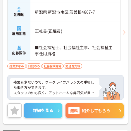
新潟県 新潟市南区 茨曽根4667-7
勤務地
正社員(正職員)
雇用形態
■社会福祉士、社会福祉主事、社会福祉主
応募要件
事任用資格
残業少なめ
日勤のみ
社会保険完備
交通費支給
残業も少ないので、ワークライフバランスの重視し
た働き方ができます。
スタッフの仲も良く、アットホームな雰囲気が自慢
です。
ご興味ある方には、面接対策ポイントなど、詳細を
お話しいたしますのでお気軽にご相談ください。
詳細を見る
無料
紹介してもらう