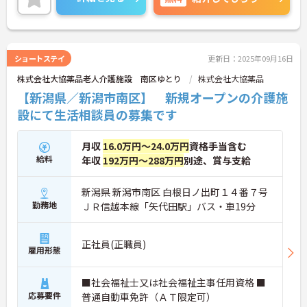
ショートステイ
更新日：2025年09月16日
株式会社大協薬品老人介護施設 南区ゆとり
株式会社大協薬品
【新潟県／新潟市南区】 新規オープンの介護施
設にて生活相談員の募集です
月収
16.0万円～24.0万円
資格手当含む
給料
年収
192万円～288万円
別途、賞与支給
新潟県 新潟市南区 白根日ノ出町１４番７号
勤務地
ＪＲ信越本線「矢代田駅」バス・車19分
正社員(正職員)
雇用形態
■社会福祉士又は社会福祉主事任用資格 ■
応募要件
普通自動車免許（ＡＴ限定可）