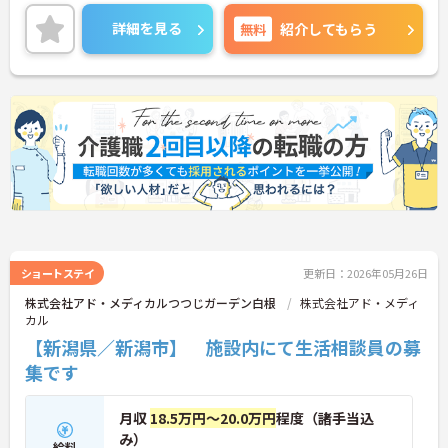
詳細を見る
無料
紹介してもらう
ショートステイ
更新日：2026年05月26日
株式会社アド・メディカルつつじガーデン白根
株式会社アド・メディ
カル
【新潟県／新潟市】 施設内にて生活相談員の募
集です
月収
18.5万円～20.0万円
程度（諸手当込
み）
給料