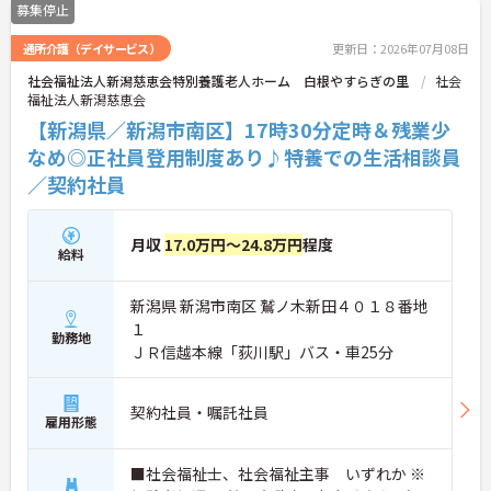
募集停止
通所介護（デイサービス）
更新日：2026年07月08日
社会福祉法人新潟慈恵会特別養護老人ホーム 白根やすらぎの里
社会
福祉法人新潟慈恵会
【新潟県／新潟市南区】17時30分定時＆残業少
なめ◎正社員登用制度あり♪特養での生活相談員
／契約社員
月収
17.0万円～24.8万円
程度
給料
新潟県 新潟市南区 鷲ノ木新田４０１８番地
１
勤務地
ＪＲ信越本線「荻川駅」バス・車25分
契約社員・嘱託社員
雇用形態
■社会福祉士、社会福祉主事 いずれか ※