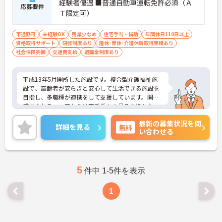
経験者優遇 ■普通自動車運転免許必須（Ａ
応募要件
Ｔ限定可）
車通勤可
未経験OK
残業少なめ
住宅手当・補助
年間休日110日以上
資格取得サポート
研修制度あり
産休･育休･介護休暇取得実績あり
社会保険完備
交通費支給
退職金制度あり
平成13年5月開所した施設です。複合型介護福祉施
設で、高齢者が安らぎと安心して生活できる施設を
目指し、多職種が連携をして支援しています。開放
感あふれるフロアからは四季折々の景色を楽しむこ
ともでき、職員も過ごしやすい環境です。日勤の
最新の募集状況を問
み、残業も少なく、メリハリつけて働けます。未経
詳細を見る
無料
い合わせる
験の方へもやさしく指導してくださり安心してスタ
ートしていただけます。ご興味のある方には、面接
対策ポイントなど、さらに詳細をお話しいたします
のでお気軽にご相談ください！
5
件中 1-5件を表示
1