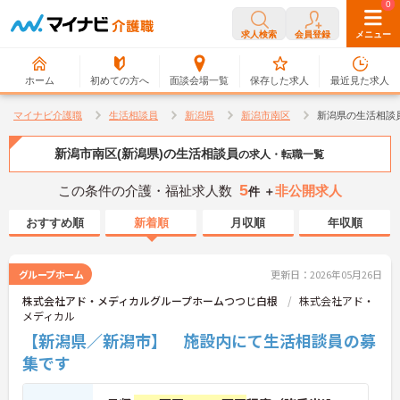
0
0
求人検索
会員登録
メニュー
ホーム
初めての方へ
面談会場一覧
保存した求人
最近見た求人
マイナビ介護職
生活相談員
新潟県
新潟市南区
新潟県の生活相談
新潟市南区(新潟県)の生活相談員
の求人・転職一覧
5
この条件の介護・福祉求人数
非公開求人
件 ＋
おすすめ順
新着順
月収順
年収順
グループホーム
更新日：2026年05月26日
株式会社アド・メディカルグループホームつつじ白根
株式会社アド・
メディカル
【新潟県／新潟市】 施設内にて生活相談員の募
集です