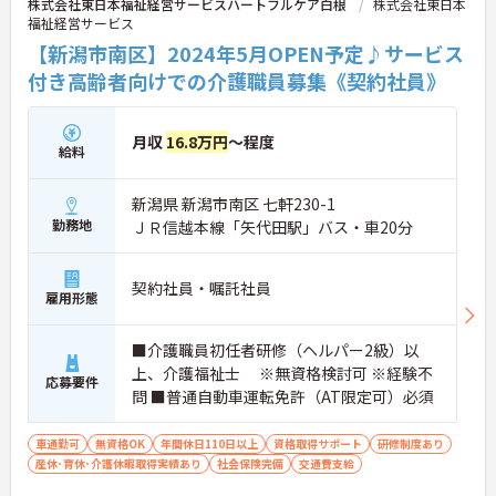
株式会社東日本福祉経営サービスハートフルケア白根
株式会社東日本
福祉経営サービス
【新潟市南区】2024年5月OPEN予定♪サービス
付き高齢者向けでの介護職員募集《契約社員》
月収
16.8万円
～程度
給料
新潟県 新潟市南区 七軒230-1
勤務地
ＪＲ信越本線「矢代田駅」バス・車20分
契約社員・嘱託社員
雇用形態
■介護職員初任者研修（ヘルパー2級）以
上、介護福祉士 ※無資格検討可 ※経験不
応募要件
問 ■普通自動車運転免許（AT限定可）必須
車通勤可
無資格OK
年間休日110日以上
資格取得サポート
研修制度あり
産休･育休･介護休暇取得実績あり
社会保険完備
交通費支給