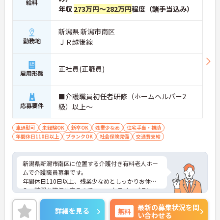
給料
年収
273万円～282万円
程度（諸手当込み）
新潟県 新潟市南区
勤務地
ＪＲ越後線
正社員(正職員)
雇用形態
■介護職員初任者研修（ホームヘルパー2
応募要件
級）以上～
車通勤可
未経験OK
新卒OK
残業少なめ
住宅手当・補助
年間休日110日以上
ブランクOK
社会保険完備
交通費支給
新潟県新潟市南区に位置する介護付き有料老人ホー
ムで介護職員募集です。
年間休日110日以上、残業少なめとしっかりお休
み・時間を確保出来るので、ワークライフバランス
を大切にしたい方にオススメです◎
最新の募集状況を問
またマイカー通勤OK 無料駐車場完備なので、通勤
詳細を見る
無料
い合わせる
のストレスが少ないのも嬉しいポイントです。