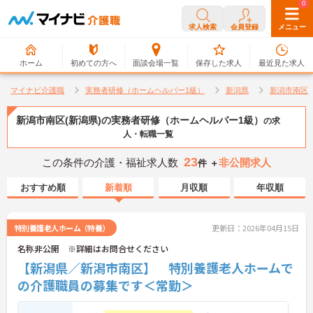
0
0
求人検索
会員登録
メニュー
ホーム
初めての方へ
面談会場一覧
保存した求人
最近見た求人
マイナビ介護職
実務者研修（ホームヘルパー1級）
新潟県
新潟市南区
新潟市南区(新潟県)の実務者研修（ホームヘルパー1級）
の求
人・転職一覧
23
この条件の介護・福祉求人数
非公開求人
件 ＋
おすすめ順
新着順
月収順
年収順
特別養護老人ホーム（特養）
更新日：2026年04月15日
名称非公開 ※詳細はお問合せください
【新潟県／新潟市南区】 特別養護老人ホームで
の介護職員の募集です＜常勤＞