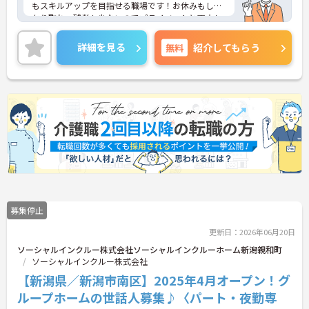
もスキルアップを目指せる職場です！お休みもしっ
かり取れ、残業も少ないのでプライベートと両立し
ながらのお仕事が可能です♪ご興味ある方には、面
接のポイントなど、さらに詳細をお話致しますので
詳細を見る
無料
紹介してもらう
お気軽にご相談ください。
募集停止
更新日：2026年06月20日
ソーシャルインクルー株式会社ソーシャルインクルーホーム新潟親和町
ソーシャルインクルー株式会社
【新潟県／新潟市南区】2025年4月オープン！グ
ループホームの世話人募集♪〈パート・夜勤専