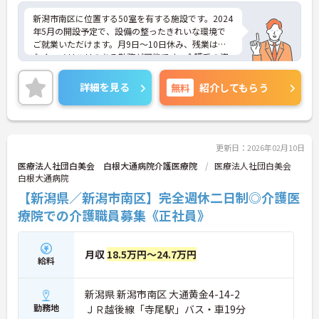
新潟市南区に位置する50室を有する施設です。2024
年5月の開設予定で、設備の整ったきれいな環境で
ご就業いただけます。月9日～10日休み、残業は少
なく、メリハリのある勤務が可能です。介護系の資
格がない方も相談できます。ご興味のある方には、
面接対策ポイントなど、さらに詳細をお話しいたし
詳細を見る
無料
紹介してもらう
ますのでお気軽にご相談ください！
更新日：2026年02月10日
医療法人社団白美会 白根大通病院介護医療院
医療法人社団白美会
白根大通病院
【新潟県／新潟市南区】完全週休二日制◎介護医
療院での介護職員募集《正社員》
月収
18.5万円～24.7万円
給料
新潟県 新潟市南区 大通黄金4-14-2
勤務地
ＪＲ越後線「寺尾駅」バス・車19分