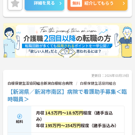
なるため夜勤が初めての方も安心して就業する事が
詳細を見る
無料
紹介してもらう
出来ます。ご興味ある方には面接対策ポイントな
ど、さらに詳しい詳細をお話いたしますのでお気軽
にご相談ください。
更新日：2026年03月19日
白根保健生活協同組合新潟白根総合病院
白根保健生活協同組合
【新潟県／新潟市南区】病院で看護助手募集＜臨
時職員＞
月収
14.5万円～18.9万円
程度（諸手当込
み）
給料
年収
195万円～254万円
程度（諸手当込み）