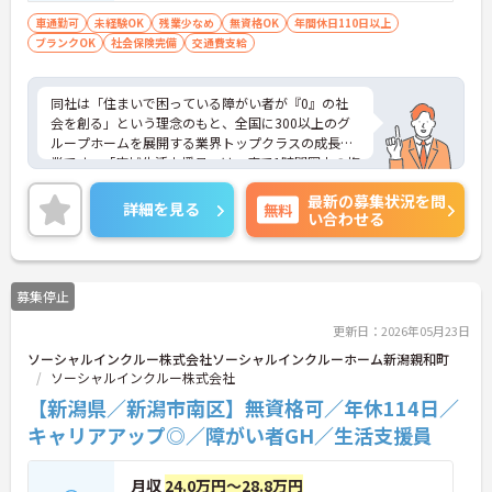
者福祉に関する経験をお持ちの方大歓迎
車通勤可
未経験OK
残業少なめ
無資格OK
年間休日110日以上
ブランクOK
社会保険完備
交通費支給
同社は「住まいで困っている障がい者が『0』の社
会を創る」という理念のもと、全国に300以上のグ
ループホームを展開する業界トップクラスの成長企
業です。「広域生活支援員」は、車で1時間圏内の複
数施設を横断的に担当し、現場支援とパートスタッ
最新の募集状況を問
フのサポートを行うハイクラスなポジションです。
詳細を見る
無料
い合わせる
最新設備とバリアフリーが完備され、スタッフの身
体的負担が少なく、広域手当5万円が付与されるこ
とで高い給与水準を実現しています。年間休日114
日の確保や、献立・レシピの完全標準化による業務
募集停止
効率化など、ワークライフバランスを保ちながら定
年70歳まで長期的に活躍できる制度が盤石に整って
更新日：2026年05月23日
います。複数施設を経験することで培われるマネジ
ソーシャルインクルー株式会社ソーシャルインクルーホーム新潟親和町
メント視点は、将来的なエリアマネージャーへのキ
ソーシャルインクルー株式会社
ャリアアップにも直結しており、最新の環境で専門
性を発揮したいプロフェッショナルの方にお勧めで
【新潟県／新潟市南区】無資格可／年休114日／
す。
キャリアアップ◎／障がい者GH／生活支援員
★おすすめPOINT★
・広域支援員として複数のホームを巡るため、各ホ
月収
24.0万円～28.8万円