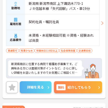
新潟県 新潟市南区 上下諏訪木770-1
勤務地
ＪＲ信越本線「矢代田駅」バス・車19分
契約社員・嘱託社員
雇用形態
未資格・未経験相談可能 ※資格・経験あれ
応募要件
ば尚良
車通勤可
残業少なめ
年間休日110日以上
社会保険完備
交通費支給
新潟県南区に位置する病院で看護助手募集です。ご
興味ある方には面接対策ポイントなど、さらに詳し
い詳細をお話いたしますのでお気軽にご相談くださ
い。
詳細を見る
無料
紹介してもらう