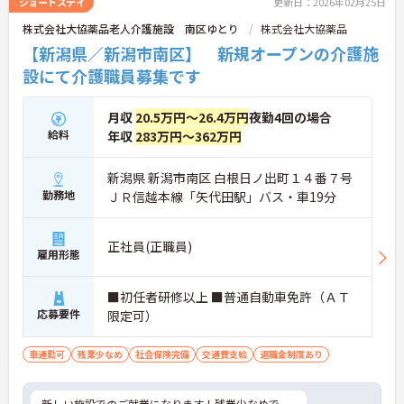
ショートステイ
更新日：2026年02月25日
株式会社大協薬品老人介護施設 南区ゆとり
株式会社大協薬品
【新潟県／新潟市南区】 新規オープンの介護施
設にて介護職員募集です
月収
20.5万円～26.4万円
夜勤4回の場合
給料
年収
283万円～362万円
新潟県 新潟市南区 白根日ノ出町１４番７号
勤務地
ＪＲ信越本線「矢代田駅」バス・車19分
正社員(正職員)
雇用形態
■初任者研修以上 ■普通自動車免許（ＡＴ
応募要件
限定可）
車通勤可
残業少なめ
社会保険完備
交通費支給
退職金制度あり
新しい施設でのご就業になります！残業少なめで、