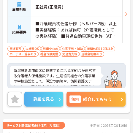
正社員(正職員)
雇用形態
■介護職員初任者研修（ヘルパー2級）以上
■実務経験：あれば尚可（介護職員として
応募要件
の実務経験） ■普通自動車運転免許（AT限
定可）：あれば尚可
車通勤可
未経験OK
残業少なめ
住宅手当・補助
年間休日110日以上
ボーナス・賞与あり
社会保険完備
交通費支給
退職金制度あり
新潟県新潟市南区に位置する生活協同組合が運営す
る介護老人保健施設です。生活協同組合の介護事業
の中核施設として、併設の病院や、訪問看護ステー
ション、在宅介護支援センターとも緊密な連携を図
り、医療と介護の支援を行なっています。ご興味あ
る方には、面接対策ポイントなど、さらに詳細をお
詳細を見る
無料
紹介してもらう
話しいたしますのでお気軽にご相談ください。
サービス付き高齢者向け住宅（サ高住）
更新日：2026年02月10日