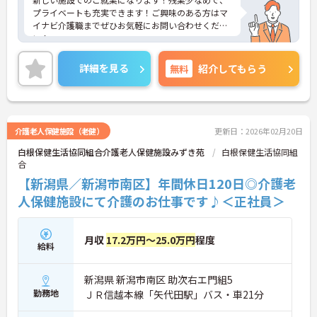
プライベートも充実できます！ご興味のある方はマ
イナビ介護職までぜひお気軽にお問い合わせくださ
い！
詳細を見る
無料
紹介してもらう
介護老人保健施設（老健）
更新日：2026年02月20日
白根保健生活協同組合介護老人保健施設みずき苑
白根保健生活協同組
合
【新潟県／新潟市南区】年間休日120日◎介護老
人保健施設にて介護のお仕事です♪＜正社員＞
月収
17.2万円～25.0万円
程度
給料
新潟県 新潟市南区 助次右エ門組5
勤務地
ＪＲ信越本線「矢代田駅」バス・車21分