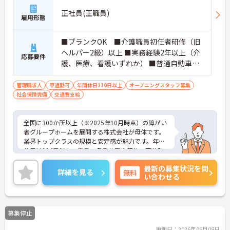
正社員(正職員)
雇用形態
■ブランクOK ■介護職員初任者研修（旧
ヘルパー2級）以上 ■実務経験2年以上（介
応募要件
護、医療、看護いずれか） ■普通自動車運
転免許(AT限定可) ※管理業務に就かれて
いた方歓迎
管理職求人
車通勤可
年間休日110日以上
オープニングスタッフ募集
社会保険完備
交通費支給
全国に300か所以上（※2025年10月時点）の障がい
者グループホームを展開する株式会社が母体です。
業界トップクラスの規模と安定感が魅力です。年間
休日は114日以上、夏季・冬季休暇や産休・育休制
度もしっかり整っており、プライベートとの両立も
最新の募集状況を問
可能。これまでのご経験を活かし、新しいキャリア
詳細を見る
無料
い合わせる
を築きたい方、ぜひご応募ください。20代から60代
まで、幅広い年代の方が活躍できる職場です。ご興
味のある方は詳細等をお伝えしますので、お気軽に
お問い合わせください。
募集停止
更新日：2026年06月08日