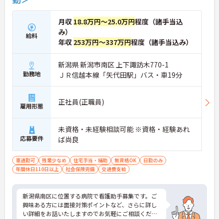
月収
18.8万円～25.0万円
程度（諸手当込
み）
給料
年収
253万円～337万円
程度（諸手当込み）
新潟県 新潟市南区 上下諏訪木770-1
勤務地
ＪＲ信越本線「矢代田駅」バス・車19分
正社員(正職員)
雇用形態
未資格・未経験相談可能 ※資格・経験あれ
応募要件
ば尚良
車通勤可
残業少なめ
住宅手当・補助
無資格OK
日勤のみ
年間休日110日以上
社会保険完備
交通費支給
新潟県南区に位置する病院で看護助手募集です。ご
興味ある方には面接対策ポイントなど、さらに詳し
い詳細をお話いたしますのでお気軽にご相談くださ