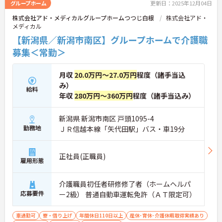
グループホーム
更新日：2025年12月04日
株式会社アド・メディカルグループホームつつじ白根
株式会社アド・
メディカル
【新潟県／新潟市南区】グループホームで介護職
募集＜常勤＞
月収
20.0万円～27.0万円
程度（諸手当込
み）
給料
年収
280万円～360万円
程度（諸手当込み）
新潟県 新潟市南区 戸頭1095-4
勤務地
ＪＲ信越本線「矢代田駅」バス・車19分
正社員(正職員)
雇用形態
介護職員初任者研修修了者（ホームヘルパ
応募要件
ー2級） 普通自動車運転免許（ＡＴ限定可）
車通勤可
寮・借り上げ
年間休日110日以上
産休･育休･介護休暇取得実績あり