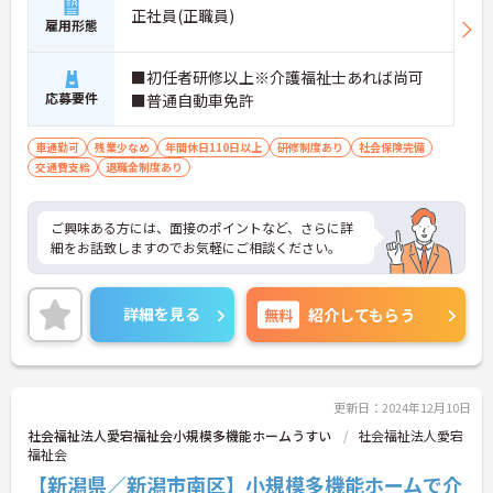
正社員(正職員)
雇用形態
■初任者研修以上※介護福祉士あれば尚可
応募要件
■普通自動車免許
車通勤可
残業少なめ
年間休日110日以上
研修制度あり
社会保険完備
交通費支給
退職金制度あり
ご興味ある方には、面接のポイントなど、さらに詳
細をお話致しますのでお気軽にご相談ください。
詳細を見る
無料
紹介してもらう
更新日：2024年12月10日
社会福祉法人愛宕福祉会小規模多機能ホームうすい
社会福祉法人愛宕
福祉会
【新潟県／新潟市南区】小規模多機能ホームで介