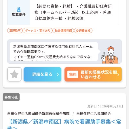
ポートが可能です。施設も専用設計で働きやすく、
【必要な資格・経験】 ・介護職員初任者研
ご自身の理想とする福祉を実践できる環境が整って
修（ホームヘルパー2級） 以上必須 ・普通
応募要件
います。
自動車免許一種 ・経験必須
車通勤可
ボーナス・賞与あり
社会保険完備
交通費支給
新潟県新潟市南区に位置する住宅型有料老人ホーム
での介護職募集です。
マイカー通勤OKかつ交通費支給ありなので様々な通
勤手段から検討いただけます。
ご興味のある方はご面接のポイントお伝えしますの
最新の募集状況を問
でご気軽にお問合せください。
詳細を見る
無料
い合わせる
募集停止
更新日：2026年03月19日
白根保健生活協同組合新潟白根総合病院
白根保健生活協同組合
【新潟県／新潟市南区】病院で看護助手募集＜常
勤＞