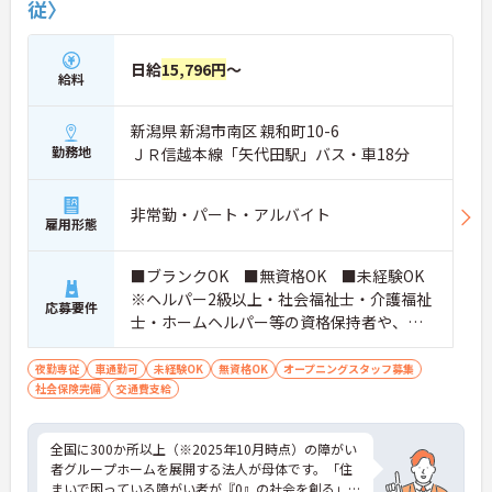
従〉
日給
15,796円
～
給料
新潟県 新潟市南区 親和町10-6
勤務地
ＪＲ信越本線「矢代田駅」バス・車18分
非常勤・パート・アルバイト
雇用形態
■ブランクOK ■無資格OK ■未経験OK
※ヘルパー2級以上・社会福祉士・介護福祉
応募要件
士・ホームヘルパー等の資格保持者や、福
祉系業務経験者、障害者支援施設経験者、
生活支援員、障害者支援員、就労支援員、
夜勤専従
車通勤可
未経験OK
無資格OK
オープニングスタッフ募集
社会保険完備
交通費支給
生活相談員等の経験歓迎
全国に300か所以上（※2025年10月時点）の障がい
者グループホームを展開する法人が母体です。「住
まいで困っている障がい者が『0』の社会を創る」