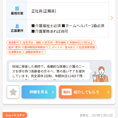
正社員(正職員)
雇用形態
■介護福祉士必須 ■ホームヘルパー1級必須
応募要件
■介護業務あれば尚可
車通勤可
住宅手当・補助
託児所・育児補助
年間休日110日以上
産休･育休･介護休暇取得実績あり
ボーナス・賞与あり
社会保険完備
交通費支給
退職金制度あり
地域に根差した病院で、長期的な医療と介護のニー
ズを併せ持つ高齢者の方々へ、質の高いケアを提供
しています。完全週休2日制、年間休日124日で残業
なし！仕事とプライベートを両立したい方にピッタ
リです。賞与年2回、各種手当、退職金制度など福利
厚生も充実！長く安定して働ける環境です。経験者
詳細を見る
無料
紹介してもらう
の方は優遇いたしますので、ぜひご応募ください。
ショートステイ
更新日：2025年11月21日