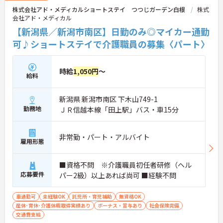
株式会社アド・メディカルショートステイ つつじガーデン白根
株式
会社アド・メディカル
【新潟県／新潟市南区】日勤のみ◎マイカー通勤
可♪ショートステイで介護職員の募集〈パート〉
時給
1,050円
～
給料
新潟県 新潟市南区 下木山749-1
勤務地
ＪＲ信越本線「田上駅」バス・車15分
非常勤・パート・アルバイト
雇用形態
■資格不問 ※介護職員初任者研修（ヘル
応募要件
パー2級）以上あれば尚可 ■経験不問
車通勤可
未経験OK
託児所・育児補助
無資格OK
産休･育休･介護休暇取得実績あり
ボーナス・賞与あり
社会保険完備
交通費支給