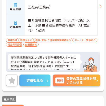
正社員(正職員)
雇用形態
■介護職員初任者研修（ヘルパー2級）以
上：必須 ■普通自動車運転免許（AT限定
応募要件
可）：必須
車通勤可
残業少なめ
産休･育休･介護休暇取得実績あり
ボーナス・賞与あり
社会保険完備
交通費支給
新潟県新潟市南区に位置する特別養護老人ホームに
おける介護職員の募集です。定員100名（ユニット
型個室40名、従来型多床室60名）の施設です。
研修制度があり、働きながらスキルアップが目指せ
る環境です。また、マイカー通勤が可能です。通勤
最新の募集状況を問
が苦になりません。
詳細を見る
無料
い合わせる
ご興味のある方には、面接対策ポイントなど、さら
に詳細をご案内しますのでお気軽にご相談くださ
い！
募集停止