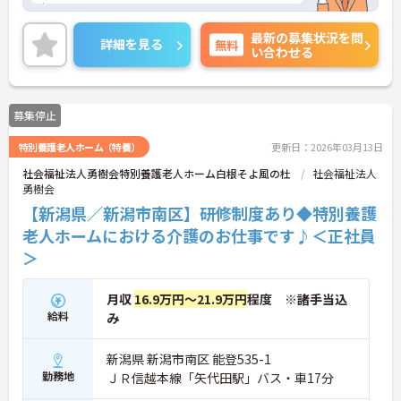
い。
最新の募集状況を問
詳細を見る
無料
い合わせる
募集停止
特別養護老人ホーム（特養）
更新日：2026年03月13日
社会福祉法人勇樹会特別養護老人ホーム白根そよ風の杜
社会福祉法人
勇樹会
【新潟県／新潟市南区】研修制度あり◆特別養護
老人ホームにおける介護のお仕事です♪＜正社員
＞
月収
16.9万円～21.9万円
程度 ※諸手当込
給料
み
新潟県 新潟市南区 能登535-1
勤務地
ＪＲ信越本線「矢代田駅」バス・車17分