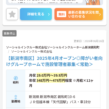
という理念のもと、安定した基盤でご利用者様の自
立を支援しています。週1日からの勤務が可能で、W
最新の募集状況を問
ワークや扶養内での勤務も歓迎しており、ご自身の
詳細を見る
無料
い合わせる
ペースで働けます。20代から60代まで幅広い世代が
活躍中で、未経験や無資格の方でも安心してスター
トできるよう、先輩スタッフが丁寧にサポートしま
す。昇給の機会は年2回あり、頑張りが評価される環
募集停止
境です。正社員登用制度や産休・育休制度も整って
いるため、ライフステージに合わせて長く働き続け
更新日：2026年06月16日
られます。介護に挑戦したい方や、空いた時間を有
ソーシャルインクルー株式会社ソーシャルインクルーホーム新潟親和町
効活用したい方におすすめです。ご興味のある方は
ソーシャルインクルー株式会社
詳細等をお伝えしますので、お気軽にお問い合わせ
ください。
【新潟市南区】2025年4月オープン◎障がい者向
けグループホームで施設管理者募集＜常勤＞
月収
29.0万円～39.9万円
年収
348万円～479万円
程度 ※月給×12ヶ
給料
月
新潟県 新潟市南区 親和町10-6
勤務地
ＪＲ信越本線「矢代田駅」バス・車18分