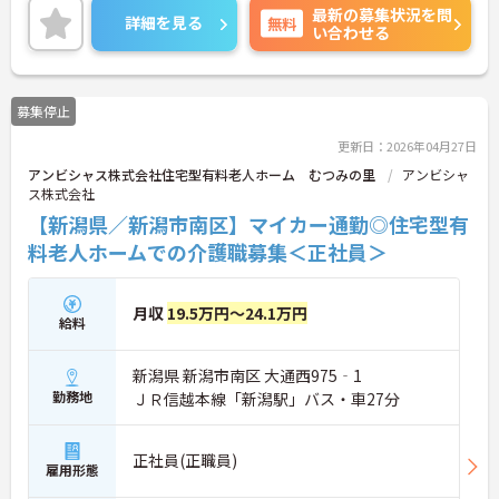
最新の募集状況を問
働ける環境が整っています。研修制度や外部勉強会
詳細を見る
無料
い合わせる
の受講支援もあり、スキルアップもしっかりサポー
ト。将来的には管理者やエリアマネージャーへのキ
ャリアアップも目指せます。20代から60代まで幅広
い年代のスタッフが活躍しており、和やかな雰囲気
募集停止
の職場です。介護経験を活かしたい方、福祉の資格
をお持ちの方、安定した法人でキャリアを築きたい
更新日：2026年04月27日
方におすすめです。
アンビシャス株式会社住宅型有料老人ホーム むつみの里
アンビシャ
ス株式会社
★おすすめPOINT★
・生活支援員からスタートし、サービス管理責任者
【新潟県／新潟市南区】マイカー通勤◎住宅型有
やエリアマネージャーへと続く明確なステップアッ
料老人ホームでの介護職募集＜正社員＞
プの道筋が用意されています。急成長中の企業であ
るためポストも豊富にあり、専門性を高めながらマ
ネジメント職への挑戦も視野に入れていただけま
月収
19.5万円～24.1万円
す。
給料
・年間休日114日、残業月平均10時間程度という就
業環境に加え、産前産後休暇や育児休暇制度がしっ
新潟県 新潟市南区 大通西975‐1
かりと整備されています。オンとオフの切り替えを
明確にし、心身ともに充実した状態で長くご活躍い
勤務地
ＪＲ信越本線「新潟駅」バス・車27分
ただけます。
・グループホーム一棟あたりの入居者様20名定員を
常時2～4名のスタッフで支援、国基準を上回る人員
正社員(正職員)
雇用形態
配置や夜間複数名体制が敷かれているため、業務に
追われることなくご利用者様のペースに合わせたサ