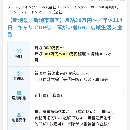
ソーシャルインクルー株式会社ソーシャルインクルーホーム新潟親和町
ソーシャルインクルー株式会社
【新潟県／新潟市南区】月給30万円～／年休114
日／キャリアUP◎／障がい者GH／広域生活支援
員
月収
30.0万円
～
年収
361万円～419万円
程度 ※月給×12ヶ
給料
月
新潟県 新潟市南区 親和町10-6
勤務地
ＪＲ信越本線「矢代田駅」バス・車18分
正社員(正職員)
雇用形態
■介護職経験2年以上（無資格可） ■福祉
資格有る方は未経験でも可 ■普通自動車
応募要件
免許(AT限定可) ※障がい者福祉の経験は
不問です。※実務経験2年以上の方、障がい