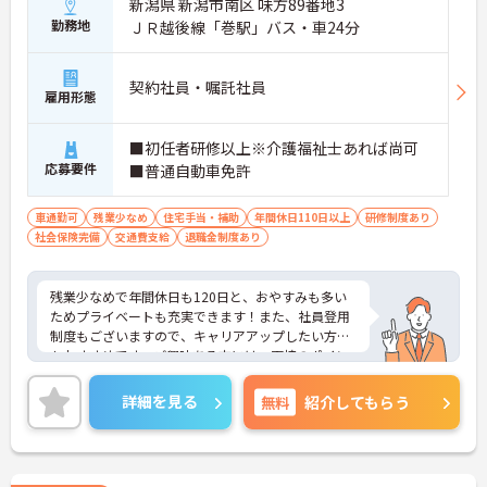
新潟県 新潟市南区 味方89番地3
勤務地
ＪＲ越後線「巻駅」バス・車24分
契約社員・嘱託社員
雇用形態
■初任者研修以上※介護福祉士あれば尚可
応募要件
■普通自動車免許
車通勤可
残業少なめ
住宅手当・補助
年間休日110日以上
研修制度あり
社会保険完備
交通費支給
退職金制度あり
残業少なめで年間休日も120日と、おやすみも多い
ためプライベートも充実できます！また、社員登用
制度もございますので、キャリアアップしたい方に
もおすすめです。ご興味ある方には、面接のポイン
トなど、さらに詳細をお話致しますのでお気軽にご
相談ください。
詳細を見る
無料
紹介してもらう