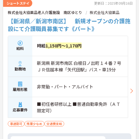
ショートステイ
更新日：2025年09月16日
株式会社大協薬品老人介護施設 南区ゆとり
株式会社大協薬品
【新潟県／新潟市南区】 新規オープンの介護施
設にて介護職員募集です《パート》
時給
1,150円～1,170円
給料
新潟県 新潟市南区 白根日ノ出町１４番７号
勤務地
ＪＲ信越本線「矢代田駅」バス・車19分
非常勤・パート・アルバイト
雇用形態
■初任者研修以上 ■普通自動車免許（ＡＴ
応募要件
限定可）
車通勤可
残業少なめ
交通費支給