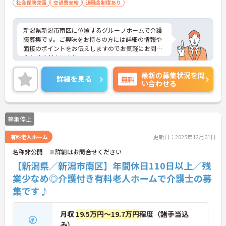
社会保険完備
交通費支給
退職金制度あり
新潟県新潟市南区に位置するグループホームで介護
職募集です。ご興味をお持ちの方には詳細の情報や
面接のポイントをお伝えしますのでお気軽にお問い
合わせくださいませ。
最新の募集状況を問
詳細を見る
無料
い合わせる
募集停止
有料老人ホーム
更新日：2025年12月01日
名称非公開 ※詳細はお問合せください
【新潟県／新潟市南区】年間休日110日以上／残
業少なめ◎介護付き有料老人ホームで介護士の募
集です♪
月収
19.5万円～19.7万円
程度（諸手当込
み）