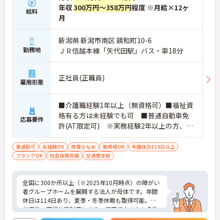
ームのパートスタッフの教育やサポートにも携わる
年収
300万円～358万円
程度 ※月給×12ヶ
給料
ことができ、現場の介助業務にとどまらず、施設運
月
営や人材育成の視点を養うことで、将来のエリアマ
ネージャー候補としてのステップアップに直結しま
す。
新潟県 新潟市南区 親和町10-6
・定年70歳、再雇用75歳までという業界屈指の制度
勤務地
ＪＲ信越本線「矢代田駅」バス・車18分
があり、20代から60代まで幅広い年代が活躍してい
ます。年間休日も114日確保されているため、無理
なく長期的なキャリアを築いていただけます。
正社員(正職員)
雇用形態
・全施設がバリアフリー設計かつ最新設備を備えて
おり、清潔感にあふれた美しい環境です。ハード面
に加え、ソフト面でも「献立の事前決定・レシピ完
■介護職経験1年以上（無資格可）■福祉資
備」により現場の負担が大幅に軽減されています。
格有る方は未経験でも可 ■普通自動車免
ご利用者様の安全性はもちろん、働くスタッフにと
応募要件
許(AT限定可) ※実務経験2年以上の方、障
っても身体的負担が少なく、高いモチベーションを
保って業務に集中できます。
がい者福祉に関する経験をお持ちの方大歓
迎
車通勤可
未経験OK
残業少なめ
無資格OK
年間休日110日以上
ブランクOK
社会保険完備
交通費支給
全国に300か所以上（※2025年10月時点）の障がい
者グループホームを展開する法人が母体です。年間
休日は114日あり、夏季・冬季休暇も取得可能。産
前産後・育児休暇制度もあり、子育て中の方も多数
活躍中で、ワークライフバランスを大切にしながら