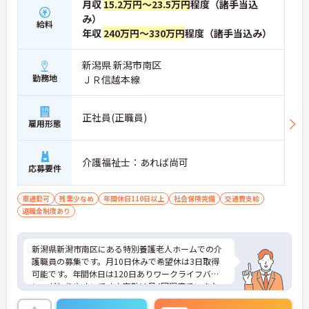
月収
15.2万円～23.5万円
程度（諸手当込
み）
給料
年収
240万円～330万円
程度（諸手当込み）
新潟県 新潟市南区
勤務地
ＪＲ信越本線
正社員(正職員)
雇用形態
介護福祉士：あれば尚可
応募要件
車通勤可
残業少なめ
年間休日110日以上
社会保険完備
交通費支給
退職金制度あり
新潟県新潟市南区にある特別養護老人ホームでの介
護職員の募集です。月10日休みで希望休は3日取得
可能です。年間休日は120日ありワークライフバラ
ンスがとりやすいです♪夜勤は月4回程度でいきな
り入るわけではなく業務に十分慣れてからの勤務に