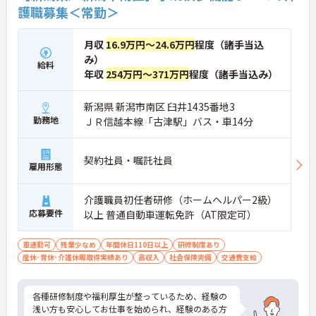
護職募集＜常勤＞
月収
16.9万円～24.6万円
程度（諸手当込
み）
給料
年収
254万円～371万円
程度（諸手当込み）
新潟県 新潟市南区 臼井1435番地3
勤務地
ＪＲ信越本線「古津駅」バス・車14分
契約社員・嘱託社員
雇用形態
介護職員初任者研修（ホームヘルパー2級）
応募要件
以上 普通自動車運転免許（AT限定可）
車通勤可
残業少なめ
年間休日110日以上
研修制度あり
産休･育休･介護休暇取得実績あり
高収入
社会保険完備
交通費支給
各種研修制度や福利厚生が整っているため、経験の
浅い方も安心してお仕事を始められ、経験のある方