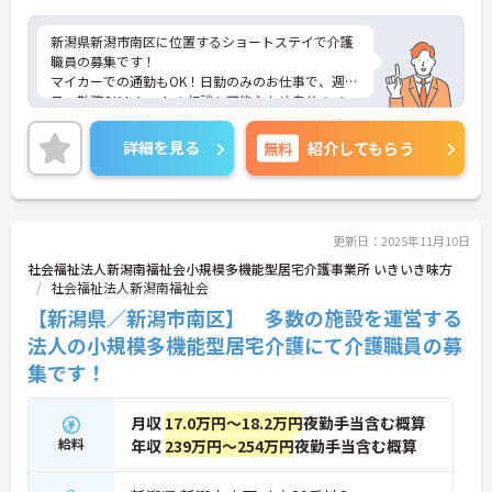
新潟県新潟市南区に位置するショートステイで介護
職員の募集です！
マイカーでの通勤もOK！日勤のみのお仕事で、週3
日～勤務OK！シフトの相談も可能なため自分のペー
スで働くことができます！昇給や賞与制度があり、
頑張りが評価されてしっかりと還元されます。丁寧
詳細を見る
無料
紹介してもらう
な研修とフォロー体制で、経験に関わらず安心して
スタートできます。
こちらの求人にご興味がございましたら面接のポイ
ントもお伝えしますので是非ご応募お待ちしており
ます。
更新日：2025年11月10日
社会福祉法人新潟南福祉会小規模多機能型居宅介護事業所 いきいき味方
社会福祉法人新潟南福祉会
【新潟県／新潟市南区】 多数の施設を運営する
法人の小規模多機能型居宅介護にて介護職員の募
集です！
月収
17.0万円～18.2万円
夜勤手当含む概算
給料
年収
239万円～254万円
夜勤手当含む概算