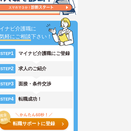
イナビ介護職に
気軽にご相談
下さい！
1
マイナビ介護職にご登録
STEP
2
求人のご紹介
STEP
3
面接・条件交渉
STEP
4
転職成功！
STEP
転職サポートに登録