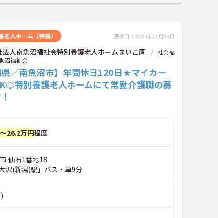
護老人ホーム（特養）
更新日：2026年01月22日
祉法人南魚沼福祉会特別養護老人ホームまいこ園
社会福
魚沼福祉会
潟県／南魚沼市】年間休日120日★マイカー
OK◎特別養護老人ホームにて常勤介護職の募
す！
円～26.2万円
程度
市 仙石1番地18
大沢(新潟)駅」バス・車9分
)