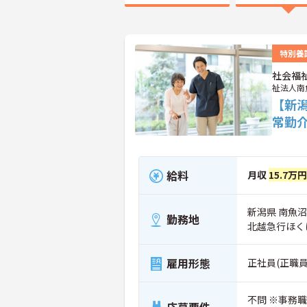
特別養
社会福
祉法人南
【新
常勤
給料
月収
15.7万
新潟県 南魚沼
勤務地
北越急行ほく
雇用形態
正社員(正職員
不問 ※事務