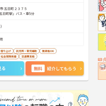
沼市 五日町２３７５
五日町駅」バス・車5分
)
問
・借り上げ
託児所・育児補助
無資格OK
社会保険完備
交通費支給
見る
無料
紹介してもらう