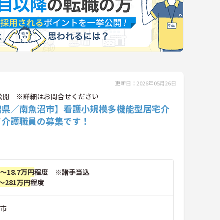
更新日：2026年05月26日
公開 ※詳細はお問合せください
潟県／南魚沼市】看護小規模多機能型居宅介
て介護職員の募集です！
円～18.7万円
程度 ※諸手当込
～281万円
程度
沼市