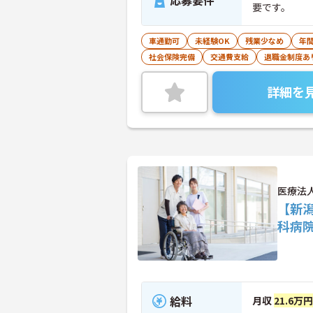
応募要件
要です。
車通勤可
未経験OK
残業少なめ
年間
社会保険完備
交通費支給
退職金制度あ
詳細を
医療法
【新潟
科病
給料
月収
21.6万