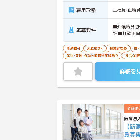
雇用形態
正社員(正職員
■介護職員初
応募要件
許 ■経験不
車通勤可
未経験OK
残業少なめ
寮
産休･育休･介護休暇取得実績あり
社会保険
詳細を
介護老
医療法
【新
員募