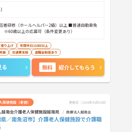
)
任者研修（ホールヘルパー2級）以上 ■普通自動車免
問 ※60歳以上の応募可（条件変更あり）
・借り上げ
年間休日110日以上
完備
交通費支給
退職金制度あり
見る
無料
紹介してもらう
人保健施設（老健）
更新日：2026年05月26日
人越南会介護老人保健施設越南苑
医療法人越南会
潟県／南魚沼市】介護老人保健施設で介護職
集