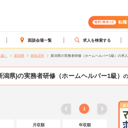
転職
無料!簡単1分
面談会場一覧
求人を検索する
1級）
新潟県
南魚沼市
新潟県の実務者研修（ホームヘルパー1級）の求
新潟県)の実務者研修（ホームヘルパー1級）
1
月収順
年収順