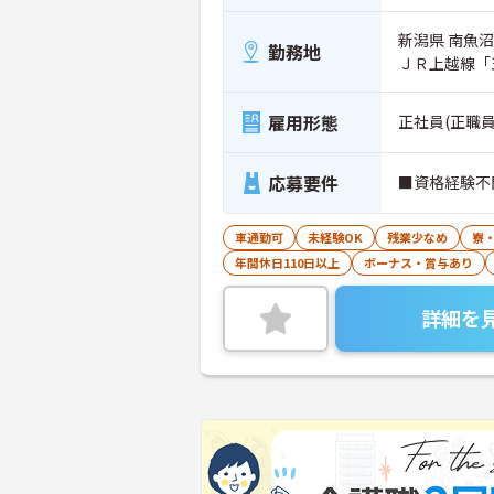
新潟県 南魚
勤務地
ＪＲ上越線「
雇用形態
正社員(正職員
応募要件
■資格経験不
車通勤可
未経験OK
残業少なめ
寮
年間休日110日以上
ボーナス・賞与あり
詳細を