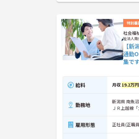
特別養
社会福
祉法人南
【新
通勤
集で
給料
月収
19.2万
新潟県 南魚沼
勤務地
ＪＲ上越線「
雇用形態
正社員(正職員