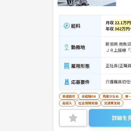
月収
22.1万
給料
年収
362万円
新潟県 南魚沼
勤務地
ＪＲ上越線「
雇用形態
正社員(正職員
応募要件
介護職員初任
車通勤可
未経験OK
残業少なめ
寮
高収入
社会保険完備
交通費支給
詳細を