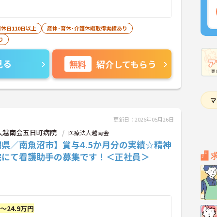
休日110日以上
産休･育休･介護休暇取得実績あり
り
見る
無料
紹介してもらう
更新日：2026年05月26日
人越南会五日町病院
医療法人越南会
県／南魚沼市】賞与4.5か月分の実績☆精神
院にて看護助手の募集です！＜正社員＞
円～24.9万円