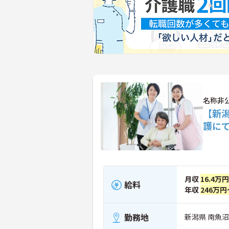
名称非
【新
護に
月収
16.4万
給料
年収
246万円
勤務地
新潟県 南魚