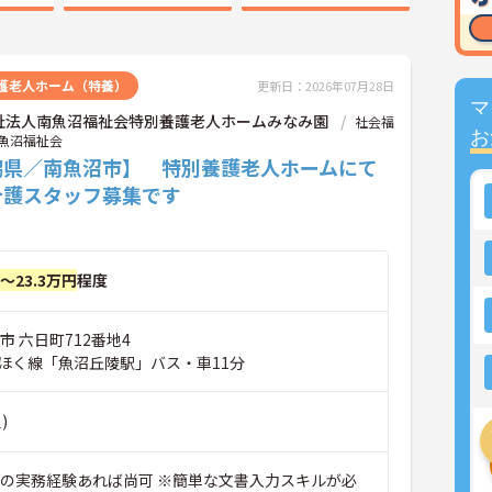
護老人ホーム（特養）
更新日：2026年07月28日
マ
祉法人南魚沼福祉会特別養護老人ホームみなみ園
社会福
お
魚沼福祉会
潟県／南魚沼市】 特別養護老人ホームにて
介護スタッフ募集です
円～23.3万円
程度
市 六日町712番地4
ほく線「魚沼丘陵駅」バス・車11分
)
職の実務経験あれば尚可 ※簡単な文書入力スキルが必