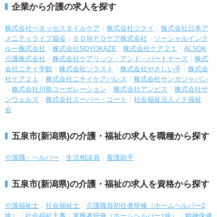
企業から介護の求人を探す
株式会社ベネッセスタイルケア
株式会社ツクイ
株式会社日本ア
メニティライフ協会
ＳＯＭＰＯケア株式会社
ソーシャルインク
ルー株式会社
株式会社SOYOKAZE
株式会社ケア２１
ALSOK
介護株式会社
株式会社ケアリッツ・アンド・パートナーズ
株式
会社ニチイ学館
株式会社ソラスト
株式会社やさしい手
株式会
社ケア２１
株式会社ニチイケアパレス
株式会社サンガジャパン
株式会社川島コーポレーション
株式会社アンビス
株式会社サ
ンウェルズ
株式会社スーパー・コート
社会福祉法人ノテ福祉
会
五泉市(新潟県)の介護・福祉の求人を職種から探す
介護職・ヘルパー
生活相談員
看護助手
五泉市(新潟県)の介護・福祉の求人を資格から探す
介護福祉士
社会福祉士
介護職員初任者研修（ホームヘルパー2
級）
社会福祉主事
実務者研修（ホームヘルパー1級）
精神保健