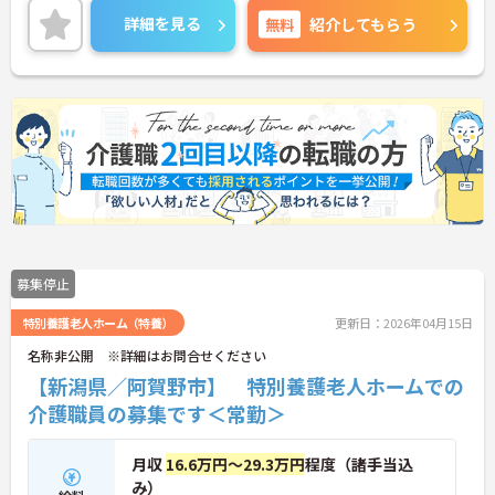
細をお話致しますのでお気軽にご相談ください。
詳細を見る
無料
紹介してもらう
募集停止
特別養護老人ホーム（特養）
更新日：2026年04月15日
名称非公開 ※詳細はお問合せください
【新潟県／阿賀野市】 特別養護老人ホームでの
介護職員の募集です＜常勤＞
月収
16.6万円～29.3万円
程度（諸手当込
み）