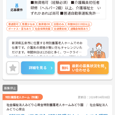
■無資格可（経験必須） ■介護職員初任者
研修（ヘルパー2級）以上、介護福祉士 い
応募要件
ずれかあれば尚可 ■普通自動車運転免許必
須（ＡＴ限定可）
車通勤可
残業少なめ
無資格OK
日勤のみ
年間休日110日以上
ボーナス・賞与あり
社会保険完備
交通費支給
退職金制度あり
新潟県五泉市に位置する特別養護老人ホームでのお
仕事です。介護系の資格が無い方もチャレンジいた
だけます。年間休日は125日と多く、ワークライフ
バランスを重視した働き方も叶います。ご興味のあ
る方には、面接対策ポイントなど、さらに詳細をお
最新の募集状況を問
話ししますのでお気軽にご相談ください！
詳細を見る
無料
い合わせる
募集停止
特別養護老人ホーム（特養）
更新日：2026年04月08日
社会福祉法人みどり心育会特別養護老人ホームみどり園
社会福祉法人
みどり心育会