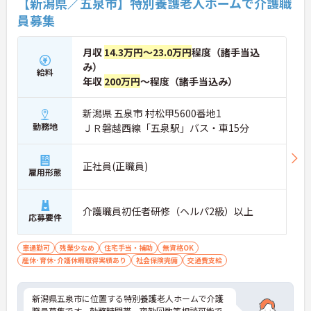
【新潟県／五泉市】特別養護老人ホームで介護職
員募集
月収
14.3万円～23.0万円
程度（諸手当込
み）
給料
年収
200万円
～程度（諸手当込み）
新潟県 五泉市 村松甲5600番地1
勤務地
ＪＲ磐越西線「五泉駅」バス・車15分
正社員(正職員)
雇用形態
介護職員初任者研修（ヘルパ2級）以上
応募要件
車通勤可
残業少なめ
住宅手当・補助
無資格OK
産休･育休･介護休暇取得実績あり
社会保険完備
交通費支給
新潟県五泉市に位置する特別養護老人ホームで介護
職員募集です。勤務時間帯、夜勤回数等相談可能で