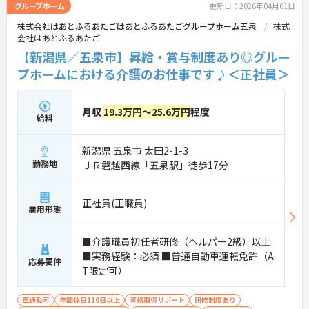
グループホーム
更新日：2026年04月01日
株式会社はあとふるあたごはあとふるあたごグループホーム五泉
株式
会社はあとふるあたご
【新潟県／五泉市】昇給・賞与制度あり◎グルー
プホームにおける介護のお仕事です♪＜正社員＞
月収
19.3万円～25.6万円
程度
給料
新潟県 五泉市 太田2-1-3
勤務地
ＪＲ磐越西線「五泉駅」徒歩17分
正社員(正職員)
雇用形態
■介護職員初任者研修（ヘルパー2級）以上
■実務経験：必須 ■普通自動車運転免許（A
応募要件
T限定可）
車通勤可
年間休日110日以上
資格取得サポート
研修制度あり