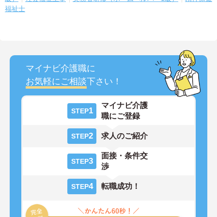
福祉士
マイナビ介護職に
お気軽にご相談
下さい！
マイナビ介護
1
STEP
職にご登録
2
求人のご紹介
STEP
面接・条件交
3
STEP
渉
4
転職成功！
STEP