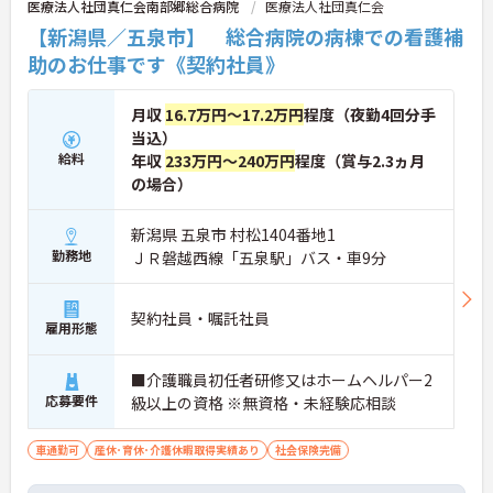
医療法人社団真仁会南部郷総合病院
医療法人社団真仁会
【新潟県／五泉市】 総合病院の病棟での看護補
助のお仕事です《契約社員》
月収
16.7万円～17.2万円
程度（夜勤4回分手
当込）
給料
年収
233万円～240万円
程度（賞与2.3ヵ月
の場合）
新潟県 五泉市 村松1404番地1
勤務地
ＪＲ磐越西線「五泉駅」バス・車9分
契約社員・嘱託社員
雇用形態
■介護職員初任者研修又はホームヘルパー2
応募要件
級以上の資格 ※無資格・未経験応相談
車通勤可
産休･育休･介護休暇取得実績あり
社会保険完備