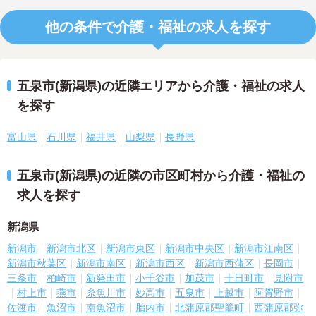
他の条件で介護・福祉の求人を探す
五泉市(新潟県)の近隣エリアから介護・福祉の求人
を探す
富山県
石川県
福井県
山梨県
長野県
五泉市(新潟県)の近隣の市区町村から介護・福祉の
求人を探す
新潟県
新潟市
新潟市北区
新潟市東区
新潟市中央区
新潟市江南区
新潟市秋葉区
新潟市南区
新潟市西区
新潟市西蒲区
長岡市
三条市
柏崎市
新発田市
小千谷市
加茂市
十日町市
見附市
村上市
燕市
糸魚川市
妙高市
五泉市
上越市
阿賀野市
佐渡市
魚沼市
南魚沼市
胎内市
北蒲原郡聖籠町
西蒲原郡弥