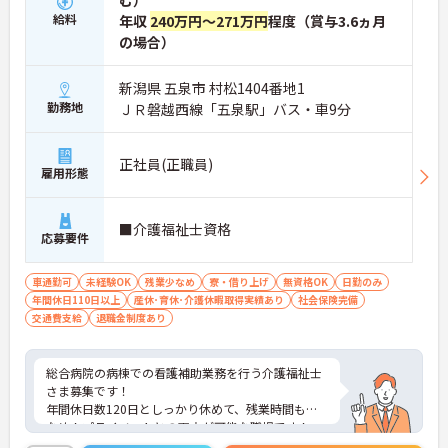
む）
給料
年収
240万円～271万円
程度（賞与3.6ヵ月
の場合）
新潟県 五泉市 村松1404番地1
勤務地
ＪＲ磐越西線「五泉駅」バス・車9分
正社員(正職員)
雇用形態
■介護福祉士資格
応募要件
車通勤可
未経験OK
残業少なめ
寮・借り上げ
無資格OK
日勤のみ
年間休日110日以上
産休･育休･介護休暇取得実績あり
社会保険完備
交通費支給
退職金制度あり
総合病院の病棟での看護補助業務を行う介護福祉士
さま募集です！
年間休日数120日としっかり休めて、残業時間も少
なめ！プライベートとの両立が可能な職場です！
ご興味ある方には、面接のポイントなど、さらに詳