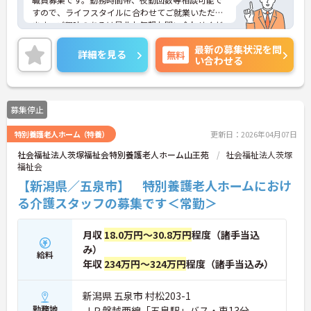
すので、ライフスタイルに合わせてご就業いただけ
ます。ご興味のあるは是非お気軽お問い合わせくだ
さい。
最新の募集状況を問
詳細を見る
無料
い合わせる
募集停止
特別養護老人ホーム（特養）
更新日：2026年04月07日
社会福祉法人茨塚福祉会特別養護老人ホーム山王苑
社会福祉法人茨塚
福祉会
【新潟県／五泉市】 特別養護老人ホームにおけ
る介護スタッフの募集です＜常勤＞
月収
18.0万円～30.8万円
程度（諸手当込
み）
給料
年収
234万円～324万円
程度（諸手当込み）
新潟県 五泉市 村松203-1
勤務地
ＪＲ磐越西線「五泉駅」バス・車13分