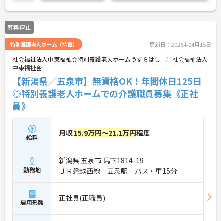
さらに詳しい詳細をお話いたしますのでお気軽にご
相談ください。
募集停止
特別養護老人ホーム（特養）
更新日：2026年04月15日
社会福祉法人中東福祉会特別養護老人ホームうずらはし
社会福祉法人
中東福祉会
【新潟県／五泉市】無資格OK！年間休日125日
◎特別養護老人ホームでの介護職員募集《正社
員》
月収
15.9万円～21.1万円
程度
給料
新潟県 五泉市 馬下1814-19
勤務地
ＪＲ磐越西線「五泉駅」バス・車15分
正社員(正職員)
雇用形態