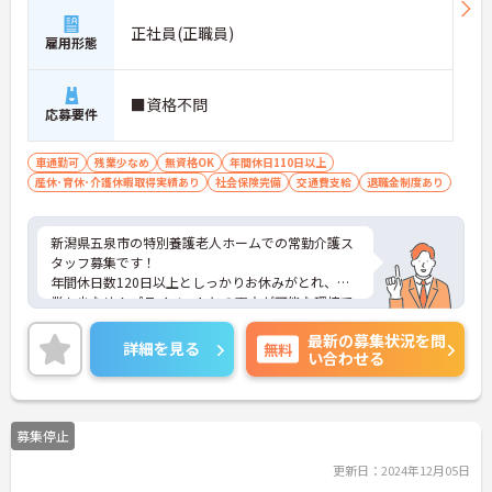
正社員(正職員)
雇用形態
■資格不問
応募要件
車通勤可
残業少なめ
無資格OK
年間休日110日以上
産休･育休･介護休暇取得実績あり
社会保険完備
交通費支給
退職金制度あり
新潟県五泉市の特別養護老人ホームでの常勤介護ス
タッフ募集です！
年間休日数120日以上としっかりお休みがとれ、残
業も少なめ！プライベートとの両立が可能な環境で
す！
最新の募集状況を問
ご興味ある方には、面接のポイントなど、さらに詳
詳細を見る
無料
い合わせる
細をお話致しますのでお気軽にご相談ください。
募集停止
更新日：2024年12月05日