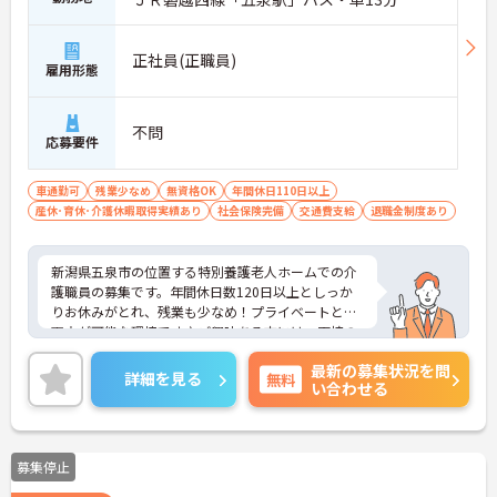
正社員(正職員)
雇用形態
不問
応募要件
車通勤可
残業少なめ
無資格OK
年間休日110日以上
産休･育休･介護休暇取得実績あり
社会保険完備
交通費支給
退職金制度あり
新潟県五泉市の位置する特別養護老人ホームでの介
護職員の募集です。年間休日数120日以上としっか
りお休みがとれ、残業も少なめ！プライベートとの
両立が可能な環境です♪ご興味ある方には、面接の
ポイントなど、さらに詳細をお話致しますのでお気
最新の募集状況を問
軽にご相談ください。
詳細を見る
無料
い合わせる
募集停止