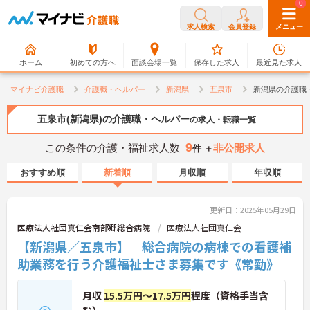
0
0
求人検索
会員登録
メニュー
ホーム
初めての方へ
面談会場一覧
保存した求人
最近見た求人
マイナビ介護職
介護職・ヘルパー
新潟県
五泉市
新潟県の介護職
五泉市(新潟県)の介護職・ヘルパー
の求人・転職一覧
9
この条件の介護・福祉求人数
非公開求人
件 ＋
おすすめ順
新着順
月収順
年収順
更新日：2025年05月29日
医療法人社団真仁会南部郷総合病院
医療法人社団真仁会
【新潟県／五泉市】 総合病院の病棟での看護補
助業務を行う介護福祉士さま募集です《常勤》
月収
15.5万円～17.5万円
程度（資格手当含