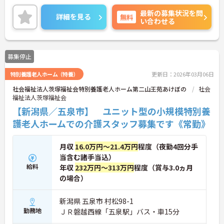
能な環境です！
最新の募集状況を問
ご興味ある方には、面接のポイントなど、さらに詳
詳細を見る
無料
い合わせる
細をお話致しますのでお気軽にご相談ください。
募集停止
特別養護老人ホーム（特養）
更新日：2026年03月06日
社会福祉法人茨塚福祉会特別養護老人ホーム第二山王苑あけぼの
社会
福祉法人茨塚福祉会
【新潟県／五泉市】 ユニット型の小規模特別養
護老人ホームでの介護スタッフ募集です《常勤》
月収
16.0万円～21.4万円
程度（夜勤4回分手
当含む諸手当込）
給料
年収
232万円～313万円
程度（賞与3.0ヵ月
の場合）
新潟県 五泉市 村松98-1
勤務地
ＪＲ磐越西線「五泉駅」バス・車15分