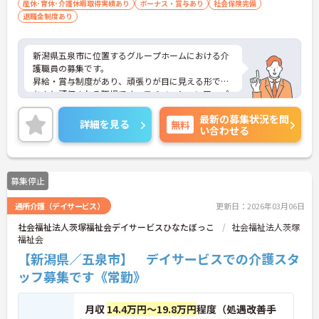
産休･育休･介護休暇取得実績あり
ボーナス・賞与あり
社会保険完備
退職金制度あり
新潟県五泉市に位置するグループホームにおける介
護職員の募集です。
昇給・賞与制度があり、頑張りが目に見える形でき
ちんと評価される職場です。モチベーションアップ
につながります。
最新の募集状況を問
ご興味のある方には、面接対策ポイントなど、さら
詳細を見る
無料
い合わせる
に詳細をご案内しますのでお気軽にご相談くださ
い！
募集停止
通所介護（デイサービス）
更新日：2026年03月06日
社会福祉法人茨塚福祉会デイサービスひなたぼっこ
社会福祉法人茨塚
福祉会
【新潟県／五泉市】 デイサービスでの介護スタ
ッフ募集です《常勤》
月収
14.4万円～19.8万円
程度（処遇改善手