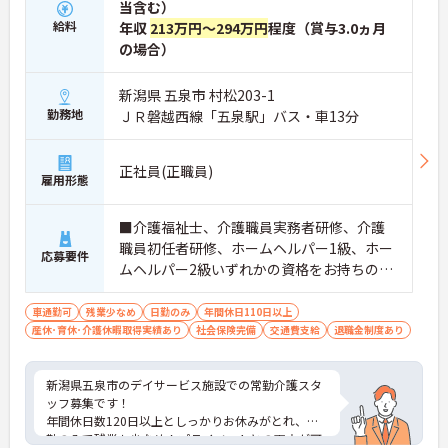
当含む）
給料
年収
213万円～294万円
程度（賞与3.0ヵ月
の場合）
新潟県 五泉市 村松203-1
勤務地
ＪＲ磐越西線「五泉駅」バス・車13分
正社員(正職員)
雇用形態
■介護福祉士、介護職員実務者研修、介護
職員初任者研修、ホームヘルパー1級、ホー
応募要件
ムヘルパー2級いずれかの資格をお持ちの方
※介護福祉士の方優遇
車通勤可
残業少なめ
日勤のみ
年間休日110日以上
産休･育休･介護休暇取得実績あり
社会保険完備
交通費支給
退職金制度あり
新潟県五泉市のデイサービス施設での常勤介護スタ
ッフ募集です！
年間休日数120日以上としっかりお休みがとれ、日
勤のみで残業も少なめ！プライベートとの両立が可