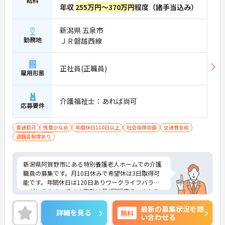
給料
年収
255万円～370万円
程度（諸手当込み）
新潟県 五泉市
勤務地
ＪＲ磐越西線
正社員(正職員)
雇用形態
介護福祉士：あれば尚可
応募要件
車通勤可
残業少なめ
年間休日110日以上
社会保険完備
交通費支給
退職金制度あり
新潟県阿賀野市にある特別養護老人ホームでの介護
職員の募集です。月10日休みで希望休は3日取得可
能です。年間休日は120日ありワークライフバラン
スがとりやすいです♪夜勤は月4回程度でいきなり
入るわけではなく業務に十分慣れてからの勤務にな
最新の募集状況を問
るため夜勤が初めての方も安心して就業する事が出
詳細を見る
無料
い合わせる
来ます。ご興味ある方には面接対策ポイントなど、