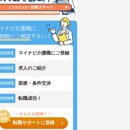
イナビ介護職に
気軽にご相談
下さい！
1
マイナビ介護職にご登録
STEP
2
求人のご紹介
STEP
3
面接・条件交渉
STEP
4
転職成功！
STEP
転職サポートに登録