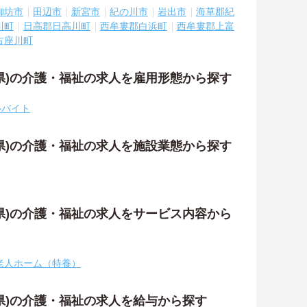
御坊市
田辺市
新宮市
紀の川市
岩出市
海草郡紀
川町
日高郡日高川町
西牟婁郡白浜町
西牟婁郡上富
古座川町
県)の介護・福祉の求人を雇用形態から探す
ルバイト
県)の介護・福祉の求人を施設業態から探す
県)の介護・福祉の求人をサービス内容から
老人ホーム（特養）
県)の介護・福祉の求人を給与から探す