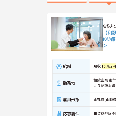
名称非
【和
K◎
＞
給料
月収
15.4万
和歌山県 東
勤務地
ＪＲ紀勢本線
雇用形態
正社員(正職員
応募要件
■資格経験不