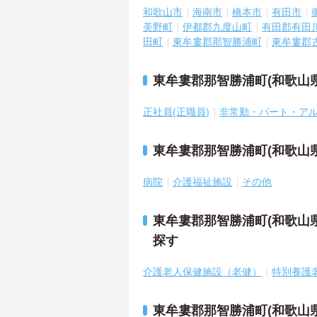
和歌山市
海南市
橋本市
有田市
美野町
伊都郡九度山町
有田郡有田
田町
東牟婁郡那智勝浦町
東牟婁郡
東牟婁郡那智勝浦町(和歌山
正社員(正職員)
非常勤・パート・ア
東牟婁郡那智勝浦町(和歌山
病院
介護福祉施設
その他
東牟婁郡那智勝浦町(和歌山
探す
介護老人保健施設（老健）
特別養護
東牟婁郡那智勝浦町(和歌山