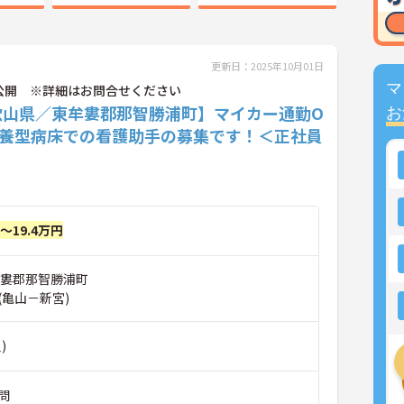
更新日：2025年10月01日
マ
公開 ※詳細はお問合せください
歌山県／東牟婁郡那智勝浦町】マイカー通勤O
お
療養型病床での看護助手の募集です！＜正社員
円～19.4万円
牟婁郡那智勝浦町
(亀山－新宮)
)
問