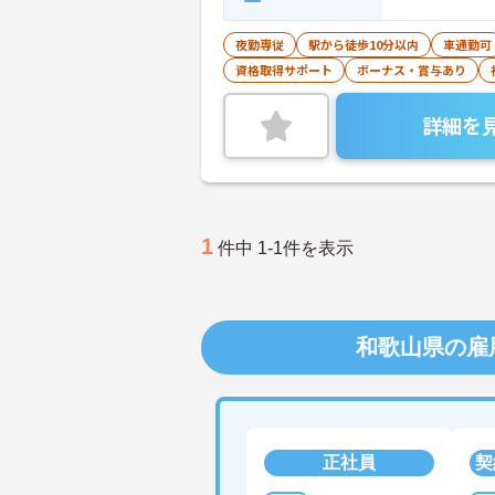
夜勤専従
駅から徒歩10分以内
車通勤可
資格取得サポート
ボーナス・賞与あり
詳細を
1
件中 1-1件を表示
和歌山県の雇
正社員
契