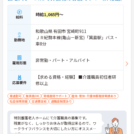
時給
1,065円
～
給料
和歌山県 有田市 宮崎町911
ＪＲ紀勢本線(亀山－新宮)「箕島駅」バス・
勤務地
車8分
非常勤・パート・アルバイト
雇用形態
【求める資格・経験】 ■介護職員初任者研
応募要件
修以上
車通勤可
無資格OK
資格取得サポート
産休･育休･介護休暇取得実績あり
社会保険完備
交通費支給
退職金制度あり
特別養護老人ホームにて介護職員の募集です。
残業がなく、しっかりお休みが取得出来るので、ワ
ークライフバランスを大切にしたい方にオススメで
す◎