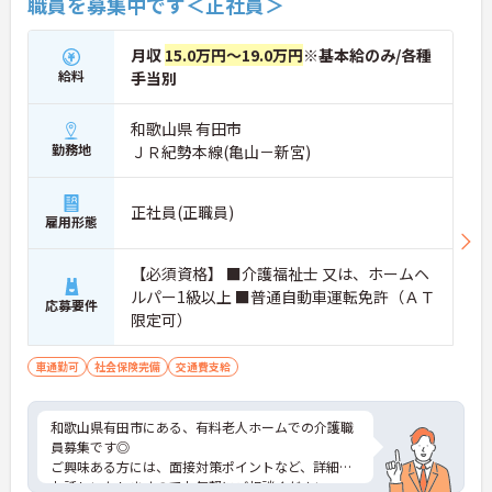
職員を募集中です＜正社員＞
月収
15.0万円～19.0万円
※基本給のみ/各種
給料
手当別
和歌山県 有田市
勤務地
ＪＲ紀勢本線(亀山－新宮)
正社員(正職員)
雇用形態
【必須資格】 ■介護福祉士 又は、ホームヘ
ルパー1級以上 ■普通自動車運転免許（ＡＴ
応募要件
限定可）
車通勤可
社会保険完備
交通費支給
和歌山県有田市にある、有料老人ホームでの介護職
員募集です◎
ご興味ある方には、面接対策ポイントなど、詳細を
お話しいたしますのでお気軽にご相談ください。