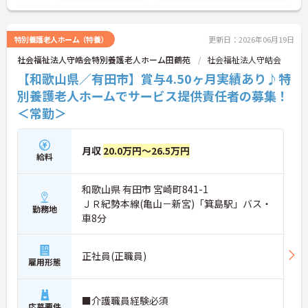
特別養護老人ホーム（特養）
更新日：2026年06月19日
社会福祉法人守皓会特別養護老人ホーム田鶴苑
社会福祉法人守皓会
【和歌山県／有田市】賞与4.50ヶ月実績あり♪特
別養護老人ホームでサービス提供責任者の募集！
＜常勤＞
月収
20.0万円～26.5万円
給料
和歌山県 有田市 宮崎町841-1
ＪＲ紀勢本線(亀山－新宮)「箕島駅」バス・
勤務地
車8分
正社員(正職員)
雇用形態
■介護職員経験必須
応募要件