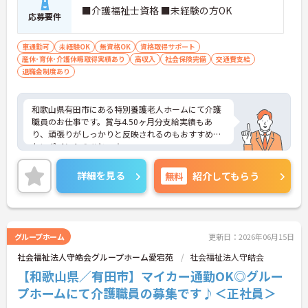
■介護福祉士資格 ■未経験の方OK
応募要件
車通勤可
未経験OK
無資格OK
資格取得サポート
産休･育休･介護休暇取得実績あり
高収入
社会保険完備
交通費支給
退職金制度あり
和歌山県有田市にある特別養護老人ホームにて介護
職員のお仕事です。賞与4.50ヶ月分支給実績もあ
り、頑張りがしっかりと反映されるのもおすすめし
たいポイントのひとつ☆
ご興味ある方には、面接対策ポイントなど、さらに
詳細をお話しいたしますのでお気軽にご相談くださ
詳細を見る
無料
紹介してもらう
い。
グループホーム
更新日：2026年06月15日
社会福祉法人守皓会グループホーム愛宕苑
社会福祉法人守皓会
【和歌山県／有田市】マイカー通勤OK◎グルー
プホームにて介護職員の募集です♪＜正社員＞