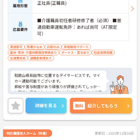
正社員(正職員)
雇用形態
■介護職員初任者研修修了者（必須） ■普
通自動車運転免許：あれば尚可（AT限定
応募要件
可）
車通勤可
残業少なめ
日勤のみ
資格取得サポート
産休･育休･介護休暇取得実績あり
ボーナス・賞与あり
社会保険完備
交通費支給
退職金制度あり
和歌山県有田市に位置するデイサービスです。マイ
カー通勤可能でございます。
昇給や賞与制度があり頑張りが評価されてしっかり
と職員に還元されます。賞与は計4.5ヶ月分の支給実
績と嬉しい高待遇です。
日勤のみで残業は月10時間程度ですので、勤務終了
詳細を見る
無料
紹介してもらう
後の予定も立てやすいです。
ご興味のある方には、面接対策ポイントなど、さら
に詳細をお話しいたしますのでお気軽にご相談くだ
さい！
特別養護老人ホーム（特養）
更新日：2025年11月26日