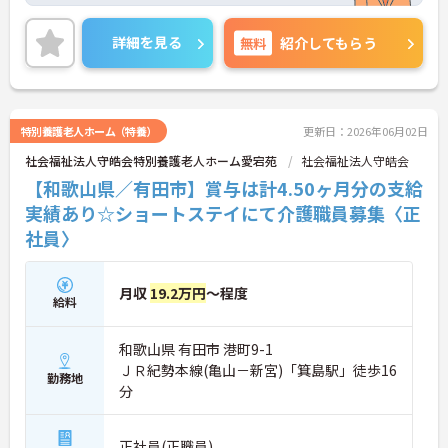
ご興味ある方には、面接対策ポイントなど、さらに
詳細をお話しいたしますのでお気軽にご相談くださ
詳細を見る
無料
紹介してもらう
い。
特別養護老人ホーム（特養）
更新日：2026年06月02日
社会福祉法人守皓会特別養護老人ホーム愛宕苑
社会福祉法人守皓会
【和歌山県／有田市】賞与は計4.50ヶ月分の支給
実績あり☆ショートステイにて介護職員募集〈正
社員〉
月収
19.2万円
～程度
給料
和歌山県 有田市 港町9-1
ＪＲ紀勢本線(亀山－新宮)「箕島駅」徒歩16
勤務地
分
正社員(正職員)