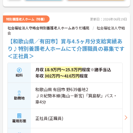
特別養護老人ホーム（特養）
更新日：2026年06月19日
社会福祉法人守皓会特別養護老人ホームありだ橘苑
社会福祉法人守皓
会
【和歌山県／有田市】賞与4.5ヶ月分支給実績あ
り♪特別養護老人ホームにて介護職員の募集です
＜正社員＞
月収
18.9万円～25.5万円
程度※諸手当込
給料
年収
302万円～410万円
程度
和歌山県 有田市 野639番地2
ＪＲ紀勢本線(亀山－新宮)「箕島駅」バス・
勤務地
車4分
正社員(正職員)
雇用形態