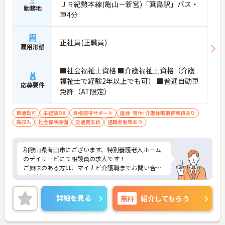
ＪＲ紀勢本線(亀山－新宮)「箕島駅」バス・
勤務地
車4分
正社員(正職員)
雇用形態
■社会福祉士資格 ■介護福祉士資格（介護
福祉士で経験2年以上でも可） ■普通自動車
応募要件
免許（AT限定）
車通勤可
未経験OK
資格取得サポート
産休･育休･介護休暇取得実績あり
高収入
社会保険完備
交通費支給
退職金制度あり
和歌山県有田市にございます、特別養護老人ホーム
のデイサービにて相談員の求人です！
ご興味のある方は、マイナビ介護職までお問い合わ
せください。
詳細を見る
無料
紹介してもらう