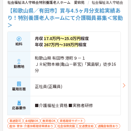
社会福祉法人守皓会特別養護老人ホーム 愛宕苑
社会福祉法人守皓会
【和歌山県／有田市】賞与4.5ヶ月分支給実績あ
り！特別養護老人ホームにて介護職員募集＜常勤
＞
月収
17.0万円～25.0万円
程度
給料
年収
267万円～389万円
程度
和歌山県 有田市 港町９－１
ＪＲ紀勢本線(亀山－新宮)「箕島駅」徒歩16
勤務地
分
正社員(正職員)
雇用形態
■介護福祉士資格 ■実務者研修
応募要件
車通勤可
未経験OK
無資格OK
資格取得サポート
産休･育休･介護休暇取得実績あり
社会保険完備
交通費支給
退職金制度あり