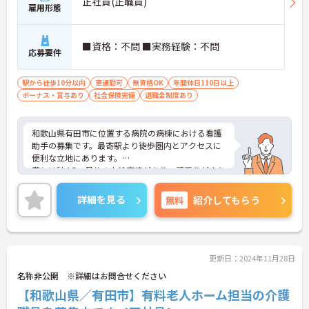
正社員(正職員)
雇用形態
■資格：不問 ■実務経験：不問
応募要件
駅から徒歩10分以内
車通勤可
無資格OK
年間休日110日以上
ボーナス・賞与あり
社会保険完備
退職金制度あり
和歌山県有田市に位置する病院の病棟における看護
助手の募集です。最寄駅より徒歩圏内とアクセスに
便利な立地にあります。
賞与は計4.5ヶ月分の支給実績があり、頑張りがきち
んと評価される環境です。モチベーションアップに
つながります。
詳細を見る
無料
紹介してもらう
ご興味のある方には、面接対策ポイントなど、さら
に詳細をご案内しますのでお気軽にご相談くださ
い！
更新日：2024年11月28日
名称非公開 ※詳細はお問合せください
【和歌山県／有田市】有料老人ホーム担当の介護