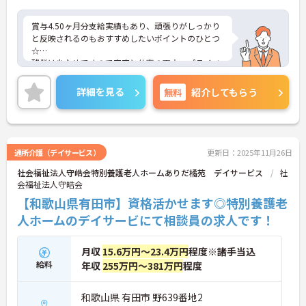
賞与4.50ヶ月分支給実績もあり、頑張りがしっかり
と反映されるのもおすすめしたいポイントのひとつ
☆
残業は少なめですので家庭と仕事の両立、プライベ
ートも充実出来ます♪
ご興味ある方には、面接対策ポイントなど、さらに
詳細を見る
無料
紹介してもらう
詳細をお話しいたしますのでお気軽にご相談くださ
い。
通所介護（デイサービス）
更新日：2025年11月26日
社会福祉法人守皓会特別養護老人ホームありだ橘苑 デイサービス
社
会福祉法人守皓会
【和歌山県有田市】資格活かせます◎特別養護老
人ホームのデイサービにて相談員の求人です！
月収
15.6万円～23.4万円
程度※諸手当込
給料
年収
255万円～381万円
程度
和歌山県 有田市 野639番地2