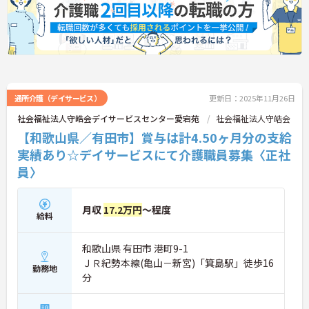
通所介護（デイサービス）
更新日：2025年11月26日
社会福祉法人守皓会デイサービスセンター愛宕苑
社会福祉法人守皓会
【和歌山県／有田市】賞与は計4.50ヶ月分の支給
実績あり☆デイサービスにて介護職員募集〈正社
員〉
月収
17.2万円
～程度
給料
和歌山県 有田市 港町9-1
ＪＲ紀勢本線(亀山－新宮)「箕島駅」徒歩16
勤務地
分