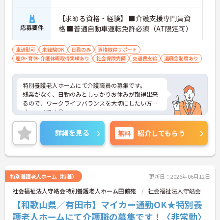
【求める資格・経験】 ■介護支援専門員資
応募要件
格 ■普通自動車運転免許必須（AT限定可）
車通勤可
未経験OK
日勤のみ
資格取得サポート
産休･育休･介護休暇取得実績あり
社会保険完備
交通費支給
退職金制度あり
特別養護老人ホームにて介護職員の募集です。
残業がなく、日勤のみとしっかりお休みが取得出来
るので、ワークライフバランスを大切にしたい方に
オススメです◎
ご興味ある方には、面接対策ポイントなど、さらに
詳細をお話しいたしますのでお気軽にご相談くださ
詳細を見る
無料
紹介してもらう
い。
特別養護老人ホーム（特養）
更新日：2026年06月12日
社会福祉法人守皓会特別養護老人ホーム田鶴苑
社会福祉法人守皓会
【和歌山県／有田市】マイカー通勤OK★特別養
護老人ホームにて介護職の募集です！〈非常勤〉