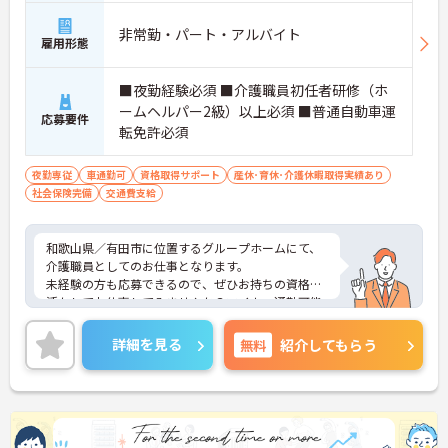
非常勤・パート・アルバイト
雇用形態
■夜勤経験必須 ■介護職員初任者研修（ホ
ームヘルパー2級）以上必須 ■普通自動車運
応募要件
転免許必須
夜勤専従
車通勤可
資格取得サポート
産休･育休･介護休暇取得実績あり
社会保険完備
交通費支給
和歌山県／有田市に位置するグループホームにて、
介護職員としてのお仕事となります。
未経験の方も応募できるので、ぜひお持ちの資格を
活かしてお仕事してみませんか？マイカー通勤可能
となっており、駐車場を完備しているので通勤の際
は心配いりません◎
詳細を見る
無料
紹介してもらう
ご興味ある方は面接ポイントをお伝えしますので、
お気軽にお問い合わせください♪