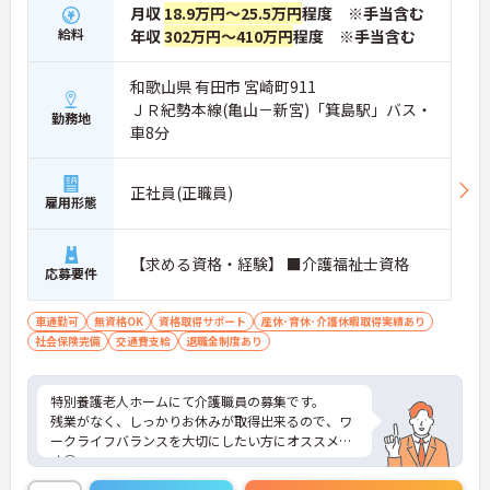
月収
18.9万円～25.5万円
程度 ※手当含む
給料
年収
302万円～410万円
程度 ※手当含む
和歌山県 有田市 宮崎町911
ＪＲ紀勢本線(亀山－新宮)「箕島駅」バス・
勤務地
車8分
正社員(正職員)
雇用形態
【求める資格・経験】 ■介護福祉士資格
応募要件
車通勤可
無資格OK
資格取得サポート
産休･育休･介護休暇取得実績あり
社会保険完備
交通費支給
退職金制度あり
特別養護老人ホームにて介護職員の募集です。
残業がなく、しっかりお休みが取得出来るので、ワ
ークライフバランスを大切にしたい方にオススメで
す◎
ご興味ある方には、面接対策ポイントなど、さらに