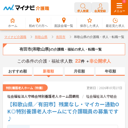
0
0
求人検索
会員登録
メニュー
ホーム
初めての方へ
面談会場一覧
保存した求人
最近見た求人
マイナビ介護職
和歌山県
有田市
和歌山県の介護職・求人・転職一覧
有田市(和歌山県)
の介護職・福祉の求人・転職一覧
22
この条件の介護・福祉求人数
非公開求人
件 ＋
おすすめ順
新着順
月収順
年収順
特別養護老人ホーム（特養）
更新日：2026年07月27日
社会福祉法人守皓会特別養護老人ホーム田鶴苑
社会福祉法人守皓会
【和歌山県／有田市】残業なし・マイカー通勤O
K◎特別養護老人ホームにて介護職員の募集です
♪