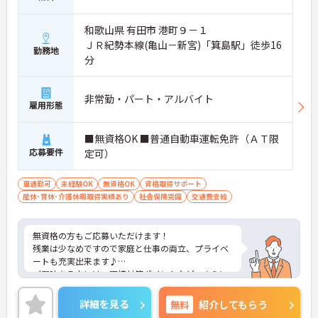
和歌山県 有田市 港町９－１
ＪＲ紀勢本線(亀山－新宮)「箕島駅」徒歩16
勤務地
分
非常勤・パート・アルバイト
雇用形態
■無資格OK ■普通自動車運転免許（ＡＴ限
応募要件
定可）
車通勤可
未経験OK
無資格OK
資格取得サポート
産休･育休･介護休暇取得実績あり
社会保険完備
交通費支給
無資格の方もご応募いただけます！
残業は少なめですので家庭と仕事の両立、プライベ
ートも充実出来ます♪
ご興味ある方には、面接対策ポイントなど、さらに
詳細をお話しいたしますのでお気軽にご相談くださ
い。
詳細を見る
無料
紹介してもらう