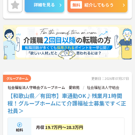
詳細をお話しいたしますのでお気軽にご相談くださ
詳細を見る
無料
紹介してもらう
い。
グループホーム
更新日：2026年07月27日
社会福祉法人守皓会グループホーム 愛宕苑
社会福祉法人守皓会
【和歌山県／有田市】車通勤OK♪残業月1時間
程！グループホームにて介護福祉士募集です＜正
社員＞
月収
19.7万円～28.3万円
給料