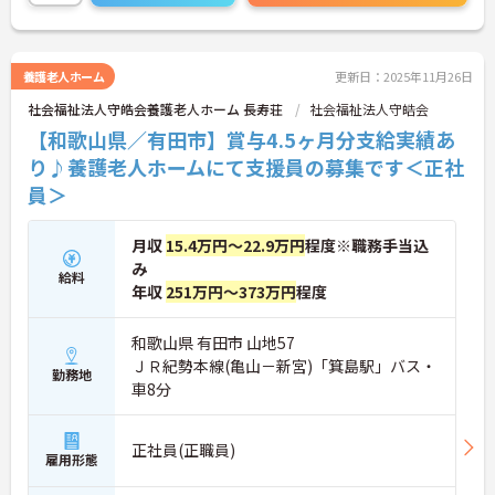
養護老人ホーム
更新日：2025年11月26日
社会福祉法人守皓会養護老人ホーム 長寿荘
社会福祉法人守皓会
【和歌山県／有田市】賞与4.5ヶ月分支給実績あ
り♪養護老人ホームにて支援員の募集です＜正社
員＞
月収
15.4万円～22.9万円
程度※職務手当込
み
給料
年収
251万円～373万円
程度
和歌山県 有田市 山地57
ＪＲ紀勢本線(亀山－新宮)「箕島駅」バス・
勤務地
車8分
正社員(正職員)
雇用形態