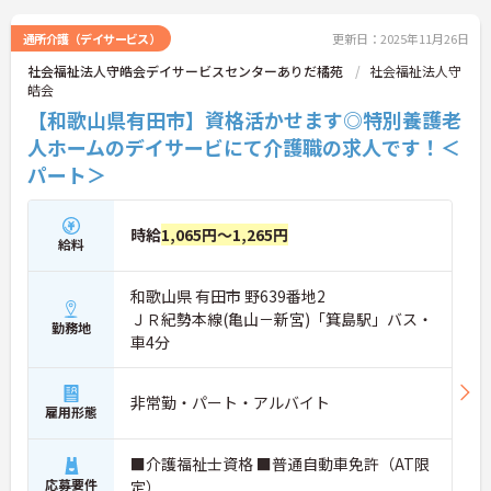
通所介護（デイサービス）
更新日：2025年11月26日
社会福祉法人守皓会デイサービスセンターありだ橘苑
社会福祉法人守
皓会
【和歌山県有田市】資格活かせます◎特別養護老
人ホームのデイサービにて介護職の求人です！＜
パート＞
時給
1,065円～1,265円
給料
和歌山県 有田市 野639番地2
ＪＲ紀勢本線(亀山－新宮)「箕島駅」バス・
勤務地
車4分
非常勤・パート・アルバイト
雇用形態
■介護福祉士資格 ■普通自動車免許（AT限
応募要件
定）