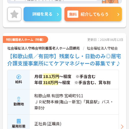
タッフの頑張りをきちんと還元！
マイカー通勤可能なので行き帰りがスムーズです☆
ご興味ある方は面接ポイントをお伝えしますので、
詳細を見る
無料
紹介してもらう
お気軽にお問い合わせください♪
特別養護老人ホーム（特養）
更新日：2026年06月12日
社会福祉法人守皓会特別養護老人ホーム田鶴苑
社会福祉法人守皓会
【和歌山県／有田市】残業なし・日勤のみ◎居宅
介護支援事業所にてケアマネジャーの募集です♪
月収
18.1万円
～程度 ※手当含む
給料
年収
310万円
～程度 ※手当含む、賞与別
和歌山県 有田市 宮崎町911
ＪＲ紀勢本線(亀山－新宮)「箕島駅」バス・
勤務地
車8分
正社員(正職員)
雇用形態