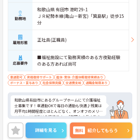
和歌山県 有田市 港町29-1
ＪＲ紀勢本線(亀山－新宮)「箕島駅」徒歩15
勤務地
分
正社員(正職員)
雇用形態
■福祉施設にて勤務実績のある方夜勤経験
応募要件
のある方あれば尚可
車通勤可
資格取得サポート
産休･育休･介護休暇取得実績あり
ボーナス・賞与あり
社会保険完備
交通費支給
退職金制度あり
和歌山県有田市にあるグループホームにて介護福祉
士募集です！車通勤OKで毎日の通勤も快適♪残業は
月平均1時間程度とほとんどなく、オンオフのメリ
ハリをつけて働ける環境です。「無理なく長く働き
たい」「働きやすさを重視したい」という方にもお
すすめの職場です◎れます！ご興味のある方には、
詳細を見る
無料
紹介してもらう
面接対策ポイントなど、さらに詳細をご案内します
のでお気軽にご相談ください！