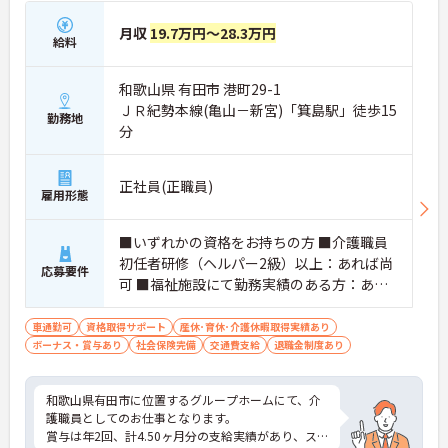
月収
19.7万円～28.3万円
給料
和歌山県 有田市 港町29-1
ＪＲ紀勢本線(亀山－新宮)「箕島駅」徒歩15
勤務地
分
正社員(正職員)
雇用形態
■いずれかの資格をお持ちの方 ■介護職員
初任者研修（ヘルパー2級）以上：あれば尚
応募要件
可 ■福祉施設にて勤務実績のある方：あれ
ば尚可 ■夜勤経験のある方：あれば尚可
車通勤可
資格取得サポート
産休･育休･介護休暇取得実績あり
ボーナス・賞与あり
社会保険完備
交通費支給
退職金制度あり
和歌山県有田市に位置するグループホームにて、介
護職員としてのお仕事となります。
賞与は年2回、計4.50ヶ月分の支給実績があり、ス