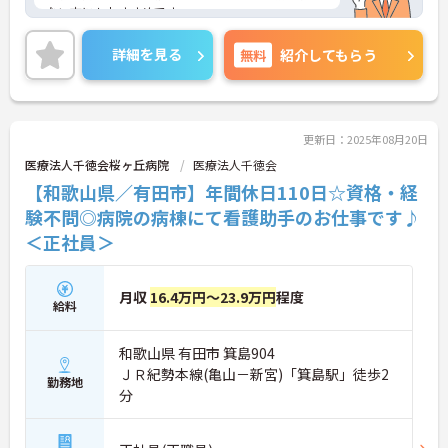
ない方にもおすすめです。
また残業がないので、プライベートとの両立もしや
すいお仕事です。
詳細を見る
無料
紹介してもらう
ご興味のある方は、面接ポイントをお伝えしますの
でお気軽にご連絡ください。
更新日：2025年08月20日
医療法人千徳会桜ヶ丘病院
医療法人千徳会
【和歌山県／有田市】年間休日110日☆資格・経
験不問◎病院の病棟にて看護助手のお仕事です♪
＜正社員＞
月収
16.4万円～23.9万円
程度
給料
和歌山県 有田市 箕島904
ＪＲ紀勢本線(亀山－新宮)「箕島駅」徒歩2
勤務地
分