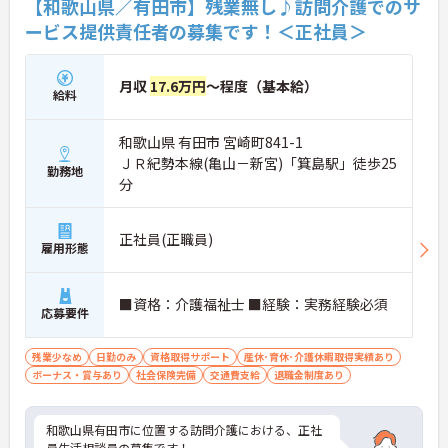
【和歌山県／有田市】残業無し♪訪問介護でのサ
ービス提供責任者の募集です！＜正社員＞
月収
17.6万円
～程度（基本給）
給料
和歌山県 有田市 宮崎町841-1
ＪＲ紀勢本線(亀山－新宮)「箕島駅」徒歩25
勤務地
分
正社員(正職員)
雇用形態
■資格：介護福祉士 ■経験：実務経験必須
応募要件
残業少なめ
日勤のみ
資格取得サポート
産休･育休･介護休暇取得実績あり
ボーナス・賞与あり
社会保険完備
交通費支給
退職金制度あり
和歌山県有田市に位置する訪問介護における、正社
員生活相談員の募集です！