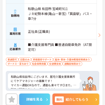
和歌山県 有田市 宮崎町911
ＪＲ紀勢本線(亀山－新宮)「箕島駅」バス・
勤務地
車7分
正社員(正職員)
雇用形態
■介護支援専門員 ■普通自動車免許（AT限
応募要件
定可）
車通勤可
日勤のみ
資格取得サポート
産休･育休･介護休暇取得実績あり
ボーナス・賞与あり
社会保険完備
交通費支給
退職金制度あり
和歌山県有田市にございます、居宅介護支援事業所
にてケアマネジャーの募集です！
マイカー通勤OKなので、通勤も楽々です◎また、日
曜日が固定休みになっております♪
ご興味のある方は、マイナビ介護職までお問い合わ
せください。
詳細を見る
無料
紹介してもらう