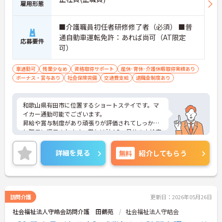
雇用形態
■介護職員初任者研修修了者（必須） ■普
通自動車運転免許：あれば尚可（AT限定
応募要件
可）
車通勤可
残業少なめ
資格取得サポート
産休･育休･介護休暇取得実績あり
ボーナス・賞与あり
社会保険完備
交通費支給
退職金制度あり
和歌山県有田市に位置するショートステイです。マ
イカー通勤可能でございます。
昇給や賞与制度があり頑張りが評価されてしっかり
と職員に還元されます。賞与は計4.5ヶ月分の支給実
績と嬉しい高待遇です。
残業は月10時間程度ですので、勤務終了後の予定も
詳細を見る
無料
紹介してもらう
立てやすいです。
ご興味のある方には、面接対策ポイントなど、さら
に詳細をお話しいたしますのでお気軽にご相談くだ
さい！
訪問介護
更新日：2026年05月26日
社会福祉法人守皓会訪問介護 田鶴苑
社会福祉法人守皓会