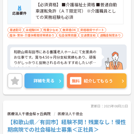
【必須資格】 ■介護福祉士資格 ■普通自動
車運転免許（ＡＴ限定可） ※介護職員とし
応募要件
ての実務経験も必須
車通勤可
未経験OK
残業少なめ
無資格OK
資格取得サポート
産休･育休･介護休暇取得実績あり
社会保険完備
交通費支給
退職金制度あり
和歌山県有田市にある養護老人ホームにて支援員の
お仕事です。賞与4.50ヶ月分支給実績もあり、頑張
りがしっかりと反映されるのもおすすめしたいポイ
ントのひとつ☆
ご興味ある方には、面接対策ポイントなど、さらに
詳細をお話しいたしますのでお気軽にご相談くださ
詳細を見る
無料
紹介してもらう
い。
更新日：2025年08月21日
医療法人千徳会桜ヶ丘病院
医療法人千徳会
【和歌山県／有田市】経験不問！残業なし！慢性
期病院での社会福祉士募集＜正社員＞