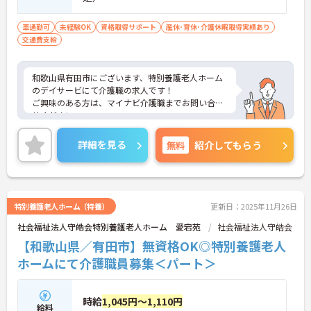
車通勤可
未経験OK
資格取得サポート
産休･育休･介護休暇取得実績あり
交通費支給
和歌山県有田市にございます、特別養護老人ホーム
のデイサービにて介護職の求人です！
ご興味のある方は、マイナビ介護職までお問い合わ
せください。
詳細を見る
無料
紹介してもらう
特別養護老人ホーム（特養）
更新日：2025年11月26日
社会福祉法人守皓会特別養護老人ホーム 愛宕苑
社会福祉法人守皓会
【和歌山県／有田市】無資格OK◎特別養護老人
ホームにて介護職員募集＜パート＞
時給
1,045円～1,110円
給料