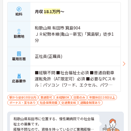
月収
18.1万円
～
給料
和歌山県 有田市 箕島904
ＪＲ紀勢本線(亀山－新宮)「箕島駅」徒歩1
勤務地
分
正社員(正職員)
雇用形態
■経験不問 ■社会福祉士必須 ■普通自動車
運転免許（AT限定可）必須 ■必要なPCスキ
応募要件
ル：パソコン（ワ－ド、エクセル、パワ－
ポイント等）の基本操作（入力程度）がで
きる方
駅から徒歩10分以内
車通勤可
未経験OK
日勤のみ
年間休日110日以上
ボーナス・賞与あり
社会保険完備
交通費支給
退職金制度あり
和歌山県有田市に位置する、慢性期病院での社会福
祉士の募集です。
経験不問なので、資格を持っているけど業務経験の