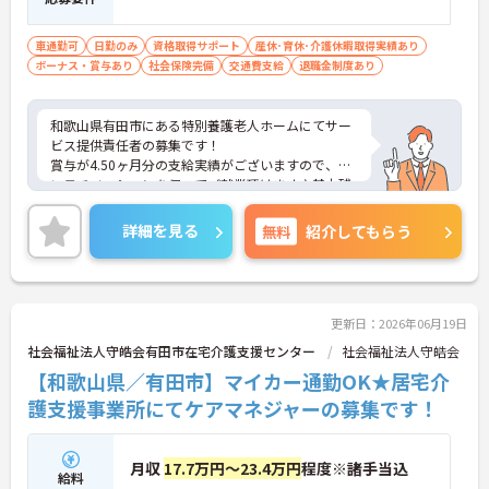
車通勤可
日勤のみ
資格取得サポート
産休･育休･介護休暇取得実績あり
ボーナス・賞与あり
社会保険完備
交通費支給
退職金制度あり
和歌山県有田市にある特別養護老人ホームにてサー
ビス提供責任者の募集です！
賞与が4.50ヶ月分の支給実績がございますので、高
いモチベーションを保ってご就業頂けます♪基本残
業もありませんのでプライベートの時間も大切にし
ていただけます◎
詳細を見る
無料
紹介してもらう
ご興味のある方には、面接対策ポイントなど、さら
に詳細をお話しいたしますのでお気軽にご相談くだ
さい！
更新日：2026年06月19日
社会福祉法人守皓会有田市在宅介護支援センター
社会福祉法人守皓会
【和歌山県／有田市】マイカー通勤OK★居宅介
護支援事業所にてケアマネジャーの募集です！
月収
17.7万円～23.4万円
程度※諸手当込
給料