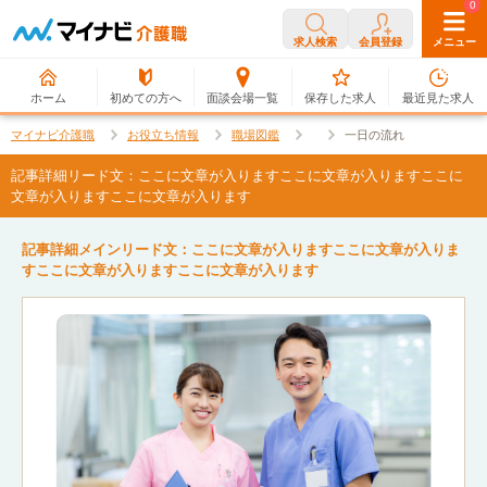
0
0
求人検索
会員登録
メニュー
ホーム
初めての方へ
面談会場一覧
保存した求人
最近見た求人
マイナビ介護職
お役立ち情報
職場図鑑
一日の流れ
記事詳細リード文：ここに文章が入りますここに文章が入りますここに
文章が入りますここに文章が入ります
記事詳細メインリード文：ここに文章が入りますここに文章が入りま
すここに文章が入りますここに文章が入ります