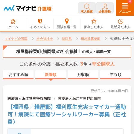
0
0
求人検索
会員登録
メニュー
ホーム
初めての方へ
面談会場一覧
保存した求人
最近見た求人
マイナビ介護職
社会福祉士
福岡県
糟屋郡篠栗町
福岡県の社会福
糟屋郡篠栗町(福岡県)の社会福祉士
の求人・転職一覧
3
この条件の介護・福祉求人数
非公開求人
件 ＋
おすすめ順
新着順
月収順
年収順
更新日：2026年06月29日
医療法人泯江堂三野原病院
医療法人泯江堂三野原病院
【福岡県／糟屋郡】福利厚生充実☆マイカー通勤
可！病院にて医療ソーシャルワーカー募集〈正社
員〉