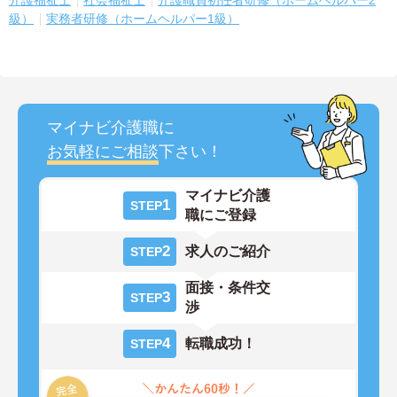
介護福祉士
社会福祉士
介護職員初任者研修（ホームヘルパー2
級）
実務者研修（ホームヘルパー1級）
マイナビ介護職に
お気軽にご相談
下さい！
マイナビ介護
1
STEP
職にご登録
2
求人のご紹介
STEP
面接・条件交
3
STEP
渉
4
転職成功！
STEP