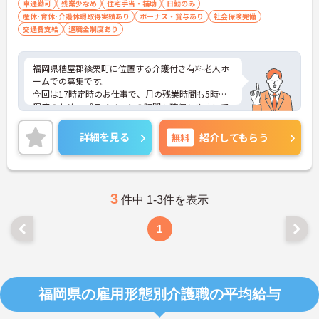
車通勤可
残業少なめ
住宅手当・補助
日勤のみ
産休･育休･介護休暇取得実績あり
ボーナス・賞与あり
社会保険完備
交通費支給
退職金制度あり
福岡県糟屋郡篠栗町に位置する介護付き有料老人ホ
ームでの募集です。
今回は17時定時のお仕事で、月の残業時間も5時間
程度のため、プライベートの時間も確保しやすいで
す。
また、「福岡県子育て応援宣言企業」・「スポーツ
詳細を見る
無料
紹介してもらう
エールカンパニー認定企業」・「福岡県障がい者応
援まごころ企業」の認定をうけている法人で、働き
やすさ等に関心を持ち取り組まれているため、長期
的にお仕事を続けたい方にもおすすめです。
ご興味のある方はご面接のポイントをお伝えします
3
件中 1-3件を表示
ので、お気軽にお問い合わせください。
1
福岡県の雇用形態別介護職の平均給与