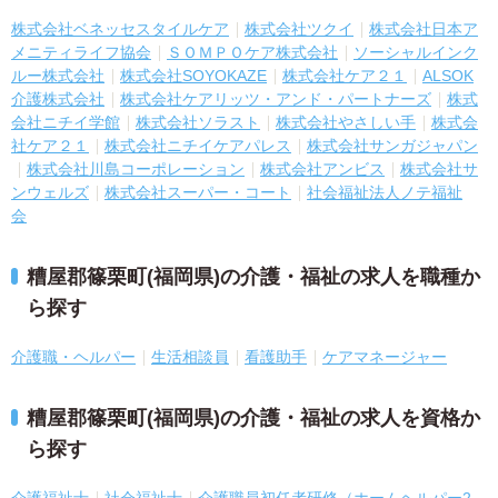
株式会社ベネッセスタイルケア
株式会社ツクイ
株式会社日本ア
メニティライフ協会
ＳＯＭＰＯケア株式会社
ソーシャルインク
ルー株式会社
株式会社SOYOKAZE
株式会社ケア２１
ALSOK
介護株式会社
株式会社ケアリッツ・アンド・パートナーズ
株式
会社ニチイ学館
株式会社ソラスト
株式会社やさしい手
株式会
社ケア２１
株式会社ニチイケアパレス
株式会社サンガジャパン
株式会社川島コーポレーション
株式会社アンビス
株式会社サ
ンウェルズ
株式会社スーパー・コート
社会福祉法人ノテ福祉
会
糟屋郡篠栗町(福岡県)の介護・福祉の求人を職種か
ら探す
介護職・ヘルパー
生活相談員
看護助手
ケアマネージャー
糟屋郡篠栗町(福岡県)の介護・福祉の求人を資格か
ら探す