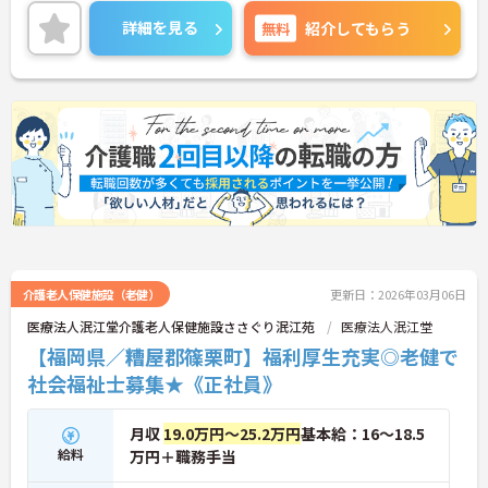
昇給や賞与制度があり頑張りが評価されてしっかり
と職員に還元されます。
詳細を見る
無料
紹介してもらう
ご興味のある方には、面接対策ポイントなど、さら
に詳細をお話しいたしますのでお気軽にご相談くだ
さい！
介護老人保健施設（老健）
更新日：2026年03月06日
医療法人泯江堂介護老人保健施設ささぐり泯江苑
医療法人泯江堂
【福岡県／糟屋郡篠栗町】福利厚生充実◎老健で
社会福祉士募集★《正社員》
月収
19.0万円～25.2万円
基本給：16～18.5
給料
万円＋職務手当