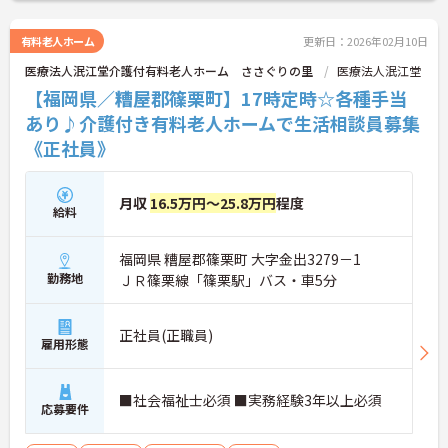
有料老人ホーム
更新日：2026年02月10日
医療法人泯江堂介護付有料老人ホーム ささぐりの里
医療法人泯江堂
【福岡県／糟屋郡篠栗町】17時定時☆各種手当
あり♪介護付き有料老人ホームで生活相談員募集
《正社員》
月収
16.5万円～25.8万円
程度
給料
福岡県 糟屋郡篠栗町 大字金出3279－1
勤務地
ＪＲ篠栗線「篠栗駅」バス・車5分
正社員(正職員)
雇用形態
■社会福祉士必須 ■実務経験3年以上必須
応募要件