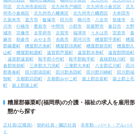
福岡市西区
福岡市城南区
福岡市早良区
北九州市
北九州市門
司区
北九州市若松区
北九州市戸畑区
北九州市小倉北区
北九
州市小倉南区
北九州市八幡東区
北九州市八幡西区
大牟田市
久留米市
直方市
飯塚市
田川市
柳川市
八女市
筑後市
大
川市
行橋市
豊前市
中間市
小郡市
筑紫野市
春日市
大野
城市
宗像市
太宰府市
古賀市
福津市
うきは市
宮若市
嘉
麻市
朝倉市
みやま市
糸島市
那珂川市
糟屋郡宇美町
糟屋
郡篠栗町
糟屋郡志免町
糟屋郡須惠町
糟屋郡新宮町
糟屋郡久
山町
糟屋郡粕屋町
遠賀郡芦屋町
遠賀郡水巻町
遠賀郡岡垣町
遠賀郡遠賀町
鞍手郡小竹町
鞍手郡鞍手町
嘉穂郡桂川町
朝
倉郡筑前町
三井郡大刀洗町
三潴郡大木町
八女郡広川町
田川
郡香春町
田川郡添田町
田川郡糸田町
田川郡川崎町
田川郡福
智町
京都郡苅田町
京都郡みやこ町
築上郡吉富町
築上郡上毛
町
築上郡築上町
糟屋郡篠栗町(福岡県)の介護・福祉の求人を雇用形
態から探す
正社員(正職員)
契約社員・嘱託社員
非常勤・パート・アルバイ
ト