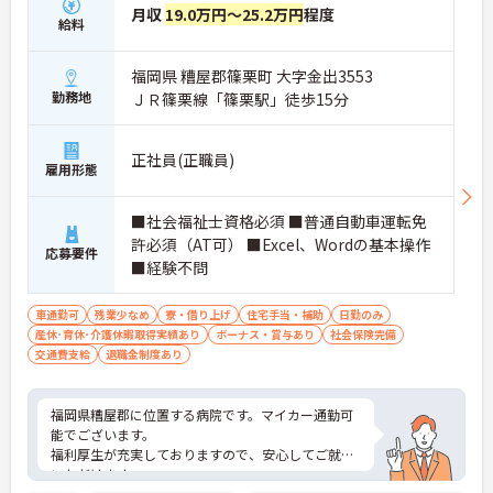
月収
19.0万円～25.2万円
程度
給料
福岡県 糟屋郡篠栗町 大字金出3553
勤務地
ＪＲ篠栗線「篠栗駅」徒歩15分
正社員(正職員)
雇用形態
■社会福祉士資格必須 ■普通自動車運転免
許必須（AT可） ■Excel、Wordの基本操作
応募要件
■経験不問
車通勤可
残業少なめ
寮・借り上げ
住宅手当・補助
日勤のみ
産休･育休･介護休暇取得実績あり
ボーナス・賞与あり
社会保険完備
交通費支給
退職金制度あり
福岡県糟屋郡に位置する病院です。マイカー通勤可
能でございます。
福利厚生が充実しておりますので、安心してご就業
いただけます。