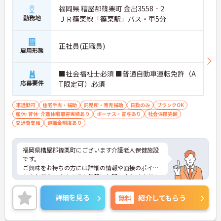
福岡県 糟屋郡篠栗町 金出3558‐2
勤務地
ＪＲ篠栗線「篠栗駅」バス・車5分
正社員(正職員)
雇用形態
■社会福祉士必須 ■普通自動車運転免許（A
応募要件
T限定可）必須
車通勤可
住宅手当・補助
託児所・育児補助
日勤のみ
ブランクOK
産休･育休･介護休暇取得実績あり
ボーナス・賞与あり
社会保険完備
交通費支給
退職金制度あり
福岡県糟屋郡篠栗町にございます介護老人保健施設
です。
ご興味をお持ちの方には詳細の情報や面接のポイン
トをお伝えしますのでお気軽にお問い合わせくださ
いませ。
詳細を見る
無料
紹介してもらう