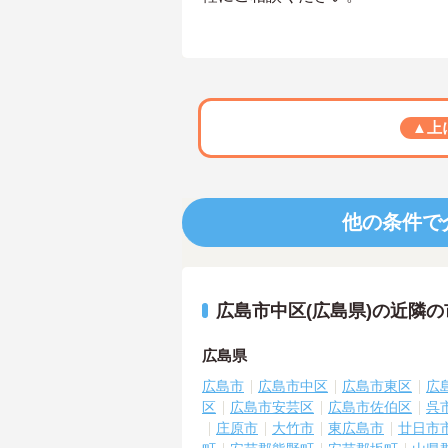
▲上
他の条件で
広島市中区(広島県)の近隣
広島県
広島市
広島市中区
広島市東区
広
区
広島市安芸区
広島市佐伯区
呉
庄原市
大竹市
東広島市
廿日市