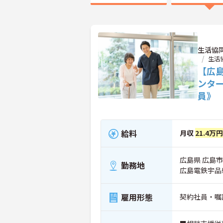
生活協
生活
【広島
ンタ
員》
給料
月収
21.4万
広島県 広島
勤務地
広島電鉄宇品
雇用形態
契約社員・嘱