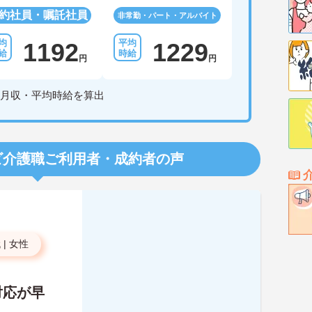
約社員・嘱託社員
非常勤・パート・アルバイト
1192
1229
円
円
月収・平均時給を算出
ビ介護職
ご利用者・成約者の声
代
|
女性
対応が早