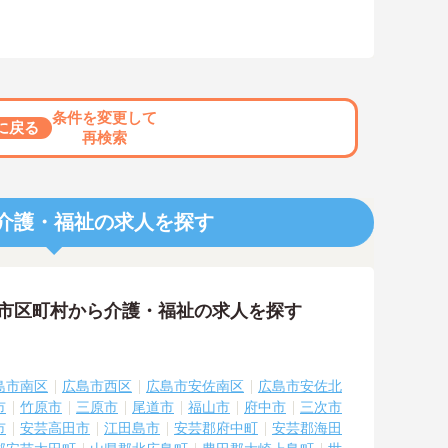
条件を変更して
に戻る
再検索
介護・福祉の求人を探す
の市区町村から介護・福祉の求人を探す
島市南区
広島市西区
広島市安佐南区
広島市安佐北
市
竹原市
三原市
尾道市
福山市
府中市
三次市
市
安芸高田市
江田島市
安芸郡府中町
安芸郡海田