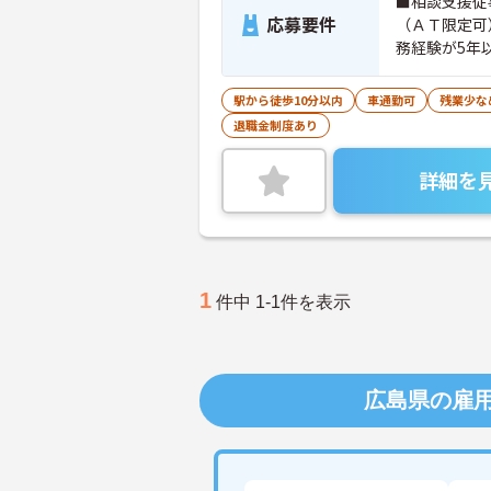
■相談支援従
応募要件
（ＡＴ限定可
務経験が5年
ます）
駅から徒歩10分以内
車通勤可
残業少な
退職金制度あり
詳細を
1
件中 1-1件を表示
広島県の雇