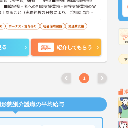
事者（初任者）研修 必須 ■普通自動車免許必須
） ■障害児・者への相談支援業務・直接支援業務の実
以上あること（実務経験の日数により、ご相談に応じ
め
ボーナス・賞与あり
社会保険完備
交通費支給
見る
無料
紹介してもらう
1
用形態別介護職の平均給与