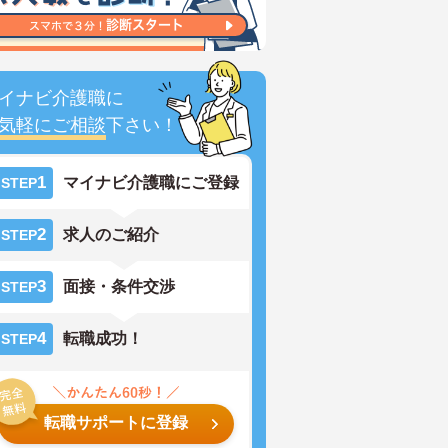
イナビ介護職に
気軽にご相談
下さい！
1
マイナビ介護職にご登録
STEP
2
求人のご紹介
STEP
3
面接・条件交渉
STEP
4
転職成功！
STEP
転職サポートに登録