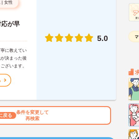
代
|
女性
対応が早
5.0
丁寧に教えてい
先が決まった後
うございます。
る
条件を変更して
に戻る
再検索