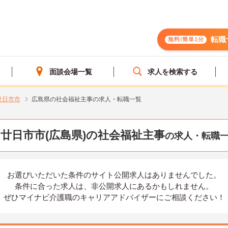
転職
無料!簡単1分
面談会場一覧
求人を検索する
廿日市市
広島県の社会福祉主事の求人・転職一覧
廿日市市(広島県)の社会福祉主事
の求人・転職
お選びいただいた条件の
サイト公開求人はありませんでした。
条件に合った求人は、
非公開求人にあるかもしれません。
ぜひマイナビ介護職の
キャリアアドバイザーにご相談ください！