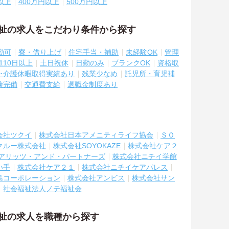
以上
400万円以上
500万円以上
福祉の求人をこだわり条件から探す
勤可
寮・借り上げ
住宅手当・補助
未経験OK
管理
110日以上
土日祝休
日勤のみ
ブランクOK
資格取
休･介護休暇取得実績あり
残業少なめ
託児所・育児補
険完備
交通費支給
退職金制度あり
会社ツクイ
株式会社日本アメニティライフ協会
ＳＯ
クルー株式会社
株式会社SOYOKAZE
株式会社ケア２
アリッツ・アンド・パートナーズ
株式会社ニチイ学館
い手
株式会社ケア２１
株式会社ニチイケアパレス
島コーポレーション
株式会社アンビス
株式会社サン
社会福祉法人ノテ福祉会
福祉の求人を職種から探す