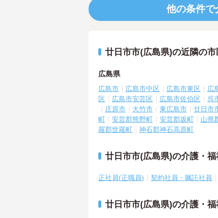
他の条件で
廿日市市(広島県)の近隣の
広島県
広島市
広島市中区
広島市東区
広
区
広島市安芸区
広島市佐伯区
呉
庄原市
大竹市
東広島市
廿日市
町
安芸郡熊野町
安芸郡坂町
山県
羅郡世羅町
神石郡神石高原町
廿日市市(広島県)の介護・
正社員(正職員)
契約社員・嘱託社員
廿日市市(広島県)の介護・