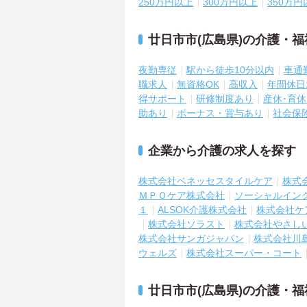
250万円以上
300万円以上
350万円
廿日市市(広島県)の介護・
夜勤専従
駅から徒歩10分以内
車通
職求人
無資格OK
高収入
年間休日
得サポート
研修制度あり
産休･育
助あり
ボーナス・賞与あり
社会保
企業から介護の求人を探す
株式会社ベネッセスタイルケア
株式
ＭＰＯケア株式会社
ソーシャルイン
１
ALSOK介護株式会社
株式会社ケ
株式会社ソラスト
株式会社やさし
株式会社サンガジャパン
株式会社川
ウェルズ
株式会社スーパー・コート
廿日市市(広島県)の介護・