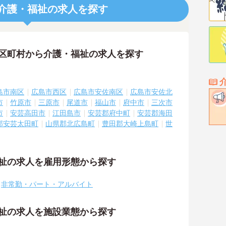
介護・福祉の求人を探す
市区町村から介護・福祉の求人を探す
島市南区
広島市西区
広島市安佐南区
広島市安佐北
市
竹原市
三原市
尾道市
福山市
府中市
三次市
市
安芸高田市
江田島市
安芸郡府中町
安芸郡海田
郡安芸太田町
山県郡北広島町
豊田郡大崎上島町
世
福祉の求人を雇用形態から探す
非常勤・パート・アルバイト
福祉の求人を施設業態から探す