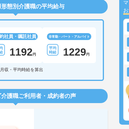
マ
用形態別介護職の平均給与
お
約社員・嘱託社員
非常勤・パート・アルバイト
1192
1229
円
円
月収・平均時給を算出
ビ介護職
ご利用者・成約者の声