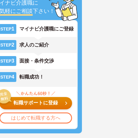
イナビ介護職に
気軽にご相談
下さい！
1
マイナビ介護職にご登録
STEP
2
求人のご紹介
STEP
3
面接・条件交渉
STEP
4
転職成功！
STEP
転職サポートに登録
はじめて転職する方へ