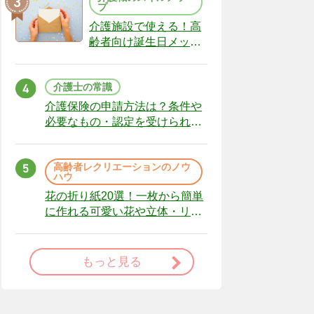
プ
介護施設で使える！高
齢者向け誕生日メッセ
ージの例文と書き方の
ポイント
介護士の常識
介護保険の申請方法は？条件や
必要なもの・認定を受けられな
かった場合の対処法
高齢者レクリエーションのノウ
ハウ
花の折り紙20選！一枚から簡単
に作れる可愛い花や立体・リー
スまで
もっと見る