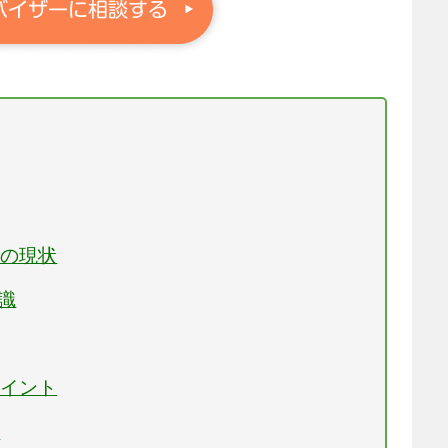
）の現状
識
ポイント
点