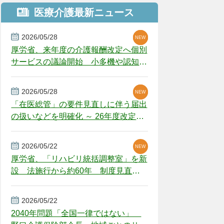
医療介護最新ニュース
2026/05/28
NEW
NEW
NEW
厚労省、来年度の介護報酬改定へ個別
サービスの議論開始 小多機や認知症
GH、厳しい経営環境に危機感
2026/05/28
NEW
NEW
「在医総管」の要件見直しに伴う届出
の扱いなどを明確化 ～ 26年度改定疑
義解釈
2026/05/22
NEW
厚労省、「リハビリ統括調整室」を新
設 法施行から約60年 制度見直し
視野
2026/05/22
2040年問題「全国一律ではない」