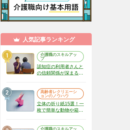
人気記事ランキング
介護職のスキルアッ
プ
認知症の利用者さんと
の信頼関係が深まる声
かけのコツ10選｜認知
症ケアの現場から
高齢者レクリエーシ
（22）
ョンのノウハウ
立体の折り紙15選！一
枚で簡単な動物や箱、
インテリアになる作品
まで
介護職のスキルアッ