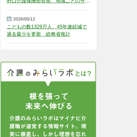
野口介護保険部会長、地域ごとのサー
ビス基盤整備を促す
2026/05/12
こどもの数1329万人、45年連続減で
過去最少を更新 総務省推計