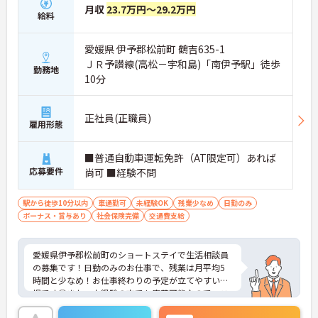
月収
23.7万円～29.2万円
給料
愛媛県 伊予郡松前町 鶴吉635-1
ＪＲ予讃線(高松－宇和島)「南伊予駅」徒歩
勤務地
10分
正社員(正職員)
雇用形態
■普通自動車運転免許（AT限定可）あれば
応募要件
尚可 ■経験不問
駅から徒歩10分以内
車通勤可
未経験OK
残業少なめ
日勤のみ
ボーナス・賞与あり
社会保険完備
交通費支給
愛媛県伊予郡松前町のショートステイで生活相談員
の募集です！日勤のみのお仕事で、残業は月平均5
時間と少なめ！お仕事終わりの予定が立てやすい職
場です◎また、未経験の方でも応募可能なので、こ
れから介護業界に挑戦したいという方にピッタリの