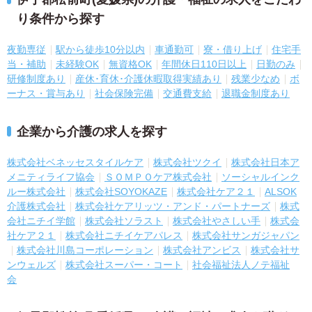
り条件から探す
夜勤専従
駅から徒歩10分以内
車通勤可
寮・借り上げ
住宅手
当・補助
未経験OK
無資格OK
年間休日110日以上
日勤のみ
研修制度あり
産休･育休･介護休暇取得実績あり
残業少なめ
ボ
ーナス・賞与あり
社会保険完備
交通費支給
退職金制度あり
企業から介護の求人を探す
株式会社ベネッセスタイルケア
株式会社ツクイ
株式会社日本ア
メニティライフ協会
ＳＯＭＰＯケア株式会社
ソーシャルインク
ルー株式会社
株式会社SOYOKAZE
株式会社ケア２１
ALSOK
介護株式会社
株式会社ケアリッツ・アンド・パートナーズ
株式
会社ニチイ学館
株式会社ソラスト
株式会社やさしい手
株式会
社ケア２１
株式会社ニチイケアパレス
株式会社サンガジャパン
株式会社川島コーポレーション
株式会社アンビス
株式会社サ
ンウェルズ
株式会社スーパー・コート
社会福祉法人ノテ福祉
会