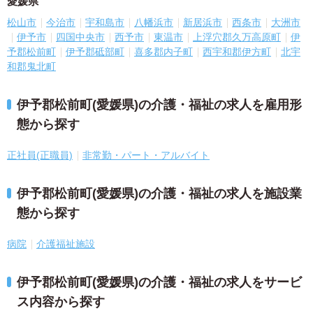
愛媛県
松山市
今治市
宇和島市
八幡浜市
新居浜市
西条市
大洲市
伊予市
四国中央市
西予市
東温市
上浮穴郡久万高原町
伊
予郡松前町
伊予郡砥部町
喜多郡内子町
西宇和郡伊方町
北宇
和郡鬼北町
伊予郡松前町(愛媛県)の介護・福祉の求人を雇用形
態から探す
正社員(正職員)
非常勤・パート・アルバイト
伊予郡松前町(愛媛県)の介護・福祉の求人を施設業
態から探す
病院
介護福祉施設
伊予郡松前町(愛媛県)の介護・福祉の求人をサービ
ス内容から探す