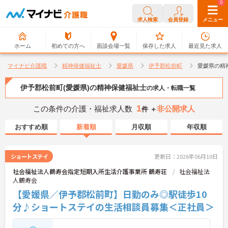
0
0
求人検索
会員登録
メニュー
ホーム
初めての方へ
面談会場一覧
保存した求人
最近見た求人
マイナビ介護職
精神保健福祉士
愛媛県
伊予郡松前町
愛媛県の精
伊予郡松前町(愛媛県)の精神保健福祉士
の求人・転職一覧
1
この条件の介護・福祉求人数
非公開求人
件 ＋
おすすめ順
新着順
月収順
年収順
ショートステイ
更新日：2026年06月10日
社会福祉法人鶴寿会指定短期入所生活介護事業所 鶴寿荘
社会福祉法
人鶴寿会
【愛媛県／伊予郡松前町】日勤のみ◎駅徒歩10
分♪ショートステイの生活相談員募集＜正社員＞