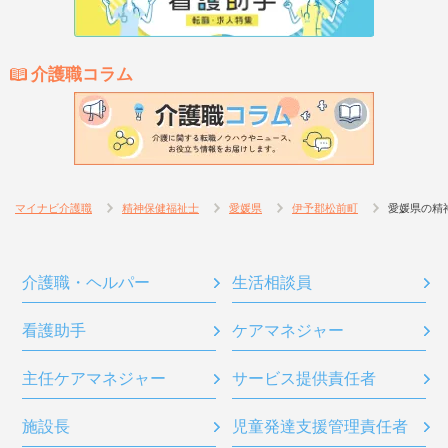
介護職コラム
マイナビ介護職
精神保健福祉士
愛媛県
伊予郡松前町
愛媛県の精
介護職・ヘルパー
生活相談員
看護助手
ケアマネジャー
主任ケアマネジャー
サービス提供責任者
施設長
児童発達支援管理責任者