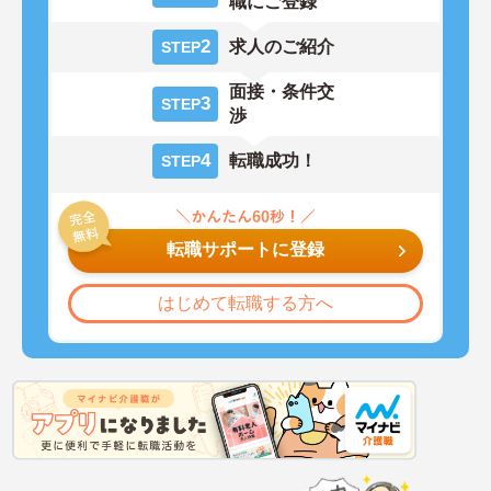
職にご登録
2
求人のご紹介
STEP
面接・条件交
3
STEP
渉
4
転職成功！
STEP
転職サポートに登録
はじめて転職する方へ