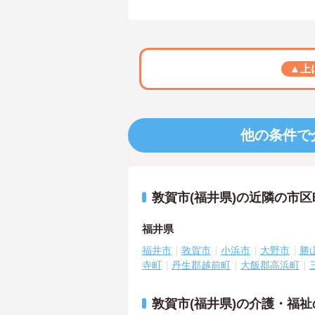
▲上
他の条件で
敦賀市(福井県)の近隣の市
福井県
福井市
敦賀市
小浜市
大野市
勝
寺町
丹生郡越前町
大飯郡高浜町
敦賀市(福井県)の介護・福