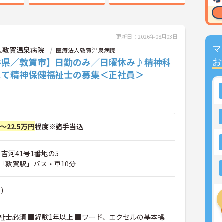
更新日：2026年08月03日
マ
人敦賀温泉病院
医療法人敦賀温泉病院
井県／敦賀市】日勤のみ／日曜休み♪精神科
お
にて精神保健福祉士の募集＜正社員＞
円～22.5万円
程度※諸手当込
 吉河41号1番地の5
「敦賀駅」バス・車10分
)
祉士必須 ■経験1年以上 ■ワード、エクセルの基本操