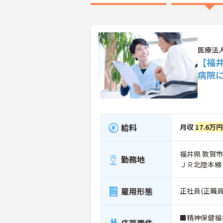
医療法
【福
病院
給料
月収
17.6万
福井県 敦賀市
勤務地
ＪＲ北陸本線
雇用形態
正社員(正職員
■精神保健福