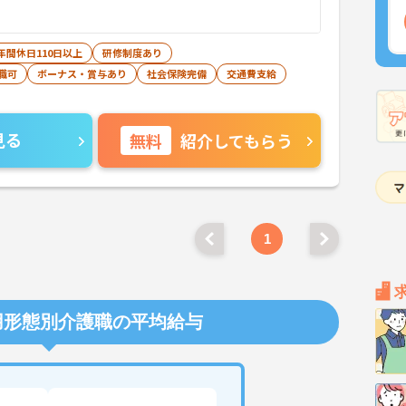
年間休日110日以上
研修制度あり
職可
ボーナス・賞与あり
社会保険完備
交通費支給
見る
無料
紹介してもらう
1
用形態別介護職の平均給与