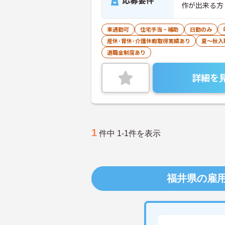
応募要件
作が出来る方
車通勤可
住宅手当・補助
日勤のみ
産休･育休･介護休暇取得実績あり
夏～秋入
退職金制度あり
詳細を
1
件中 1-1件を表示
福井県の雇