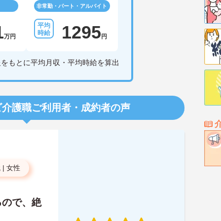
非常勤・パート・アルバイト
1
1295
万円
円
報をもとに平均月収・平均時給を算出
ビ介護職
ご利用者・成約者の声
代
|
女性
るので、絶