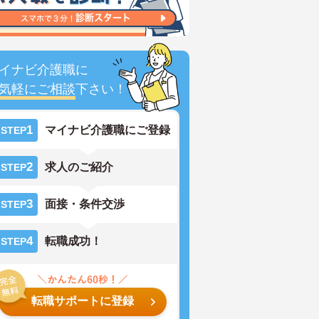
イナビ介護職に
気軽にご相談
下さい！
1
マイナビ介護職にご登録
STEP
2
求人のご紹介
STEP
3
面接・条件交渉
STEP
4
転職成功！
STEP
転職サポートに登録