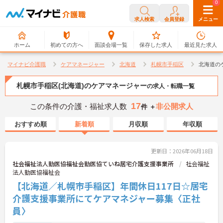
0
0
求人検索
会員登録
メニュー
ホーム
初めての方へ
面談会場一覧
保存した求人
最近見た求人
マイナビ介護職
ケアマネージャー
北海道
札幌市手稲区
北海道の
札幌市手稲区(北海道)のケアマネージャー
の求人・転職一覧
17
この条件の介護・福祉求人数
非公開求人
件 ＋
おすすめ順
新着順
月収順
年収順
更新日：2026年06月18日
社会福祉法人勤医協福祉会勤医協ていね居宅介護支援事業所
社会福祉
法人勤医協福祉会
【北海道／札幌市手稲区】年間休日117日☆居宅
介護支援事業所にてケアマネジャー募集〈正社
員〉