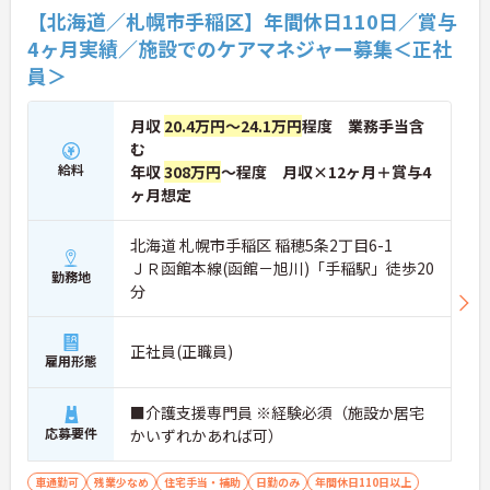
【北海道／札幌市手稲区】年間休日110日／賞与
4ヶ月実績／施設でのケアマネジャー募集＜正社
員＞
月収
20.4万円～24.1万円
程度 業務手当含
む
給料
年収
308万円
～程度 月収×12ヶ月＋賞与4
ヶ月想定
北海道 札幌市手稲区 稲穂5条2丁目6-1
ＪＲ函館本線(函館－旭川)「手稲駅」徒歩20
勤務地
分
正社員(正職員)
雇用形態
■介護支援専門員 ※経験必須（施設か居宅
応募要件
かいずれかあれば可）
車通勤可
残業少なめ
住宅手当・補助
日勤のみ
年間休日110日以上