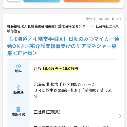
さらに詳細をお話しいたしますのでお気軽にご相談
ください！
更新日：2026年01月14日
社会福祉法人札幌慈啓会稲寿園介護総合相談センター
社会福祉法人札
幌慈啓会
【北海道／札幌市手稲区】日勤のみ◎マイカー通
勤OK♪居宅介護支援事業所のケアマネジャー募
集＜正社員＞
月収
16.0万円～26.0万円
給料
北海道 札幌市手稲区 曙5条2-2－21
ＪＲ函館本線(函館－旭川)「稲穂駅」徒歩26
勤務地
分
正社員(正職員)
雇用形態