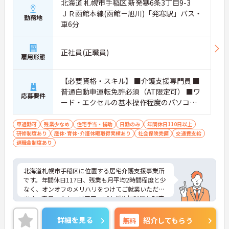
北海道 札幌市手稲区 新発寒6条3丁目9-3
ＪＲ函館本線(函館－旭川)「発寒駅」バス・
勤務地
車6分
正社員(正職員)
雇用形態
【必要資格・スキル】 ■介護支援専門員 ■
普通自動車運転免許必須（AT限定可） ■ワ
応募要件
ード・エクセルの基本操作程度のパソコン
スキル
車通勤可
残業少なめ
住宅手当・補助
日勤のみ
年間休日110日以上
研修制度あり
産休･育休･介護休暇取得実績あり
社会保険完備
交通費支給
退職金制度あり
北海道札幌市手稲区に位置する居宅介護支援事業所
です。年間休日117日、残業も月平均2時間程度と少
なく、オンオフのメリハリをつけてご就業いただけ
ます。職員へのキャリアアップ支援や福利厚生制度
も充実しており安心して働き続けられます。ご興味
のある方には、面接対策ポイントなど、さらに詳細
詳細を見る
無料
紹介してもらう
をお話しいたしますのでお気軽にご相談ください！