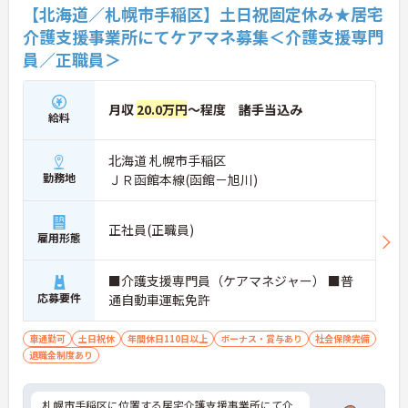
【北海道／札幌市手稲区】土日祝固定休み★居宅
介護支援事業所にてケアマネ募集＜介護支援専門
員／正職員＞
月収
20.0万円
～程度 諸手当込み
給料
北海道 札幌市手稲区
勤務地
ＪＲ函館本線(函館－旭川)
正社員(正職員)
雇用形態
■介護支援専門員（ケアマネジャー） ■普
応募要件
通自動車運転免許
車通勤可
土日祝休
年間休日110日以上
ボーナス・賞与あり
社会保険完備
退職金制度あり
札幌市手稲区に位置する居宅介護支援事業所にて介