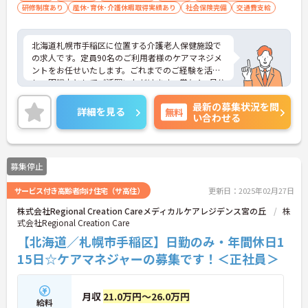
研修制度あり
産休･育休･介護休暇取得実績あり
社会保険完備
交通費支給
北海道札幌市手稲区に位置する介護老人保健施設で
の求人です。定員90名のご利用者様のケアマネジメ
ントをお任せいたします。ごれまでのご経験を活か
し、即戦力としてご活躍いただけます。賞与4ヶ月分
実績と頑張りを評価していただけるのも魅力です。
最新の募集状況を問
ご興味のある方は、お気軽にお問い合わせくださ
詳細を見る
無料
い合わせる
い。
募集停止
サービス付き高齢者向け住宅（サ高住）
更新日：2025年02月27日
株式会社Regional Creation Careメディカルケアレジデンス宮の丘
株
式会社Regional Creation Care
【北海道／札幌市手稲区】日勤のみ・年間休日1
15日☆ケアマネジャーの募集です！＜正社員＞
月収
21.0万円～26.0万円
給料