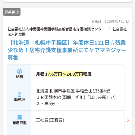
募集停止
更新日：2026年01月14日
社会福祉法人神愛園神愛園手稲高齢者居宅介護相談センター
社会福祉
法人神愛園
【北海道／札幌市手稲区】年間休日121日☆残業
少なめ！居宅介護支援事業所にてケアマネジャー
募集
月収
17.6万円～24.8万円
程度
給料
北海道 札幌市手稲区 手稲金山135番地5
ＪＲ函館本線(函館－旭川)「ほしみ駅」バ
勤務地
ス・車5分
正社員(正職員)
雇用形態