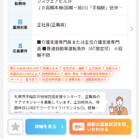
ンスクエアビル3F
勤務地
ＪＲ函館本線(函館－旭川)「手稲駅」徒歩10
分
正社員(正職員)
雇用形態
■介護支援専門員または主任介護支援専門
員 ■普通自動車運転免許（AT限定可） ※経
応募要件
験不問
駅から徒歩10分以内
残業少なめ
住宅手当・補助
土日祝休
日勤のみ
年間休日110日以上
研修制度あり
産休･育休･介護休暇取得実績あり
ボーナス・賞与あり
社会保険完備
交通費支給
退職金制度あり
札幌市手稲区の地域包括支援センターで、正職員の
ケアマネジャーを募集しています。土日祝休み、年
間休日124日でワークライフバランスも◎。経験は
不問なので、これからケアマネとしてスキルアップ
を目指したい方にもおすすめです。育児・介護休暇
最新の募集状況を問
の取得実績もあり、ライフステージの変化にも柔軟
詳細を見る
無料
い合わせる
に対応できる職場です。ご興味のある方は、ぜひお
気軽にお問い合わせください。