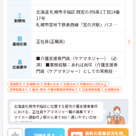
北海道 札幌市手稲区 西宮の沢6条1丁目14番
17号
勤務地
札幌市営地下鉄東西線「宮の沢駅」バス・
車4分
正社員(正職員)
雇用形態
■介護支援専門員（ケアマネジャー）（必
須） ■業務経験：あれば尚可（介護支援専
応募要件
門員（ケアマネジャー）としての実務経
験） ■経験不問
車通勤可
未経験OK
残業少なめ
日勤のみ
年間休日110日以上
研修制度あり
産休･育休･介護休暇取得実績あり
社会保険完備
交通費支給
北海道札幌市手稲区に位置する居宅介護支援事業所
における、正社員ケアマネジャー職の募集です！
マイカー通勤可♪駅から車で4分！通いやすい立地
での就業です！
ご興味ある方には、面接対策ポイントなど、さらに
最新の募集状況を問
詳細をお話しいたしますのでお気軽にご相談くださ
詳細を見る
無料