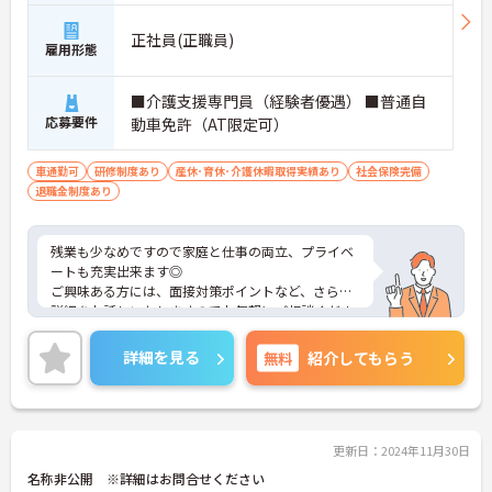
車6分
正社員(正職員)
雇用形態
■介護支援専門員（経験者優遇） ■普通自
応募要件
動車免許（AT限定可）
車通勤可
研修制度あり
産休･育休･介護休暇取得実績あり
社会保険完備
退職金制度あり
残業も少なめですので家庭と仕事の両立、プライベ
ートも充実出来ます◎
ご興味ある方には、面接対策ポイントなど、さらに
詳細をお話しいたしますのでお気軽にご相談くださ
い！
詳細を見る
無料
紹介してもらう
更新日：2024年11月30日
名称非公開 ※詳細はお問合せください