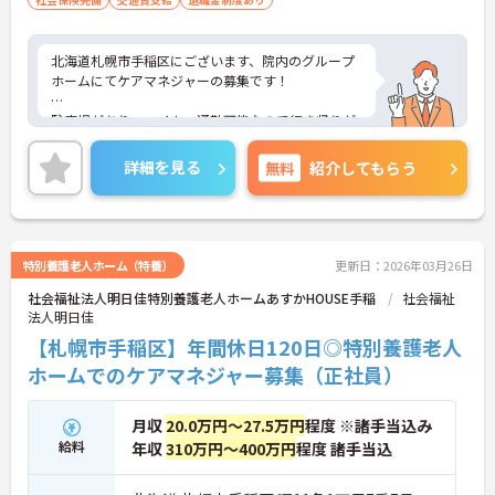
北海道札幌市手稲区にございます、院内のグループ
ホームにてケアマネジャーの募集です！
駐車場があり、マイカー通勤可能なので行き帰りが
便利です♪
詳細を見る
無料
紹介してもらう
賞与・昇給あり！頑張りをしっかりと評価している
ので、モチベーションを保ちやすい環境です★
また、育児休暇制度がありますので、ライフステー
ジに応じて長くお仕事を続けていくことができます
特別養護老人ホーム（特養）
更新日：2026年03月26日
◎
社会福祉法人明日佳特別養護老人ホームあすかHOUSE手稲
社会福祉
法人明日佳
ご興味のある方は、マイナビ介護職までお問い合わ
せください。
【札幌市手稲区】年間休日120日◎特別養護老人
ホームでのケアマネジャー募集（正社員）
月収
20.0万円～27.5万円
程度 ※諸手当込み
給料
年収
310万円～400万円
程度 諸手当込