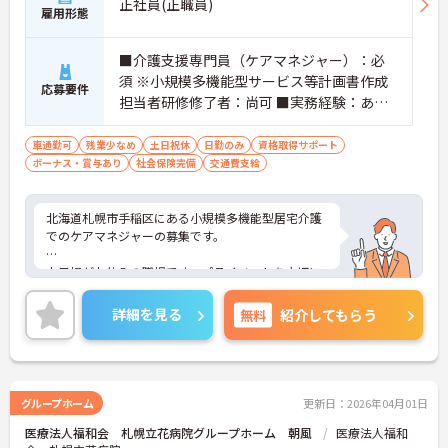
正社員(正職員)
雇用形態
■介護支援専門員（ケアマネジャー）：必
須 ※小規模多機能型サービス等計画書作成
応募要件
担当者研修修了者：尚可 ■実務経験：あれ
ば尚可
車通勤可
残業少なめ
土日祝休
日勤のみ
資格取得サポート
ボーナス・賞与あり
社会保険完備
交通費支給
北海道札幌市手稲区にある小規模多機能型居宅介護
でのケアマネジャーの募集です。
土日祝がお休みの職場です。プライベートを大切に
しながらご勤務いただけます。
詳細を見る
無料
紹介してもらう
ご興味のある方には、面接対策ポイントなど、さら
に詳細をお話しいたしますのでお気軽にご相談くだ
さい！
グループホーム
更新日：2026年04月01日
医療法人福和会 札幌立花病院グループホーム 朝風
医療法人福和