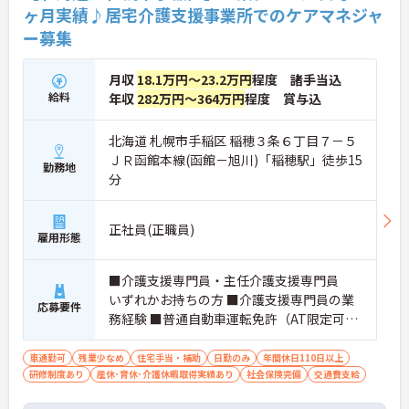
ヶ月実績♪居宅介護支援事業所でのケアマネジャ
ー募集
月収
18.1万円～23.2万円
程度 諸手当込
給料
年収
282万円～364万円
程度 賞与込
北海道 札幌市手稲区 稲穂３条６丁目７－５
ＪＲ函館本線(函館－旭川)「稲穂駅」徒歩15
勤務地
分
正社員(正職員)
雇用形態
■介護支援専門員・主任介護支援専門員
いずれかお持ちの方 ■介護支援専門員の業
応募要件
務経験 ■普通自動車運転免許（AT限定可）
■ワード・エクセル基本操作
車通勤可
残業少なめ
住宅手当・補助
日勤のみ
年間休日110日以上
研修制度あり
産休･育休･介護休暇取得実績あり
社会保険完備
交通費支給