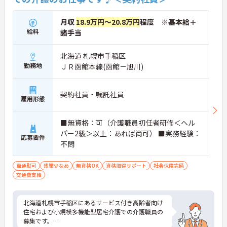
月収
18.9万円～20.8万円
程度 ※基本給＋
給料
諸手当
北海道 札幌市手稲区
勤務地
ＪＲ函館本線(函館－旭川)
契約社員・嘱託社員
雇用形態
■無資格：可（介護職員初任者研修＜ヘル
パー2級＞以上：あれば尚可） ■実務経験：
応募要件
不問
車通勤可
残業少なめ
無資格OK
資格取得サポート
社会保険完備
交通費支給
北海道札幌市手稲区にあるサービス付き高齢者向け
住宅および小規模多機能型居宅介護での介護職員の
募集です。