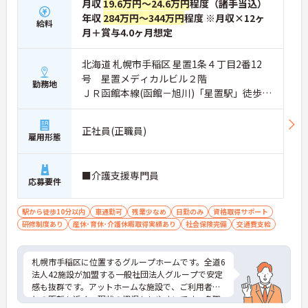
月収
19.6万円～24.6万円
程度（諸手当込）
年収
284万円～344万円
程度 ※月収×12ヶ
給料
月＋賞与4.0ヶ月想定
北海道 札幌市手稲区 星置1条４丁目2番12
号 星置メディカルビル２階
勤務地
ＪＲ函館本線(函館－旭川)「星置駅」徒歩3
分
正社員(正職員)
雇用形態
■介護支援専門員
応募要件
駅から徒歩10分以内
車通勤可
残業少なめ
日勤のみ
資格取得サポート
研修制度あり
産休･育休･介護休暇取得実績あり
社会保険完備
交通費支給
札幌市手稲区に位置するグループホームです。全道6
法人42施設が加盟する一般社団法人グループで安定
感も抜群です。アットホームな施設で、ご利用者様
との距離も近く、現状の把握もしやすいです。多職