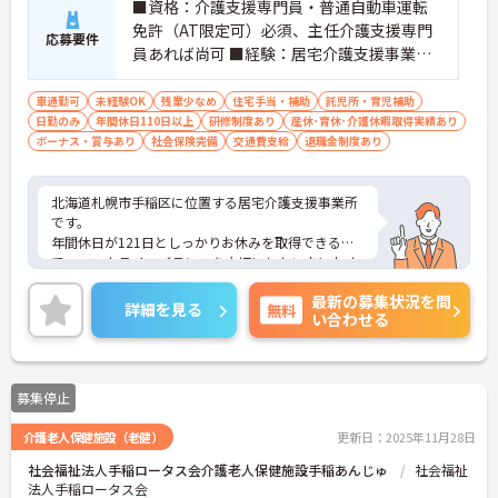
■資格：介護支援専門員・普通自動車運転
免許（AT限定可）必須、主任介護支援専門
応募要件
員あれば尚可 ■経験：居宅介護支援事業所
での介護支援専門員業務経験者であれば尚
可
車通勤可
未経験OK
残業少なめ
住宅手当・補助
託児所・育児補助
日勤のみ
年間休日110日以上
研修制度あり
産休･育休･介護休暇取得実績あり
ボーナス・賞与あり
社会保険完備
交通費支給
退職金制度あり
北海道札幌市手稲区に位置する居宅介護支援事業所
です。
年間休日が121日としっかりお休みを取得できるの
で、ワークライフバランスを大切にしたい方におす
すめです。
最新の募集状況を問
利用可能な託児所があり、子育て中の方も安心して
詳細を見る
無料
い合わせる
働いていただけます。日勤のみで残業は月5時間程度
ですので、勤務終了後の予定も立てやすいです。
ご興味のある方には、面接対策ポイントなど、さら
に詳細をお話しいたしますのでお気軽にご相談くだ
募集停止
さい！
介護老人保健施設（老健）
更新日：2025年11月28日
社会福祉法人手稲ロータス会介護老人保健施設手稲あんじゅ
社会福祉
法人手稲ロータス会