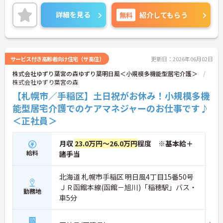
種との連携もよく働きやすい環境です。ご興味ある
方には、面接対策ポイントなど、詳細をお話しいた
詳細を見る
無料
紹介してもらう
しますのでお気軽にご相談ください。
サービス付き高齢者向け住宅（サ高住）
更新日：2026年06月02日
株式会社ゆずり葉宮の森ゆずり葉明日風＜小規模多機能型居宅介護＞
株式会社ゆずり葉宮の森
【札幌市／手稲区】土日祝がお休み！小規模多機
能型居宅介護でのケアマネジャーのお仕事です♪
＜正社員＞
月収
23.0万円～26.0万円
程度 ※基本給＋
給料
諸手当
北海道 札幌市手稲区 明日風4丁目15番50号
ＪＲ函館本線(函館－旭川)「稲穂駅」バス・
勤務地
車5分