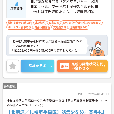
■介護支援専門員（ケアマネジャー）必須
■エクセル、ワード基本操作スキル必須 ■
応募要件
できれば実務経験ある方、未経験要相談
駅から徒歩10分以内
車通勤可
日勤のみ
産休･育休･介護休暇取得実績あり
ボーナス・賞与あり
社会保険完備
交通費支給
退職金制度あり
北海道札幌市手稲区にある介護老人保健施設でのケ
アマネの募集です！
月給222,000円から245,000円の安定した給与に加
え、土日休みの年間休日105日を確保◎
JR星置駅から徒歩2分の好立地で、通勤も便利です
最新の募集状況を問
♪
詳細を見る
無料
い合わせる
ご興味がある方はご面接のポイントをお伝えします
ので、お気軽にお問い合わせください。
募集停止
更新日：2026年03月19日
社会福祉法人手稲ロータス会手稲ロータス指定居宅介護支援事業所
社
会福祉法人手稲ロータス会
【北海道／札幌市手稲区】残業少なめ／賞与4.1