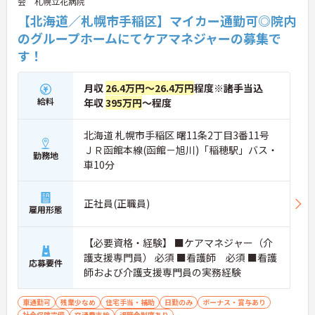
会 札幌立花病院
【北海道／札幌市手稲区】マイカー通勤可◎院内
のグループホームにてケアマネジャーの募集で
す！
月収
26.4万円～26.4万円
程度※諸手当込
給料
年収
395万円
～程度
北海道 札幌市手稲区 曙11条2丁目3番11号
ＪＲ函館本線(函館－旭川)「稲穂駅」バス・
勤務地
車10分
正社員(正職員)
雇用形態
【必要資格・経験】 ■ケアマネジャー（介
護支援専門員） 必須 ■看護師 必須 ■看護
応募要件
師および介護支援専門員の実務経験
車通勤可
残業少なめ
住宅手当・補助
日勤のみ
ボーナス・賞与あり
社会保険完備
交通費支給
退職金制度あり