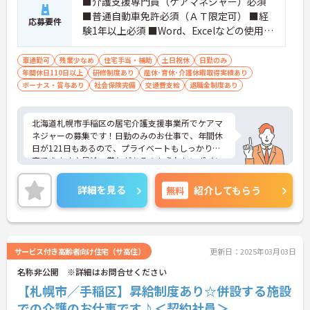
■介護支援専門員（ケアマネジャー）必須
■普通自動車免許必須（ＡＴ限定可） ■経
応募要件
験1年以上必須 ■Word、Excelなどの使用経
験あれば尚可
車通勤可
残業少なめ
住宅手当・補助
土日祝休
日勤のみ
年間休日110日以上
研修制度あり
産休･育休･介護休暇取得実績あり
ボーナス・賞与あり
社会保険完備
交通費支給
退職金制度あり
北海道札幌市手稲区の居宅介護支援事業所でケアマ
ネジャーの募集です！日勤のみのお仕事で、年間休
日が121日もあるので、プライベートもしっかり充
実できます♪昇給、賞与があるのもうれしいポイン
ト！ご興味のある方は、面接ポイントをお伝えしま
すので、お気軽にご連絡ください。
詳細を見る
無料
紹介してもらう
サービス付き高齢者向け住宅（サ高住）
更新日：2025年03月03日
名称非公開 ※詳細はお問合せください
【札幌市／手稲区】昇給制度あり☆併設する施設
での介護のお仕事です♪＜契約社員＞