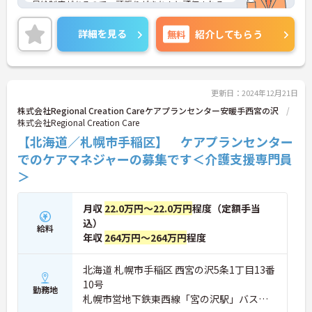
昇給制度があるので、頑張りがきちんと評価される
ため、モチベーションアップにつながります。
ご興味のある方には、面接対策ポイントなど、さら
詳細を見る
無料
紹介してもらう
に詳細をお話しいたしますのでお気軽にご相談くだ
さい！
更新日：2024年12月21日
株式会社Regional Creation Careケアプランセンター安暖手西宮の沢
株式会社Regional Creation Care
【北海道／札幌市手稲区】 ケアプランセンター
でのケアマネジャーの募集です＜介護支援専門員
＞
月収
22.0万円～22.0万円
程度（定額手当
込）
給料
年収
264万円～264万円
程度
北海道 札幌市手稲区 西宮の沢5条1丁目13番
10号
勤務地
札幌市営地下鉄東西線「宮の沢駅」バス・