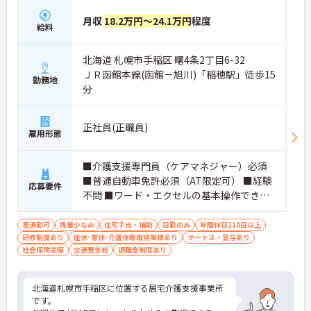
月収
18.2万円～24.1万円
程度
給料
北海道 札幌市手稲区 曙4条2丁目6-32
ＪＲ函館本線(函館－旭川)「稲穂駅」徒歩15
勤務地
分
正社員(正職員)
雇用形態
■介護支援専門員（ケアマネジャー）必須
■普通自動車免許必須（AT限定可） ■経験
応募要件
不問 ■ワード・エクセルの基本操作できる
方
車通勤可
残業少なめ
住宅手当・補助
日勤のみ
年間休日110日以上
研修制度あり
産休･育休･介護休暇取得実績あり
ボーナス・賞与あり
社会保険完備
交通費支給
退職金制度あり
北海道札幌市手稲区に位置する居宅介護支援事業所
です。