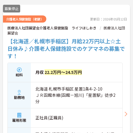
募集停止
介護老人保健施設（老健）
更新日：2026年05月12日
医療法人社団展望会介護老人保健施設 ライフほしおき
医療法人社団
展望会
【北海道／札幌市手稲区】月給22万円以上☆土
日休み♪介護老人保健施設でのケアマネの募集で
す！
月収
22.2万円～24.5万円
給料
北海道 札幌市手稲区 星置1条4-2-10
ＪＲ函館本線(函館－旭川)「星置駅」徒歩2
勤務地
分
正社員(正職員)
雇用形態