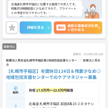
北海道札幌市手稲区に位置する施設での求人です。
残業月5時間程度と少なめですので、プライベート
との予定が立てやすいです。
また、賞与4.10ヶ月分実績と頑張りを評価していた
だけます！
最新の募集状況を問
ご興味のある方は、お気軽にお問い合わせくださ
詳細を見る
無料
い合わせる
い。
募集停止
更新日：2026年02月16日
医療法人秀友会札幌市手稲区第1地域包括支援センター
医療法人秀友
会
【札幌市手稲区】年間休日124日＆残業少なめ◎
地域包括支援センターでのケアマネジャー募集
月収
17.5万円～23.5万円
程度
給料
北海道 札幌市手稲区 前田4条10-2-8 タケシ