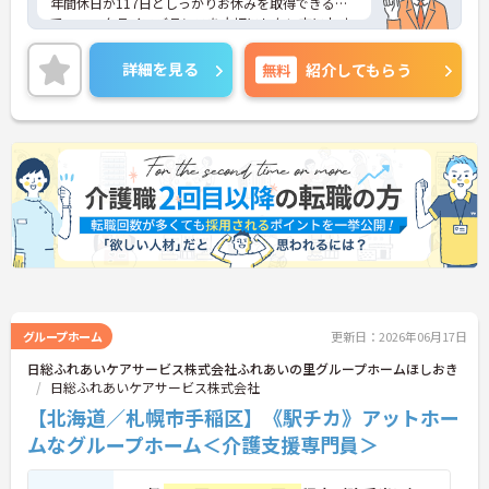
年間休日が117日としっかりお休みを取得できるの
で、ワークライフバランスを大切にしたい方におす
すめです。
日勤のみで残業は月平均2時間程度ですので、勤務
詳細を見る
無料
紹介してもらう
終了後の予定も立てやすいです。
ご興味のある方には、面接対策ポイントなど、さら
に詳細をお話しいたしますのでお気軽にご相談くだ
さい！
グループホーム
更新日：2026年06月17日
日総ふれあいケアサービス株式会社ふれあいの里グループホームほしおき
日総ふれあいケアサービス株式会社
【北海道／札幌市手稲区】《駅チカ》アットホー
ムなグループホーム＜介護支援専門員＞