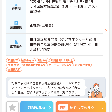
北海道 札幌市手稲区 曙11条1丁目7番7号
ＪＲ函館本線(函館－旭川)「手稲駅」バス・
勤務地
車12分
正社員(正職員)
雇用形態
■介護支援専門員（ケアマネジャー）必須
■普通自動車運転免許必須（AT限定可） ■
応募要件
未経験相談可
車通勤可
残業少なめ
日勤のみ
年間休日110日以上
産休･育休･介護休暇取得実績あり
ボーナス・賞与あり
社会保険完備
交通費支給
札幌市手稲区に位置する特別養護老人ホームでのケ
アマネジャー求人です。一人ひとりに合った「自律
した生活」を続けられるように職員一丸となりサポ
ートしています。住宅手当や扶養手当等の各種手当
も整っています。年間休日は120日と多めで、ワー
クライフバランスを重視される方にもおすすめで
詳細を見る
無料
紹介してもらう
す。ご興味のある方には、面接対策ポイントなど、