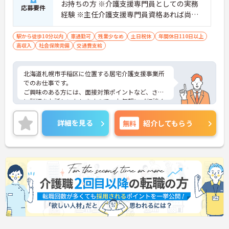
お持ちの方 ※介護支援専門員としての実務
応募要件
経験 ※主任介護支援専門員資格あれば尚可
※必要なPCスキル：エクセル、ワードので
きる方
駅から徒歩10分以内
車通勤可
残業少なめ
土日祝休
年間休日110日以上
高収入
社会保険完備
交通費支給
北海道札幌市手稲区に位置する居宅介護支援事業所
でのお仕事です。
ご興味のある方には、面接対策ポイントなど、さら
に詳細をお話しいたしますので、お気軽にご相談く
ださい。
詳細を見る
無料
紹介してもらう