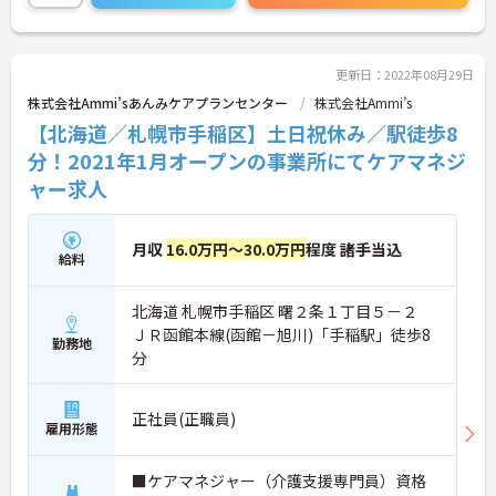
更新日：2022年08月29日
株式会社Ammi’sあんみケアプランセンター
株式会社Ammi’s
【北海道／札幌市手稲区】土日祝休み／駅徒歩8
分！2021年1月オープンの事業所にてケアマネジ
ャー求人
月収
16.0万円～30.0万円
程度 諸手当込
給料
北海道 札幌市手稲区 曙２条１丁目５－２
ＪＲ函館本線(函館－旭川)「手稲駅」徒歩8
勤務地
分
正社員(正職員)
雇用形態
■ケアマネジャー（介護支援専門員）資格