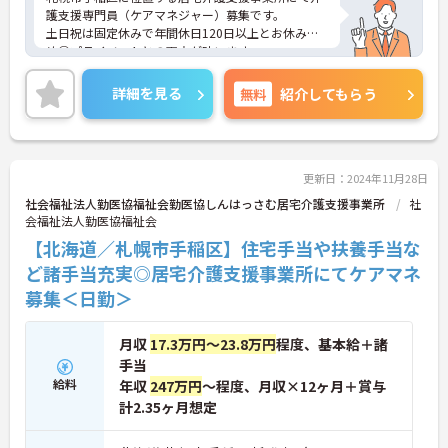
護支援専門員（ケアマネジャー）募集です。
土日祝は固定休みで年間休日120日以上とお休み多
め◎プライベートとの両立が叶います。
ご興味ある方には、面接対策ポイントなど、さらに
詳細をお話しいたしますのでお気軽にご相談くださ
詳細を見る
無料
紹介してもらう
い！
更新日：2024年11月28日
社会福祉法人勤医協福祉会勤医協しんはっさむ居宅介護支援事業所
社
会福祉法人勤医協福祉会
【北海道／札幌市手稲区】住宅手当や扶養手当な
ど諸手当充実◎居宅介護支援事業所にてケアマネ
募集＜日勤＞
月収
17.3万円～23.8万円
程度、基本給＋諸
手当
給料
年収
247万円
～程度、月収×12ヶ月＋賞与
計2.35ヶ月想定