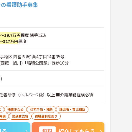
での看護助手募集
円～19.7万円
程度 諸手当込
～327万円
程度
手稲区 西宮の沢1条4丁目14番35号
(函館－旭川)「稲積公園駅」徒歩10分
)
任者研修（ヘルパー2級）以上 ■介護業務経験必須
K
残業少なめ
住宅手当・補助
託児所・育児補助
完備
交通費支給
退職金制度あり
見る
無料
紹介してもらう