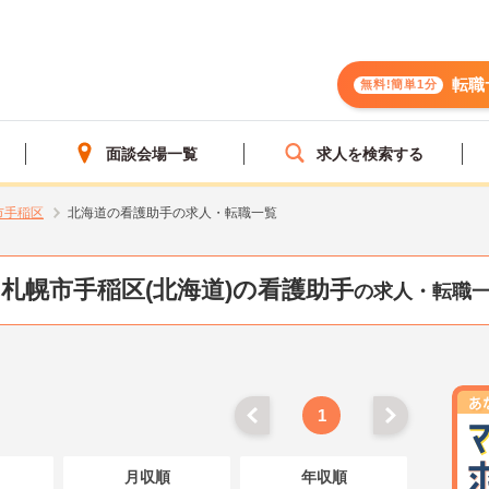
転職
無料!簡単1分
面談会場一覧
求人を検索する
市手稲区
北海道の看護助手の求人・転職一覧
札幌市手稲区(北海道)の看護助手
の求人・転職
1
月収順
年収順