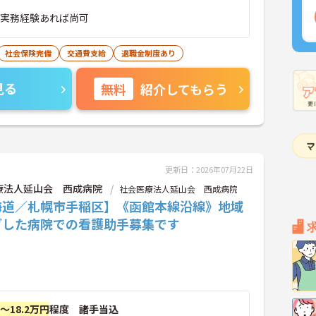
※実務経験あれば尚可
社会保険完備
交通費支給
退職金制度あり
見る
無料
紹介してもらう
更新日：2026年07月22日
療法人延山会 西成病院
社会医療法人延山会 西成病院
海道／札幌市手稲区】《函館本線沿線》地域
ざした病院での看護助手募集です
円～18.2万円
程度 諸手当込