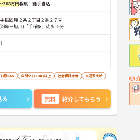
～308万円
程度 諸手当込
市手稲区 曙２条２丁目２番２７号
(函館－旭川)「手稲駅」徒歩15分
)
日勤のみ
年間休日110日以上
社会保険完備
交通費支給
見る
無料
紹介してもらう