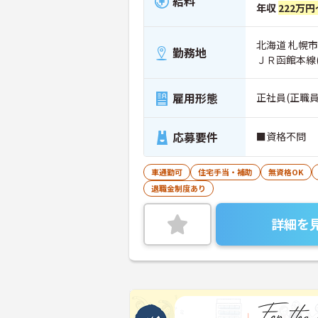
給料
年収
222万円
北海道 札幌
勤務地
ＪＲ函館本線
雇用形態
正社員(正職員
応募要件
■資格不問
車通勤可
住宅手当・補助
無資格OK
退職金制度あり
詳細を