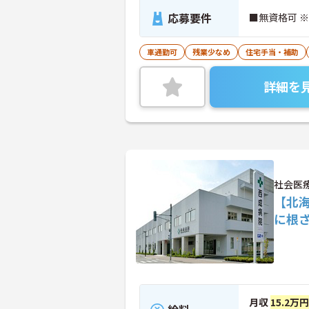
応募要件
■無資格可 
車通勤可
残業少なめ
住宅手当・補助
詳細を
社会医
【北
に根
月収
15.2万