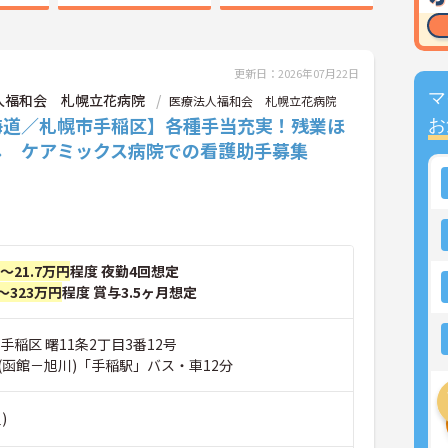
更新日：2026年07月22日
マ
人福和会 札幌立花病院
医療法人福和会 札幌立花病院
海道／札幌市手稲区】各種手当充実！残業ほ
お
し ケアミックス病院での看護助手募集
円～21.7万円
程度 夜勤4回想定
～323万円
程度 賞与3.5ヶ月想定
手稲区 曙11条2丁目3番12号
(函館－旭川)「手稲駅」バス・車12分
)