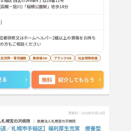
手稲区 西宮の沢4条4丁目18番11号
(函館－旭川)「稲積公園駅」徒歩14分
)
任者研修又はホームヘルパー2級以上の資格をお持ち
格の方もご相談ください
託児所・育児補助
無資格OK
ブランクOK
社会保険完備
見る
無料
紹介してもらう
更新日：2026年07月14日
人札幌宮の沢病院
医療法人札幌宮の沢病院
海道／札幌市手稲区】福利厚生充実 療養型