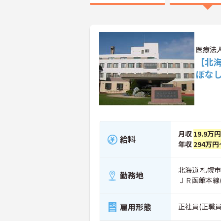
医療法
【北
ぼな
月収
19.9万
給料
年収
294万円
北海道 札幌市
勤務地
ＪＲ函館本線
雇用形態
正社員(正職員