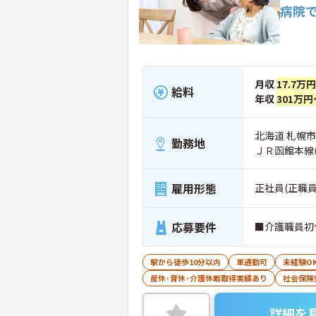
病院
月収
17.7万
給料
年収
301万円
北海道 札幌市
勤務地
ＪＲ函館本線
雇用形態
正社員(正職員
応募要件
■介護職員初
駅から徒歩10分以内
車通勤可
未経験O
産休･育休･介護休暇取得実績あり
社会保険
詳細を