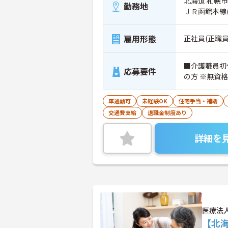
北海道 札幌市
勤務地
ＪＲ函館本線
雇用形態
正社員(正職員
■介護職員初
応募要件
の方 ※無資
車通勤可
未経験OK
住宅手当・補助
交通費支給
退職金制度あり
詳細を
医療法
【北