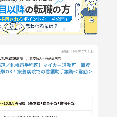
更新日：2026年07月21日
人札幌緑誠病院
医療法人札幌緑誠病院
海道／札幌市手稲区】マイカー通勤可／無資
経験OK！療養病院での看護助手業務＜常勤＞
円～15.8万円
程度（基本給+食事手当+住宅手当）