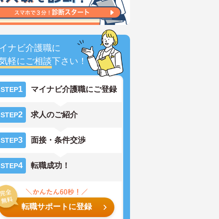
イナビ介護職に
気軽にご相談
下さい！
1
マイナビ介護職にご登録
STEP
2
求人のご紹介
STEP
3
面接・条件交渉
STEP
4
転職成功！
STEP
転職サポートに登録