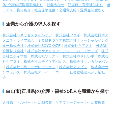
休･介護休暇取得実績あり
残業少なめ
託児所・育児補助あり
ボ
ーナス・賞与あり
社会保険完備
交通費支給
退職金制度あり
企業から介護の求人を探す
株式会社ベネッセスタイルケア
株式会社ツクイ
株式会社日本ア
メニティライフ協会
ＳＯＭＰＯケア株式会社
ソーシャルインク
ルー株式会社
株式会社SOYOKAZE
株式会社ケア２１
ALSOK
介護株式会社
株式会社ケアリッツ・アンド・パートナーズ
株式
会社ニチイ学館
株式会社ソラスト
株式会社やさしい手
株式会
社ケア２１
株式会社ニチイケアパレス
株式会社サンガジャパン
株式会社川島コーポレーション
株式会社アンビス
株式会社サ
ンウェルズ
株式会社スーパー・コート
社会福祉法人ノテ福祉
会
白山市(石川県)の介護・福祉の求人を職種から探す
介護職・ヘルパー
生活相談員
ケアマネージャー
生活支援員