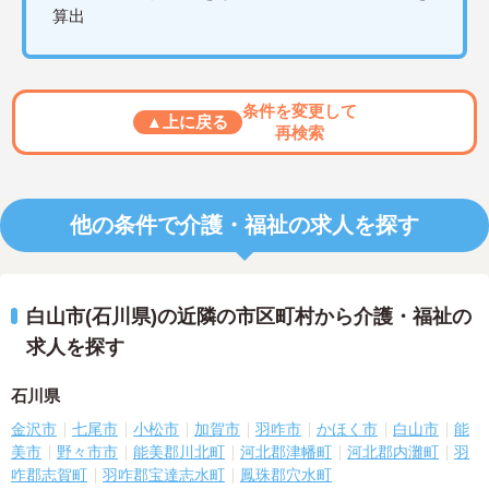
算出
条件を変更して
▲上に戻る
再検索
他の条件で介護・福祉の求人を探す
白山市(石川県)の近隣の市区町村から介護・福祉の
求人を探す
石川県
金沢市
七尾市
小松市
加賀市
羽咋市
かほく市
白山市
能
美市
野々市市
能美郡川北町
河北郡津幡町
河北郡内灘町
羽
咋郡志賀町
羽咋郡宝達志水町
鳳珠郡穴水町