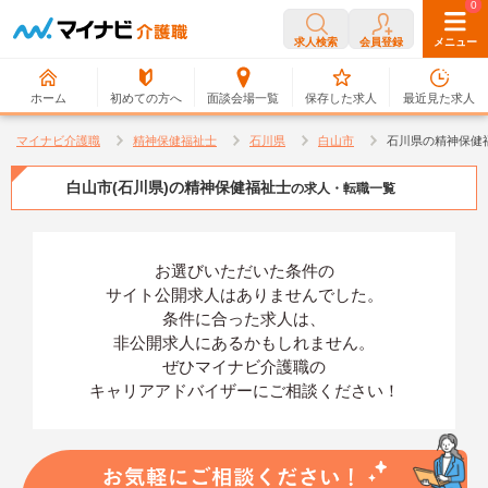
0
0
求人検索
会員登録
メニュー
ホーム
初めての方へ
面談会場一覧
保存した求人
最近見た求人
マイナビ介護職
精神保健福祉士
石川県
白山市
石川県の精神保健
白山市(石川県)の精神保健福祉士
の求人・転職一覧
お選びいただいた条件の
サイト公開求人はありませんでした。
条件に合った求人は、
非公開求人にあるかもしれません。
ぜひマイナビ介護職の
キャリアアドバイザーにご相談ください！