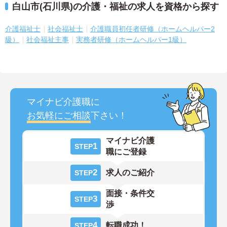
白山市(石川県)の介護・福祉の求人を資格から探す
介護福祉士
社会福祉士
介護職員初任者研修（ホームヘルパー2
級）
社会福祉主事
実務者研修（ホームヘルパー1級）
マイナビ介護職に
お気軽にご相談
下さい！
マイナビ介護
1
STEP
職にご登録
2
求人のご紹介
STEP
面接・条件交
3
STEP
渉
4
転職成功！
STEP