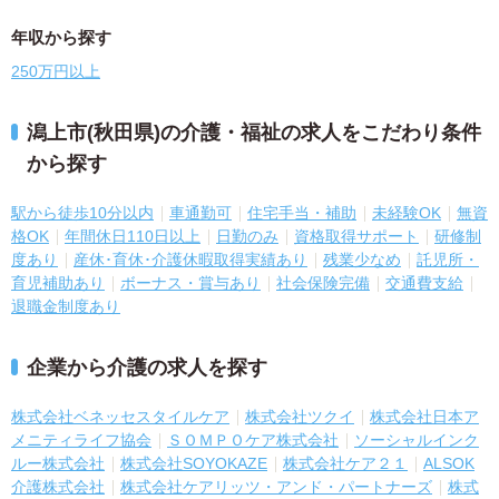
年収から探す
250万円以上
潟上市(秋田県)の介護・福祉の求人をこだわり条件
から探す
駅から徒歩10分以内
車通勤可
住宅手当・補助
未経験OK
無資
格OK
年間休日110日以上
日勤のみ
資格取得サポート
研修制
度あり
産休･育休･介護休暇取得実績あり
残業少なめ
託児所・
育児補助あり
ボーナス・賞与あり
社会保険完備
交通費支給
退職金制度あり
企業から介護の求人を探す
株式会社ベネッセスタイルケア
株式会社ツクイ
株式会社日本ア
メニティライフ協会
ＳＯＭＰＯケア株式会社
ソーシャルインク
ルー株式会社
株式会社SOYOKAZE
株式会社ケア２１
ALSOK
介護株式会社
株式会社ケアリッツ・アンド・パートナーズ
株式