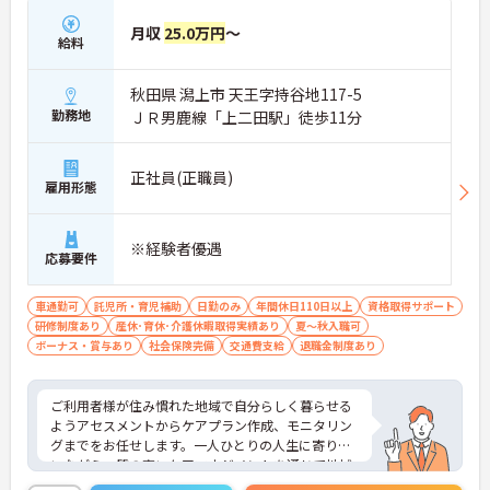
月収
25.0万円
～
給料
秋田県 潟上市 天王字持谷地117-5
勤務地
ＪＲ男鹿線「上二田駅」徒歩11分
正社員(正職員)
雇用形態
※経験者優遇
応募要件
車通勤可
託児所・育児補助
日勤のみ
年間休日110日以上
資格取得サポート
研修制度あり
産休･育休･介護休暇取得実績あり
夏～秋入職可
ボーナス・賞与あり
社会保険完備
交通費支給
退職金制度あり
ご利用者様が住み慣れた地域で自分らしく暮らせる
ようアセスメントからケアプラン作成、モニタリン
グまでをお任せします。一人ひとりの人生に寄り添
いながら、質の高いケアマネジメントを通じて地域
に貢献できるとてもやりがいのあるお仕事です。