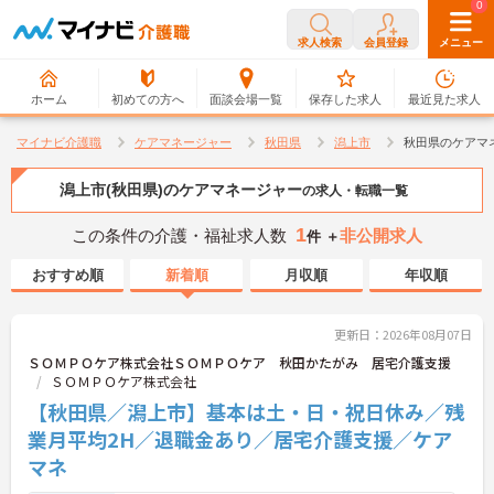
0
0
求人検索
会員登録
メニュー
ホーム
初めての方へ
面談会場一覧
保存した求人
最近見た求人
マイナビ介護職
ケアマネージャー
秋田県
潟上市
秋田県のケアマ
潟上市(秋田県)のケアマネージャー
の求人・転職一覧
1
この条件の介護・福祉求人数
非公開求人
件 ＋
おすすめ順
新着順
月収順
年収順
更新日：2026年08月07日
ＳＯＭＰＯケア株式会社ＳＯＭＰＯケア 秋田かたがみ 居宅介護支援
ＳＯＭＰＯケア株式会社
【秋田県／潟上市】基本は土・日・祝日休み／残
業月平均2H／退職金あり／居宅介護支援／ケア
マネ