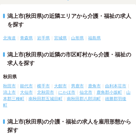
潟上市(秋田県)の近隣エリアから介護・福祉の求人
を探す
北海道
青森県
岩手県
宮城県
山形県
福島県
潟上市(秋田県)の近隣の市区町村から介護・福祉の
求人を探す
秋田県
秋田市
能代市
横手市
大館市
男鹿市
鹿角市
由利本荘市
潟上市
大仙市
北秋田市
にかほ市
仙北市
鹿角郡小坂町
山
本郡三種町
南秋田郡五城目町
南秋田郡八郎潟町
雄勝郡羽後
町
潟上市(秋田県)の介護・福祉の求人を雇用形態から
探す