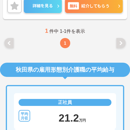
◆会社全体で人材育成に力を入れています。入社時
詳細を見る
無料
紹介してもらう
研修をはじめ、事業所内研修やスキルアップ研修な
ど、学びの場が豊富に用意されています。ケアマネ
ジャーとしての専門性をさらに磨いていきたい方に
ぴったりの環境です。
◆基本給に加えて職務手当や働きがい向上手当など
1
件中 1-1件を表示
が支給されます。主任ケアマネジャーの方には特別
手当の支給もあり、お持ちの資格やスキルを最大限
1
に活かして、モチベーション高く働き続けられま
す。
秋田県の雇用形態別介護職の平均給与
正社員
21.2
万円