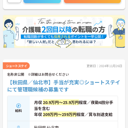
ショートステイ
更新日：2024年11月26日
名称非公開 ※詳細はお問合せください
【秋田県／仙北市】手当が充実◎ショートステイ
にて管理職候補の募集です
月収
20.9万円～25.9万円
程度／夜勤6回分手
当を含む
給料
年収
209万円～259万円
程度／賞与別途支給
秋田県 仙北市