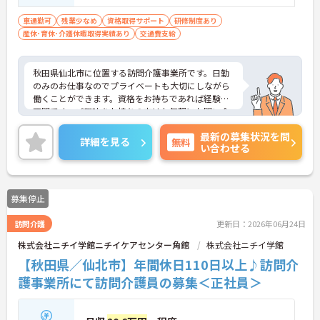
車通勤可
残業少なめ
資格取得サポート
研修制度あり
産休･育休･介護休暇取得実績あり
交通費支給
秋田県仙北市に位置する訪問介護事業所です。日勤
のみのお仕事なのでプライベートも大切にしながら
働くことができます。資格をお持ちであれば経験は
不問です。ご興味をお持ちの方はお気軽にお問い合
わせください。
最新の募集状況を問
詳細を見る
無料
い合わせる
募集停止
訪問介護
更新日：2026年06月24日
株式会社ニチイ学館ニチイケアセンター角館
株式会社ニチイ学館
【秋田県／仙北市】年間休日110日以上♪訪問介
護事業所にて訪問介護員の募集＜正社員＞