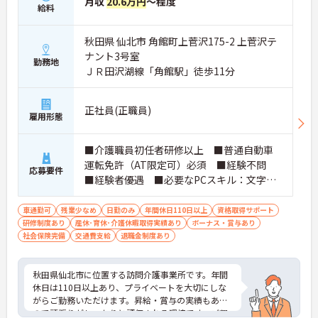
月収
20.6万円
～程度
給料
秋田県 仙北市 角館町上菅沢175-2 上菅沢テ
ナント3号室
勤務地
ＪＲ田沢湖線「角館駅」徒歩11分
正社員(正職員)
雇用形態
■介護職員初任者研修以上 ■普通自動車
運転免許（AT限定可）必須 ■経験不問
応募要件
■経験者優遇 ■必要なPCスキル：文字入
力程度
車通勤可
残業少なめ
日勤のみ
年間休日110日以上
資格取得サポート
研修制度あり
産休･育休･介護休暇取得実績あり
ボーナス・賞与あり
社会保険完備
交通費支給
退職金制度あり
秋田県仙北市に位置する訪問介護事業所です。年間
休日は110日以上あり、プライベートを大切にしな
がらご勤務いただけます。昇給・賞与の実績もある
ので頑張りがしっかりと評価される環境です。ご興