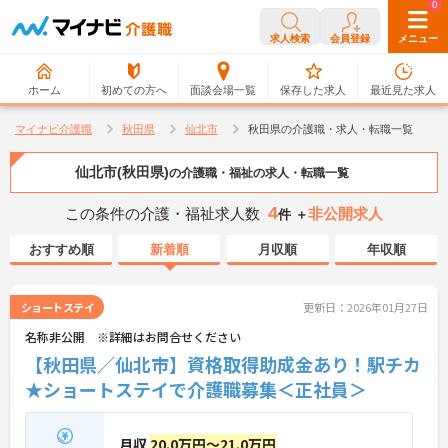
0
0
求人検索
会員登録
メニュー
ホーム
初めての方へ
面談会場一覧
保存した求人
最近見た求人
マイナビ介護職
秋田県
仙北市
秋田県の介護職・求人・転職一覧
仙北市(秋田県)
の介護職・福祉の求人・転職一覧
4
この条件の介護・福祉求人数
非公開求人
件 ＋
おすすめ順
新着順
月収順
年収順
ショートステイ
更新日：2026年01月27日
名称非公開 ※詳細はお問合せください
【秋田県／仙北市】資格取得助成金あり！駅チカ
★ショートステイで介護職募集＜正社員＞
月収
20.0万円～21.0万円