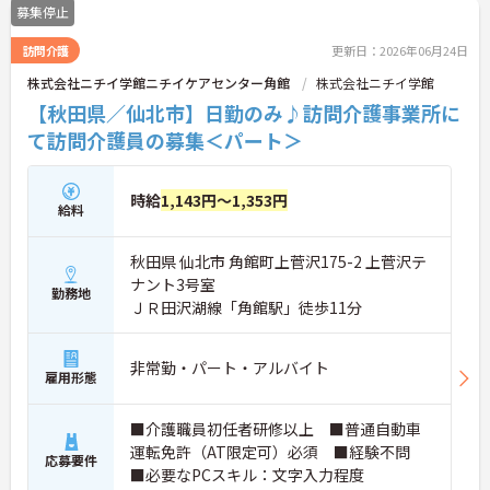
募集停止
訪問介護
更新日：2026年06月24日
株式会社ニチイ学館ニチイケアセンター角館
株式会社ニチイ学館
【秋田県／仙北市】日勤のみ♪訪問介護事業所に
て訪問介護員の募集＜パート＞
時給
1,143円～1,353円
給料
秋田県 仙北市 角館町上菅沢175-2 上菅沢テ
ナント3号室
勤務地
ＪＲ田沢湖線「角館駅」徒歩11分
非常勤・パート・アルバイト
雇用形態
■介護職員初任者研修以上 ■普通自動車
運転免許（AT限定可）必須 ■経験不問
応募要件
■必要なPCスキル：文字入力程度