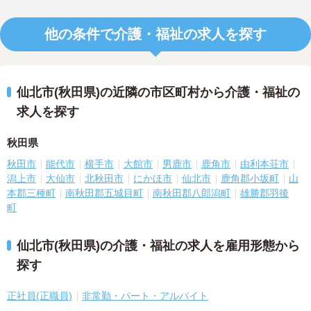
他の条件で介護・福祉の求人を探す
仙北市(秋田県)の近隣の市区町村から介護・福祉の
求人を探す
秋田県
秋田市
能代市
横手市
大館市
男鹿市
鹿角市
由利本荘市
潟上市
大仙市
北秋田市
にかほ市
仙北市
鹿角郡小坂町
山
本郡三種町
南秋田郡五城目町
南秋田郡八郎潟町
雄勝郡羽後
町
仙北市(秋田県)の介護・福祉の求人を雇用形態から
探す
正社員(正職員)
非常勤・パート・アルバイト