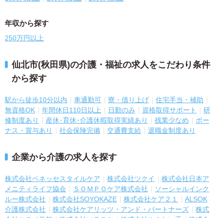
年収から探す
250万円以上
仙北市(秋田県)の介護・福祉の求人をこだわり条件
から探す
駅から徒歩10分以内
車通勤可
寮・借り上げ
住宅手当・補助
無資格OK
年間休日110日以上
日勤のみ
資格取得サポート
研
修制度あり
産休･育休･介護休暇取得実績あり
残業少なめ
ボー
ナス・賞与あり
社会保険完備
交通費支給
退職金制度あり
企業から介護の求人を探す
株式会社ベネッセスタイルケア
株式会社ツクイ
株式会社日本ア
メニティライフ協会
ＳＯＭＰＯケア株式会社
ソーシャルインク
ルー株式会社
株式会社SOYOKAZE
株式会社ケア２１
ALSOK
介護株式会社
株式会社ケアリッツ・アンド・パートナーズ
株式