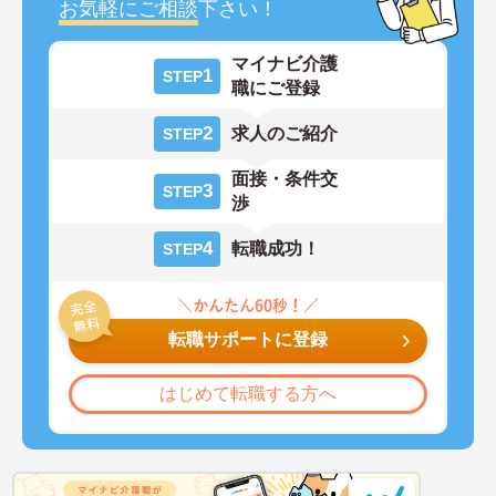
お気軽にご相談
下さい！
マイナビ介護
1
STEP
職にご登録
2
求人のご紹介
STEP
面接・条件交
3
STEP
渉
4
転職成功！
STEP
転職サポートに登録
はじめて転職する方へ