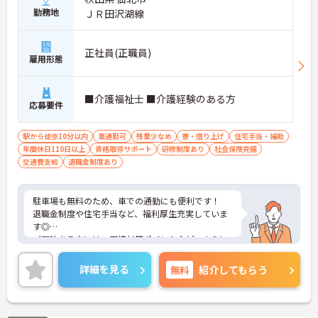
勤務地
ＪＲ田沢湖線
正社員(正職員)
雇用形態
■介護福祉士 ■介護経験のある方
応募要件
駅から徒歩10分以内
車通勤可
残業少なめ
寮・借り上げ
住宅手当・補助
年間休日110日以上
資格取得サポート
研修制度あり
社会保険完備
交通費支給
退職金制度あり
駐車場も無料のため、車での通勤にも便利です！
退職金制度や住宅手当など、福利厚生充実していま
す◎
ご興味ある方には、面接対策ポイントなど、さらに
詳細をお話しいたしますのでお気軽にご相談くださ
い！
詳細を見る
無料
紹介してもらう