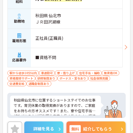
給料
秋田県 仙北市
勤務地
ＪＲ田沢湖線
正社員(正職員)
雇用形態
■資格不問
応募要件
駅から徒歩10分以内
車通勤可
寮・借り上げ
住宅手当・補助
無資格OK
資格取得サポート
研修制度あり
ボーナス・賞与あり
社会保険完備
交通費支給
退職金制度あり
秋田県仙北市に位置するショートステイでのお仕事
です。育児休業の取得実績がありますので、ご家庭
をお持ちの方オススメです！また、寮や住宅手当の
補助があるなど福利厚生充実♪長く働きやすい環境
です。ご興味ある方には、面接対策ポイントなど、
さらに詳細をお話しいたしますのでお気軽にご相談
詳細を見る
無料
紹介してもらう
ください！