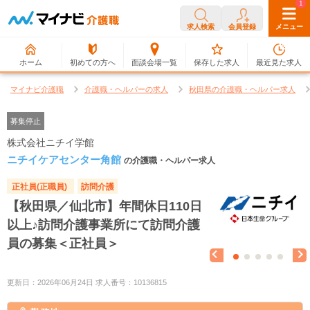
0
1
求人検索
会員登録
メニュー
ホーム
初めての方へ
面談会場一覧
保存した求人
最近見た求人
マイナビ介護職
介護職・ヘルパーの求人
秋田県の介護職・ヘルパー求人
募集停止
株式会社ニチイ学館
ニチイケアセンター角館
の介護職・ヘルパー求人
正社員(正職員)
訪問介護
【秋田県／仙北市】年間休日110日
以上♪訪問介護事業所にて訪問介護
員の募集＜正社員＞
更新日：2026年06月24日 求人番号：10136815