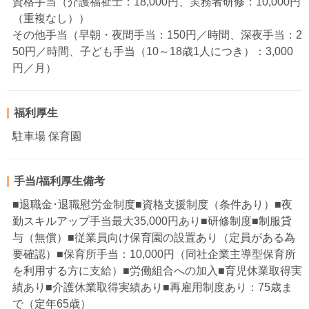
資格手当（介護福祉士：18,000円、実務者研修：10,000円
（重複なし））
その他手当（早朝・夜間手当：150円／時間、深夜手当：2
50円／時間、子ども手当（10～18歳1人につき）：3,000
円／月）
福利厚生
駐車場 保育園
手当/福利厚生備考
■退職金･退職慰労金制度■資格支援制度（条件あり）■夜
勤スキルアップ手当最大35,000円あり■研修制度■制服貸
与（無償）■従業員向け保育園の設置あり（定員がある為
要確認）■保育所手当：10,000円（同社企業主導型保育所
を利用する方に支給）■労働組合への加入■育児休業取得実
績あり■介護休業取得実績あり■再雇用制度あり：75歳ま
で（定年65歳）