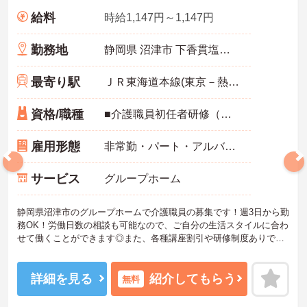
給料
時給1,147円～1,147円
勤務地
静岡県 沼津市 下香貫塩満1830-2
最寄り駅
ＪＲ東海道本線(東京－熱海)「沼津駅」バス・車9分
資格/職種
■介護職員初任者研修（ヘルパー2級）以上必須 ■普通自動車運転免許あれば尚可
雇用形態
非常勤・パート・アルバイト
サービス
グループホーム
静岡県沼津市のグループホームで介護職員の募集です！週3日から勤
務OK！労働日数の相談も可能なので、ご自分の生活スタイルに合わ
せて働くことができます◎また、各種講座割引や研修制度ありで働
きながらスキルアップを目指せる職場です♪ご興味のある方は面接ポ
イントをお伝えしますので、お気軽にご連絡ください！
詳細を見る
紹介してもらう
無料