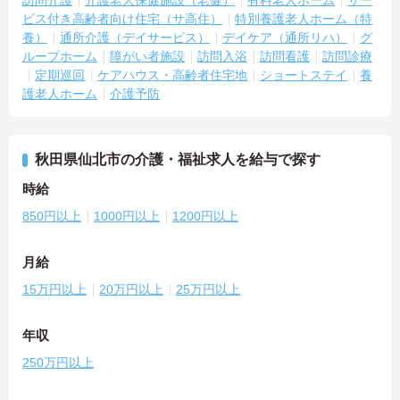
ビス付き高齢者向け住宅（サ高住）
特別養護老人ホーム（特
養）
通所介護（デイサービス）
デイケア（通所リハ）
グ
ループホーム
障がい者施設
訪問入浴
訪問看護
訪問診療
定期巡回
ケアハウス・高齢者住宅地
ショートステイ
養
護老人ホーム
介護予防
秋田県仙北市の介護・福祉求人を給与で探す
時給
850円以上
1000円以上
1200円以上
月給
15万円以上
20万円以上
25万円以上
年収
250万円以上