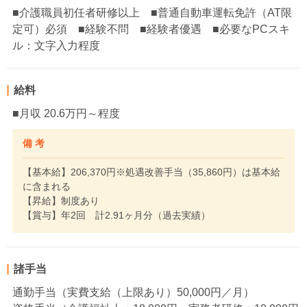
■介護職員初任者研修以上 ■普通自動車運転免許（AT限
定可）必須 ■経験不問 ■経験者優遇 ■必要なPCスキ
ル：文字入力程度
給料
■月収 20.6万円～程度
備 考
【基本給】206,370円※処遇改善手当（35,860円）は基本給
に含まれる
【昇給】制度あり
【賞与】年2回 計2.91ヶ月分（過去実績）
諸手当
通勤手当（実費支給（上限あり）50,000円／月）