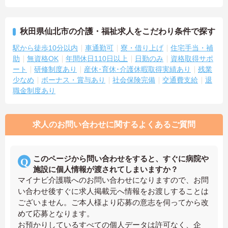
秋田県仙北市の介護・福祉求人をこだわり条件で探す
駅から徒歩10分以内
車通勤可
寮・借り上げ
住宅手当・補
助
無資格OK
年間休日110日以上
日勤のみ
資格取得サポ
ート
研修制度あり
産休･育休･介護休暇取得実績あり
残業
少なめ
ボーナス・賞与あり
社会保険完備
交通費支給
退
職金制度あり
求人のお問い合わせに関するよくあるご質問
このページから問い合わせをすると、すぐに病院や
施設に個人情報が渡されてしまいますか？
マイナビ介護職へのお問い合わせになりますので、お問
い合わせ後すぐに求人掲載元へ情報をお渡しすることは
ございません。ご本人様より応募の意志を伺ってから改
めて応募となります。
お預かりしているすべての個人データは許可なく、企