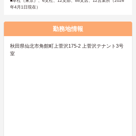
■本社（東京）、6支社、12支部、88支店、12営業所（2026
年4月1日現在）
勤務地情報
秋田県仙北市角館町上菅沢175-2 上菅沢テナント3号
室