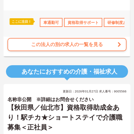
ここに注目！
研修制度あり
産休･育休･介護休暇取得実績あり
車通勤可
資格取得サポート
研修制度あり
交通費支給
この法人の別の求人の一覧を見る
あなたにおすすめの介護・福祉求人
更新日：2026年01月27日 求人番号：9005566
名称非公開 ※詳細はお問合せください
【秋田県／仙北市】資格取得助成金あ
り！駅チカ★ショートステイで介護職
募集＜正社員＞