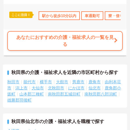
ここに注目！
駅から徒歩10分以内
車通勤可
寮・借り上
あなたにおすすめの介護・福祉求人の一覧を見
る
秋田県の介護・福祉求人を近隣の市区町村から探す
秋田市
能代市
横手市
大館市
男鹿市
鹿角市
由利本荘
市
潟上市
大仙市
北秋田市
にかほ市
仙北市
鹿角郡小
坂町
山本郡三種町
南秋田郡五城目町
南秋田郡八郎潟町
雄勝郡羽後町
秋田県仙北市の介護・福祉求人を職種で探す