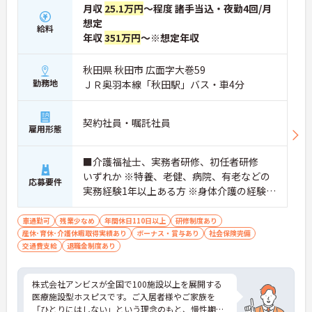
月収
25.1万円
～程度 諸手当込・夜勤4回/月
想定
給料
年収
351万円
～※想定年収
秋田県 秋田市 広面字大巻59
勤務地
ＪＲ奥羽本線「秋田駅」バス・車4分
契約社員・嘱託社員
雇用形態
■介護福祉士、実務者研修、初任者研修
いずれか ※特養、老健、病院、有老などの
応募要件
実務経験1年以上ある方 ※身体介護の経験年
以上ある方、機械浴の使用の経験のある方
歓迎
車通勤可
残業少なめ
年間休日110日以上
研修制度あり
産休･育休･介護休暇取得実績あり
ボーナス・賞与あり
社会保険完備
交通費支給
退職金制度あり
株式会社アンビスが全国で100施設以上を展開する
医療施設型ホスピスです。ご入居者様やご家族を
「ひとりにはしない」という理念のもと、慢性期や