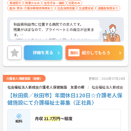
車通勤可
残業少なめ
住宅手当・補助
日勤のみ
産休･育休･介護休暇取得実績あり
社会保険完備
交通費支給
退職金制度あり
秋田県秋田市に位置する病院での求人です。
残業がほぼなので、プライベートとの両立が出来ま
す。
ご興味のある方は、お気軽にお問い合わせくださ
い。
詳細を見る
無料
紹介してもらう
介護老人保健施設（老健）
更新日：2026年07月24日
社会福祉法人新成会介護老人保健施設 友愛の郷
社会福祉法人新成会
【秋田県／秋田市】年間休日120日☆介護老人保
健施設にて介護福祉士募集〈正社員〉
月収
21.7万円
～程度
給料