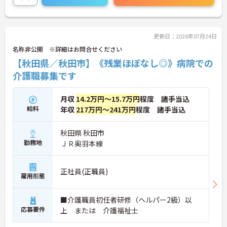
更新日：2026年07月24日
名称非公開 ※詳細はお問合せください
【秋田県／秋田市】《残業ほぼなし◎》病院での
介護職募集です
月収
14.2万円～15.7万円
程度 諸手当込
給料
年収
217万円～241万円
程度 諸手当込
秋田県 秋田市
勤務地
ＪＲ奥羽本線
正社員(正職員)
雇用形態
■介護職員初任者研修（ヘルパー2級）以
応募要件
上 または 介護福祉士