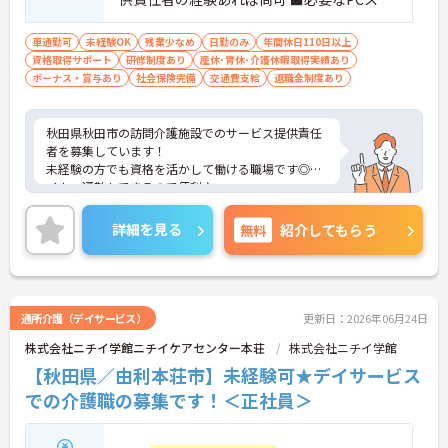
ル：ＰＣ入力可能な方(文字入力程度) ※早
遅サービス対応可能な方
車通勤可
未経験OK
残業少なめ
日勤のみ
年間休日110日以上
資格取得サポート
研修制度あり
産休･育休･介護休暇取得実績あり
ボーナス・賞与あり
社会保険完備
交通費支給
退職金制度あり
秋田県秋田市の訪問介護施設でのサービス提供責任
者を募集しています！
未経験の方でも資格を活かして働ける職場です◎マ
イカー通勤もできるので便利♪
時間外労働時間も月平均5時間と少ないので、勤務
終了後に自分の時間も作れます◎
詳細を見る
無料
紹介してもらう
ご興味のある方は、面接のポイントをお伝えします
のでご連絡ください！
通所介護（デイサービス）
更新日：2026年06月24日
株式会社ニチイ学館ニチイケアセンター本荘
株式会社ニチイ学館
【秋田県／由利本荘市】未経験可★デイサービス
での介護職の募集です！＜正社員＞