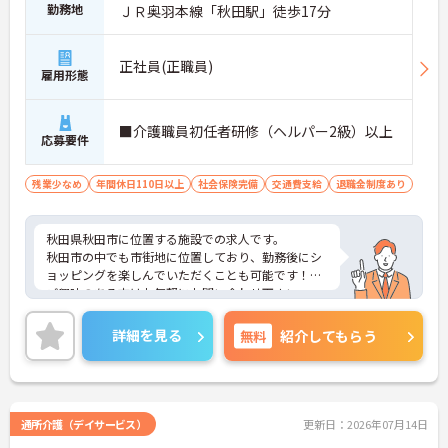
・多職種や関係機関との連携が中心
勤務地
ＪＲ奥羽本線「秋田駅」徒歩17分
・ご本人やご家族への相談支援に携われる
・普及啓発活動など地域にも関われる
→ 医療と福祉の架け橋となる役割です
正社員(正職員)
雇用形態
■ 法人内連携で広がる活躍の場
■介護職員初任者研修（ヘルパー2級）以上
地域密着で幅広く関われる環境です。
応募要件
・秋田市内に複数の関連事業所
・転勤も同エリア内で安心
残業少なめ
年間休日110日以上
社会保険完備
交通費支給
退職金制度あり
・医療と介護が連携した体制
→ 経験を活かしながら成長できる環境です
秋田県秋田市に位置する施設での求人です。
■ ライフステージにも寄り添う職場♪
秋田市の中でも市街地に位置しており、勤務後にシ
ョッピングを楽しんでいただくことも可能です！
安心して長く働ける仕組みが整っています。
ご興味のある方はお気軽にお問い合わせ下さい。
・託児施設の利用が可能
・育児・介護休業の取得実績あり
・住宅手当や家族手当なども充実
詳細を見る
無料
紹介してもらう
→ 生活面も支えられる安心の環境です
通所介護（デイサービス）
更新日：2026年07月14日