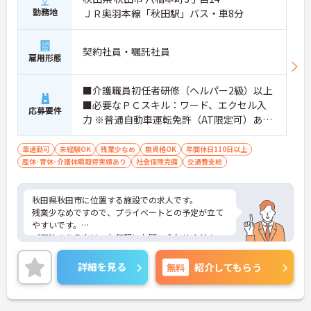
勤務地
ＪＲ奥羽本線「秋田駅」バス・車8分
契約社員・嘱託社員
雇用形態
■介護職員初任者研修（ヘルパー2級）以上
■必要なＰＣスキル：ワード、エクセル入
応募要件
力 ※普通自動車運転免許（AT限定可）あれ
ば尚可
車通勤可
未経験OK
残業少なめ
無資格OK
年間休日110日以上
産休･育休･介護休暇取得実績あり
社会保険完備
交通費支給
秋田県秋田市に位置する施設での求人です。
残業少なめですので、プライベートとの予定が立て
やすいです。
ご興味のある方は、お気軽にお問い合わせくださ
い。
詳細を見る
無料
紹介してもらう