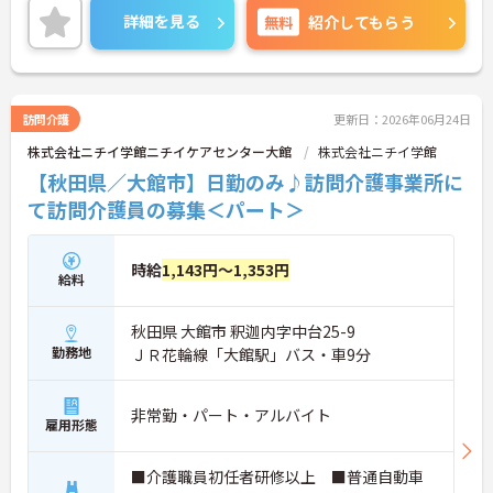
ご興味のある方には、詳しく面接ポイント等お伝え
詳細を見る
無料
紹介してもらう
させていただきますので、お気軽にご相談くださ
い。
訪問介護
更新日：2026年06月24日
株式会社ニチイ学館ニチイケアセンター大館
株式会社ニチイ学館
【秋田県／大館市】日勤のみ♪訪問介護事業所に
て訪問介護員の募集＜パート＞
時給
1,143円～1,353円
給料
秋田県 大館市 釈迦内字中台25-9
勤務地
ＪＲ花輪線「大館駅」バス・車9分
非常勤・パート・アルバイト
雇用形態
■介護職員初任者研修以上 ■普通自動車