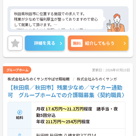
秋田県秋田市に位置する施設での求人です。
残業が少なめで福利厚生が整っておりますので安心
して就業して頂けます。
ご興味のある方はお気軽にお問い合わせ下さい。
詳細を見る
無料
紹介してもらう
グループホーム
更新日：2026年07月23日
株式会社みちのくサンガやばせ翔裕館
株式会社みちのくサンガ
【秋田県／秋田市】残業少なめ／マイカー通勤
可 グループホームでの介護職募集〈契約職員〉
月収
17.6万円～21.2万円
程度 諸手当・夜
勤5回分込
給料
年収
211万円～254万円
程度
秋田県 秋田市 八橋本町3丁目14