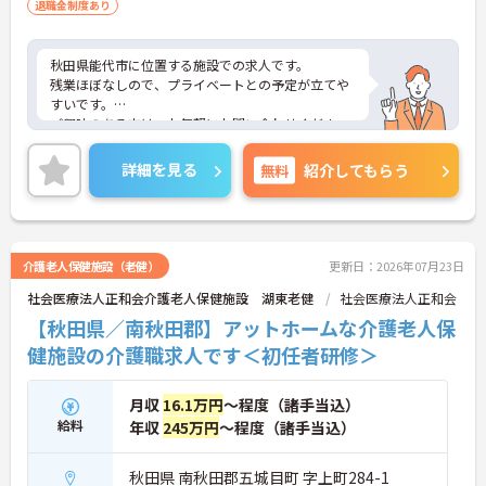
退職金制度あり
秋田県能代市に位置する施設での求人です。
残業ほぼなしので、プライベートとの予定が立てや
すいです。
ご興味のある方は、お気軽にお問い合わせくださ
い。
詳細を見る
無料
紹介してもらう
介護老人保健施設（老健）
更新日：2026年07月23日
社会医療法人正和会介護老人保健施設 湖東老健
社会医療法人正和会
【秋田県／南秋田郡】アットホームな介護老人保
健施設の介護職求人です＜初任者研修＞
月収
16.1万円
～程度（諸手当込）
給料
年収
245万円
～程度（諸手当込）
秋田県 南秋田郡五城目町 字上町284-1