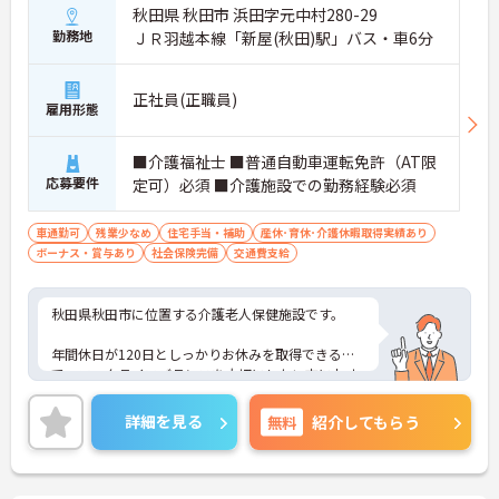
秋田県 秋田市 浜田字元中村280-29
勤務地
ＪＲ羽越本線「新屋(秋田)駅」バス・車6分
正社員(正職員)
雇用形態
■介護福祉士 ■普通自動車運転免許（AT限
応募要件
定可）必須 ■介護施設での勤務経験必須
車通勤可
残業少なめ
住宅手当・補助
産休･育休･介護休暇取得実績あり
ボーナス・賞与あり
社会保険完備
交通費支給
秋田県秋田市に位置する介護老人保健施設です。
年間休日が120日としっかりお休みを取得できるの
で、ワークライフバランスを大切にしたい方におす
すめです。
詳細を見る
無料
紹介してもらう
賞与は計4.4ヶ月分の支給実績と嬉しい高待遇です。
ご興味のある方には、面接対策ポイントなど、さら
に詳細をお話しいたしますのでお気軽にご相談くだ