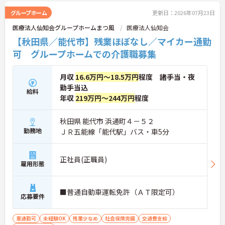
グループホーム
更新日：2026年07月23日
医療法人仙知会グループホームまつ風
医療法人仙知会
【秋田県／能代市】残業ほぼなし／マイカー通勤
可 グループホームでの介護職募集
月収
16.6万円～18.5万円
程度 諸手当・夜
勤手当込
給料
年収
219万円～244万円
程度
秋田県 能代市 浜通町４－５２
勤務地
ＪＲ五能線「能代駅」バス・車5分
正社員(正職員)
雇用形態
■普通自動車運転免許（ＡＴ限定可）
応募要件
車通勤可
未経験OK
残業少なめ
社会保険完備
交通費支給