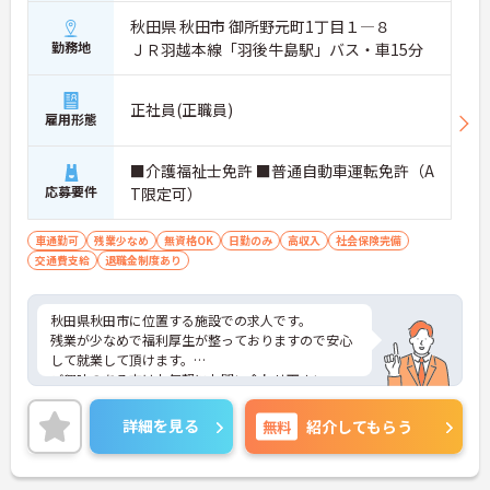
秋田県 秋田市 御所野元町1丁目１―８
勤務地
ＪＲ羽越本線「羽後牛島駅」バス・車15分
正社員(正職員)
雇用形態
■介護福祉士免許 ■普通自動車運転免許（A
応募要件
T限定可）
車通勤可
残業少なめ
無資格OK
日勤のみ
高収入
社会保険完備
交通費支給
退職金制度あり
秋田県秋田市に位置する施設での求人です。
残業が少なめで福利厚生が整っておりますので安心
して就業して頂けます。
ご興味のある方はお気軽にお問い合わせ下さい。
詳細を見る
無料
紹介してもらう