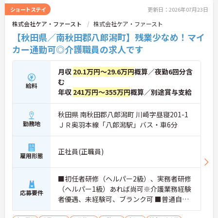
ショートステイ
更新日：2026年07月23日
株式会社ケア・ファースト
株式会社ケア・ファースト
【秋田県／南秋田郡八郎潟町】残業少なめ！マイ
カー通勤可◎介護職員の求人です
月収
20.1万円～29.6万円
概算／夜勤6回分含
む
給料
年収
241万円～355万円
概算／別途賞与支給
秋田県 南秋田郡八郎潟町 川崎字昼寝201-1
勤務地
ＪＲ奥羽本線「八郎潟駅」バス・車6分
正社員(正職員)
雇用形態
■初任者研修（ヘルパー2級）、実務者研修
（ヘルパー1級）あれば尚可※介護業務経験
応募要件
者優遇、未経験可、ブランク可 ■普通自動
車運転免許（AT限定可）