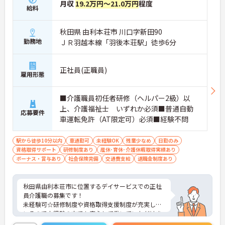
月収
19.2万円～21.0万円
程度
給料
秋田県 由利本荘市 川口字新田90
勤務地
ＪＲ羽越本線「羽後本荘駅」徒歩6分
正社員(正職員)
雇用形態
■介護職員初任者研修（ヘルパー2級）以
上、介護福祉士 いずれか必須■普通自動
応募要件
車運転免許（AT限定可）必須■経験不問
駅から徒歩10分以内
車通勤可
未経験OK
残業少なめ
日勤のみ
資格取得サポート
研修制度あり
産休･育休･介護休暇取得実績あり
ボーナス・賞与あり
社会保険完備
交通費支給
退職金制度あり
秋田県由利本荘市に位置するデイサービスでの正社
員介護職の募集です！
未経験可☆研修制度や資格取得支援制度が充実して
いるので未経験の方でも安心して働いていただけま
す♪