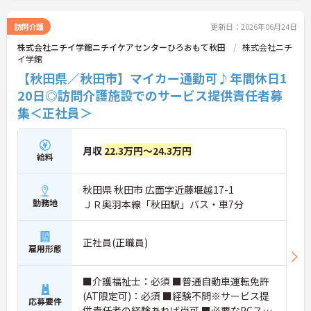
訪問介護
更新日：2026年06月24日
株式会社ニチイ学館ニチイケアセンターひろおもて秋田
株式会社ニチ
イ学館
【秋田県／秋田市】マイカー通勤可♪年間休日1
20日◎訪問介護施設でのサービス提供責任者募
集＜正社員＞
月収
22.3万円～24.3万円
給料
秋田県 秋田市 広面字近藤堰越17-1
勤務地
ＪＲ奥羽本線「秋田駅」バス・車7分
正社員(正職員)
雇用形態
■介護福祉士：必須 ■普通自動車運転免許
(AT限定可)：必須 ■経験不問※サービス提
応募要件
供責任者の経験あれば尚可 ■必要なPCスキ