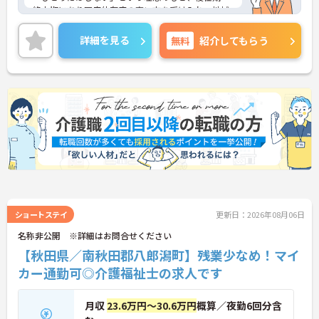
終末期にあり医療依存度の高い方を受け入れ、地域
医療を支える社会的意義の高い事業を推進していま
す。現場には看護師が24時間常駐しています。急変
詳細を見る
無料
紹介してもらう
時の対応や医療行為は看護師が担当するため、初任
者研修や実務者研修の方も食事介助や入浴介助など
の生活を支えるケアに専念できる環境です。多職種
で情報を共有し、一人で判断を抱え込まないチーム
連携の体制がしっかりと整っています。働き方の面
では、夜勤明けの翌日が原則として公休となるほ
か、月平均の残業時間も5時間から7時間程度とかな
り少なめです。常勤スタッフの比率が90パーセント
を超えているため急な勤務変更が発生しにくく、あ
らかじめ決められた訪問予定表に沿って規則正しく
働けます。入職後は現場スタッフによるお一人おひ
とりに合わせた個別のOJT研修が実施されます。eラ
ーニングも導入されており、多職種と連携しながら
専門性を着実に深めていける環境が用意されていま
ショートステイ
更新日：2026年08月06日
す。
名称非公開 ※詳細はお問合せください
【秋田県／南秋田郡八郎潟町】残業少なめ！マイ
★おすすめPOINT★
＜個別ＯＪＴとチーム連携で着実に成長！＞
カー通勤可◎介護福祉士の求人です
・入職後はお一人おひとりの習熟度に合わせた個別
のＯＪＴ研修を実施し、ｅラーニングを用いた学習
の機会も提供されます
月収
23.6万円～30.6万円
概算／夜勤6回分含
・施設内には看護師が24時間常駐しており、急変時