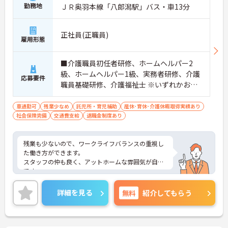
勤務地
ＪＲ奥羽本線「八郎潟駅」バス・車13分
正社員(正職員)
雇用形態
■介護職員初任者研修、ホームヘルパー2
級、ホームヘルパー1級、実務者研修、介護
応募要件
職員基礎研修、介護福祉士 ※いずれかお持
ちの方
車通勤可
残業少なめ
託児所・育児補助
産休･育休･介護休暇取得実績あり
社会保険完備
交通費支給
退職金制度あり
残業も少ないので、ワークライフバランスの重視し
た働き方ができます。
スタッフの仲も良く、アットホームな雰囲気が自慢
です。
ご興味ある方には、面接対策ポイントなど、詳細を
お話しいたしますのでお気軽にご相談ください。
詳細を見る
無料
紹介してもらう