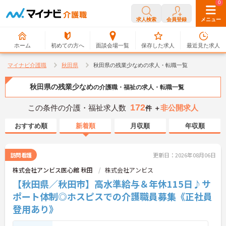
0
0
求人検索
会員登録
メニュー
ホーム
初めての方へ
面談会場一覧
保存した求人
最近見た求人
マイナビ介護職
秋田県
秋田県の残業少なめの求人・転職一覧
秋田県の残業少なめ
の介護職・福祉の求人・転職一覧
172
この条件の介護・福祉求人数
非公開求人
件 ＋
おすすめ順
新着順
月収順
年収順
訪問看護
更新日：2026年08月06日
株式会社アンビス医心館 秋田
株式会社アンビス
【秋田県／秋田市】高水準給与＆年休115日♪サ
ポート体制◎ホスピスでの介護職員募集《正社員
登用あり》