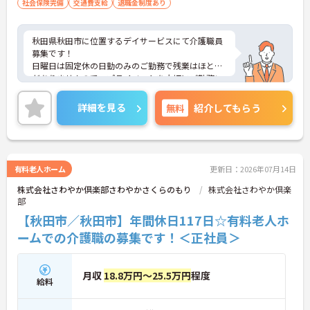
社会保険完備
交通費支給
退職金制度あり
秋田県秋田市に位置するデイサービスにて介護職員
募集です！
日曜日は固定休の日勤のみのご勤務で残業はほとん
だありませんので、プライベートを大切にご勤務い
ただけます。
ご興味ある方には、面接対策ポイントなど、さらに
詳細を見る
無料
紹介してもらう
詳細をお話しいたしますのでお気軽にご相談くださ
い！
有料老人ホーム
更新日：2026年07月14日
株式会社さわやか倶楽部さわやかさくらのもり
株式会社さわやか倶楽
部
【秋田市／秋田市】年間休日117日☆有料老人ホ
ームでの介護職の募集です！＜正社員＞
月収
18.8万円～25.5万円
程度
給料