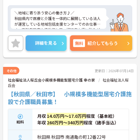
＼地域に寄り添う安心の働き方♪／
秋田県内で医療と介護を一体的に展開している法人
が運営している地域包括支援センターでのお仕事で
す。高齢者医療や慢性期ケア、認知症支援に強みが
あり、病院・介護施設・在宅支援が連携しながら地
域を支えています。多職種と関わりながら、利用者
詳細を見る
無料
紹介してもらう
様やご家族に寄り添う支援ができる環境。働きやす
さにも配慮されており、無理なく長く続けられる体
制が整っています。
その他
更新日：2026年07月14日
■ プライベートも大切にできる♪
社会福祉法人桜丘会小規模多機能型居宅介護 幸の家
社会福祉法人桜
丘会
「しっかり休める」働き方を大切にしています。
・年間休日「110日」＋日祝休み
【秋田県／秋田市】 小規模多機能型居宅介護施
・月平均残業「5時間程度」
設で介護職員募集！
・有給休暇も取得しやすい環境
→ 予定が立てやすく、無理なく働き続けられます
月収
14.0万円～17.0万円
程度（基本給）
■ 地域を支えるやりがいある仕事！
給料
年収
260万円～340万円
程度（諸手当込）
認知症支援を中心に地域に貢献できるポジションで
す。
秋田県 秋田市 南通亀の町12番22号