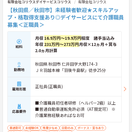
有限会社コリウスデイサービスコリウス
有限会社コリウス
【秋田県／秋田市】未経験者歓迎★スキルアッ
プ・格取得支援あり◎デイサービスにて介護職員
募集＜正職員＞
月収
16.9万円～19.9万円
程度 諸手当込み
年収
231万円～273万円
月収×12ヵ月＋賞与
給料
2.0ヵ月計算
秋田県 秋田市 仁井田字大野174-3
勤務地
ＪＲ羽越本線「羽後牛島駅」徒歩25分
正社員(正職員)
雇用形態
■介護職員初任者研修（ヘルパー2級）以上
■普通自動車運転免許必須（AT限定可） ※
応募要件
介護業務経験あればなお可
車通勤可
未経験OK
残業少なめ
日勤のみ
ボーナス・賞与あり