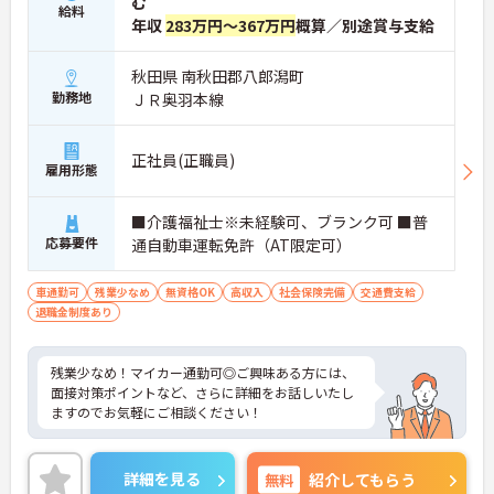
む
給料
の対応や専門的な医療処置は看護師が担当するため
年収
283万円～367万円
概算／別途賞与支給
負担が減ります
・介護スタッフと看護スタッフの比率が1対1で相談
秋田県 南秋田郡八郎潟町
しやすく、初任者研修や実務者研修からでも着実に
専門性を高められます
勤務地
ＪＲ奥羽本線
＜残業月7時間以下で身体の負担を軽減！＞
・常勤で働くスタッフの比率が90パーセント以上と
高く、急なシフト変更や無理な長時間勤務が発生し
正社員(正職員)
雇用形態
にくい人員体制です
・訪問スケジュールに沿って施設内でのケアを行う
ため、月平均の残業時間は5時間から7時間程度とか
■介護福祉士※未経験可、ブランク可 ■普
なり少なめに抑えられます
応募要件
通自動車運転免許（AT限定可）
・夜勤明けの翌日は原則としてお休みとなるシフト
編成が組まれており、しっかりと休息を取りながら
車通勤可
残業少なめ
無資格OK
高収入
社会保険完備
交通費支給
長期的な就業が可能です
退職金制度あり
＜評価制度でキャリアアップ＞
・介護福祉士や初任者研修などの資格や実務経験、
夜勤回数がしっかりと給与に反映されるためモチベ
残業少なめ！マイカー通勤可◎ご興味ある方には、
ーションを維持できます
面接対策ポイントなど、さらに詳細をお話しいたし
・年次を問わずリーダーや主任などのマネジメント
ますのでお気軽にご相談ください！
職へ昇格する事例も多数あり、腰を据えて長期的な
キャリア形成が可能です
詳細を見る
無料
紹介してもらう