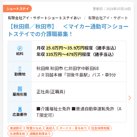
ショートステイ
更新日：2026年07月14日
有限会社アイ・サポートショートステイあい
有限会社アイ・サポート
【秋田県／秋田市】 ＜マイカー通勤可＞ショー
トステイでの介護職募集！
月収
25.0万円～35.9万円
程度（諸手当込）
給料
年収
335万円～479万円
程度（諸手当込）
秋田県 秋田市 仁井田字中新田68
勤務地
ＪＲ羽越本線「羽後牛島駅」バス・車9分
正社員(正職員)
雇用形態
■介護福祉士免許 ■普通自動車運転免許（A
応募要件
T限定可）
車通勤可
残業少なめ
高収入
ボーナス・賞与あり
社会保険完備
交通費支給
退職金制度あり