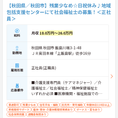
【秋田県／秋田市】残業少なめ☆日祝休み♪地域
包括支援センターにて社会福祉士の募集！＜正社
員＞
月収
18.0万円～26.0万円
給料
秋田県 秋田市 飯島川端3-1-48
勤務地
ＪＲ奥羽本線「上飯島駅」徒歩16分
正社員(正職員)
雇用形態
■介護支援専門員（ケアマネジャー）／介
護福祉士／社会福祉士／精神保健福祉士
応募要件
いずれか必須 ■医療機関・福祉施設での相
談業務や勤務経験あれば尚可
車通勤可
残業少なめ
住宅手当・補助
託児所・育児補助
年間休日110日以上
資格取得サポート
産休･育休･介護休暇取得実績あり
ボーナス・賞与あり
社会保険完備
退職金制度あり