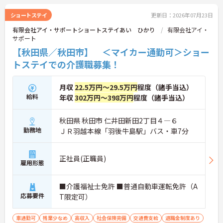
ショートステイ
更新日：2026年07月23日
有限会社アイ・サポートショートステイあい ひかり
有限会社アイ・
サポート
【秋田県／秋田市】 ＜マイカー通勤可＞ショー
トステイでの介護職募集！
月収
22.5万円～29.5万円
程度（諸手当込）
給料
年収
302万円～398万円
程度（諸手当込）
秋田県 秋田市 仁井田新田2丁目４―６
勤務地
ＪＲ羽越本線「羽後牛島駅」バス・車7分
正社員(正職員)
雇用形態
■介護福祉士免許 ■普通自動車運転免許（A
応募要件
T限定可）
車通勤可
残業少なめ
高収入
社会保険完備
交通費支給
退職金制度あり