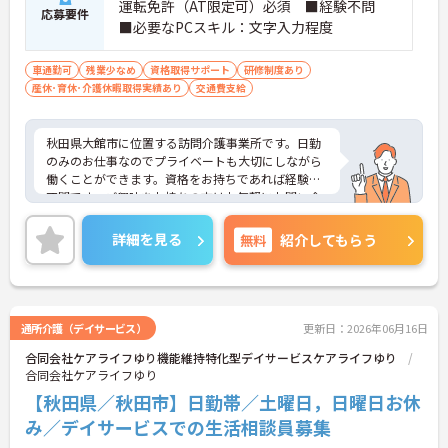
運転免許（AT限定可）必須 ■経験不問
応募要件
■必要なPCスキル：文字入力程度
車通勤可
残業少なめ
資格取得サポート
研修制度あり
産休･育休･介護休暇取得実績あり
交通費支給
秋田県大館市に位置する訪問介護事業所です。日勤
のみのお仕事なのでプライベートも大切にしながら
働くことができます。資格をお持ちであれば経験は
不問です。ご興味をお持ちの方はお気軽にお問い合
わせください。
詳細を見る
無料
紹介してもらう
通所介護（デイサービス）
更新日：2026年06月16日
合同会社ケアライフゆり機能維持特化型デイサービスケアライフゆり
合同会社ケアライフゆり
【秋田県／秋田市】日勤帯／土曜日，日曜日お休
み／デイサービスでの生活相談員募集