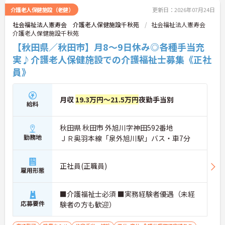
さい！
介護老人保健施設（老健）
更新日：2026年07月24日
社会福祉法人憲寿会 介護老人保健施設千秋苑
社会福祉法人憲寿会
介護老人保健施設千秋苑
【秋田県／秋田市】月8～9日休み◎各種手当充
実♪介護老人保健施設での介護福祉士募集《正社
員》
月収
19.3万円～21.5万円
夜勤手当別
給料
秋田県 秋田市 外旭川字神田592番地
勤務地
ＪＲ奥羽本線「泉外旭川駅」バス・車7分
正社員(正職員)
雇用形態
■介護福祉士必須 ■実務経験者優遇（未経
応募要件
験者の方も歓迎）