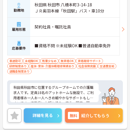
秋田県 秋田市 八橋本町3-14-18
勤務地
ＪＲ奥羽本線「秋田駅」バス・車10分
契約社員・嘱託社員
雇用形態
■資格不問 ※未経験OK ■普通自動車免許
応募要件
車通勤可
未経験OK
残業少なめ
無資格OK
資格取得サポート
研修制度あり
産休･育休･介護休暇取得実績あり
社会保険完備
交通費支給
退職金制度あり
秋田県秋田市に位置するグループホームでの介護職
求人です。定員18名のアットホームな施設で、ご利
用者様お一人お一人へきめ細やかなサポートもしや
すいです。埼玉県に本部を構え、東北、関東、関
西、九州エリアに拠点を広げる安定企業で長く安心
してお勤めいただけます。ご興味のある方には、面
詳細を見る
無料
紹介してもらう
接対策ポイントなど、さらに詳細をお話しいたしま
すのでお気軽にご相談ください！