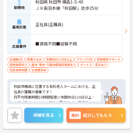
秋田県 秋田市 横森1-5-40
勤務地
ＪＲ奥羽本線「秋田駅」徒歩25分
正社員(正職員)
雇用形態
■資格不問■経験不問
応募要件
未経験OK
残業少なめ
年間休日110日以上
ブランクOK
資格取得サポート
研修制度あり
産休･育休･介護休暇取得実績あり
ボーナス・賞与あり
社会保険完備
交通費支給
秋田市横森に位置する有料老人ホームにおける、正
社員介護職の募集です！
月平均残業時間10時間程度☆年間休日110日以上な
のでプライベートとの両立が取りやすい環境です！
ご興味ある方には、面接対策ポイントなど、さらに
詳細をお話しいたしますのでお気軽にご相談くださ
詳細を見る
無料
紹介してもらう
い。