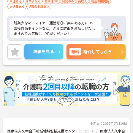
車通勤可
残業少なめ
無資格OK
日勤のみ
高収入
社会保険完備
交通費支給
退職金制度あり
残業少なめ！マイカー通勤可◎ご興味ある方には、
面接対策ポイントなど、さらに詳細をお話しいたし
ますのでお気軽にご相談ください！
詳細を見る
無料
紹介してもらう
更新日：2026年07月16日
医療法人久幸会下新城地域包括支援センターニコニコ
医療法人久幸会