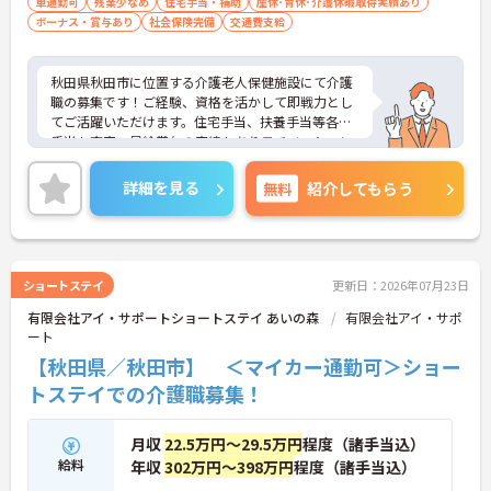
車通勤可
残業少なめ
住宅手当・補助
産休･育休･介護休暇取得実績あり
ボーナス・賞与あり
社会保険完備
交通費支給
秋田県秋田市に位置する介護老人保健施設にて介護
職の募集です！ご経験、資格を活かして即戦力とし
てご活躍いただけます。住宅手当、扶養手当等各種
手当も充実、昇給賞与の実績もありモチベーション
にもつながります。月8～9日休み、残業は月平均2
時間程度と少なく、プライベートの時間も確保しや
詳細を見る
無料
紹介してもらう
すいです。ご興味のある方には、面接対策ポイント
など、さらに詳細をお話ししますのでお気軽にご相
談ください！
ショートステイ
更新日：2026年07月23日
有限会社アイ・サポートショートステイ あいの森
有限会社アイ・サポ
ート
【秋田県／秋田市】 ＜マイカー通勤可＞ショー
トステイでの介護職募集！
月収
22.5万円～29.5万円
程度（諸手当込）
給料
年収
302万円～398万円
程度（諸手当込）