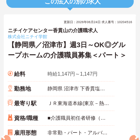
この法人の別の求人
更新日：2026年06月24日 求人番号：10204516
ニチイケアセンター香貫山の介護職求人
株式会社ニチイ学館
【静岡県／沼津市】週3日～OK◎グル
ープホームの介護職員募集＜パート＞
給料
時給1,147円～1,147円
勤務地
静岡県 沼津市 下香貫塩満1830-2
最寄り駅
ＪＲ東海道本線(東京－熱海)「沼津駅」バス・車9分
資格/職種
■介護職員初任者研修（ヘルパー2級）以上必須 ■普通自動車運転免許あれば尚可
雇用形態
非常勤・パート・アルバイト