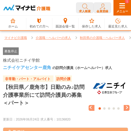
0
1
求人検索
会員登録
メニュー
ホーム
初めての方へ
面談会場一覧
保存した求人
最近見た求人
マイナビ介護職
介護職・ヘルパーの求人
秋田県の介護職・ヘルパー求人
募集停止
株式会社ニチイ学館
ニチイケアセンター鹿角
の訪問介護員（ホームヘルパー）求人
非常勤・パート・アルバイト
訪問介護
【秋田県／鹿角市】日勤のみ♪訪問
介護事業所にて訪問介護員の募集
＜パート＞
更新日：2026年06月24日 求人番号：10136820