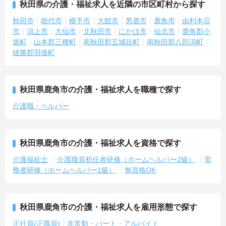
秋田県の介護・福祉求人を近隣の市区町村から探す
秋田市
能代市
横手市
大館市
男鹿市
鹿角市
由利本荘
市
潟上市
大仙市
北秋田市
にかほ市
仙北市
鹿角郡小
坂町
山本郡三種町
南秋田郡五城目町
南秋田郡八郎潟町
雄勝郡羽後町
秋田県鹿角市の介護・福祉求人を職種で探す
介護職・ヘルパー
秋田県鹿角市の介護・福祉求人を資格で探す
介護福祉士
介護職員初任者研修（ホームヘルパー2級）
実
務者研修（ホームヘルパー1級）
無資格OK
秋田県鹿角市の介護・福祉求人を雇用形態で探す
正社員(正職員)
非常勤・パート・アルバイト