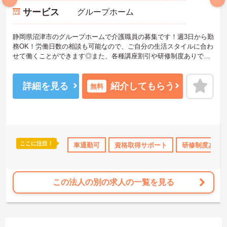
サービス
グループホーム
静岡県沼津市のグループホームで介護職員の募集です！週3日から勤
務OK！労働日数の相談も可能なので、ご自分の生活スタイルに合わ
せて働くことができます◎また、各種講座割引や研修制度ありで働
きながらスキルアップを目指せる職場です♪ご興味のある方は面接ポ
イントをお伝えしますので、お気軽にご連絡ください！
詳細を見る
紹介してもらう
無料
ここに注目！
研修制度あり
産休･育休･介護休暇取得実績あり
車通勤可
資格取得サポート
研修制度あり
交通費支給
この法人の別の求人の一覧を見る