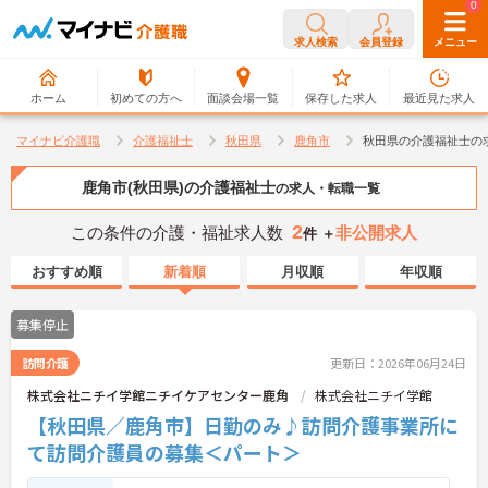
0
0
求人検索
会員登録
メニュー
ホーム
初めての方へ
面談会場一覧
保存した求人
最近見た求人
マイナビ介護職
介護福祉士
秋田県
鹿角市
秋田県の介護福祉士の
鹿角市(秋田県)の介護福祉士
の求人・転職一覧
2
この条件の介護・福祉求人数
非公開求人
件 ＋
おすすめ順
新着順
月収順
年収順
募集停止
訪問介護
更新日：2026年06月24日
株式会社ニチイ学館ニチイケアセンター鹿角
株式会社ニチイ学館
【秋田県／鹿角市】日勤のみ♪訪問介護事業所に
て訪問介護員の募集＜パート＞