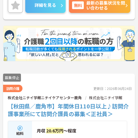
最新の募集状況を問
詳細を見る
無料
い合わせる
募集停止
訪問介護
更新日：2026年06月24日
株式会社ニチイ学館ニチイケアセンター鹿角
株式会社ニチイ学館
【秋田県／鹿角市】年間休日110日以上♪訪問介
護事業所にて訪問介護員の募集＜正社員＞
月収
20.6万円
～程度
給料