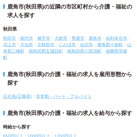
鹿角市(秋田県)の近隣の市区町村から介護・福祉の
求人を探す
秋田県
秋田市
能代市
横手市
大館市
男鹿市
鹿角市
由利本荘市
潟上市
大仙市
北秋田市
にかほ市
仙北市
鹿角郡小坂町
山
本郡三種町
南秋田郡五城目町
南秋田郡八郎潟町
雄勝郡羽後
町
鹿角市(秋田県)の介護・福祉の求人を雇用形態から
探す
正社員(正職員)
非常勤・パート・アルバイト
鹿角市(秋田県)の介護・福祉の求人を給与から探す
時給から探す
850円以上
1000円以上
1200円以上