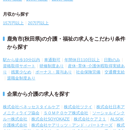
月収から探す
15万円以上
20万円以上
鹿角市(秋田県)の介護・福祉の求人をこだわり条件
から探す
駅から徒歩10分以内
車通勤可
年間休日110日以上
日勤のみ
資格取得サポート
研修制度あり
産休･育休･介護休暇取得実績あ
り
残業少なめ
ボーナス・賞与あり
社会保険完備
交通費支給
退職金制度あり
企業から介護の求人を探す
株式会社ベネッセスタイルケア
株式会社ツクイ
株式会社日本ア
メニティライフ協会
ＳＯＭＰＯケア株式会社
ソーシャルインク
ルー株式会社
株式会社SOYOKAZE
株式会社ケア２１
ALSOK
介護株式会社
株式会社ケアリッツ・アンド・パートナーズ
株式