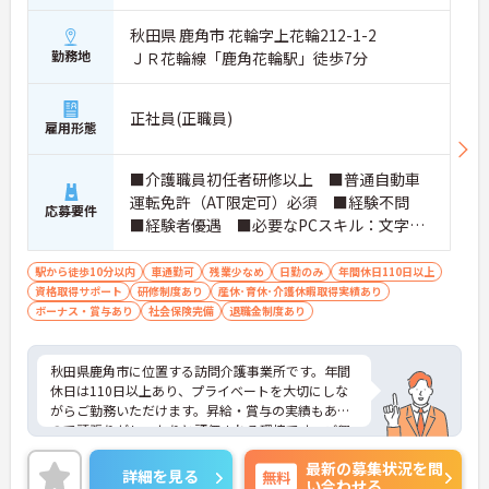
秋田県 鹿角市 花輪字上花輪212-1-2
勤務地
ＪＲ花輪線「鹿角花輪駅」徒歩7分
正社員(正職員)
雇用形態
■介護職員初任者研修以上 ■普通自動車
運転免許（AT限定可）必須 ■経験不問
応募要件
■経験者優遇 ■必要なPCスキル：文字入
力程度
駅から徒歩10分以内
車通勤可
残業少なめ
日勤のみ
年間休日110日以上
資格取得サポート
研修制度あり
産休･育休･介護休暇取得実績あり
ボーナス・賞与あり
社会保険完備
退職金制度あり
秋田県鹿角市に位置する訪問介護事業所です。年間
休日は110日以上あり、プライベートを大切にしな
がらご勤務いただけます。昇給・賞与の実績もある
ので頑張りがしっかりと評価される環境です。ご興
味をお持ちの方はお気軽にお問い合わせください。
最新の募集状況を問
詳細を見る
無料
い合わせる