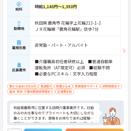
時給
1,143円～1,353円
給料
秋田県 鹿角市 花輪字上花輪212-1-2
勤務地
ＪＲ花輪線「鹿角花輪駅」徒歩7分
非常勤・パート・アルバイト
雇用形態
■介護職員初任者研修以上 ■普通自動車
運転免許（AT限定可）必須 ■経験不問
応募要件
■必要なPCスキル：文字入力程度
駅から徒歩10分以内
車通勤可
残業少なめ
資格取得サポート
研修制度あり
産休･育休･介護休暇取得実績あり
交通費支給
秋田県鹿角市に位置する訪問介護事業所です。日勤
のみのお仕事なのでプライベートも大切にしながら
働くことができます。資格をお持ちであれば経験は
不問です。ご興味をお持ちの方はお気軽にお問い合
わせください。