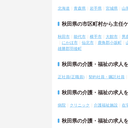
北海道
青森県
岩手県
宮城県
山
秋田県の市区町村から主任
秋田市
能代市
横手市
大館市
男
にかほ市
仙北市
鹿角郡小坂町
雄勝郡羽後町
秋田県の介護・福祉の求人
正社員(正職員)
契約社員・嘱託社員
秋田県の介護・福祉の求人
病院
クリニック
介護福祉施設
在
秋田県の介護・福祉の求人