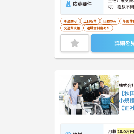
主任介護支援
応募要件
可） 経験不問
車通勤可
土日祝休
日勤のみ
年間休
交通費支給
退職金制度あり
詳細を
株式会
【秋
小規
《正
月収
20.0万