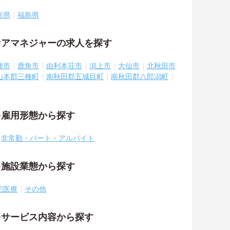
形県
福島県
ケアマネジャーの求人を探す
鹿市
鹿角市
由利本荘市
潟上市
大仙市
北秋田市
山本郡三種町
南秋田郡五城目町
南秋田郡八郎潟町
を雇用形態から探す
非常勤・パート・アルバイト
を施設業態から探す
宅医療
その他
をサービス内容から探す