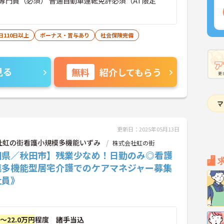
専門員（必須） 普通自動車運転免許必須（AT限定
日110日以上
ボーナス・賞与あり
社会保険完備
見る
無料
紹介してもらう
更新日：2025年05月13日
社虹の街看護小規模多機能いずみ
株式会社虹の街
田県／秋田市】残業少なめ！日勤のみ◎看護
模多機能型居宅介護でのケアマネジャー募集
社員》
円～22.0万円
程度 諸手当込