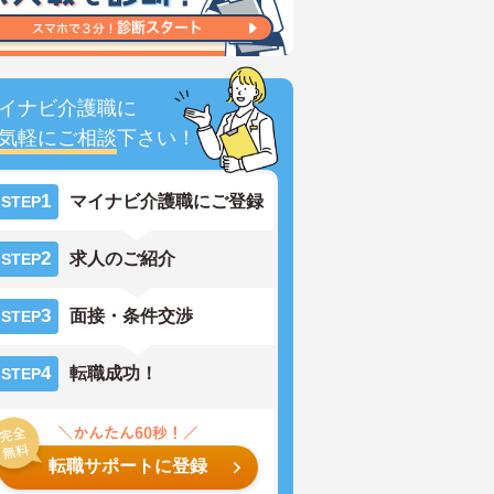
イナビ介護職に
気軽にご相談
下さい！
1
マイナビ介護職にご登録
STEP
2
求人のご紹介
STEP
3
面接・条件交渉
STEP
4
転職成功！
STEP
転職サポートに登録