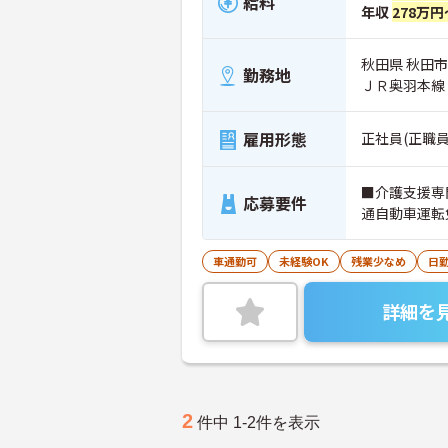
給料
年収
278万円
秋田県 秋田市
勤務地
ＪＲ奥羽本線
雇用形態
正社員(正職員
■介護支援専
応募要件
通自動車運転
車通勤可
未経験OK
残業少なめ
日
詳細を
2
件中 1-2件を表示