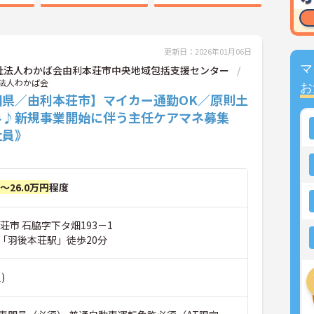
更新日：2026年01月06日
マ
祉法人わかば会由利本荘市中央地域包括支援センター
法人わかば会
お
田県／由利本荘市】マイカー通勤OK／原則土
み♪新規事業開始に伴う主任ケアマネ募集
社員》
円～26.0万円
程度
荘市 石脇字下タ畑193－1
「羽後本荘駅」徒歩20分
)