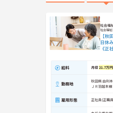
社会福
社会福祉
【秋
日休
《正
給料
月収
21.7万
秋田県 由利本
勤務地
ＪＲ羽越本線
雇用形態
正社員(正職員