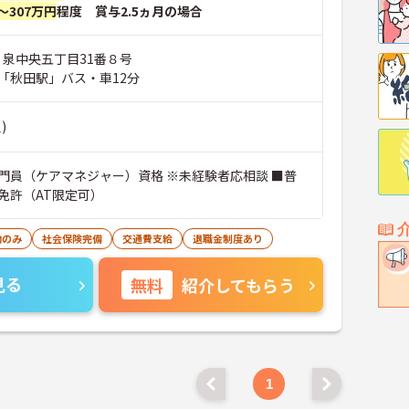
～307万円
程度 賞与2.5ヵ月の場合
 泉中央五丁目31番８号
「秋田駅」バス・車12分
)
門員（ケアマネジャー）資格 ※未経験者応相談 ■普
免許（AT限定可）
勤のみ
社会保険完備
交通費支給
退職金制度あり
見る
無料
紹介してもらう
1