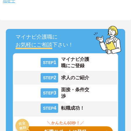
福祉士
マイナビ介護職に
お気軽にご相談
下さい！
マイナビ介護
1
STEP
職にご登録
2
求人のご紹介
STEP
面接・条件交
3
STEP
渉
4
転職成功！
STEP