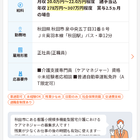
月収
20.0万円～22.0万円
程度 諸手当込
年収
278万円～307万円
程度 賞与2.5ヵ月
給料
の場合
秋田県 秋田市 泉中央五丁目31番８号
勤務地
ＪＲ奥羽本線「秋田駅」バス・車12分
正社員(正職員)
雇用形態
■介護支援専門員（ケアマネジャー）資格
※未経験者応相談 ■普通自動車運転免許（A
応募要件
T限定可）
車通勤可
未経験OK
残業少なめ
日勤のみ
社会保険完備
交通費支給
退職金制度あり
秋田市にある看護小規模多機能型居宅介護における
ケアマネジャーの募集求人です！
残業が少なくお仕事の後の時間も有効に使えます！
福利厚生もしっかりしており安定して長期就業可能