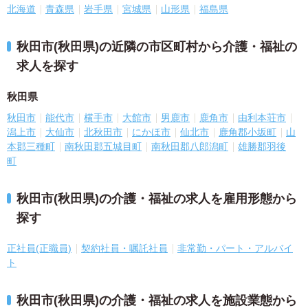
北海道
青森県
岩手県
宮城県
山形県
福島県
秋田市(秋田県)の近隣の市区町村から介護・福祉の
求人を探す
秋田県
秋田市
能代市
横手市
大館市
男鹿市
鹿角市
由利本荘市
潟上市
大仙市
北秋田市
にかほ市
仙北市
鹿角郡小坂町
山
本郡三種町
南秋田郡五城目町
南秋田郡八郎潟町
雄勝郡羽後
町
秋田市(秋田県)の介護・福祉の求人を雇用形態から
探す
正社員(正職員)
契約社員・嘱託社員
非常勤・パート・アルバイ
ト
秋田市(秋田県)の介護・福祉の求人を施設業態から