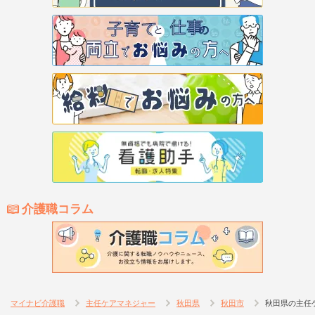
介護職コラム
マイナビ介護職
主任ケアマネジャー
秋田県
秋田市
秋田県の主任