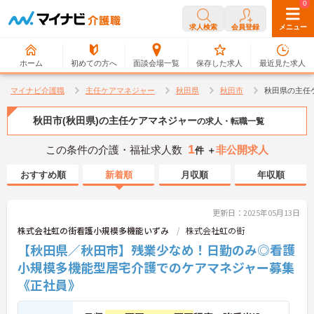
0
0
求人検索
会員登録
メニュー
ホーム
初めての方へ
面談会場一覧
保存した求人
最近見た求人
マイナビ介護職
主任ケアマネジャー
秋田県
秋田市
秋田県の主任
秋田市(秋田県)の主任ケアマネジャー
の求人・転職一覧
1
この条件の介護・福祉求人数
非公開求人
件 ＋
おすすめ順
新着順
月収順
年収順
更新日：2025年05月13日
株式会社虹の街看護小規模多機能いずみ
株式会社虹の街
【秋田県／秋田市】残業少なめ！日勤のみ◎看護
小規模多機能型居宅介護でのケアマネジャー募集
《正社員》