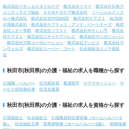
株式会社ベネッセスタイルケア
株式会社ツクイ
株式会社日本ア
メニティライフ協会
ＳＯＭＰＯケア株式会社
ソーシャルインク
ルー株式会社
株式会社SOYOKAZE
株式会社ケア２１
ALSOK
介護株式会社
株式会社ケアリッツ・アンド・パートナーズ
株式
会社ニチイ学館
株式会社ソラスト
株式会社やさしい手
株式会
社ケア２１
株式会社ニチイケアパレス
株式会社サンガジャパン
株式会社川島コーポレーション
株式会社アンビス
株式会社サ
ンウェルズ
株式会社スーパー・コート
社会福祉法人ノテ福祉
会
秋田市(秋田県)の介護・福祉の求人を職種から探す
介護職・ヘルパー
生活相談員
看護助手
ケアマネージャー
サ
ービス提供責任者
生活支援員
秋田市(秋田県)の介護・福祉の求人を資格から探す
介護福祉士
社会福祉士
介護職員初任者研修（ホームヘルパー2
級）
社会福祉主事
実務者研修（ホームヘルパー1級）
精神保健