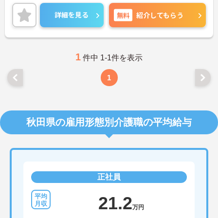
です！
ご興味ある方には、面接のポイントなど、さらに詳
詳細を見る
無料
紹介してもらう
細をお話致しますのでお気軽にご相談ください。
1
件中 1-1件を表示
1
秋田県の雇用形態別介護職の平均給与
正社員
21.2
万円