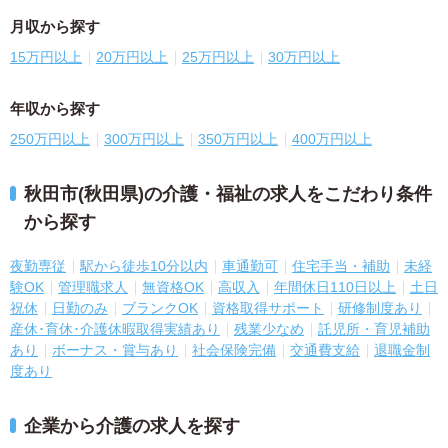
月収から探す
15万円以上
20万円以上
25万円以上
30万円以上
年収から探す
250万円以上
300万円以上
350万円以上
400万円以上
秋田市(秋田県)の介護・福祉の求人をこだわり条件
から探す
夜勤専従
駅から徒歩10分以内
車通勤可
住宅手当・補助
未経
験OK
管理職求人
無資格OK
高収入
年間休日110日以上
土日
祝休
日勤のみ
ブランクOK
資格取得サポート
研修制度あり
産休･育休･介護休暇取得実績あり
残業少なめ
託児所・育児補助
あり
ボーナス・賞与あり
社会保険完備
交通費支給
退職金制
度あり
企業から介護の求人を探す