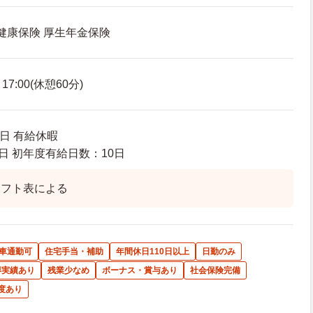
 健康保険 厚生年金保険
7:00(休憩60分)
日 有給休暇
日 初年度有給日数：10日
シフト表による
車通勤可
住宅手当・補助
年間休日110日以上
日勤のみ
得実績あり
残業少なめ
ボーナス・賞与あり
社会保険完備
度あり