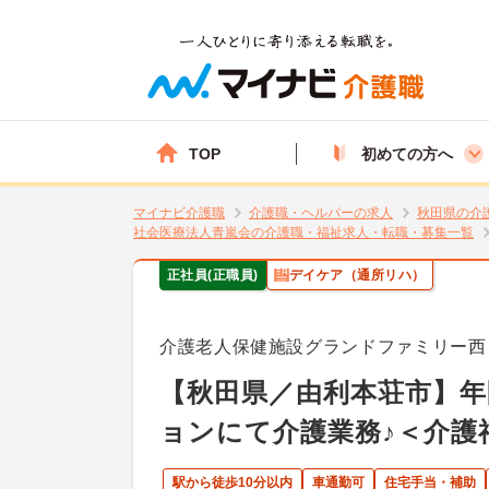
TOP
初めての方へ
マイナビ介護職
介護職・ヘルパーの求人
秋田県の介
社会医療法人青嵐会の介護職・福祉求人・転職・募集一覧
正社員(正職員)
デイケア（通所リハ）
介護老人保健施設グランドファミリー西
【秋田県／由利本荘市】年
ョンにて介護業務♪＜介護
駅から徒歩10分以内
車通勤可
住宅手当・補助