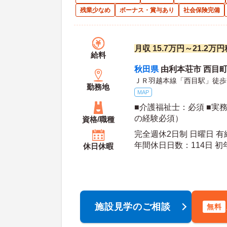
残業少なめ
ボーナス・賞与あり
社会保険完備
月収 15.7万円～21.2
給料
秋田県
由利本荘市 西目町
ＪＲ羽越本線「西目駅」徒歩
勤務地
MAP
■介護福祉士：必須 ■実
の経験必須）
資格/職種
完全週休2日制 日曜日 有
年間休
休日休暇
施設見学のご相談
無料