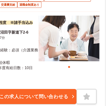
交通費支給
退職金制度あり
万円程度 ※諸手当込み
沼田字新道下2-6
7分
務経験：必須（介護業務
給休暇
日日数：114日 初年度有給日数：10日
この求人について問い合わせる