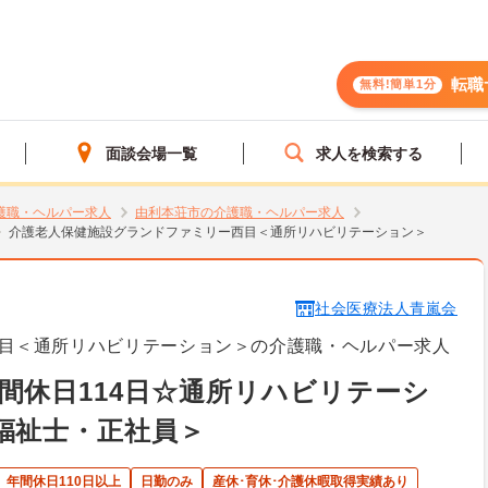
転職
無料!簡単1分
面談会場一覧
求人を検索する
護職・ヘルパー求人
由利本荘市の介護職・ヘルパー求人
介護老人保健施設グランドファミリー西目＜通所リハビリテーション＞
社会医療法人青嵐会
目＜通所リハビリテーション＞の介護職・ヘルパー求人
間休日114日☆通所リハビリテーシ
福祉士・正社員＞
年間休日110日以上
日勤のみ
産休･育休･介護休暇取得実績あり