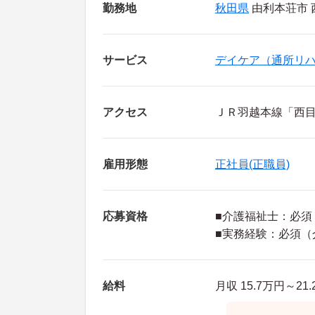
勤務地
秋田県
由利本荘市 
サービス
デイケア（通所リ
アクセス
ＪＲ羽越本線「西目
雇用形態
正社員(正職員)
応募資格
■介護福祉士：必須
■実務経験：必須（
給料
月収 15.7万円～2