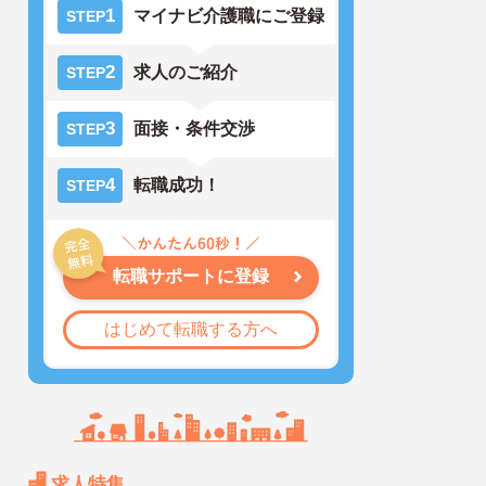
1
マイナビ介護職にご登録
STEP
2
求人のご紹介
STEP
3
面接・条件交渉
STEP
4
転職成功！
STEP
転職サポートに登録
はじめて転職する方へ
求人特集