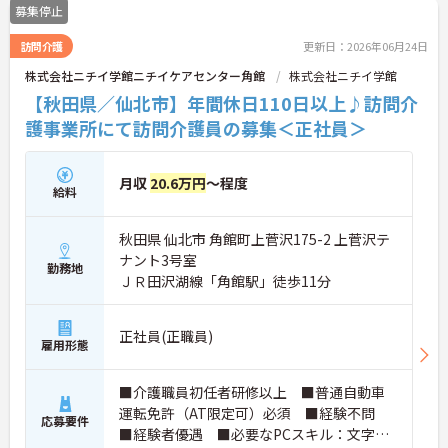
募集停止
訪問介護
更新日：2026年06月24日
株式会社ニチイ学館ニチイケアセンター角館
株式会社ニチイ学館
【秋田県／仙北市】年間休日110日以上♪訪問介
護事業所にて訪問介護員の募集＜正社員＞
月収
20.6万円
～程度
給料
秋田県 仙北市 角館町上菅沢175-2 上菅沢テ
ナント3号室
勤務地
ＪＲ田沢湖線「角館駅」徒歩11分
正社員(正職員)
雇用形態
■介護職員初任者研修以上 ■普通自動車
運転免許（AT限定可）必須 ■経験不問
応募要件
■経験者優遇 ■必要なPCスキル：文字入