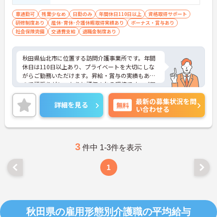
力程度
車通勤可
残業少なめ
日勤のみ
年間休日110日以上
資格取得サポート
研修制度あり
産休･育休･介護休暇取得実績あり
ボーナス・賞与あり
社会保険完備
交通費支給
退職金制度あり
秋田県仙北市に位置する訪問介護事業所です。年間
休日は110日以上あり、プライベートを大切にしな
がらご勤務いただけます。昇給・賞与の実績もある
ので頑張りがしっかりと評価される環境です。ご興
味をお持ちの方はお気軽にお問い合わせください。
最新の募集状況を問
詳細を見る
無料
い合わせる
3
件中 1-3件を表示
1
秋田県の雇用形態別介護職の平均給与