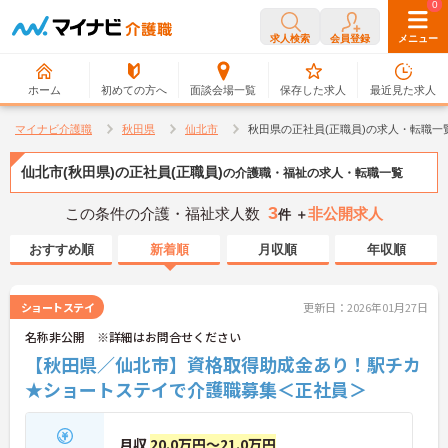
0
0
求人検索
会員登録
メニュー
ホーム
初めての方へ
面談会場一覧
保存した求人
最近見た求人
マイナビ介護職
秋田県
仙北市
秋田県の正社員(正職員)の求人・転職一
仙北市(秋田県)の正社員(正職員)
の介護職・福祉の求人・転職一覧
3
この条件の介護・福祉求人数
非公開求人
件 ＋
おすすめ順
新着順
月収順
年収順
ショートステイ
更新日：2026年01月27日
名称非公開 ※詳細はお問合せください
【秋田県／仙北市】資格取得助成金あり！駅チカ
★ショートステイで介護職募集＜正社員＞
月収
20.0万円～21.0万円