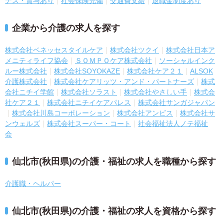
ナス・賞与あり
社会保険完備
交通費支給
退職金制度あり
企業から介護の求人を探す
株式会社ベネッセスタイルケア
株式会社ツクイ
株式会社日本ア
メニティライフ協会
ＳＯＭＰＯケア株式会社
ソーシャルインク
ルー株式会社
株式会社SOYOKAZE
株式会社ケア２１
ALSOK
介護株式会社
株式会社ケアリッツ・アンド・パートナーズ
株式
会社ニチイ学館
株式会社ソラスト
株式会社やさしい手
株式会
社ケア２１
株式会社ニチイケアパレス
株式会社サンガジャパン
株式会社川島コーポレーション
株式会社アンビス
株式会社サ
ンウェルズ
株式会社スーパー・コート
社会福祉法人ノテ福祉
会
仙北市(秋田県)の介護・福祉の求人を職種から探す
介護職・ヘルパー
仙北市(秋田県)の介護・福祉の求人を資格から探す