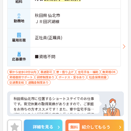
給料
秋田県 仙北市
勤務地
ＪＲ田沢湖線
正社員(正職員)
雇用形態
■資格不問
応募要件
駅から徒歩10分以内
車通勤可
寮・借り上げ
住宅手当・補助
無資格OK
資格取得サポート
研修制度あり
ボーナス・賞与あり
社会保険完備
交通費支給
退職金制度あり
秋田県仙北市に位置するショートステイでのお仕事
です。育児休業の取得実績がありますので、ご家庭
をお持ちの方オススメです！また、寮や住宅手当の
補助があるなど福利厚生充実♪長く働きやすい環境
です。ご興味ある方には、面接対策ポイントなど、
さらに詳細をお話しいたしますのでお気軽にご相談
詳細を見る
無料
紹介してもらう
ください！