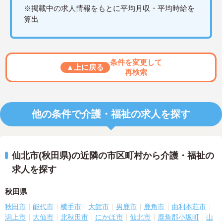
※掲載中の求人情報をもとに平均月収・平均時給を
算出
条件を変更して
▲上に戻る
再検索
他の条件で介護・福祉の求人を探す
仙北市(秋田県)の近隣の市区町村から介護・福祉の
求人を探す
秋田県
秋田市
能代市
横手市
大館市
男鹿市
鹿角市
由利本荘市
潟上市
大仙市
北秋田市
にかほ市
仙北市
鹿角郡小坂町
山