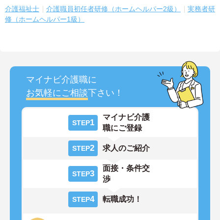
介護福祉士
介護職員初任者研修（ホームヘルパー2級）
実務者研
修（ホームヘルパー1級）
マイナビ介護職に
お気軽にご相談
下さい！
マイナビ介護
1
STEP
職にご登録
2
求人のご紹介
STEP
面接・条件交
3
STEP
渉
4
転職成功！
STEP