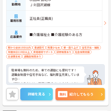
勤務地
ＪＲ田沢湖線
正社員(正職員)
雇用形態
■介護福祉士 ■介護経験のある方
応募要件
駅から徒歩10分以内
車通勤可
残業少なめ
寮・借り上げ
住宅手当・補助
年間休日110日以上
資格取得サポート
研修制度あり
社会保険完備
交通費支給
退職金制度あり
駐車場も無料のため、車での通勤にも便利です！
退職金制度や住宅手当など、福利厚生充実していま
す◎
ご興味ある方には、面接対策ポイントなど、さらに
詳細をお話しいたしますのでお気軽にご相談くださ
い！
詳細を見る
無料
紹介してもらう