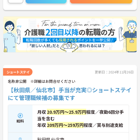
ショートステイ
更新日：2024年11月26日
名称非公開 ※詳細はお問合せください
【秋田県／仙北市】手当が充実◎ショートステイ
にて管理職候補の募集です
月収
20.9万円～25.9万円
程度／夜勤6回分手
当を含む
給料
年収
209万円～259万円
程度／賞与別途支給
秋田県 仙北市