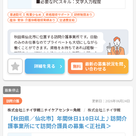
■必要なPCスキル：文字入力程度
車通勤可
残業少なめ
資格取得サポート
研修制度あり
産休･育休･介護休暇取得実績あり
交通費支給
秋田県仙北市に位置する訪問介護事業所です。日勤
のみのお仕事なのでプライベートも大切にしながら
働くことができます。資格をお持ちであれば経験は
不問です。ご興味をお持ちの方はお気軽にお問い合
わせください。
最新の募集状況を問
詳細を見る
無料
い合わせる
募集停止
訪問介護
更新日：2026年06月24日
株式会社ニチイ学館ニチイケアセンター角館
株式会社ニチイ学館
【秋田県／仙北市】年間休日110日以上♪訪問介
護事業所にて訪問介護員の募集＜正社員＞