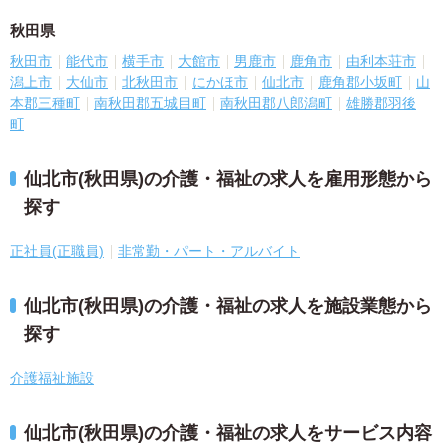
秋田県
秋田市
能代市
横手市
大館市
男鹿市
鹿角市
由利本荘市
潟上市
大仙市
北秋田市
にかほ市
仙北市
鹿角郡小坂町
山
本郡三種町
南秋田郡五城目町
南秋田郡八郎潟町
雄勝郡羽後
町
仙北市(秋田県)の介護・福祉の求人を雇用形態から
探す
正社員(正職員)
非常勤・パート・アルバイト
仙北市(秋田県)の介護・福祉の求人を施設業態から
探す
介護福祉施設
仙北市(秋田県)の介護・福祉の求人をサービス内容