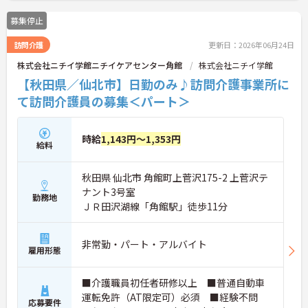
募集停止
訪問介護
更新日：2026年06月24日
株式会社ニチイ学館ニチイケアセンター角館
株式会社ニチイ学館
【秋田県／仙北市】日勤のみ♪訪問介護事業所に
て訪問介護員の募集＜パート＞
時給
1,143円～1,353円
給料
秋田県 仙北市 角館町上菅沢175-2 上菅沢テ
ナント3号室
勤務地
ＪＲ田沢湖線「角館駅」徒歩11分
非常勤・パート・アルバイト
雇用形態
■介護職員初任者研修以上 ■普通自動車
運転免許（AT限定可）必須 ■経験不問
応募要件