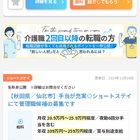
詳細を見る
無料
紹介してもらう
ください！
ショートステイ
更新日：2024年11月26日
名称非公開 ※詳細はお問合せください
【秋田県／仙北市】手当が充実◎ショートステイ
にて管理職候補の募集です
月収
20.9万円～25.9万円
程度／夜勤6回分手
当を含む
給料
年収
209万円～259万円
程度／賞与別途支給