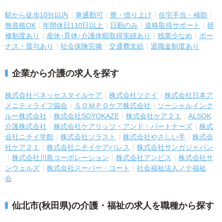
駅から徒歩10分以内
車通勤可
寮・借り上げ
住宅手当・補助
無資格OK
年間休日110日以上
日勤のみ
資格取得サポート
研
修制度あり
産休･育休･介護休暇取得実績あり
残業少なめ
ボー
ナス・賞与あり
社会保険完備
交通費支給
退職金制度あり
企業から介護の求人を探す
株式会社ベネッセスタイルケア
株式会社ツクイ
株式会社日本ア
メニティライフ協会
ＳＯＭＰＯケア株式会社
ソーシャルインク
ルー株式会社
株式会社SOYOKAZE
株式会社ケア２１
ALSOK
介護株式会社
株式会社ケアリッツ・アンド・パートナーズ
株式
会社ニチイ学館
株式会社ソラスト
株式会社やさしい手
株式会
社ケア２１
株式会社ニチイケアパレス
株式会社サンガジャパン
株式会社川島コーポレーション
株式会社アンビス
株式会社サ
ンウェルズ
株式会社スーパー・コート
社会福祉法人ノテ福祉
会
仙北市(秋田県)の介護・福祉の求人を職種から探す