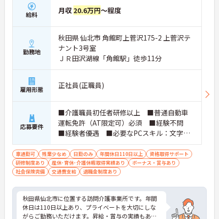
月収
20.6万円
～程度
給料
秋田県 仙北市 角館町上菅沢175-2 上菅沢テ
ナント3号室
勤務地
ＪＲ田沢湖線「角館駅」徒歩11分
正社員(正職員)
雇用形態
■介護職員初任者研修以上 ■普通自動車
運転免許（AT限定可）必須 ■経験不問
応募要件
■経験者優遇 ■必要なPCスキル：文字入
力程度
車通勤可
残業少なめ
日勤のみ
年間休日110日以上
資格取得サポート
研修制度あり
産休･育休･介護休暇取得実績あり
ボーナス・賞与あり
社会保険完備
交通費支給
退職金制度あり
秋田県仙北市に位置する訪問介護事業所です。年間
休日は110日以上あり、プライベートを大切にしな
がらご勤務いただけます。昇給・賞与の実績もある