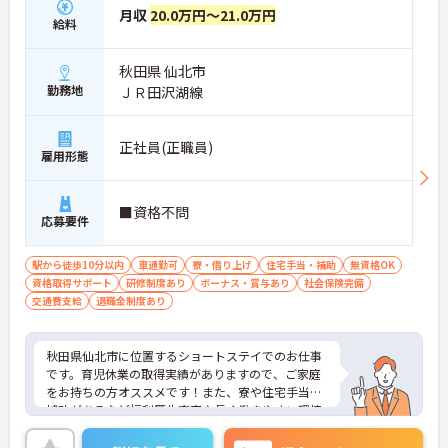
月収
20.0万円～21.0万円
給料
秋田県 仙北市
勤務地
ＪＲ田沢湖線
正社員(正職員)
雇用形態
■資格不問
応募要件
駅から徒歩10分以内
車通勤可
寮・借り上げ
住宅手当・補助
無資格OK
資格取得サポート
研修制度あり
ボーナス・賞与あり
社会保険完備
交通費支給
退職金制度あり
秋田県仙北市に位置するショートステイでのお仕事
です。育児休業の取得実績がありますので、ご家庭
をお持ちの方オススメです！また、寮や住宅手当の
補助があるなど福利厚生充実♪長く働きやすい環境
です。ご興味ある方には、面接対策ポイントなど、
さらに詳細をお話しいたしますのでお気軽にご相談