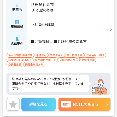
秋田県 仙北市
勤務地
ＪＲ田沢湖線
正社員(正職員)
雇用形態
■介護福祉士 ■介護経験のある方
応募要件
駅から徒歩10分以内
車通勤可
残業少なめ
寮・借り上げ
住宅手当・補助
年間休日110日以上
資格取得サポート
研修制度あり
社会保険完備
交通費支給
退職金制度あり
駐車場も無料のため、車での通勤にも便利です！
退職金制度や住宅手当など、福利厚生充実していま
す◎
ご興味ある方には、面接対策ポイントなど、さらに
詳細をお話しいたしますのでお気軽にご相談くださ
い！
詳細を見る
無料
紹介してもらう