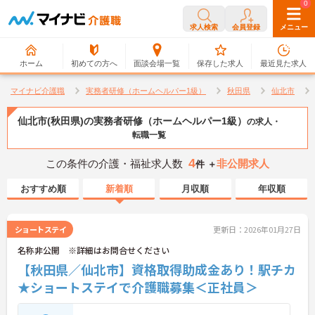
0
0
求人検索
会員登録
メニュー
ホーム
初めての方へ
面談会場一覧
保存した求人
最近見た求人
マイナビ介護職
実務者研修（ホームヘルパー1級）
秋田県
仙北市
仙北市(秋田県)の実務者研修（ホームヘルパー1級）
の求人・
転職一覧
4
この条件の介護・福祉求人数
非公開求人
件 ＋
おすすめ順
新着順
月収順
年収順
ショートステイ
更新日：2026年01月27日
名称非公開 ※詳細はお問合せください
【秋田県／仙北市】資格取得助成金あり！駅チカ
★ショートステイで介護職募集＜正社員＞